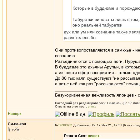
Которые в буддизме и порождаю
Табуретки виноваты лишь в том,
оно реальней табуретки
дух или ум или сознание также явля
разлетелесь бы.
Они противопоставляются в самкхье - 
сознанию.
Разъединяются с помощью йоги, Пуруша
В буддизме это дхьяны Арупьи, в которы
а из шести сфер восприятия - только од
До 80 тыс калп существуют "не рассыпаяс
а вот с ней как раз "рассыпаются" поча
_________________
Безукоризненная вежливость японцев - с
Последний раз редактировалось: Си-ва-кон (Вс 17 Янв 2
Ответы на этот пост:
prince
Наверх
Си-ва-кон
№
563039
Добавлено: Вс 17 Янв 21, 12:31 (6 лет том
སྲི་བ་དཀོན
Рената Скот
пишет
: