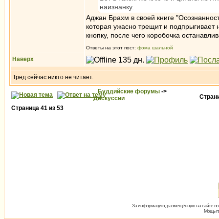
наизнанку.
Аджан Брахм в своей книге "Осознанност
которая ужасно трещит и подпрыгивает н
кнопку, после чего коробочка останавлив
Ответы на этот пост:
фома шальной
Наверх
Тред сейчас никто не читает.
Буддийские форумы
->
Стран
Дискуссии
Страница
41
из
53
За информацию, размещённую на сайте пол
Мощь пх