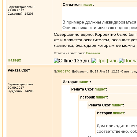
Си-ва-кон
пишет
:
Зарегистрирован:
29.09.2017
Суждений: 14208
В примере должны ликвидироваться
Они возникают и исчезают одноврем
Совершенно верно. Корректно было бы п
же и является осветителем, осознает ус
лампочки, благодаря которым ее можно 
Ответы на этот пост:
Си-ва-кон
Наверх
Рената Скот
№
563037
Добавлено: Вс 17 Янв 21, 12:22 (6 лет том
Историк
пишет
:
Зарегистрирован:
29.09.2017
Рената Скот
пишет
:
Суждений: 14208
Историк
пишет
:
Рената Скот
пишет
:
Историк
пишет
:
Дом приходит в нег
соответственно, со