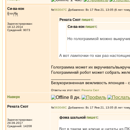
Си-ва-кон
№
563047
Добавлено: Вс 17 Янв 21, 13:05 (6 лет том
སྲི་བ་དཀོན
Рената Скот
пишет
:
Зарегистрирован:
Си-ва-кон
пишет
:
19.12.2014
Суждений: 9073
Но голограммой можно выкручив
А вот лампочки-то как раз настоящие
Голограмма может их вкручивать/выкруч
Голограммнвй робот может собрать жел
_________________
Безукоризненная вежливость японцев - с
Ответы на этот пост:
Рената Скот
Наверх
Рената Скот
№
563048
Добавлено: Вс 17 Янв 21, 13:05 (6 лет том
фома шальной
пишет
:
Зарегистрирован:
29.09.2017
Суждений: 14208
Вот в таком же ключе и цитаты из П