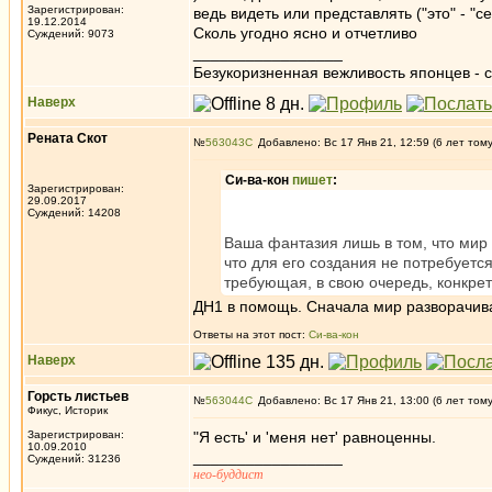
Зарегистрирован:
ведь видеть или представлять ("это" - "
19.12.2014
Сколь угодно ясно и отчетливо
Суждений: 9073
_________________
Безукоризненная вежливость японцев - с
Наверх
Рената Скот
№
563043
Добавлено: Вс 17 Янв 21, 12:59 (6 лет том
Си-ва-кон
пишет
:
Зарегистрирован:
29.09.2017
Суждений: 14208
Ваша фантазия лишь в том, что мир
что для его создания не потребуется
требующая, в свою очередь, конкре
ДН1 в помощь. Сначала мир разворачива
Ответы на этот пост:
Си-ва-кон
Наверх
Горсть листьев
№
563044
Добавлено: Вс 17 Янв 21, 13:00 (6 лет том
Фикус, Историк
Зарегистрирован:
"Я есть' и 'меня нет' равноценны.
10.09.2010
_________________
Суждений: 31236
нео-буддист