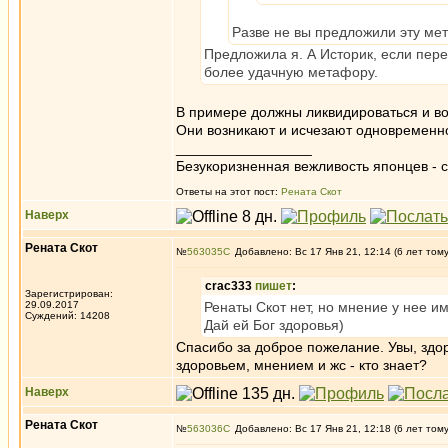
Разве не вы предложили эту ме
Предложила я. А Историк, если пер
более удачную метафору.
В примере должны ликвидироваться и в
Они возникают и исчезают одновременно
_________________
Безукоризненная вежливость японцев - с
Ответы на этот пост:
Рената Скот
Наверх
Рената Скот
№
563035
Добавлено: Вс 17 Янв 21, 12:14 (6 лет том
crac333
пишет
:
Зарегистрирован:
29.09.2017
Ренаты Скот нет, но мнение у нее им
Суждений: 14208
Дай ей Бог здоровья)
Спасибо за доброе пожелание. Увы, здоро
здоровьем, мнением и жс - кто знает?
Наверх
Рената Скот
№
563036
Добавлено: Вс 17 Янв 21, 12:18 (6 лет том