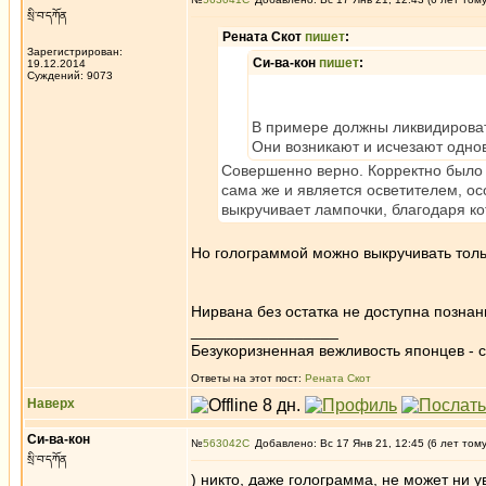
སྲི་བ་དཀོན
Рената Скот
пишет
:
Зарегистрирован:
Си-ва-кон
пишет
:
19.12.2014
Суждений: 9073
В примере должны ликвидирова
Они возникают и исчезают одно
Совершенно верно. Корректно было б
сама же и является осветителем, ос
выкручивает лампочки, благодаря ко
Но голограммой можно выкручивать тол
Нирвана без остатка не доступна познан
_________________
Безукоризненная вежливость японцев - с
Ответы на этот пост:
Рената Скот
Наверх
Си-ва-кон
№
563042
Добавлено: Вс 17 Янв 21, 12:45 (6 лет том
སྲི་བ་དཀོན
) никто, даже голограмма, не может ни ув