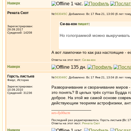
Наверх
Рената Скот
№
563045
Добавлено: Вс 17 Янв 21, 13:00 (6 лет том
Си-ва-кон
пишет
:
Зарегистрирован:
29.09.2017
Суждений: 14208
Но голограммой можно выкручивать 
А вот лампочки-то как раз настоящие - е
Ответы на этот пост:
Си-ва-кон
Наверх
Горсть листьев
№
563046
Добавлено: Вс 17 Янв 21, 13:04 (6 лет том
Фикус, Историк
Зарегистрирован:
Разворачивание и сворачивание миров - 
10.09.2010
это понять? В целых трёх суттах Будда г
Суждений: 31236
доброе. На этой же самой основе совре
действующим теориям астрофизики, ант
_________________
нео-буддист
Последний раз редактировалось: Горсть листьев (Вс 17 
Ответы на этот пост:
Рената Скот
Наверх