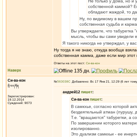
Не только у дома, но и 
собственной каммой? Ес
обладают жаждой, то да
Ну, по видимому в вашем пр
собственная судьба и карм
Вы утверждаете, что табуретка 
мысль, чтобы вы сами увидели е
Я такого никогда не утверждал, у ва
Ну тогда я не знаю, откуда вообще взяла
собственная камма, даже если мир этот 
Ответы на этот пост:
Си-ва-кон
Наверх
Си-ва-кон
№
563038
Добавлено: Вс 17 Янв 21, 12:29 (6 лет том
སྲི་བ་དཀོན
андрей12
пишет
:
Зарегистрирован:
Си-ва-кон
пишет
:
19.12.2014
Суждений: 9073
В самкхье, согласно которой ак
бездеятельный атман (пурушу, д
Т.е. "вращаются" табуретки, а с
По завершении которого матери
изолированно.
Это дуализм самкхьи - ее инерт