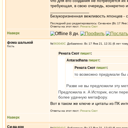
что для его создания не потребуется их 
требующая, в свою очередь, конкретно 
_________________
Безукоризненная вежливость японцев - с
Последний раз редактировалось: Си-ва-кон (Вс 17 Янв 2
Ответы на этот пост:
Рената Скот
Наверх
фома шальной
№
563040
Добавлено: Вс 17 Янв 21, 12:31 (6 лет том
Гость
Рената Скот
пишет
:
Antaradhana
пишет
:
Рената Скот
пишет
:
то возможно придумали бы 
Разве не вы предложили эту ме
Предложила я. А Историк, если пер
более удачную метафору.
Вот в таком же ключе и цитаты из ПК ин
Ответы на этот пост:
Рената Скот
Наверх
Си-ва-кон
№
563041
Добавлено: Вс 17 Янв 21, 12:43 (6 лет том