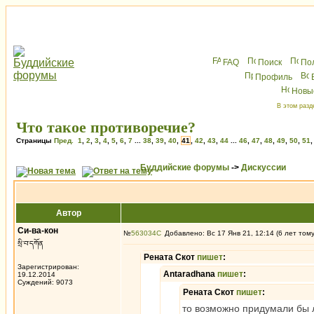
FAQ
Поиск
По
Профиль
Новы
В этом разд
Что такое противоречие?
Страницы
Пред.
1
,
2
,
3
,
4
,
5
,
6
,
7
...
38
,
39
,
40
,
41
,
42
,
43
,
44
...
46
,
47
,
48
,
49
,
50
,
51
Буддийские форумы
->
Дискуссии
Автор
Си-ва-кон
№
563034
Добавлено: Вс 17 Янв 21, 12:14 (6 лет том
སྲི་བ་དཀོན
Рената Скот
пишет
:
Зарегистрирован:
Antaradhana
пишет
:
19.12.2014
Суждений: 9073
Рената Скот
пишет
:
то возможно придумали бы 