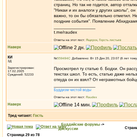
страниц. Но так не годится, автор оттал
"Никаи и их аналоги у других школы", он
важно, то он бы обязательно отметил. Не
поздние события". Появление Абхидхам
_________________
t.me/raudex
Ответы на этот пост:
Ящерок
,
Горсть листьев
Наверх
КИ
№
559494
Добавлено: Вт 15 Дек 20, 23:07 (6 лет тому
3Д
Зарегистрирован:
Просмотрел ту статью б. Бодхи. Он рассу
17.02.2005
текстах школ. То есть, статью даже нел
Суждений: 52233
откуда он их взял? От неграмотных бой
_________________
Буддизм чистой воды
Ответы на этот пост:
Raudex
Наверх
Тред читают:
Гость
Буддийские форумы
->
Стран
Дискуссии
Страница
29
из
78