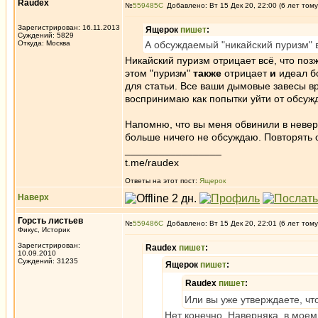
Raudex
№
559485
Добавлено: Вт 15 Дек 20, 22:00 (6 лет тому
Зарегистрирован: 16.11.2013
Ящерок
пишет
:
Суждений: 5829
Откуда: Москва
А обсуждаемый "никайский пуризм" в
Никайский пуризм отрицает всё, что позж
этом "пуризм"
также
отрицает
и
идеал б
для статьи. Все ваши дымовые завесы вр
воспринимаю как попытки уйти от обсуж
Напомню, что вы меня обвинили в невер
больше ничего не обсуждаю. Повторять 
_________________
t.me/raudex
Ответы на этот пост:
Ящерок
Наверх
Горсть листьев
№
559486
Добавлено: Вт 15 Дек 20, 22:01 (6 лет тому
Фикус, Историк
Зарегистрирован:
Raudex
пишет
:
10.09.2010
Суждений: 31235
Ящерок
пишет
:
Raudex
пишет
:
Или вы уже утверждаете, чт
Нет конечно. Наверняка, в мое