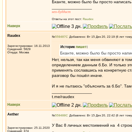
Бханте, можно было бы просто написать 
_________________
нео-буддист
Ответы на этот пост:
Raudex
Наверх
Raudex
№
559487
Добавлено: Вт 15 Дек 20, 22:19 (6 лет тому
Зарегистрирован: 16.11.2013
Историк
пишет
:
Суждений: 5829
Откуда: Москва
Бханте, можно было бы просто напис
Нет, нельзя, так как меня обвиняют в том
определением данным б.Бо. И только это
применять сославшись на конкретную ста
разговор бы пошёл иначе.
И я не пытаюсь "объяснить за б.Бо". Там
_________________
t.me/raudex
Наверх
Aether
№
559488
Добавлено: Вт 15 Дек 20, 22:42 (6 лет тому
У Вас 8 личных местоимений на 4 строки т
Зарегистрирован: 25.11.2020
Суждений: 374