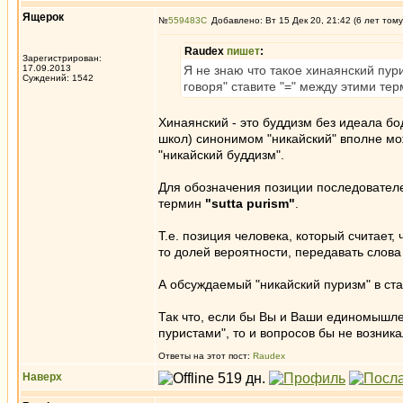
Ящерок
№
559483
Добавлено: Вт 15 Дек 20, 21:42 (6 лет тому
Raudex
пишет
:
Зарегистрирован:
17.09.2013
Я не знаю что такое хинаянский пур
Суждений: 1542
говоря" ставите "=" между этими тер
Хинаянский - это буддизм без идеала бод
школ) синонимом "никайский" вполне мо
"никайский буддизм".
Для обозначения позиции последователе
термин
"sutta purism"
.
Т.е. позиция человека, который считает, ч
то долей вероятности, передавать слова Б
А обсуждаемый "никайский пуризм" в ста
Так что, если бы Вы и Ваши единомышле
пуристами", то и вопросов бы не возника
Ответы на этот пост:
Raudex
Наверх