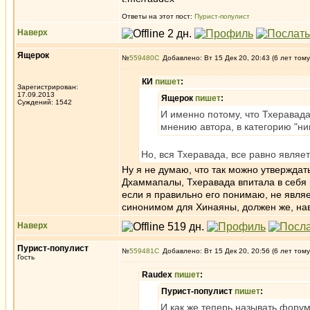
Ответы на этот пост:
Пурист-популист
Наверх
Ящерок
№
559480
Добавлено: Вт 15 Дек 20, 20:43 (6 лет тому
КИ
пишет
:
Зарегистрирован:
17.09.2013
Ящерок
пишет
:
Суждений: 1542
И именно потому, что Тхеравада
мнению автора, в категорию "ни
Но, вся Тхеравада, все равно являе
Ну я не думаю, что так можно утверждат
Дхаммапалы, Тхеравада впитала в себя 
если я правильно его понимаю, не явля
синонимом для Хинаяны, должен же, на
Наверх
Пурист-популист
№
559481
Добавлено: Вт 15 Дек 20, 20:56 (6 лет тому
Гость
Raudex
пишет
:
Пурист-популист
пишет
:
И как же теперь называть фор