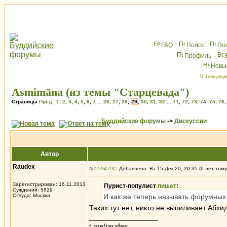
FAQ
Поиск
По
Профиль
Новы
В этом разд
Asmimāna (из темы "Старцевада")
Страницы
Пред.
1
,
2
,
3
,
4
,
5
,
6
,
7
...
26
,
27
,
28
,
29
,
30
,
31
,
32
...
71
,
72
,
73
,
74
,
75
,
76
Буддийские форумы
->
Дискуссии
Автор
Raudex
№
559479
Добавлено: Вт 15 Дек 20, 20:35 (6 лет тому
Зарегистрирован: 16.11.2013
Пурист-популист
пишет
:
Суждений: 5829
Откуда: Москва
И как же теперь называть форумны
Таких тут нет, никто не выпиливает Абхи
_________________
t.me/raudex