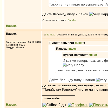
Таких тут нет, никто не выпиливает 
Дайте Леониду пилу и Канон
Ответы на этот пост:
Raudex
Наверх
Raudex
№
559482
Добавлено: Вт 15 Дек 20, 20:59 (6 лет тому
Зарегистрирован: 16.11.2013
Пурист-популист
пишет
:
Суждений: 5829
Откуда: Москва
Raudex
пишет
:
Пурист-популист
пишет
:
И как же теперь называть 
Таких тут нет, никто не выпилив
Дайте Леониду пилу и Канон
Да не выпиливает он, нет нужды, если ч
"Палийским Каноном" что-то лично напил
_________________
t.me/raudex
Наверх