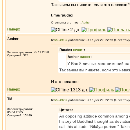
Так зачем вы пишете, если это неважно?
_________________
t.me/raudex
Ответы на этот пост:
Aether
Наверх
Aether
№
559491
Добавлено: Вт 15 Дек 20, 22:55 (6 лет тому
Raudex
пишет
:
Зарегистрирован: 25.11.2020
Суждений: 374
Aether
пишет
:
У Вас 8 личных местоимений на 4
Так зачем вы пишете, если это нева
И это неважно.
Наверх
ТМ
№
559492
Добавлено: Вт 15 Дек 20, 22:59 (6 лет тому
Зарегистрирован:
Цитата:
05.04.2005
Суждений: 15499
An opposing attitude common among con
history of Buddhist thought as deviation
call this attitude "Nikāya purism." Taki