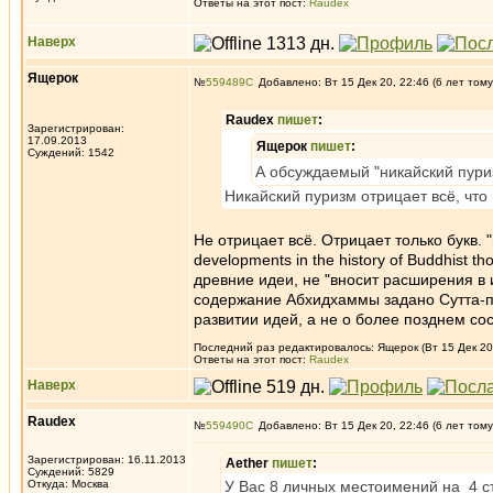
Ответы на этот пост:
Raudex
Наверх
Ящерок
№
559489
Добавлено: Вт 15 Дек 20, 22:46 (6 лет тому
Raudex
пишет
:
Зарегистрирован:
17.09.2013
Ящерок
пишет
:
Суждений: 1542
А обсуждаемый "никайский пуриз
Никайский пуризм отрицает всё, что 
Не отрицает всё. Отрицает только букв. 
developments in the history of Buddhist 
древние идеи, не "вносит расширения в
cодержание Aбхидхаммы задано Сутта-пит
развитии идей, а не о более позднем сос
Последний раз редактировалось: Ящерок (Вт 15 Дек 20,
Ответы на этот пост:
Raudex
Наверх
Raudex
№
559490
Добавлено: Вт 15 Дек 20, 22:46 (6 лет тому
Зарегистрирован: 16.11.2013
Aether
пишет
:
Суждений: 5829
Откуда: Москва
У Вас 8 личных местоимений на 4 стр