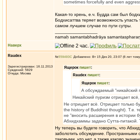
sometimes forcefully and even aggress
Какая-то хрень, е.ч. Будда сам был бод
Бодхисаттва теряет возможность упасть 
самом лучшем случае по пути сутры.
_________________
namaḥ samantabhadrāya samantaspharaṇ
Наверх
Raudex
№
559493
Добавлено: Вт 15 Дек 20, 23:07 (6 лет тому
Зарегистрирован: 16.11.2013
Ящерок
пишет
:
Суждений: 5829
Откуда: Москва
Raudex
пишет
:
Ящерок
пишет
:
А обсуждаемый "никайский п
Никайский пуризм отрицает всё, 
Не отрицает всё. Отрицает только бу
the history of Buddhist thought). Т.
не "вносить расширения в истории 
Aбхидхаммы задано Сутта-питакой. Т
Ну теперь вы будете говорить, что Абхи
заболотить обсуждение. Пространными о
таковыми, что нет, а также каково знач