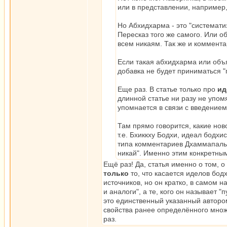
или в представлении, например
Но Абхидхарма - это "системати
Пересказ того же самого. Или о
всем никаям. Так же и коммента
Если такая абхидхарма или объя
добавка не будет приниматься "
Еще раз. В статье только про
ид
длинной статье ни разу не упо
упомнается в связи с введение
Там прямо говорится, какие нов
т.е. Бхиккху Бодхи, идеал бодх
типа комментариев Дхаммапалы
никай". Именно этим конкретны
Ещё раз! Да, статья именно о том, о
только
то, что касается иделов бод
источников, но он кратко, в самом 
и аналоги", а те, кого он называет 
это единственный указанный автором
свойства ранее определённого множ
раз.