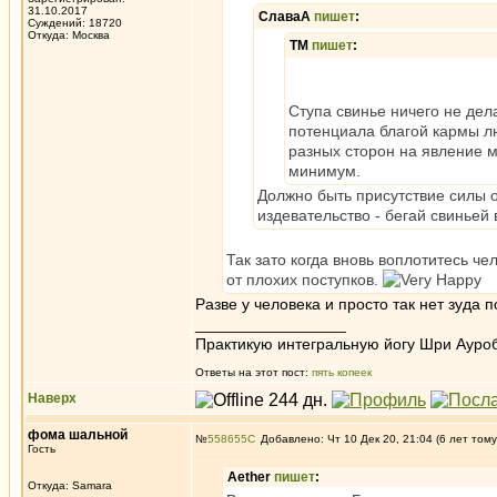
31.10.2017
СлаваА
пишет
:
Суждений: 18720
Откуда: Москва
ТМ
пишет
:
Ступа свинье ничего не дела
потенциала благой кармы люд
разных сторон на явление м
минимум.
Должно быть присутствие силы о
издевательство - бегай свиньей 
Так зато когда вновь воплотитесь че
от плохих поступков.
Разве у человека и просто так нет зуда 
_________________
Практикую интегральную йогу Шри Ауроб
Ответы на этот пост:
пять копеек
Наверх
фома шальной
№
558655
Добавлено: Чт 10 Дек 20, 21:04 (6 лет тому
Гость
Aether
пишет
:
Откуда: Samara