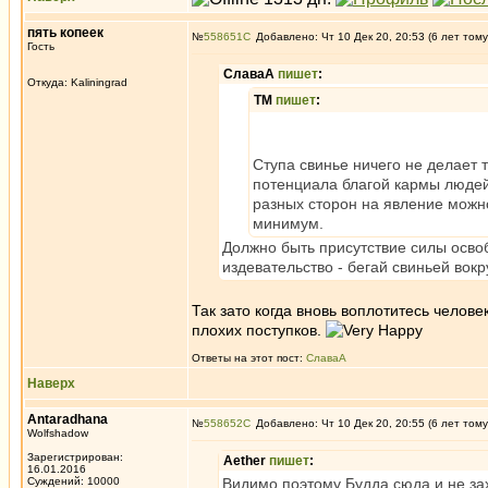
пять копеек
№
558651
Добавлено: Чт 10 Дек 20, 20:53 (6 лет тому
Гость
СлаваА
пишет
:
Откуда: Kaliningrad
ТМ
пишет
:
Ступа свинье ничего не делает т
потенциала благой кармы людей, 
разных сторон на явление можно
минимум.
Должно быть присутствие силы освоб
издевательство - бегай свиньей вокр
Так зато когда вновь воплотитесь челове
плохих поступков.
Ответы на этот пост:
СлаваА
Наверх
Antaradhana
№
558652
Добавлено: Чт 10 Дек 20, 20:55 (6 лет тому
Wolfshadow
Зарегистрирован:
Aether
пишет
:
16.01.2016
Суждений: 10000
Видимо поэтому Будда сюда и не за