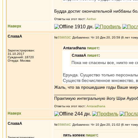
Будда достиг окончательной ниббаны бо
Ответы на этот пост:
Aether
Наверх
СлаваА
№
558653
Добавлено: Чт 10 Дек 20, 20:59 (6 лет тому
Antaradhana
пишет
:
Зарегистрирован:
31.10.2017
СлаваА
пишет
:
Суждений: 18720
Откуда: Москва
Пока не спасены все, никто не с
Ерунда. Существо только персональ
Существ бесчисленное множество, вс
Жаль, что за прошедшие годы Ваше миро
_________________
Практикую интегральную йогу Шри Ауроб
Ответы на этот пост:
Antaradhana
Наверх
СлаваА
№
558654
Добавлено: Чт 10 Дек 20, 21:02 (6 лет тому
пять копеек
пишет
:
Зарегистрирован: