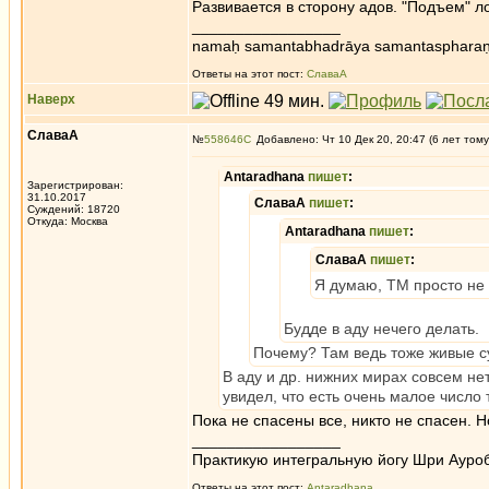
Развивается в сторону адов. "Подъем" л
_________________
namaḥ samantabhadrāya samantaspharaṇ
Ответы на этот пост:
СлаваА
Наверх
СлаваА
№
558646
Добавлено: Чт 10 Дек 20, 20:47 (6 лет тому
Antaradhana
пишет
:
Зарегистрирован:
31.10.2017
СлаваА
пишет
:
Суждений: 18720
Откуда: Москва
Antaradhana
пишет
:
СлаваА
пишет
:
Я думаю, ТМ просто не 
Будде в аду нечего делать.
Почему? Там ведь тоже живые с
В аду и др. нижних мирах совсем не
увидел, что есть очень малое число т
Пока не спасены все, никто не спасен. 
_________________
Практикую интегральную йогу Шри Ауроб
Ответы на этот пост:
Antaradhana