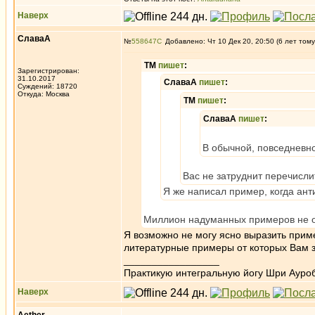
Наверх
СлаваА
№
558647
Добавлено: Чт 10 Дек 20, 20:50 (6 лет тому
ТМ
пишет
:
Зарегистрирован:
31.10.2017
СлаваА
пишет
:
Суждений: 18720
Откуда: Москва
ТМ
пишет
:
СлаваА
пишет
:
В обычной, повседневн
Вас не затруднит перечисли
Я же написал пример, когда ант
Миллион надуманных примеров не о 
Я возможно не могу ясно выразить приме
литературные примеры от которых Вам з
_________________
Практикую интегральную йогу Шри Ауроб
Наверх