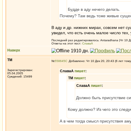
Будде в аду нечего делать.
Почему? Там ведь тоже живые сущес
В аду и др. нижних мирах, совсем нет с
увидел, что есть очень малое число тех, 
Последний раз редактировалось: Antaradhana (Чт 10 Дек
Ответы на этот пост:
СлаваА
Наверх
ТМ
№
558645
Добавлено: Чт 10 Дек 20, 20:43 (6 лет тому
Зарегистрирован:
СлаваА
пишет
:
05.04.2005
Суждений: 15499
ТМ
пишет
:
СлаваА
пишет
:
Должно быть присутствие с
Кому должно? Из чего это следу
А в чем тогда смысл присутствия ам