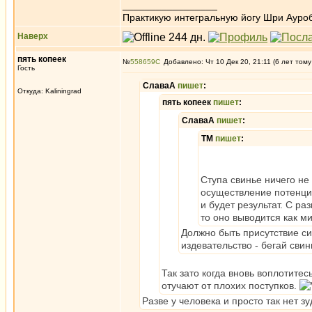
_________________
Практикую интегральную йогу Шри Ауроб
Наверх
пять копеек
№
558659
Добавлено: Чт 10 Дек 20, 21:11 (6 лет тому
Гость
СлаваА
пишет
:
Откуда: Kaliningrad
пять копеек
пишет
:
СлаваА
пишет
:
ТМ
пишет
:
Ступа свинье ничего не 
осуществление потенциа
и будет результат. С р
то оно выводится как м
Должно быть присутствие си
издевательство - бегай свин
Так зато когда вновь воплотитес
отучают от плохих поступков.
Разве у человека и просто так нет з