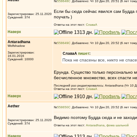
Aether
№
558648
Добавлено: Чт 10 Дек 20, 20:51 (6 лет тому
Если бы сюда сейчас явился сам Будда п
Зарегистрирован: 25.11.2020
поучать )
Суждений: 374
Ответы на этот пост:
СлаваА
Наверх
Antaradhana
№
558649
Добавлено: Чт 10 Дек 20, 20:52 (6 лет тому
Wolfshadow
Зарегистрирован:
СлаваА
пишет
:
16.01.2016
Суждений: 10000
Пока не спасены все, никто не спасе
Ерунда. Существо только персонально м
бесчисленное множество, всех спасти не
Последний раз редактировалось: Antaradhana (Чт 10 Де
Ответы на этот пост:
СлаваА
Наверх
Aether
№
558650
Добавлено: Чт 10 Дек 20, 20:52 (6 лет тому
Видимо поэтому Будда сюда и не заходи
Зарегистрирован: 25.11.2020
Суждений: 374
Ответы на этот пост:
Antaradhana
,
фома шальной
Наверх