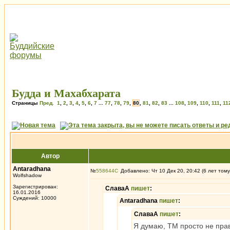
Будда и Махабхарата
Страницы
Пред.
1
,
2
,
3
,
4
,
5
,
6
,
7
...
77
,
78
,
79
,
80
,
81
,
82
,
83
...
108
,
109
,
110
,
111
,
11
Автор
Antaradhana
№
558644
Добавлено: Чт 10 Дек 20, 20:42 (6 лет тому
Wolfshadow
Зарегистрирован:
СлаваА
пишет
:
16.01.2016
Суждений: 10000
Antaradhana
пишет
:
СлаваА
пишет
:
Я думаю, ТМ просто не прав