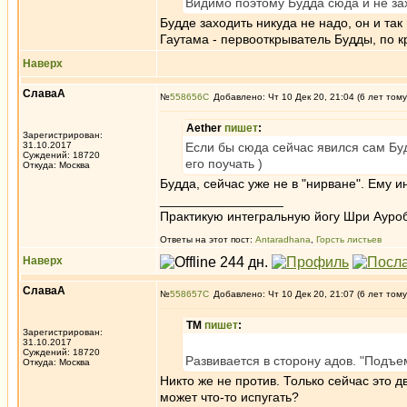
Видимо поэтому Будда сюда и не за
Будде заходить никуда не надо, он и так
Гаутама - первооткрыватель Будды, по к
Наверх
СлаваА
№
558656
Добавлено: Чт 10 Дек 20, 21:04 (6 лет тому
Aether
пишет
:
Зарегистрирован:
31.10.2017
Если бы сюда сейчас явился сам Буд
Суждений: 18720
его поучать )
Откуда: Москва
Будда, сейчас уже не в "нирване". Ему и
_________________
Практикую интегральную йогу Шри Ауроб
Ответы на этот пост:
Antaradhana
,
Горсть листьев
Наверх
СлаваА
№
558657
Добавлено: Чт 10 Дек 20, 21:07 (6 лет тому
ТМ
пишет
:
Зарегистрирован:
31.10.2017
Суждений: 18720
Развивается в сторону адов. "Подъе
Откуда: Москва
Никто же не против. Только сейчас это 
может что-то испугать?