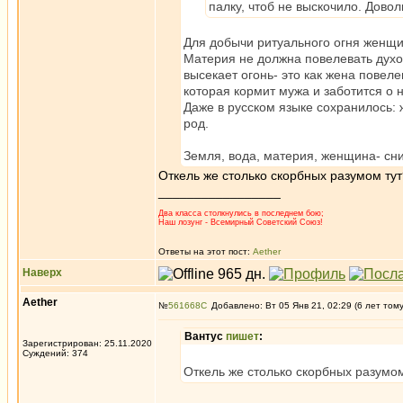
палку, чтоб не выскочило. Дово
Для добычи ритуального огня женщин
Материя не должна повелевать духом
высекает огонь- это как жена повел
которая кормит мужа и заботится о 
Даже в русском языке сохранилось: ж
род.
Земля, вода, материя, женщина- сниз
Откель же столько скорбных разумом тут
_________________
Два класса столкнулись в последнем бою;
Наш лозунг - Всемирный Советский Союз!
Ответы на этот пост:
Aether
Наверх
Aether
№
561668
Добавлено: Вт 05 Янв 21, 02:29 (6 лет том
Вантус
пишет
:
Зарегистрирован: 25.11.2020
Суждений: 374
Откель же столько скорбных разумом