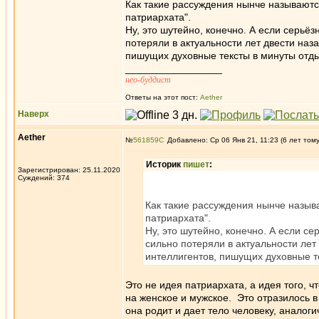
Как такие рассуждения нынче называютс
патриархата".
Ну, это шутейно, конечно. А если серьё
потеряли в актуальности лет двести наз
пишущих духовные тексты в минуты отд
_________________
нео-буддист
Ответы на этот пост:
Aether
Наверх
Aether
№
561859
Добавлено: Ср 06 Янв 21, 11:23 (6 лет том
Историк
пишет
:
Зарегистрирован: 25.11.2020
Суждений: 374
Как такие рассуждения нынче назыв
патриархата".
Ну, это шутейно, конечно. А если с
сильно потеряли в актуальности лет
интеллигентов, пишущих духовные т
Это не идея патриархата, а идея того,
на женское и мужское. Это отразилось в
она родит и дает тело человеку, аналог