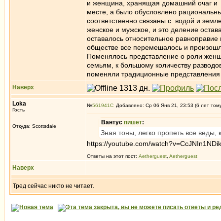
и женщина, хранящая домашний очаг и с
месте, а было обусловлено рациональн
соответственно связаны с водой и земл
женское и мужское, и это деление остава
оставалось относительное равноправие
обществе все перемешалось и произошло
Поменялось представление о роли женщи
семьям, к большому количеству разводо
поменяли традиционные представления 
Наверх
Loka
№
561941
Добавлено: Ср 06 Янв 21, 23:53 (6 лет том
Гость
Вантус
пишет
:
Откуда: Scottsdale
Зная тоны, легко пропеть все веды,
https://youtube.com/watch?v=CcJNIn1ND
Ответы на этот пост:
Aetherguest
,
Aetherguest
Наверх
Тред сейчас никто не читает.