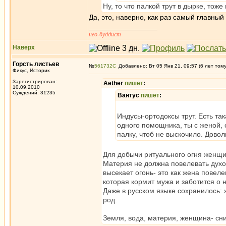
Ну, то что палкой трут в дырке, тоже
Да, это, наверно, как раз самый главный
_________________
нео-буддист
Наверх
Горсть листьев
№
561732
Добавлено: Вт 05 Янв 21, 09:57 (6 лет том
Фикус, Историк
Зарегистрирован:
Aether
пишет
:
10.09.2010
Суждений: 31235
Вантус
пишет
:
Индусы-ортодоксы трут. Есть та
одного помощника, ты с женой, 
палку, чтоб не выскочило. Дово
Для добычи ритуального огня женщин
Материя не должна повелевать духом
высекает огонь- это как жена повел
которая кормит мужа и заботится о 
Даже в русском языке сохранилось: ж
род.
Земля, вода, материя, женщина- сниз