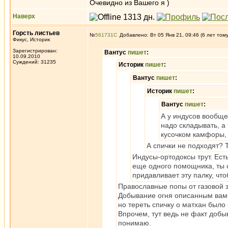
Очевидно из Вашего я )
Наверх
Горсть листьев
№
561731
Добавлено: Вт 05 Янв 21, 09:46 (6 лет том
Фикус, Историк
Зарегистрирован:
Вантус
пишет
:
10.09.2010
Суждений: 31235
Историк
пишет
:
Вантус
пишет
:
Историк
пишет
:
Вантус
пишет
:
А у индусов вообще
надо складывать, а
кусочком камфоры, 
А спички не подходят? 
Индусы-ортодоксы трут. Есть
еще одного помощника, ты с
придавливает эту палку, чт
Православные попы от газовой з
Добывание огня описанным вами 
но тереть спичку о матхан было
Впрочем, тут ведь не факт добы
понимаю.