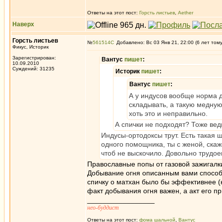
Ответы на этот пост:
Горсть листьев
,
Aether
Наверх
Горсть листьев
№
561514
Добавлено: Вс 03 Янв 21, 22:00 (6 лет том
Фикус, Историк
Зарегистрирован:
Вантус
пишет
:
10.09.2010
Суждений: 31235
Историк
пишет
:
Вантус
пишет
:
А у индусов вообще норма д
складывать, а такую медну
хоть это и неправильно.
А спички не подходят? Тоже ве
Индусы-ортодоксы трут. Есть такая 
одного помощника, ты с женой, скаж
чтоб не выскочило. Довольно трудое
Православные попы от газовой зажигалки
Добывание огня описанным вами способом
спичку о матхан было бы эффективнее (н
факт добывания огня важен, а акт его п
_________________
нео-буддист
Ответы на этот пост:
фома шальной
,
Вантус