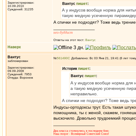
Зарегистрирован:
Вантус
пишет
:
10.09.2010
Суждений: 31235
А у индусов вообще норма для нитья
такую медную усеченную пирамидку.
А спички не подходят? Тоже ведь трени
_________________
нео-буддист
Ответы на этот пост:
Вантус
Наверх
Вантус
№
561490
Добавлено: Вс 03 Янв 21, 19:41 (6 лет том
заблокирован
Зарегистрирован:
Историк
пишет
:
09.09.2008
Суждений: 7953
Вантус
пишет
:
Откуда: Воронеж
А у индусов вообще норма для н
а такую медную усеченную пирам
неправильно.
А спички не подходят? Тоже ведь т
Индусы-ортодоксы трут. Есть такая штук
помощника, ты с женой, скажем, гоняешь
выскочило. Довольно трудоемкий процес
_________________
Два класса столкнулись в последнем бою;
Наш лозунг - Всемирный Советский Союз!