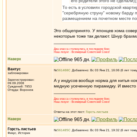
его родители этого не сделали)
То есть в условиях городской кварт
"серебряную струну" новому барду пу
размещением на почетном месте пор
Это общепринято. У японцев хома совер
некоторые тоже так делают. Шнур брахма
_________________
Два класса столкнулись в последнем бою;
Наш лозунг - Всемирный Советский Союз!
Наверх
Вантус
№
561468
Добавлено: Вс 03 Янв 21, 16:06 (6 лет том
заблокирован
Зарегистрирован:
А у индусов вообще норма для нитья-хом
09.09.2008
медную усеченную пирамидку. И вместо 
Суждений: 7953
Откуда: Воронеж
_________________
Два класса столкнулись в последнем бою;
Наш лозунг - Всемирный Советский Союз!
Ответы на этот пост:
Горсть листьев
Наверх
Горсть листьев
№
561485
Добавлено: Вс 03 Янв 21, 19:32 (6 лет том
Фикус, Историк