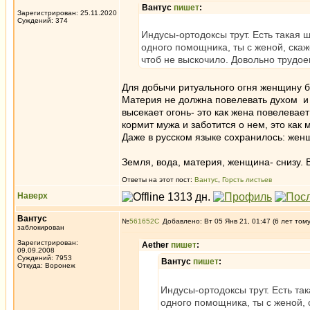
Вантус
пишет
:
Зарегистрирован: 25.11.2020
Суждений: 374
Индусы-ортодоксы трут. Есть такая 
одного помощника, ты с женой, скаж
чтоб не выскочило. Довольно трудое
Для добычи ритуального огня женщину бр
Материя не должна повелевать духом и п
высекает огонь- это как жена повелевае
кормит мужа и заботится о нем, это как
Даже в русском языке сохранилось: женщи
Земля, вода, материя, женщина- снизу. В
Ответы на этот пост:
Вантус
,
Горсть листьев
Наверх
Вантус
№
561652
Добавлено: Вт 05 Янв 21, 01:47 (6 лет том
заблокирован
Зарегистрирован:
Aether
пишет
:
09.09.2008
Суждений: 7953
Вантус
пишет
:
Откуда: Воронеж
Индусы-ортодоксы трут. Есть та
одного помощника, ты с женой, 