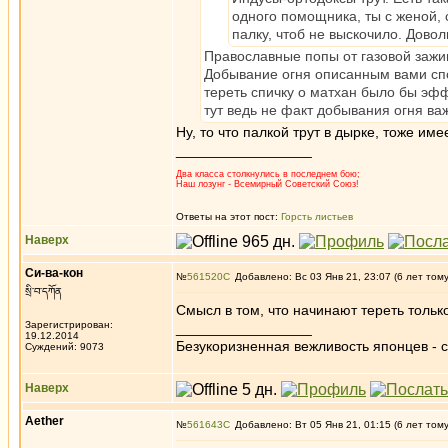
одного помощника, ты с женой, 
палку, чтоб не выскочило. Дово
Православные попы от газовой зажиг
Добывание огня описанным вами спос
тереть спичку о матхан было бы эфф
тут ведь не факт добывания огня ва
Ну, то что палкой трут в дырке, тоже име
_________________
Два класса столкнулись в последнем бою;
Наш лозунг - Всемирный Советский Союз!
Ответы на этот пост:
Горсть листьев
Наверх
Си-ва-кон
№
561520
Добавлено: Вс 03 Янв 21, 23:07 (6 лет том
སྲི་བ་དཀོན
Смысл в том, что начинают тереть только
Зарегистрирован:
_________________
19.12.2014
Безукоризненная вежливость японцев - с
Суждений: 9073
Наверх
Aether
№
561643
Добавлено: Вт 05 Янв 21, 01:15 (6 лет том