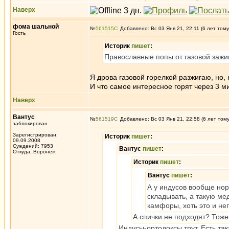
Наверх
фома шальной
№
561515
Добавлено: Вс 03 Янв 21, 22:11 (6 лет тому
Гость
Историк
пишет
:
Православные попы от газовой зажиг
Я дрова газовой горелкой разжигаю, но, 
И что самое интересное горят через 3 ми
Наверх
Вантус
№
561519
Добавлено: Вс 03 Янв 21, 22:58 (6 лет том
заблокирован
Зарегистрирован:
Историк
пишет
:
09.09.2008
Суждений: 7953
Вантус
пишет
:
Откуда: Воронеж
Историк
пишет
:
Вантус
пишет
:
А у индусов вообще нор
складывать, а такую ме
камфоры, хоть это и не
А спички не подходят? Тоже
Индусы-ортодоксы трут. Есть та