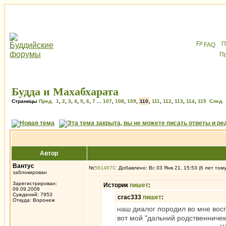
FAQ
Будда и Махабхарата
Страницы
Пред.
1
,
2
,
3
,
4
,
5
,
6
,
7
...
107
,
108
,
109
,
110
,
111
,
112
,
113
,
114
,
115
След.
Автор
Вантус
№
561467
Добавлено: Вс 03 Янв 21, 15:53 (6 лет том
заблокирован
Зарегистрирован:
Историк
пишет
:
09.09.2008
Суждений: 7953
crac333
пишет
:
Откуда: Воронеж
наш диалог породил во мне вос
вот мой "дальний родственничек