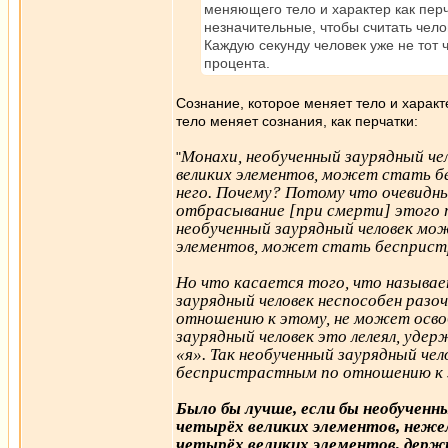
меняющего тело и характер как пер
незначительные, чтобы считать чело
Каждую секунду человек уже не тот 
процента.
Сознание, которое меняет тело и характе
тело меняет сознания, как перчатки:
Монахи, необученный заурядный ч
"
великих элементов, может стать 
него. Почему? Потому что очевидны
отбрасывание [при смерти] этого 
необученный заурядный человек мо
элементов, может стать бесприст
Но что касается того, что называ
заурядный человек неспособен раз
отношению к этому, не может осво
заурядный человек это лелеял, уде
«я». Так необученный заурядный че
беспристрастным по отношению к 
Было бы лучше, если бы необученн
четырёх великих элементов, нежел
четырёх великих элементов, держит