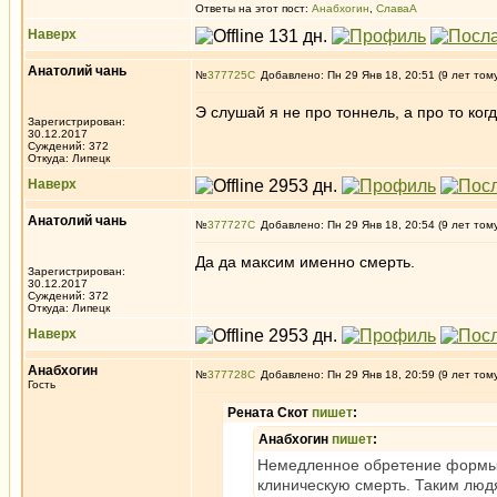
Ответы на этот пост:
Анабхогин
,
СлаваА
Наверх
Анатолий чань
№
377725
Добавлено: Пн 29 Янв 18, 20:51 (9 лет том
Э слушай я не про тоннель, а про то ког
Зарегистрирован:
30.12.2017
Суждений: 372
Откуда: Липецк
Наверх
Анатолий чань
№
377727
Добавлено: Пн 29 Янв 18, 20:54 (9 лет том
Да да максим именно смерть.
Зарегистрирован:
30.12.2017
Суждений: 372
Откуда: Липецк
Наверх
Анабхогин
№
377728
Добавлено: Пн 29 Янв 18, 20:59 (9 лет том
Гость
Рената Скот
пишет
:
Анабхогин
пишет
:
Немедленное обретение формы 
клиническую смерть. Таким люд