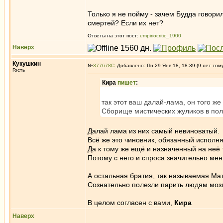
Только я не пойму - зачем Будда говорил
смертей? Если их нет?
Ответы на этот пост:
empiriocritic_1900
Наверх
Кукушкин
№
377678
Добавлено: Пн 29 Янв 18, 18:39 (9 лет том
Гость
Кира
пишет
:
так этот ваш далай-лама, он того же
Сборище мистических жуликов в пол
Далай лама из них самый невиноватый.
Всё же это чиновник, обязанный исполня
Да к тому же ещё и назначенный на неё 
Потому с него и спроса значительно ме
А остальная братия, так называемая Мат
Сознательно полезли парить людям мозг
В целом согласен с вами,
Кира
Наверх