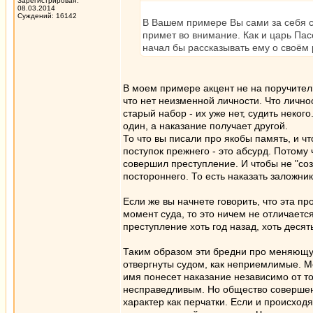
Зарегистрирован:
08.03.2014
Суждений: 16142
В Вашем примере Вы сами за себя св
примет во внимание. Как и царь Пас
начал бы рассказывать ему о своём
В моем примере акцент не на поручитель
что нет неизменной личности. Что личнос
старый набор - их уже нет, судить неко
один, а наказание получает другой.
То что вы писали про якобы память, и что
поступок прежнего - это абсурд. Потому 
совершил преступление. И чтобы не "со
постороннего. То есть наказать заложник
Если же вы начнете говорить, что эта 
момент суда, то это ничем не отличается
преступление хоть год назад, хоть десят
Таким образом эти бредни про меняющую
отвергнуты судом, как неприемлимые. Ме
имя понесет наказание независимо от то
несправедливым. Но общество совершенн
характер как перчатки. Если и происход