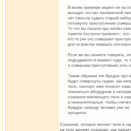
В моем примере акцент не на по
выходит что нет неизменной личн
нет смысла судить старый набор
потомучто преступление соверша
То что вы писали про якобы памят
памяти поступок прежнего - это
кто то (не он) совершил престу
для острастки наказать посторон
Если же вы начнете говорить, 
подсудимого в момент суда, то э
и совершив преступление хоть го
Таким образом эти бредни про 
будут отвергнуты судом, как н
тело, паспорт, имя понесет нака
показаться абсурдным и неспра
сознания меняющего тело и хар
и незначительные, чтобы считат
Каждую секунду человек уже не 
процента.
Сознание, которое меняет тело и хар
уж тело меняет сознания, как перчат