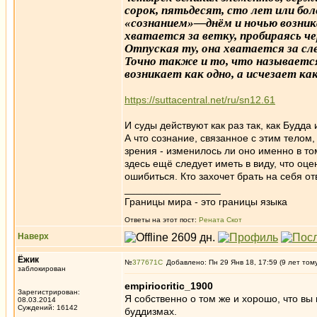
сорок, пятьдесят, сто лет или бо
«сознанием»—днём и ночью возникае
хватается за ветку, пробираясь че
Отпуская ту, она хватается за сл
Точно также и то, что называетс
возникает как одно, а исчезает ка
https://suttacentral.net/ru/sn12.61
И суды действуют как раз так, как Будда
А что сознание, связанное с этим телом,
зрения - изменилось ли оно именно в то
здесь ещё следует иметь в виду, что оце
ошибиться. Кто захочет брать на себя о
_________________
Границы мира - это границы языка
Ответы на этот пост:
Рената Скот
Наверх
Ёжик
№
377671
Добавлено: Пн 29 Янв 18, 17:59 (9 лет том
заблокирован
empiriocritic_1900
Зарегистрирован:
Я собственно о том же и хорошо, что вы
08.03.2014
Суждений: 16142
буддизмах.