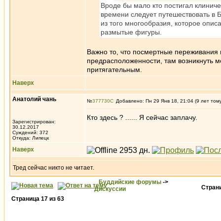
Вроде бы мало кто постигал клиниче
времени следует путешествовать в Б
из того многообразия, которое описа
размытые фигуры.
Важно то, что посмертные переживания 
предрасположенности, там возникнуть м
притягательным.
Наверх
Анатолий чань
№
377730
Добавлено: Пн 29 Янв 18, 21:04 (9 лет том
Кто здесь ? ...... Я сейчас заплачу.
Зарегистрирован:
30.12.2017
Суждений: 372
Откуда: Липецк
Наверх
Тред сейчас никто не читает.
Буддийские форумы
->
Стран
Дискуссии
Страница
17
из
63