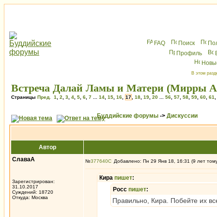
FAQ
Поиск
По
Профиль
Новы
В этом разд
Встреча Далай Ламы и Матери (Мирры Ал
Страницы
Пред.
1
,
2
,
3
,
4
,
5
,
6
,
7
...
14
,
15
,
16
,
17
,
18
,
19
,
20
...
56
,
57
,
58
,
59
,
60
,
61
Буддийские форумы
->
Дискуссии
Автор
СлаваА
№
377640
Добавлено: Пн 29 Янв 18, 16:31 (9 лет том
Кира
пишет
:
Зарегистрирован:
31.10.2017
Росс
пишет
:
Суждений: 18720
Откуда: Москва
Правильно, Кира. Побейте их вс