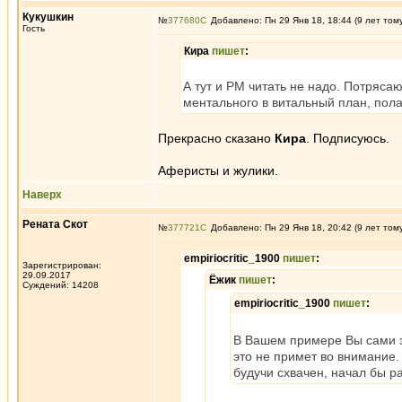
Кукушкин
№
377680
Добавлено: Пн 29 Янв 18, 18:44 (9 лет том
Гость
Кира
пишет
:
А тут и РМ читать не надо. Потряса
ментального в витальный план, пола
Прекрасно сказано
Кира
. Подписуюсь.
Аферисты и жулики.
Наверх
Рената Скот
№
377721
Добавлено: Пн 29 Янв 18, 20:42 (9 лет том
empiriocritic_1900
пишет
:
Зарегистрирован:
29.09.2017
Ёжик
пишет
:
Суждений: 14208
empiriocritic_1900
пишет
:
В Вашем примере Вы сами за
это не примет во внимание.
будучи схвачен, начал бы р