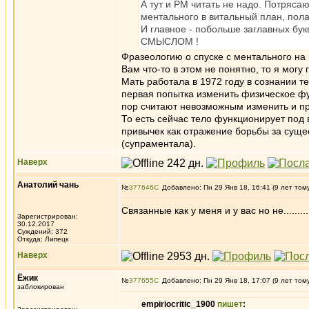
А тут и РМ читать не надо. Потряса
ментального в витальный план, пола
И главное - побольше заглавных бу
СМЫСЛОМ !
Фразеологию о спуске с ментального на
Вам что-то в этом не понятно, то я могу 
Мать работала в 1972 году в сознании 
первая попытка изменить физическое ф
пор считают невозможным изменить и пр
То есть сейчас тело функционирует под
привычек как отражение борьбы за суще
(супраментала).
Наверх
Анатолий чань
№
377646
Добавлено: Пн 29 Янв 18, 16:41 (9 лет том
Связанные как у меня и у вас но не.........
Зарегистрирован:
30.12.2017
Суждений: 372
Откуда: Липецк
Наверх
Ёжик
№
377655
Добавлено: Пн 29 Янв 18, 17:07 (9 лет том
заблокирован
empiriocritic_1900
пишет
: