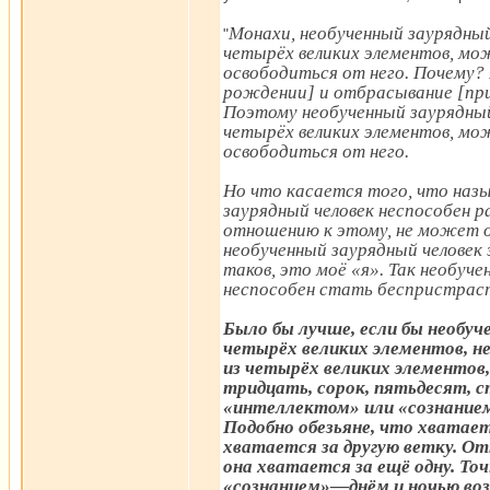
Монахи, необученный заурядны
"
четырёх великих элементов, м
освободиться от него. Почему?
рождении] и отбрасывание [при
Поэтому необученный заурядны
четырёх великих элементов, м
освободиться от него.
Но что касается того, что наз
заурядный человек неспособен 
отношению к этому, не может о
необученный заурядный человек
таков, это моё «я». Так необуч
неспособен стать беспристрас
Было бы лучше, если бы необуч
четырёх великих элементов, н
из четырёх великих элементов, 
тридцать, сорок, пятьдесят, с
«интеллектом» или «сознанием»
Подобно обезьяне, что хватаетс
хватается за другую ветку. О
она хватается за ещё одну. Т
«сознанием»—днём и ночью возн