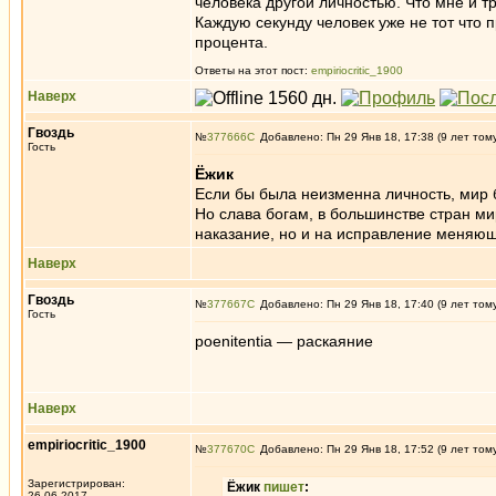
человека другой личностью. Что мне и т
Каждую секунду человек уже не тот что 
процента.
Ответы на этот пост:
empiriocritic_1900
Наверх
Гвоздь
№
377666
Добавлено: Пн 29 Янв 18, 17:38 (9 лет том
Гость
Ёжик
Если бы была неизменна личность, мир 
Но слава богам, в большинстве стран м
наказание, но и на исправление меняющ
Наверх
Гвоздь
№
377667
Добавлено: Пн 29 Янв 18, 17:40 (9 лет том
Гость
poenitentia — раскаяние
Наверх
empiriocritic_1900
№
377670
Добавлено: Пн 29 Янв 18, 17:52 (9 лет том
Зарегистрирован:
Ёжик
пишет
:
26.06.2017