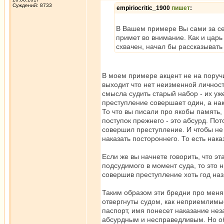
Суждений: 8733
empiriocritic_1900
пишет
:
В Вашем примере Вы сами за себ
примет во внимание. Как и царь
схвачен, начал бы рассказыват
В моем примере акцент не на поручи
выходит что нет неизменной личности
смысла судить старый набор - их уж
преступление совершает один, а нак
То что вы писали про якобы память, и
поступок прежнего - это абсурд. Пот
совершил преступление. И чтобы не
наказать постороннего. То есть нака
Если же вы начнете говорить, что 
подсудимого в момент суда, то это н
совершив преступление хоть год наза
Таким образом эти бредни про меня
отвергнуты судом, как неприемлимы
паспорт, имя понесет наказание неза
абсурдным и несправедливым. Но об