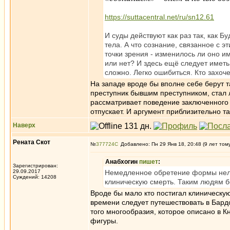
https://suttacentral.net/ru/sn12.61
И суды действуют как раз так, как Б
тела. А что сознание, связанное с э
точки зрения - изменилось ли оно и
или нет? И здесь ещё следует иметь 
сложно. Легко ошибиться. Кто захоче
На западе вроде бы вполне себе берут 
преступник бывшим преступником, стал л
рассматривает поведение заключенного з
отпускает. И аргумент приблизительно та
Наверх
Рената Скот
№
377724
Добавлено: Пн 29 Янв 18, 20:48 (9 лет том
Анабхогин
пишет
:
Зарегистрирован:
29.09.2017
Немедленное обретение формы нело
Суждений: 14208
клиническую смерть. Таким людям б
Вроде бы мало кто постигал клиническу
времени следует путешествовать в Бардо
того многообразия, которое описано в К
фигуры.