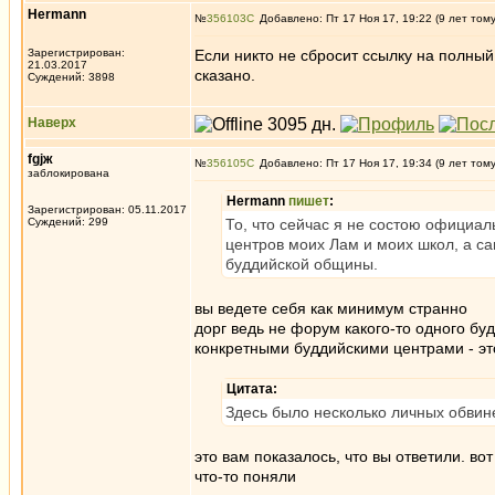
Hermann
№
356103
Добавлено: Пт 17 Ноя 17, 19:22 (9 лет том
Зарегистрирован:
Если никто не сбросит ссылку на полный
21.03.2017
сказано.
Суждений: 3898
Наверх
fgjж
№
356105
Добавлено: Пт 17 Ноя 17, 19:34 (9 лет том
заблокирована
Hermann
пишет
:
Зарегистрирован: 05.11.2017
Суждений: 299
То, что сейчас я не состою официал
центров моих Лам и моих школ, а са
буддийской общины.
вы ведете себя как минимум странно
дорг ведь не форум какого-то одного бу
конкретными буддийскими центрами - эт
Цитата:
Здесь было несколько личных обвине
это вам показалось, что вы ответили. во
что-то поняли