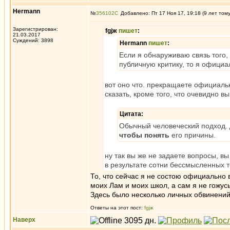
Hermann
№
356102
Добавлено: Пт 17 Ноя 17, 19:18 (9 лет том
Зарегистрирован:
fgjж
пишет
:
21.03.2017
Суждений: 3898
Hermann
пишет
:
Если я обнаруживаю связь того
публичную критику, то я офици
вот оно что. прекращаете официаль
сказать, кроме того, что очевидно в
Цитата:
Обычный человеческий подход.
чтобы понять
его причины.
ну так вы же не задаете вопросы, в
в результате сотни бессмысленных т
То, что сейчас я не состою официально 
моих Лам и моих школ, а сам я не гожус
Здесь было несколько личных обвинений 
Ответы на этот пост:
fgjж
Наверх