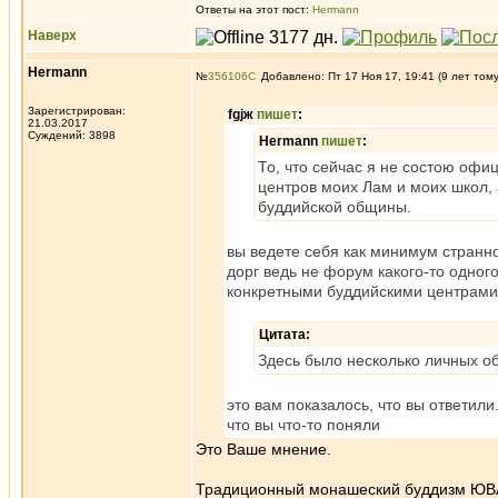
Ответы на этот пост:
Hermann
Наверх
Hermann
№
356106
Добавлено: Пт 17 Ноя 17, 19:41 (9 лет том
Зарегистрирован:
fgjж
пишет
:
21.03.2017
Суждений: 3898
Hermann
пишет
:
То, что сейчас я не состою офи
центров моих Лам и моих школ, 
буддийской общины.
вы ведете себя как минимум странн
дорг ведь не форум какого-то одног
конкретными буддийскими центрами 
Цитата:
Здесь было несколько личных об
это вам показалось, что вы ответили
что вы что-то поняли
Это Ваше мнение.
Традиционный монашеский буддизм ЮВА 