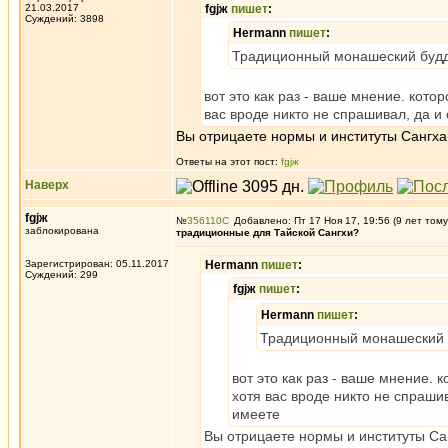
21.03.2017
fgjж
пишет
:
Суждений: 3898
Hermann
пишет
:
Традиционный монашеский будди
вот это как раз - ваше мнение. кот
вас вроде никто не спрашивал, да 
Вы отрицаете нормы и институты Сангха
Ответы на этот пост:
fgjж
Наверх
fgjж
№
356110
Добавлено: Пт 17 Ноя 17, 19:56 (9 лет тому
заблокирована
традиционные для Тайской Сангхи?
Зарегистрирован: 05.11.2017
Hermann
пишет
:
Суждений: 299
fgjж
пишет
:
Hermann
пишет
:
Традиционный монашеский б
вот это как раз - ваше мнение.
хотя вас вроде никто не спраш
имеете
Вы отрицаете нормы и институты Са