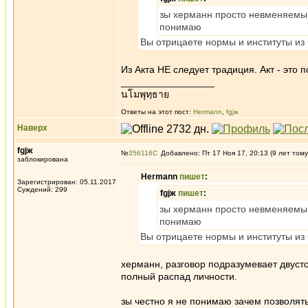
зы херманн просто невменяемый
понимаю
Вы отрицаете нормы и институты из
Из Акта НЕ следует традиция. Акт - это
_________________
นโมพุทฺธาย
Ответы на этот пост:
Hermann
,
fgjж
Наверх
fgjж
№
356116
Добавлено: Пт 17 Ноя 17, 20:13 (9 лет тому
заблокирована
Hermann
пишет
:
Зарегистрирован: 05.11.2017
Суждений: 299
fgjж
пишет
:
зы херманн просто невменяемый
понимаю
Вы отрицаете нормы и институты из
херманн, разговор подразумевает двуст
полный распад личности.
зы честно я не понимаю зачем позволя