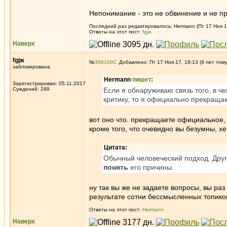
Непонимание - это не обвинение и не п
Последний раз редактировалось: Hermann (Пт 17 Ноя 17
Ответы на этот пост:
fgjж
Наверх
fgjж
№
356100
Добавлено: Пт 17 Ноя 17, 19:13 (9 лет том
заблокирована
Hermann
пишет
:
Зарегистрирован: 05.11.2017
Суждений: 299
Если я обнаруживаю связь того, в 
критику, то я официально прекращаю
вот оно что. прекращаете официальное,
кроме того, что очевидно вы безумны, х
Цитата:
Обычный человеческий подход. Дру
понять
его причины.
ну так вы же не задаете вопросы, вы ра
результате сотни бессмысленных топико
Ответы на этот пост:
Hermann
Наверх