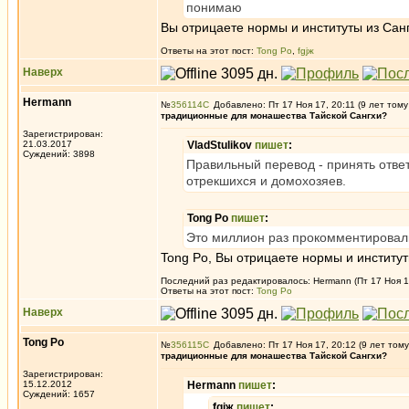
понимаю
Вы отрицаете нормы и институты из Сан
Ответы на этот пост:
Tong Po
,
fgjж
Наверх
Hermann
№
356114
Добавлено: Пт 17 Ноя 17, 20:11 (9 лет тому
традиционные для монашества Тайской Сангхи?
Зарегистрирован:
21.03.2017
VladStulikov
пишет
:
Суждений: 3898
Правильный перевод - принять отве
отрекшихся и домохозяев.
Tong Po
пишет
:
Это миллион раз прокомментировал
Tong Po, Вы отрицаете нормы и институ
Последний раз редактировалось: Hermann (Пт 17 Ноя 17
Ответы на этот пост:
Tong Po
Наверх
Tong Po
№
356115
Добавлено: Пт 17 Ноя 17, 20:12 (9 лет тому
традиционные для монашества Тайской Сангхи?
Зарегистрирован:
15.12.2012
Hermann
пишет
:
Суждений: 1657
fgjж
пишет
: