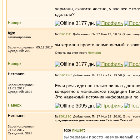
херманн, скажите честно, у вас все с г
сделали?
Наверх
fgjж
№
356111
Добавлено: Пт 17 Ноя 17, 19:57 (9 лет тому
заблокирована
зы херманн просто невменяемый. с како
Зарегистрирован: 05.11.2017
Суждений: 299
Ответы на этот пост:
Hermann
Наверх
Hermann
№
356112
Добавлено: Пт 17 Ноя 17, 19:59 (9 лет тому
Зарегистрирован:
Если речь идет не только лишь о досто
21.03.2017
конкретно о монашеской традиции Тайско
Суждений: 3898
Это надежный источник информации по 
Наверх
Hermann
№
356113
Добавлено: Пт 17 Ноя 17, 20:01 (9 лет тому
традиционные для монашества Тайской Сангхи?
Зарегистрирован:
21.03.2017
fgjж
пишет
:
Суждений: 3898
зы херманн просто невменяемый. с 