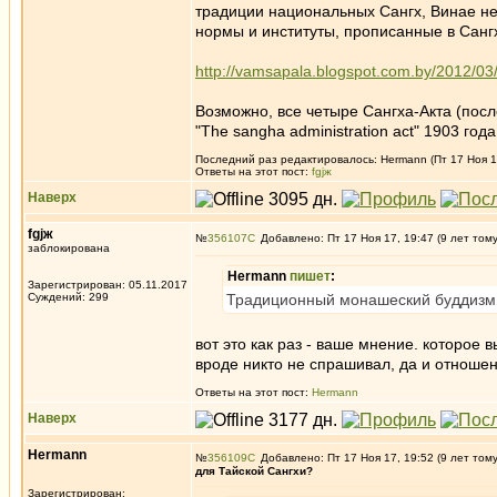
традиции национальных Сангх, Винае не
нормы и институты, прописанные в Сангх
http://vamsapala.blogspot.com.by/2012/03/
Возможно, все четыре Сангха-Акта (посл
"The sangha administration act" 1903 года
Последний раз редактировалось: Hermann (Пт 17 Ноя 17
Ответы на этот пост:
fgjж
Наверх
fgjж
№
356107
Добавлено: Пт 17 Ноя 17, 19:47 (9 лет том
заблокирована
Hermann
пишет
:
Зарегистрирован: 05.11.2017
Суждений: 299
Традиционный монашеский буддизм Ю
вот это как раз - ваше мнение. которое 
вроде никто не спрашивал, да и отноше
Ответы на этот пост:
Hermann
Наверх
Hermann
№
356109
Добавлено: Пт 17 Ноя 17, 19:52 (9 лет том
для Тайской Сангхи?
Зарегистрирован: