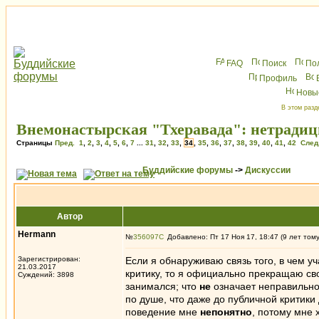
FAQ
Поиск
По
Профиль
Новы
В этом разд
Внемонастырская "Тхеравада": нетради
Страницы
Пред.
1
,
2
,
3
,
4
,
5
,
6
,
7
...
31
,
32
,
33
,
34
,
35
,
36
,
37
,
38
,
39
,
40
,
41
,
42
След
Буддийские форумы
->
Дискуссии
Автор
Hermann
№
356097
Добавлено: Пт 17 Ноя 17, 18:47 (9 лет том
Зарегистрирован:
Если я обнаруживаю связь того, в чем 
21.03.2017
критику, то я официально прекращаю св
Суждений: 3898
занимался; что
не
означает неправильнос
по душе, что даже до публичной критики
поведение мне
непонятно
, потому мне 