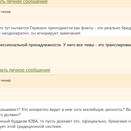
у назад)
то тут пытается Германн преподнести как факты - это реально бред
 неоднократно, он игнорирует замечания.
фессиональной принадлежности. У него все темы - это транслирова
у назад)
ашивает? Кто конкретно видит в нем хоть малейшую ценность? Вы с
го должен?
онный буддизм ЮВА, то пусть докажет это, официально, бумагами 
ует этой традиционной системе.