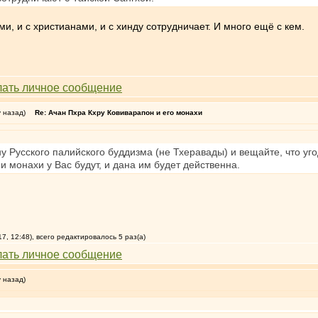
и, и с христианами, и с хинду сотрудничает. И много ещё с кем.
у назад)
Re: Ачан Пхра Кхру Ковиварапон и его монахи
 Русского палийского буддизма (не Тхеравады) и вещайте, что угод
и монахи у Вас будут, и дана им будет действенна.
, 12:48), всего редактировалось 5 раз(а)
у назад)