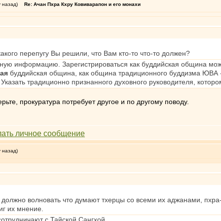
у назад)
Re: Ачан Пхра Кхру Ковиварапон и его монахи
акого перепугу Вы решили, что Вам кто-то что-то должен?
ную информацию. Зарегистрироваться как буддийская община можно
ая
буддийская община, как община традиционного буддизма ЮВА -
 Указать традиционно признанного духовного руководителя, котор
ьте, прокуратура потребует другое и по другому поводу.
у назад)
 должно волновать что думают тхерцы со всеми их аджанами, пхра-
г их мнение.
сотрудничают с Тайской Сангхой.