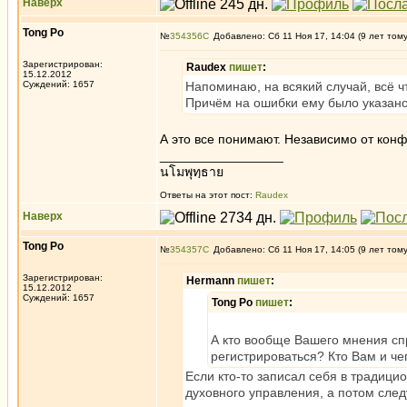
Наверх
Tong Po
№
354356
Добавлено: Сб 11 Ноя 17, 14:04 (9 лет том
Зарегистрирован:
Raudex
пишет
:
15.12.2012
Суждений: 1657
Напоминаю, на всякий случай, всё ч
Причём на ошибки ему было указано
А это все понимают. Независимо от кон
_________________
นโมพุทฺธาย
Ответы на этот пост:
Raudex
Наверх
Tong Po
№
354357
Добавлено: Сб 11 Ноя 17, 14:05 (9 лет том
Зарегистрирован:
Hermann
пишет
:
15.12.2012
Суждений: 1657
Tong Po
пишет
:
А кто вообще Вашего мнения спр
регистрироваться? Кто Вам и че
Если кто-то записал себя в традици
духовного управления, а потом след