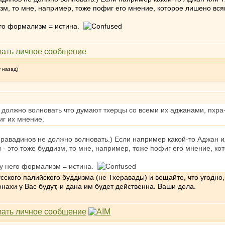
изм, то мне, например, тоже пофиг его мнение, которое лишено вся
него формализм = истина.
у назад)
 должно волновать что думают тхерцы со всеми их аджанами, пхра-
г их мнение.
еравадинов не должно волновать.) Если например какой-то Аджан ил
- это тоже буддизм, то мне, например, тоже пофиг его мнение, ко
о у него формализм = истина.
ского палийского буддизма (не Тхеравады) и вещайте, что угодно, 
нахи у Вас будут, и дана им будет действенна. Ваши дела.