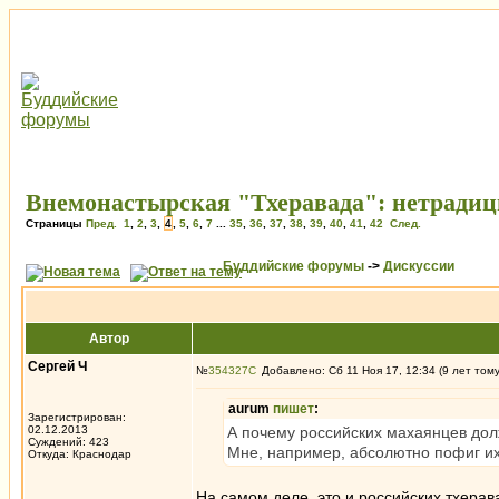
Внемонастырская "Тхеравада": нетради
Страницы
Пред.
1
,
2
,
3
,
4
,
5
,
6
,
7
...
35
,
36
,
37
,
38
,
39
,
40
,
41
,
42
След.
Буддийские форумы
->
Дискуссии
Автор
Сергей Ч
№
354327
Добавлено: Сб 11 Ноя 17, 12:34 (9 лет том
aurum
пишет
:
Зарегистрирован:
02.12.2013
А почему российских махаянцев дол
Суждений: 423
Мне, например, абсолютно пофиг и
Откуда: Краснодар
На самом деле, это и российских тхерав