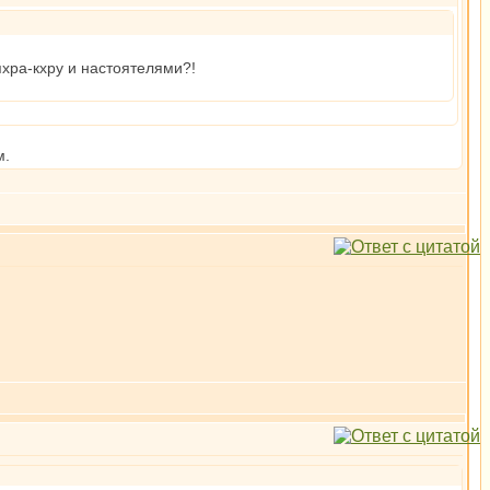
хра-кхру и настоятелями?!
м.