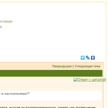
иcтрaция
д
Предыдущая
::
Следующая тема
у и настоятелями?!
хера, исходя из политкорректности, скажет, что посвящение