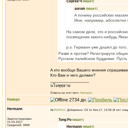
Сергей Ч
пишет
:
aurum
пишет
:
А почему российских махаян
Мне, например, абсолютно 
На самом деле, это и российски
посвящение какого-нибудь Ямант
p.s. Германн уже дошел до того
Разве я против? Регистрируте общину
Русском палийском буддизме. Пусть 
А кто вообще Вашего мнения спрашивает?
Кто Вам и чего должен?
_________________
นโมพุทฺธาย
Ответы на этот пост:
Hermann
Наверх
Hermann
№
354351
Добавлено: Сб 11 Ноя 17, 13:56 (9 лет том
Зарегистрирован:
Tong Po
пишет
:
21.03.2017
Суждений: 3898
Hermann
пишет
: