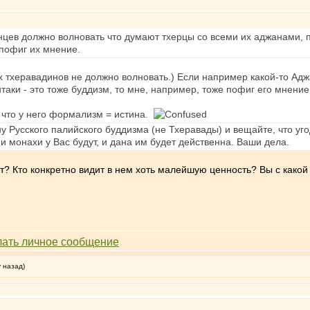
цев должно волновать что думают тхерцы со всеми их аджанами, п
пофиг их мнение.
х тхеравадинов не должно волновать.) Если например какой-то Аджа
аки - это тоже буддизм, то мне, например, тоже пофиг его мнение
, что у него формализм = истина.
 Русского палийского буддизма (не Тхеравады) и вещайте, что угод
и монахи у Вас будут, и дана им будет действенна. Ваши дела.
 Кто конкретно видит в нем хоть малейшую ценность? Вы с какой р
у назад)