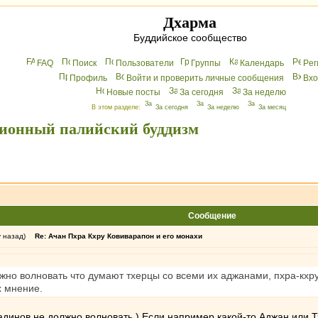
Дхарма
Буддийское сообщество
FAQ
Поиск
Пользователи
Группы
Календарь
Peг
Профиль
Войти и проверить личные сообщения
Вхo
Новые посты
За сегодня
За неделю
В этом разделе:
За сегодня
За неделю
За месяц
ционный палийский буддизм
Сообщение
у назад)
Re: Ачан Пхра Кхру Ковиварапон и его монахи
жно волновать что думают тхерцы со всеми их аджанами, пхра-кхр
х мнение.
адинов не должно волновать.) Если например какой-то Аджан или Т