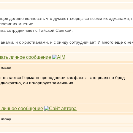
цев должно волновать что думают тхерцы со всеми их аджанами, п
пофиг их мнение.
ама сотрудничают с Тайской Сангхой.
анами, и с христианами, и с хинду сотрудничает. И много ещё с ке
у назад)
ут пытается Германн преподнести как факты - это реально бред.
днократно, он игнорирует замечания.
у назад)