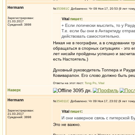
Hermann
№
353981
Добавлено: Чт 09 Ноя 17, 20:53 (9 лет том
Зарегистрирован:
Vital
пишет
:
21.03.2017
Суждений: 3898
+ Если логически мыслить, то у Рауд
Т.е. если бы они в Антарктиду отпр
действовать самостоятельно.
Никая не в географии, а в следовании т
обращаться в спорных ситуациях - это ег
лет нисайи пройдены успешно и засчита
есть Настоятель.)
Духовный руководитель Топпера и Рауде
Ковиварапон. Его слово должно быть р
Ответы на этот пост:
Tong Po
,
Vital
Наверх
Hermann
№
354011
Добавлено: Чт 09 Ноя 17, 23:02 (9 лет тому
Зарегистрирован:
Vital
пишет
:
21.03.2017
Суждений: 3898
И они наверное связь с питерской Б
Это не важно.