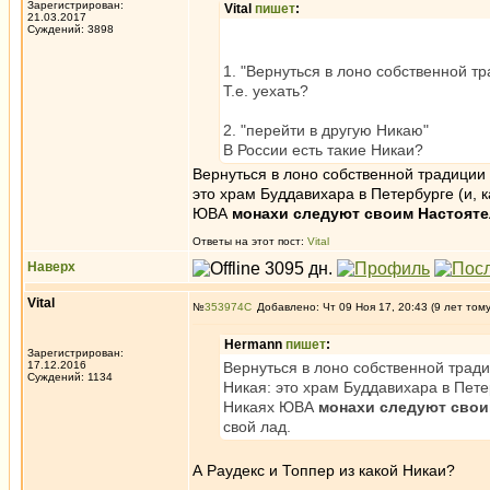
Зарегистрирован:
Vital
пишет
:
21.03.2017
Суждений: 3898
1. "Вернуться в лоно собственной т
Т.е. уехать?
2. "перейти в другую Никаю"
В России есть такие Никаи?
Вернуться в лоно собственной традиции 
это храм Буддавихара в Петербурге (и, 
ЮВА
монахи следуют своим Настоят
Ответы на этот пост:
Vital
Наверх
Vital
№
353974
Добавлено: Чт 09 Ноя 17, 20:43 (9 лет том
Hermann
пишет
:
Зарегистрирован:
17.12.2016
Вернуться в лоно собственной тради
Суждений: 1134
Никая: это храм Буддавихара в Пете
Никаях ЮВА
монахи следуют свои
свой лад.
А Раудекс и Топпер из какой Никаи?