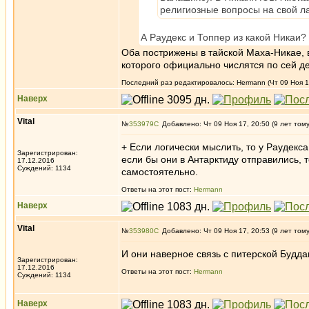
религиозные вопросы на свой л
А Раудекс и Топпер из какой Никаи?
Оба пострижены в тайской Маха-Никае, 
которого официально числятся по сей де
Последний раз редактировалось: Hermann (Чт 09 Ноя 17
Наверх
Vital
№
353979
Добавлено: Чт 09 Ноя 17, 20:50 (9 лет том
+ Если логически мыслить, то у Раудекса 
Зарегистрирован:
если бы они в Антарктиду отправились, 
17.12.2016
Суждений: 1134
самостоятельно.
Ответы на этот пост:
Hermann
Наверх
Vital
№
353980
Добавлено: Чт 09 Ноя 17, 20:53 (9 лет том
И они наверное связь с питерской Будда
Зарегистрирован:
17.12.2016
Ответы на этот пост:
Hermann
Суждений: 1134
Наверх