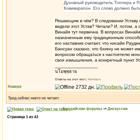
Духовный руководитель Топпера и Р
Ковиварапон. Его слово должно бы
Решающим в чём? В следовании Уставу м
видели этот Устав? Читали? И, потом, а 
Винайя тут первична. В вопросах Винайи
назначенным ему традиционным способо
его наставник считает, что нисайя Рауд
Бансуан сказано, что бхикху не может 
вопросом обращаться к настоятелю мона
свои измышления, а конкретный пункт У
_________________
นโมพุทฺธาย
Ответы на этот пост:
Hermann
Наверх
Тред сейчас никто не читает.
Буддийские форумы
->
Дискуссии
Страница
1
из
42