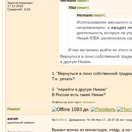
Hermann
пишет
:
Зарегистрирован:
17.12.2016
Vital
пишет
:
Суждений: 1134
Hermann
пишет
:
Использование школьного с
неправомерно, и
вводит л
деятельность которых не у
Никай ЮВА, религиозное са
И как им можно выйти из этого 
Вернуться в лоно собственной тради
в другую Никаю.
1. "Вернуться в лоно собственной тради
Т.е. уехать?
2. "перейти в другую Никаю"
В России есть такие Никаи?
Ответы на этот пост:
Hermann
Наверх
aurum
№
353961
Добавлено: Чт 09 Ноя 17, 19:37 (9 лет том
удаленный аккаунт
Вышел монах из монастыря, глядь, а он