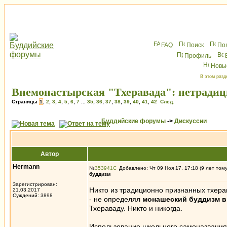
FAQ
Поиск
По
Профиль
Новы
В этом разд
Внемонастырская "Тхеравада": нетради
Страницы
1
,
2
,
3
,
4
,
5
,
6
,
7
...
35
,
36
,
37
,
38
,
39
,
40
,
41
,
42
След.
Буддийские форумы
->
Дискуссии
Автор
Hermann
№
353941
Добавлено: Чт 09 Ноя 17, 17:18 (9 лет том
буддизм
Зарегистрирован:
Никто из традиционно признанных тхера
21.03.2017
Суждений: 3898
- не определял
монашеский буддизм вн
Тхераваду. Никто и никогда.
Использование школьного самоназвания