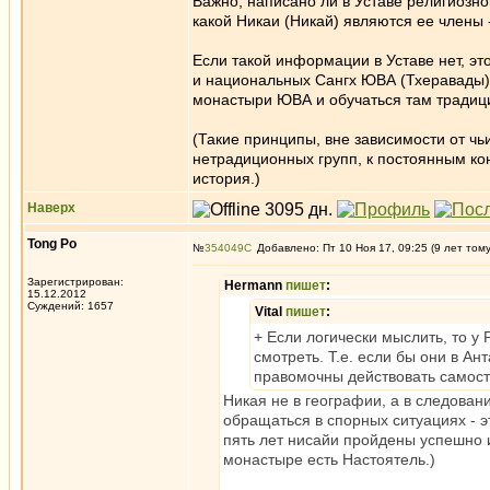
Важно, написано ли в Уставе религиозн
какой Никаи (Никай) являются ее члены 
Если такой информации в Уставе нет, эт
и национальных Сангх ЮВА (Тхеравады).
монастыри ЮВА и обучаться там традици
(Такие принципы, вне зависимости от чь
нетрадиционных групп, к постоянным к
история.)
Наверх
Tong Po
№
354049
Добавлено: Пт 10 Ноя 17, 09:25 (9 лет том
Зарегистрирован:
Hermann
пишет
:
15.12.2012
Суждений: 1657
Vital
пишет
:
+ Если логически мыслить, то у 
смотреть. Т.е. если бы они в Ан
правомочны действовать самост
Никая не в географии, а в следован
обращаться в спорных ситуациях - эт
пять лет нисайи пройдены успешно 
монастыре есть Настоятель.)