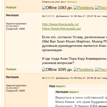
Ответы на этот пост:
Hermann
Наверх
Hermann
№
353976
Добавлено: Чт 09 Ноя 17, 20:47 (9 лет том
Зарегистрирован:
http://www.theravada.ru/
21.03.2017
https://www.theravada.su/
Суждений: 3898
Если это, согласно Уставу, религиозны
(Wat Ban Suan Khuan Maphrao, Muang Phat
духовным руководителем является Ачан 
организации.
И где тогда Ачан Пхра Кхру Ковиварапо
учеников вопросам?
Наверх
Hermann
№
353978
Добавлено: Чт 09 Ноя 17, 20:50 (9 лет том
Зарегистрирован:
Vital
пишет
:
21.03.2017
Суждений: 3898
Hermann
пишет
:
Вернуться в лоно собственной т
Маха-Никая: это храм Буддавиха
Балашихе). В Никаях ЮВА
мона