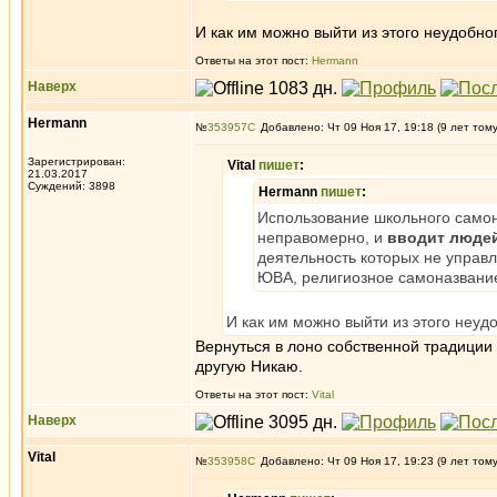
И как им можно выйти из этого неудобно
Ответы на этот пост:
Hermann
Наверх
Hermann
№
353957
Добавлено: Чт 09 Ноя 17, 19:18 (9 лет том
Зарегистрирован:
Vital
пишет
:
21.03.2017
Суждений: 3898
Hermann
пишет
:
Использование школьного самон
неправомерно, и
вводит людей
деятельность которых не упра
ЮВА, религиозное самоназвание
И как им можно выйти из этого неуд
Вернуться в лоно собственной традиции 
другую Никаю.
Ответы на этот пост:
Vital
Наверх
Vital
№
353958
Добавлено: Чт 09 Ноя 17, 19:23 (9 лет том