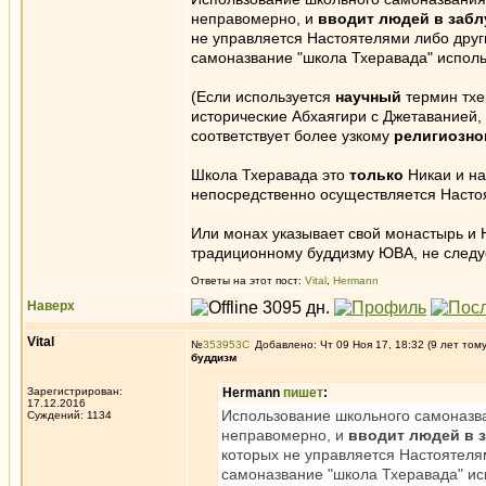
неправомерно, и
вводит людей в заб
не управляется Настоятелями либо дру
самоназвание "школа Тхеравада" исполь
(Если используется
научный
термин тхе
исторические Абхаягири с Джетаванией
соответствует более узкому
религиозно
Школа Тхеравада это
только
Никаи и на
непосредственно осуществляется Насто
Или монах указывает свой монастырь и Н
традиционному буддизму ЮВА, не следу
Ответы на этот пост:
Vital
,
Hermann
Наверх
Vital
№
353953
Добавлено: Чт 09 Ноя 17, 18:32 (9 лет том
буддизм
Зарегистрирован:
Hermann
пишет
:
17.12.2016
Использование школьного самоназва
Суждений: 1134
неправомерно, и
вводит людей в 
которых не управляется Настоятел
самоназвание "школа Тхеравада" ис