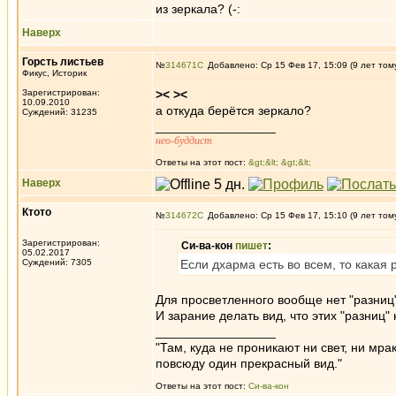
из зеркала? (-:
Наверх
Горсть листьев
№
314671
Добавлено: Ср 15 Фев 17, 15:09 (9 лет том
Фикус, Историк
Зарегистрирован:
>< ><
10.09.2010
а откуда берётся зеркало?
Суждений: 31235
_________________
нео-буддист
Ответы на этот пост:
&gt;&lt; &gt;&lt;
Наверх
Ктото
№
314672
Добавлено: Ср 15 Фев 17, 15:10 (9 лет том
Зарегистрирован:
Си-ва-кон
пишет
:
05.02.2017
Суждений: 7305
Если дхарма есть во всем, то кака
Для просветленного вообще нет "разниц".
И зарание делать вид, что этих "разниц" 
_________________
"Там, куда не проникают ни свет, ни мрак
повсюду один прекрасный вид."
Ответы на этот пост:
Си-ва-кон