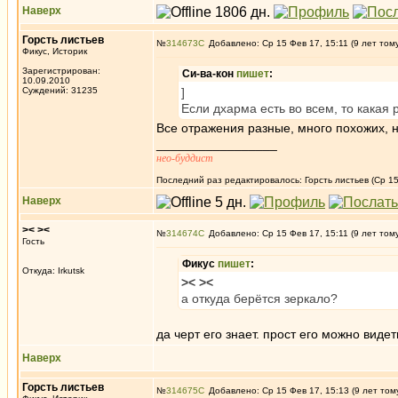
Наверх
Горсть листьев
№
314673
Добавлено: Ср 15 Фев 17, 15:11 (9 лет том
Фикус, Историк
Зарегистрирован:
Си-ва-кон
пишет
:
10.09.2010
Суждений: 31235
]
Если дхарма есть во всем, то кака
Все отражения разные, много похожих, н
_________________
нео-буддист
Последний раз редактировалось: Горсть листьев (Ср 15
Наверх
>< ><
№
314674
Добавлено: Ср 15 Фев 17, 15:11 (9 лет том
Гость
Фикус
пишет
:
Откуда: Irkutsk
>< ><
а откуда берётся зеркало?
да черт его знает. прост его можно видет
Наверх
Горсть листьев
№
314675
Добавлено: Ср 15 Фев 17, 15:13 (9 лет том