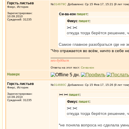
Горсть листьев
№
314679
Добавлено: Ср 15 Фев 17, 15:21 (9 лет том
Фикус, Историк
Зарегистрирован:
Си-ва-кон
пишет
:
10.09.2010
Суждений: 31235
Фикус
пишет
:
>< ><
откуда тогда берётся решение, ч
Самое главное разобраться где не з
"Что отражается во всём, ничто в себе н
_________________
нео-буддист
Ответы на этот пост:
Си-ва-кон
Наверх
Горсть листьев
№
314680
Добавлено: Ср 15 Фев 17, 15:26 (9 лет том
Фикус, Историк
Зарегистрирован:
>< ><
пишет
:
10.09.2010
Суждений: 31235
Фикус
пишет
:
>< ><
откуда тогда берётся решение, ч
*не поняла вопроса но сделала умн