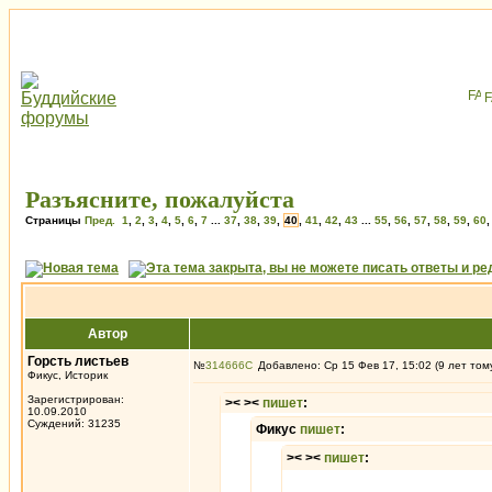
Разъясните, пожалуйста
Страницы
Пред.
1
,
2
,
3
,
4
,
5
,
6
,
7
...
37
,
38
,
39
,
40
,
41
,
42
,
43
...
55
,
56
,
57
,
58
,
59
,
60
Автор
Горсть листьев
№
314666
Добавлено: Ср 15 Фев 17, 15:02 (9 лет том
Фикус, Историк
Зарегистрирован:
>< ><
пишет
:
10.09.2010
Суждений: 31235
Фикус
пишет
:
>< ><
пишет
: