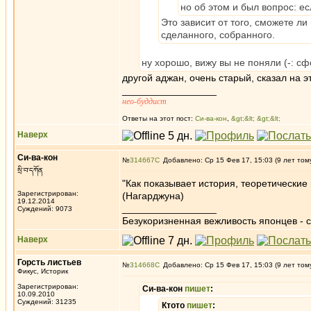
но об этом и был вопрос: е
Это зависит от того, сможете л
сделанного, собранного.
ну хорошо, вижу вы не поняли (-: с
другой аджан, очень старый, сказал на э
_________________
нео-буддист
Ответы на этот пост:
Си-ва-кон
,
&gt;&lt; &gt;&lt;
Наверх
Си-ва-кон
№
314667
Добавлено: Ср 15 Фев 17, 15:03 (9 лет том
སྲི་བ་དཀོན
"Как показывает история, теоретически
Зарегистрирован:
(Нагарджуна)
19.12.2014
_________________
Суждений: 9073
Безукоризненная вежливость японцев - с
Наверх
Горсть листьев
№
314668
Добавлено: Ср 15 Фев 17, 15:03 (9 лет том
Фикус, Историк
Зарегистрирован:
Си-ва-кон
пишет
:
10.09.2010
Суждений: 31235
Ктото
пишет
: