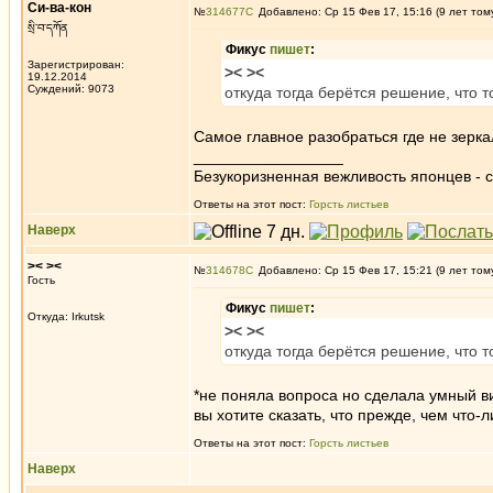
Си-ва-кон
№
314677
Добавлено: Ср 15 Фев 17, 15:16 (9 лет том
སྲི་བ་དཀོན
Фикус
пишет
:
Зарегистрирован:
>< ><
19.12.2014
Суждений: 9073
откуда тогда берётся решение, что т
Самое главное разобраться где не зерка
_________________
Безукоризненная вежливость японцев - с
Ответы на этот пост:
Горсть листьев
Наверх
>< ><
№
314678
Добавлено: Ср 15 Фев 17, 15:21 (9 лет том
Гость
Фикус
пишет
:
Откуда: Irkutsk
>< ><
откуда тогда берётся решение, что т
*не поняла вопроса но сделала умный в
вы хотите сказать, что прежде, чем что-
Ответы на этот пост:
Горсть листьев
Наверх