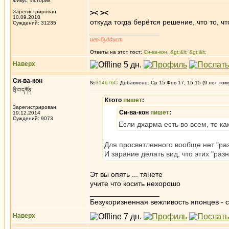
Фикус, Историк
Зарегистрирован:
>< ><
10.09.2010
откуда тогда берётся решение, что то, чт
Суждений: 31235
_________________
нео-буддист
Ответы на этот пост:
Си-ва-кон
,
&gt;&lt; &gt;&lt;
Наверх
Си-ва-кон
№
314676
Добавлено: Ср 15 Фев 17, 15:15 (9 лет том
སྲི་བ་དཀོན
Ктото
пишет
:
Зарегистрирован:
Си-ва-кон
пишет
:
19.12.2014
Суждений: 9073
Если дхарма есть во всем, то к
Для просветленного вообще нет "разн
И зарание делать вид, что этих "разн
Эт вы опять ... тянете
учите что косить нехорошо
_________________
Безукоризненная вежливость японцев - с
Наверх