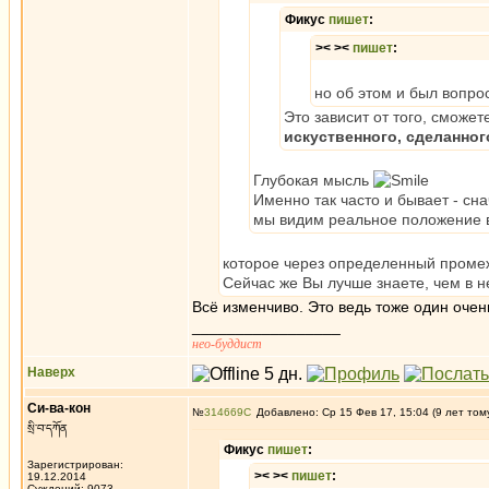
Фикус
пишет
:
>< ><
пишет
:
но об этом и был вопро
Это зависит от того, сможе
искуственного, сделанног
Глубокая мысль
Именно так часто и бывает - сна
мы видим реальное положение 
которое через определенный проме
Сейчас же Вы лучше знаете, чем в
Всё изменчиво. Это ведь тоже один очен
_________________
нео-буддист
Наверх
Си-ва-кон
№
314669
Добавлено: Ср 15 Фев 17, 15:04 (9 лет том
སྲི་བ་དཀོན
Фикус
пишет
:
Зарегистрирован:
>< ><
пишет
:
19.12.2014
Суждений: 9073