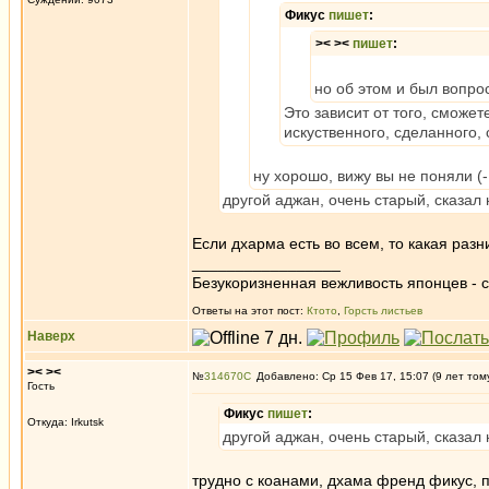
Фикус
пишет
:
>< ><
пишет
:
но об этом и был вопро
Это зависит от того, смож
искуственного, сделанного,
ну хорошо, вижу вы не поняли (
другой аджан, очень старый, сказал 
Если дхарма есть во всем, то какая ра
_________________
Безукоризненная вежливость японцев - с
Ответы на этот пост:
Ктото
,
Горсть листьев
Наверх
>< ><
№
314670
Добавлено: Ср 15 Фев 17, 15:07 (9 лет том
Гость
Фикус
пишет
:
Откуда: Irkutsk
другой аджан, очень старый, сказал 
трудно с коанами, дхама френд фикус, п