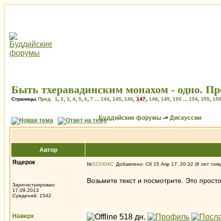
Быть тхеравадинским монахом - одно. Пре
Страницы
Пред.
1
,
2
,
3
,
4
,
5
,
6
,
7
...
144
,
145
,
146
,
147
,
148
,
149
,
150
...
154
,
155
,
15
Буддийские форумы
->
Дискуссии
Автор
Ящерок
№
323304
Добавлено: Сб 15 Апр 17, 20:32 (9 лет том
Возьмите текст и посмотрите. Это просто
Зарегистрирован:
17.09.2013
Суждений: 1542
Наверх