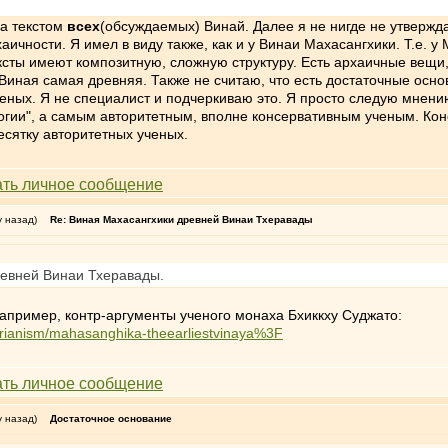
а текстом
всех
(обсуждаемых) Винай. Далее я не нигде не утвержда
ичности. Я имел в виду также, как и у Винаи Махасангхики. Т.е. у
ексты имеют композитную, сложную структуру. Есть архаичные вещи, 
 Виная самая древняя. Также не считаю, что есть достаточные осн
ных. Я не специалист и подчеркиваю это. Я просто следую мнени
гии", а самым авторитетным, вполне консервативным ученым. Конеч
есятку авторитетных ученых.
у назад)
Re: Виная Махасангхики древней Винаи Тхеравады
ревней Винаи Тхеравады.
апример, контр-аргументы ученого монаха Бхиккху Суджато:
tarianism/mahasanghika-theearliestvinaya%3F
у назад)
Достаточное основание