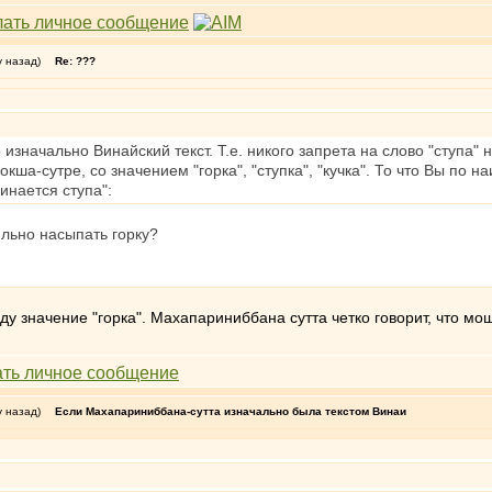
у назад)
Re: ???
изначально Винайский текст. Т.е. никого запрета на слово "ступа" н
ша-сутре, со значением "горка", "ступка", "кучка". То что Вы по 
инается ступа":
ильно насыпать горку?
иду значение "горка". Махапариниббана сутта четко говорит, что мо
у назад)
Если Махапариниббана-сутта изначально была текстом Винаи