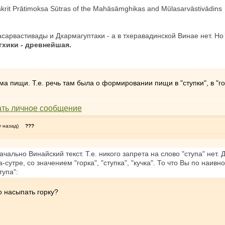
krit Prātimoksa Sūtras of the Mahāsāmghikas and Mūlasarvāstivādins
сарвастивады и Дхармагуптаки - а в тхеравадинской Винае нет. Но 
гхики - древнейшая.
 пищи. Т.е. речь там была о формировании пищи в "ступки", в "гор
у назад)
???
чально Винайский текст. Т.е. никого запрета на слово "ступа" нет. 
утре, со значением "горка", "ступка", "кучка". То что Вы по наив
тупа":
о насыпать горку?