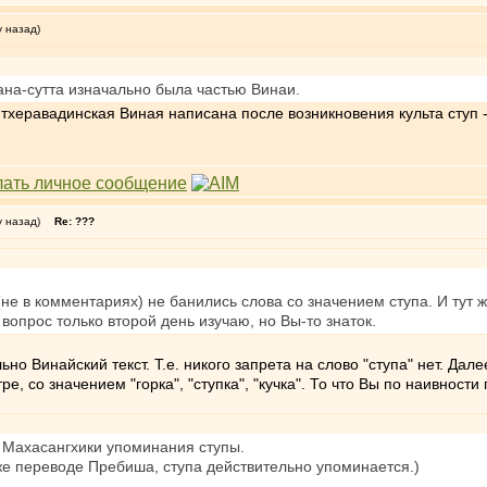
у назад)
на-сутта изначально была частью Винаи.
: тхеравадинская Виная написана после возникновения культа ступ -
у назад)
Re: ???
(не в комментариях) не банились слова со значением ступа. И тут ж
 вопрос только второй день изучаю, но Вы-то знаток.
о Винайский текст. Т.е. никого запрета на слово "ступа" нет. Дале
, со значением "горка", "ступка", "кучка". То что Вы по наивност
 Махасангхики упоминания ступы.
же переводе Пребиша, ступа действительно упоминается.)