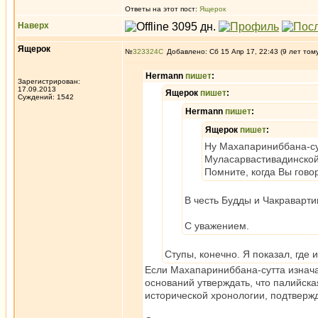
Ответы на этот пост:
Ящерок
Наверх
Ящерок
№
323324
Добавлено: Сб 15 Апр 17, 22:43 (9 лет том
Hermann
пишет
:
Зарегистрирован:
17.09.2013
Ящерок
пишет
:
Суждений: 1542
Hermann
пишет
:
Ящерок
пишет
:
Ну Махапариниббана-сутт
Муласарвастивадинской 
Помните, когда Вы гово
В честь Будды и Чакраварти
С уважением.
Ступы, конечно. Я показал, где 
Если Махапариниббана-сутта изначал
оснований утверждать, что палийска
исторической хронологии, подтверж