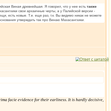
ийская Виная древнейшая. Я говорил, что у нее есть
также
ахасангхики свои архаичные черты, а у Палийской версии -
щи, есть новые. Т.е. еще раз, т.к. Вы видимо никак не можете
 основания утверждать так про Винаю Махасангхики.
ma facie evidence for their earliness. It is hardly decisive,