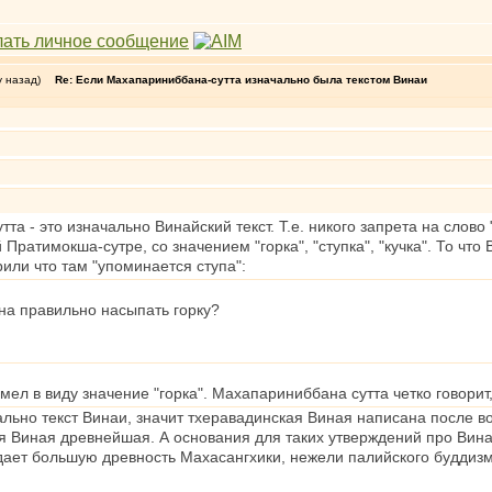
у назад)
Re: Если Махапариниббана-сутта изначально была текстом Винаи
а - это изначально Винайский текст. Т.е. никого запрета на слово "
Пратимокша-сутре, со значением "горка", "ступка", "кучка". То чт
рили что там "упоминается ступа":
на правильно насыпать горку?
имел в виду значение "горка". Махапариниббана сутта четко говори
ьно текст Винаи, значит тхеравадинская Виная написана после воз
я Виная древнейшая. А основания для таких утверждений про Вина
дает большую древность Махасангхики, нежели палийского буддизм