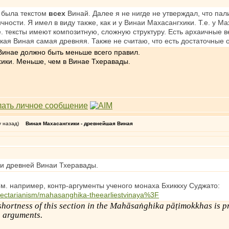
 была текстом
всех
Винай. Далее я не нигде не утверждал, что пал
ности. Я имел в виду также, как и у Винаи Махасангхики. Т.е. у М
е. тексты имеют композитную, сложную структуру. Есть архаичные ве
ская Виная самая древняя. Также не считаю, что есть достаточные
Винае должно быть меньше всего правил.
ики. Меньше, чем в Винае Тхеравады.
у назад)
Виная Махасангхики - древнейшая Виная
ки древней Винаи Тхеравады.
м. например, контр-аргументы ученого монаха Бхиккху Суджато:
ndsectarianism/mahasanghika-theearliestvinaya%3F
shortness of this section in the Mahāsaṅghika pāṭimokkhas is pri
g arguments.