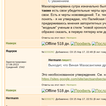
С уважением.
Махапаринирвана сутра изначально был
также
есть свои убедительные черты арха
свои. Есть и черты нововведений. Т.е. т
понять - я не утверждаю, что Палийская
придерживаюсь мнения авторитетных уче
"модным" ученым в стиле "новой хроноло
образно сказать, в первую пятерку или д
Ответы на этот пост:
Hermann
Наверх
Ящерок
№
323326
Добавлено: Сб 15 Апр 17, 22:49 (9 лет том
Hermann
пишет
:
Зарегистрирован:
17.09.2013
Выходит, что Виная Махасангхики д
Суждений: 1542
Это необоснованное утверждение. См. н
https://sites.google.com/site/sectsandsec
Ответы на этот пост:
Hermann
Наверх
Hermann
№
323327
Добавлено: Сб 15 Апр 17, 22:51 (9 лет том