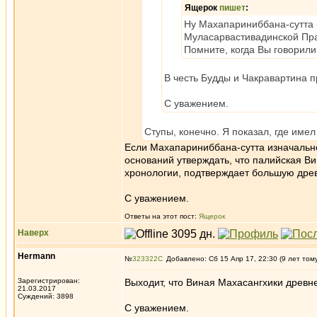
Ящерок
пишет
:
Ну Махапариниббана-сутта - 
Муласарвастивадинской Прат
Помните, когда Вы говорили
В честь Будды и Чакравартина п
С уважением.
Ступы, конечно. Я показал, где имел
Если Махапариниббана-сутта изначально 
оснований утверждать, что палийская В
хронологии, подтверждает большую древ
С уважением.
Ответы на этот пост:
Ящерок
Наверх
Hermann
№
323322
Добавлено: Сб 15 Апр 17, 22:30 (9 лет том
Зарегистрирован:
Выходит, что Виная Махасангхики древн
21.03.2017
Суждений: 3898
С уважением.