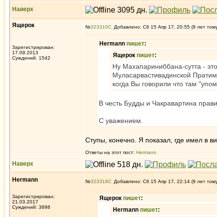
Наверх
Ящерок
№
323310
Добавлено: Сб 15 Апр 17, 20:55 (9 лет том
Hermann
пишет
:
Зарегистрирован:
17.09.2013
Ящерок
пишет
:
Суждений: 1542
Ну Махапариниббана-сутта - это 
Муласарвастивадинской Пратимок
когда Вы говорили что там "упом
В честь Будды и Чакравартина прав
С уважением.
Ступы, конечно. Я показал, где имел в в
Ответы на этот пост:
Hermann
Наверх
Hermann
№
323318
Добавлено: Сб 15 Апр 17, 22:14 (9 лет том
Зарегистрирован:
Ящерок
пишет
:
21.03.2017
Суждений: 3898
Hermann
пишет
: