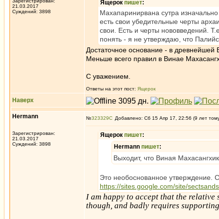
Зарегистрирован:
Ящерок
пишет
:
21.03.2017
Суждений: 3898
Махапаринирвана сутра изначально
есть свои убедительные черты архаич
свои. Есть и черты нововведений. Т.
понять - я не утверждаю, что Палий
Достаточное основание - в древнейшей 
Меньше всего правил в Винае Махасангх
С уважением.
Ответы на этот пост:
Ящерок
Наверх
Hermann
№
323329
Добавлено: Сб 15 Апр 17, 22:56 (9 лет том
Зарегистрирован:
Ящерок
пишет
:
21.03.2017
Суждений: 3898
Hermann
пишет
:
Выходит, что Виная Махасангхи
Это необоснованное утверждение. С
https://sites.google.com/site/sectsa
I am happy to accept that the relative 
though, and badly requires supportin