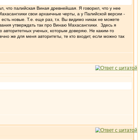
л, что палийская Виная древнейшая. Я говорил, что у нее
 Махасангхики свои архаичные черты, а у Палийской версии -
есть новые. Т.е. еще раз, т.к. Вы видимо никак не можете
ования утверждать так про Винаю Махасангхики. Здесь я
ю авторитетных ученых, которым доверяю. Не каким-то
но же для меня авторитеты, те кто входит, если можно так