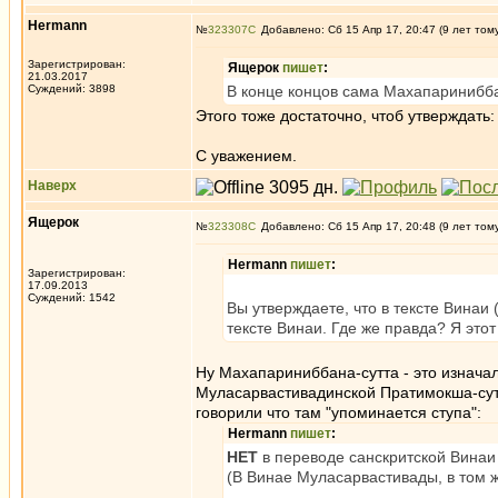
Hermann
№
323307
Добавлено: Сб 15 Апр 17, 20:47 (9 лет том
Зарегистрирован:
Ящерок
пишет
:
21.03.2017
Суждений: 3898
В конце концов сама Махапаринибба
Этого тоже достаточно, чтоб утверждать
С уважением.
Наверх
Ящерок
№
323308
Добавлено: Сб 15 Апр 17, 20:48 (9 лет том
Hermann
пишет
:
Зарегистрирован:
17.09.2013
Суждений: 1542
Вы утверждаете, что в тексте Винаи 
тексте Винаи. Где же правда? Я этот
Ну Махапариниббана-сутта - это изначальн
Муласарвастивадинской Пратимокша-сутре
говорили что там "упоминается ступа":
Hermann
пишет
:
НЕТ
в переводе санскритской Винаи
(В Винае Муласарвастивады, в том 