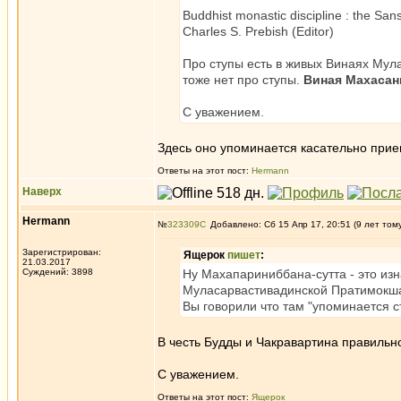
Buddhist monastic discipline : the Sans
Charles S. Prebish (Editor)
Про ступы есть в живых Винаях Мула
тоже нет про ступы.
Виная Махасан
С уважением.
Здесь оно упоминается касательно приема
Ответы на этот пост:
Hermann
Наверх
Hermann
№
323309
Добавлено: Сб 15 Апр 17, 20:51 (9 лет том
Зарегистрирован:
Ящерок
пишет
:
21.03.2017
Суждений: 3898
Ну Махапариниббана-сутта - это изна
Муласарвастивадинской Пратимокша-с
Вы говорили что там "упоминается с
В честь Будды и Чакравартина правильн
С уважением.
Ответы на этот пост:
Ящерок