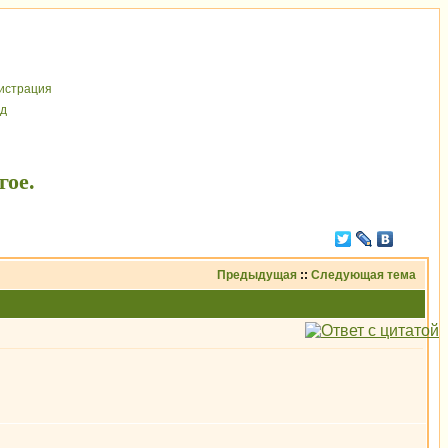
иcтрaция
д
гое.
Предыдущая
::
Следующая тема