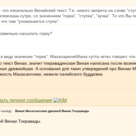
это изначально Винайский текст. Т.е. никого запрета на слово "ступ
имокша-сутре, со значением "горка", "ступка", "кучка". То что Вы
 что там "упоминается ступа":
равильно насыпать горку?
 в виду значение "горка". Махапариниббана сутта четко говорит, ч
текст Винаи, значит тхеравадинская Виная написана после возникн
иная древнейшая. А основания для таких утверждений про Винаю Ма
ность Махасангхики, нежели палийского буддизма.
у назад)
Виная Махасангхики древней Винаи Тхеравады
ей Винаи Тхеравады.