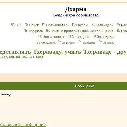
Дхарма
Буддийское сообщество
FAQ
Поиск
Пользователи
Группы
Календарь
Peг
Профиль
Войти и проверить личные сообщения
Вхo
Новые посты
За сегодня
За неделю
В этом разделе:
За сегодня
За неделю
За месяц
дставлять Тхераваду, учить Тхераваде - дру
6
,
157
,
158
,
159
,
160
,
161
След.
Сообщение
у назад)
.