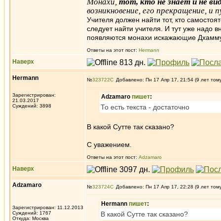
Монахи,
тот, кто не знает и не ви
возникновение, его прекращение, и 
Учителя должен найти тот, кто самостоят
следует найти учителя. И тут уже надо 
появляются монахи искажающие Дхамму
Ответы на этот пост:
Hermann
Наверх
Hermann
№
323722
Добавлено: Пн 17 Апр 17, 21:54 (9 лет том
Зарегистрирован:
Adzamaro
пишет
:
21.03.2017
Суждений: 3898
То есть текста - достаточно
В какой Сутте так сказано?
С уважением.
Ответы на этот пост:
Adzamaro
Наверх
Adzamaro
№
323724
Добавлено: Пн 17 Апр 17, 22:28 (9 лет том
Hermann
пишет
:
Зарегистрирован: 11.12.2013
Суждений: 1767
В какой Сутте так сказано?
Откуда: Москва