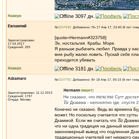
Наверх
Евлампий
№
323763
Добавлено: Пн 17 Апр 17, 23:40 (9 лет том
[quote=Hermann#323758]
Зарегистрирован:
Эх, ностальгия. Крабы. Море.
17.04.2017
Суждений: 265
Я раньше рыбачить любил. Правда у нас 
мне рыбу жалко ловить. Пускай себе плав
приходится убивать
Наверх
Adzamaro
№
323775
Добавлено: Вт 18 Апр 17, 00:15 (9 лет том
Hermann
пишет
:
Зарегистрирован: 11.12.2013
текста
Суждений: 1767
Не сказано, что
Сутт достат
Откуда: Москва
Та
Дхамма - непонятно где, спустя 2
Конечно не сказано. Ведь во времена Бу
может. Но поскольку считается что сутт
Та
Дхаммой. Если же считать что
Дхамма 
что ни одна традиция на данный момент 
закономерный вывод что подлинная Дхам
традиционных учителей нет никакого см