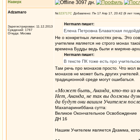
Наверх
Adzamaro
№
323717
Добавлено: Пн 17 Апр 17, 20:42 (9 лет том
Hermann пишет:
Зарегистрирован: 11.12.2013
Суждений: 1767
Елена Петровна Блаватская подойд
Откуда: Москва
Не о конкретных личностях речь. Это сов
учителем является не строго монах тако
времена Будды ведь были и миряне-арх
Hermann пишет:
В тексте ПК тоже есть про учительск
Там речь про монахов просто. Что мол во
монахов не может быть других учителей. 
традиционной среде могут ошибаться.
«Может быть, Ананда, кто-то из ва
Нет, Ананда, не так вы должны дума
да будут они вашим Учителем после
Махапариниббана сутта:
Великое Окончательное Освобождение
ДН 16
Нашим Учителем является Дхамма, кото