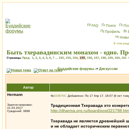
FAQ
Поиск
По
Профиль
Новы
В этом разд
Быть тхеравадинским монахом - одно. Пре
Страницы
Пред.
1
,
2
,
3
,
4
,
5
,
6
,
7
...
152
,
153
,
154
,
155
,
156
,
157
,
158
,
159
,
160
,
161
Буддийские форумы
->
Дискуссии
Автор
Hermann
№
323670
Добавлено: Пн 17 Апр 17, 18:07 (9 лет том
Зарегистрирован:
Традиционная Тхеравада это конкрет
21.03.2017
http://dharma.org.ru/board/post321798.h
Суждений: 3898
Тхеравада не является древнейшей 
и не обладает историческим первенс