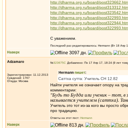
http://dharma.org.ru/board/post323662.h
http://dharma.org.ru/board/post313312.h
http://dharma.org.ru/board/post323542.h
http://dharma.org.ru/board/post322993.h
http://dharma.org.ru/board/post322944.h
http://dharma.org.ru/board/post322993.h
С уважением.
Последний раз редактировалось: Hermann (Вт 18 Апр 17
Наверх
Adzamaro
№
323675
Добавлено: Пн 17 Апр 17, 18:24 (9 лет том
Hermann
пишет
:
Зарегистрирован: 11.12.2013
Суждений: 1767
Саттха сутта: Учитель СН 12.82
Откуда: Москва
Найти учителя не означает опору на тра
комментарии:
"Будь то Будда или ученик – тот, 
называется учителем (саттха). Так
Учитель это тот из-за кого вы просто об
про традицию.
Ответы на этот пост:
Hermann
Наверх