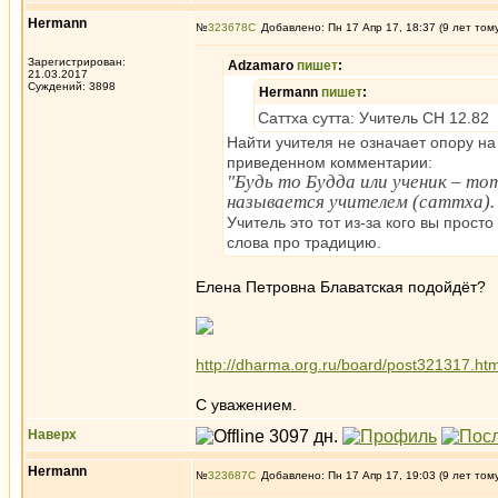
Hermann
№
323678
Добавлено: Пн 17 Апр 17, 18:37 (9 лет том
Зарегистрирован:
Adzamaro
пишет
:
21.03.2017
Суждений: 3898
Hermann
пишет
:
Саттха сутта: Учитель СН 12.82
Найти учителя не означает опору на
приведенном комментарии:
"Будь то Будда или ученик – то
называется учителем (саттха). 
Учитель это тот из-за кого вы прост
слова про традицию.
Елена Петровна Блаватская подойдёт?
http://dharma.org.ru/board/post321317.h
С уважением.
Наверх
Hermann
№
323687
Добавлено: Пн 17 Апр 17, 19:03 (9 лет том