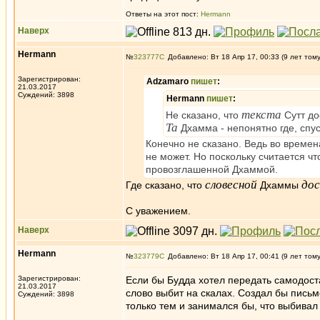
Ответы на этот пост:
Hermann
Наверх
Hermann
№
323777
Добавлено: Вт 18 Апр 17, 00:33 (9 лет том
Зарегистрирован:
Adzamaro
пишет
:
21.03.2017
Суждений: 3898
Hermann
пишет
:
текста
Не сказано, что
Сутт до
Та
Дхамма - непонятно где, спус
Конечно не сказано. Ведь во времен
не может. Но поскольку считается чт
провозглашенной Дхаммой.
словесной
до
Где сказано, что
Дхаммы
С уважением.
Наверх
Hermann
№
323779
Добавлено: Вт 18 Апр 17, 00:41 (9 лет том
Зарегистрирован:
Если бы Будда хотел передать самодоста
21.03.2017
слово выбит на скалах. Создал бы письм
Суждений: 3898
только тем и занимался бы, что выбивал 