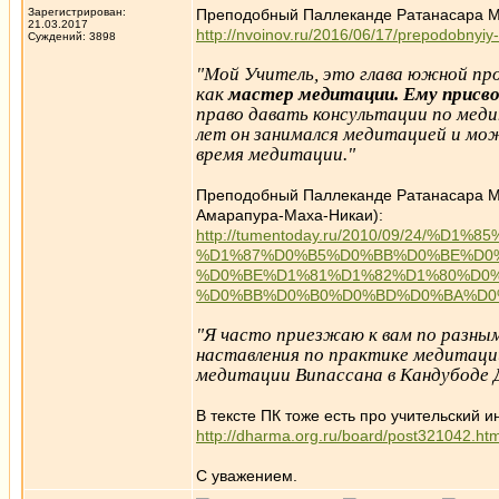
Зарегистрирован:
Преподобный Паллеканде Ратанасара Ма
21.03.2017
http://nvoinov.ru/2016/06/17/prepodobnyi
Суждений: 3898
"Мой Учитель, это глава южной про
как
мастер медитации. Ему присв
право давать консультации по мед
лет он занимался медитацией и мо
время медитации."
Преподобный Паллеканде Ратанасара Ма
Амарапура-Маха-Никаи):
http://tumentoday.ru/2010/09/24/
%D1%87%D0%B5%D0%BB%D0%BE%D0%
%D0%BE%D1%81%D1%82%D1%80%D0%
%D0%BB%D0%B0%D0%BD%D0%BA%D0
"Я часто приезжаю к вам по разным
наставления по практике медитаци
медитации Випассана в Кандубоде Д
В тексте ПК тоже есть про учительский ин
http://dharma.org.ru/board/post321042.h
С уважением.