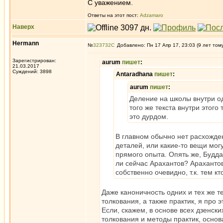
С уважением.
Ответы на этот пост:
Adzamaro
Наверх
Hermann
№
323732
Добавлено: Пн 17 Апр 17, 23:03 (9 лет том
Зарегистрирован:
aurum
пишет
:
21.03.2017
Суждений: 3898
Antaradhana
пишет
:
aurum
пишет
:
Деление на школы внутри од
того же текста внутри этого 
это дурдом.
В главном обычно нет расхожде
деталей, или какие-то вещи мог
прямого опыта. Опять же, Будда
ли сейчас Арахантов? Арахантов
собственно очевидно, т.к. тем к
Даже каноничность одних и тех же т
толкования, а также практик, я про э
Если, скажем, в основе всех дзенски
толкования и методы практик, основ