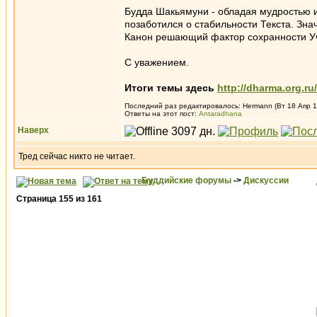
Будда Шакьямуни - обладая мудростью и
позаботился о стабильности Текста. Зна
Канон решающий фактор сохранности У
С уважением.
Итоги темы здесь
http://dharma.org.r
Последний раз редактировалось: Hermann (Вт 18 Апр 17
Ответы на этот пост:
Antaradhana
Наверх
Тред сейчас никто не читает.
Буддийские форумы
->
Дискуссии
Страница
155
из
161