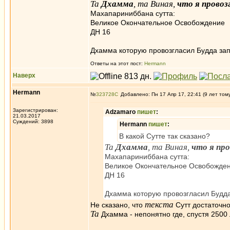
Та
Дхамма
, та Виная,
что я провоз
Махапариниббана сутта:
Великое Окончательное Освобождение
ДН 16
Дхамма которую провозгласил Будда запи
Ответы на этот пост:
Hermann
Наверх
Hermann
№
323728
Добавлено: Пн 17 Апр 17, 22:41 (9 лет том
Зарегистрирован:
Adzamaro
пишет
:
21.03.2017
Суждений: 3898
Hermann
пишет
:
В какой Сутте так сказано?
Та
Дхамма
, та Виная,
что я про
Махапариниббана сутта:
Великое Окончательное Освобожде
ДН 16
Дхамма которую провозгласил Будда 
текста
Не сказано, что
Сутт достаточно
Та
Дхамма - непонятно где, спустя 2500 