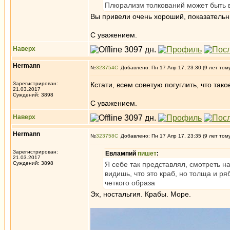
Плюрализм толкований может быть в
Вы привели очень хороший, показательн
С уважением.
Наверх
Hermann
№
323754
Добавлено: Пн 17 Апр 17, 23:30 (9 лет том
Зарегистрирован:
Кстати, всем советую погуглить, что такое
21.03.2017
Суждений: 3898
С уважением.
Наверх
Hermann
№
323758
Добавлено: Пн 17 Апр 17, 23:35 (9 лет том
Зарегистрирован:
Евлампий
пишет
:
21.03.2017
Суждений: 3898
Я себе так представлял, смотреть н
видишь, что это краб, но толща и ря
четкого образа
Эх, ностальгия. Крабы. Море.