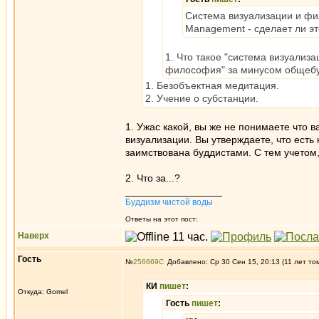
Система визуализации и фи
Management - сделает ли эт
1. Что такое "система визуализ
философия" за минусом общеб
1. Безобъектная медитация.
2. Учение о субстанции.
1. Ужас какой, вы же не понимаете что в
визуализации. Вы утверждаете, что есть
заимствована буддистами. С тем учетом,
2. Что за...?
_________________
Буддизм чистой воды
Ответы на этот пост:
Наверх
Гость
№
256669
Добавлено: Ср 30 Сен 15, 20:13 (11 лет то
КИ
пишет
:
Откуда: Gomel
Гость
пишет
: