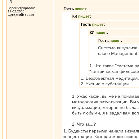
3Д
Зарегистрирован:
Гость
пишет
:
17.02.2005
Суждений: 52225
КИ
пишет
:
Гость
пишет
:
КИ
пишет
:
Гость
пишет
:
Система визуализац
слово Management -
1. Что такое "система 
"тантрическая философ
1. Безобъектная медитация.
2. Учение о субстанции.
1. Ужас какой, вы же не понимае
методология визуализации. Вы у
визуализации, которая не была 
быть любыми, я и задал вам воп
2. Что за...?
1. Буддисты первыми начали визуализ
концентрации. Которая может исполь