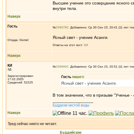
Высшее учение это созерцание ясного св
внутри тела.
Наверх
Гость
№
256678
Добавлено: Ср 30 Сен 15, 20:41 (11 лет то
Ясный свет - учение Асанги.
Откуда: Gomel
Ответы на этот пост:
КИ
Наверх
КИ
№
256680
Добавлено: Ср 30 Сен 15, 20:51 (11 лет то
3Д
Зарегистрирован:
Гость
пишет
:
17.02.2005
Суждений: 52225
Ясный свет - учение Асанги.
В том значении, что в призыве "Ученье - с
_________________
Буддизм чистой воды
Наверх
Тред сейчас никто не читает.
Буддийские