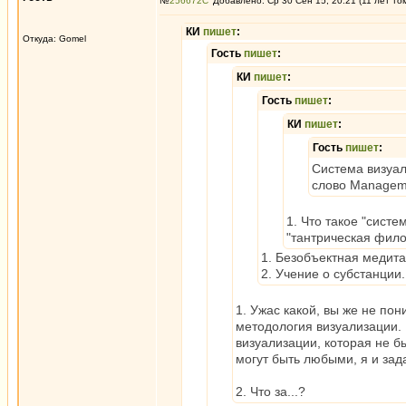
№
256672
Добавлено: Ср 30 Сен 15, 20:21 (11 лет то
КИ
пишет
:
Откуда: Gomel
Гость
пишет
:
КИ
пишет
:
Гость
пишет
:
КИ
пишет
:
Гость
пишет
:
Система визуал
слово Manageme
1. Что такое "сист
"тантрическая фил
1. Безобъектная медита
2. Учение о субстанции.
1. Ужас какой, вы же не пон
методология визуализации. 
визуализации, которая не б
могут быть любыми, я и зад
2. Что за...?