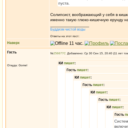
пуста.
Солипсист, воображающий у себя в кишка
именно такую глюко-кишечную ерунду н
_________________
Буддизм чистой воды
Ответы на этот пост:
Наверх
Гость
№
256677
Добавлено: Ср 30 Сен 15, 20:40 (11 лет то
КИ
пишет
:
Откуда: Gomel
Гость
пишет
:
КИ
пишет
:
Гость
пишет
:
КИ
пишет
:
Гость
пишет
:
КИ
пишет
:
Гость
п
Систем
включи