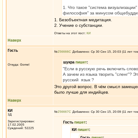
1. Что такое "система визуализации
философия" за минусом общебудди
1. Безобъектная медитация.
2. Учение о субстанции.
Ответы на этот пост:
КИ
Наверх
Гость
№
256666
Добавлено: Ср 30 Сен 15, 20:03 (11 лет то
шукра
пишет
:
Откуда: Gomel
"Если в русскую речь включить слов
А зачем из языка творить "сленг"? 
русский язык ?
Это другой вопрос. В чём смысл замеще
было лучше для индийцев.
Наверх
КИ
№
256667
Добавлено: Ср 30 Сен 15, 20:09 (11 лет то
3Д
Зарегистрирован:
Гость
пишет
:
17.02.2005
Суждений: 52225
КИ
пишет
:
Гость
пишет
: