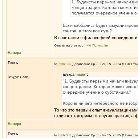
1. Буддисты первыми начали визу
концентрации. Которая может ис
получается очередное учение о 
Если каббалист будет визуализироват
тантра, в этом вся суть?
В сочетании с философией сновидности - 
Ответы на этот пост:
КИ
,
Полосатик
Наверх
Гость
№
256673
Добавлено: Ср 30 Сен 15, 20:24 (11 лет то
шукра
пишет
:
Откуда: Gomel
"1. Буддисты первыми начали визуали
концентрации. Которая может исполь
очередное учение о субстанции."
Короче ничего интересного не изобр
То что это первый опыт визуализации ми
отличает тантризм от других практик, а
Наверх
Гость
№
256674
Добавлено: Ср 30 Сен 15, 20:35 (11 лет то