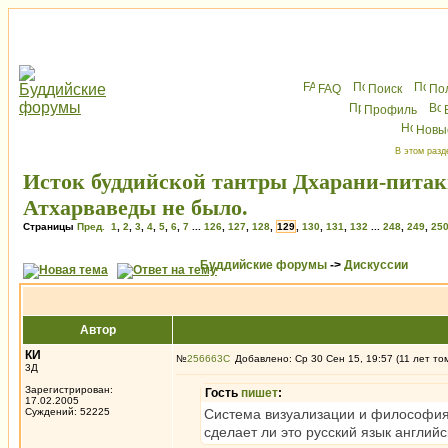
FAQ
Поиск
По
Профиль
Новы
В этом разд
Исток буддийской тантры Дхарани-питак
Атхарваведы не было.
Страницы
Пред.
1
,
2
,
3
,
4
,
5
,
6
,
7
...
126
,
127
,
128
,
129
,
130
,
131
,
132
...
248
,
249
,
25
Буддийские форумы
->
Дискуссии
Автор
КИ
№
256663
Добавлено: Ср 30 Сен 15, 19:57 (11 лет то
3Д
Зарегистрирован:
Гость
пишет
:
17.02.2005
Суждений: 52225
Система визуализации и философия 
сделает ли это русский язык англий