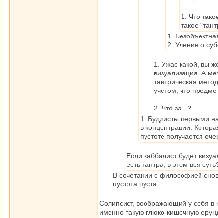
1. Что так
такое "тан
1. Безобъектна
2. Учение о суб
1. Ужас какой, вы ж
визуализация. А ме
тантрическая метод
учетом, что предме
2. Что за...?
1. Буддисты первыми нач
в концентрации. Котора
пустоте получается оче
Если каббалист будет визуал
есть тантра, в этом вся суть
В сочетании с философией снови
пустота пуста.
Солипсист, воображающий у себя в к
именно такую глюко-кишечную ерун