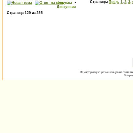
Страницы
Пред.
1
,
2
,
3
,
форумы
->
Дискуссии
Страница
129
из
255
За информацию, размещённую на сайте пол
Мощь пх