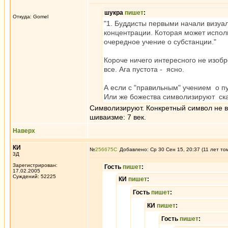
шукра
пишет
:
Откуда: Gomel
"1. Буддисты первыми начали визуали
концентрации. Которая может исполь
очередное учение о субстанции."
Короче ничего интересного не изобр
все. Ага пустота - ясно.
А если с "правильным" учением о пу
Или же божества символизируют скан
Символизируют. Конкретный символ не ва
шиваизме: 7 век.
Наверх
КИ
№
256675
Добавлено: Ср 30 Сен 15, 20:37 (11 лет то
3Д
Зарегистрирован:
Гость
пишет
:
17.02.2005
Суждений: 52225
КИ
пишет
:
Гость
пишет
:
КИ
пишет
:
Гость
пишет
: