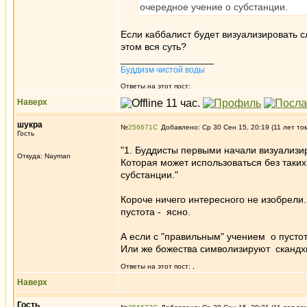
очередное учение о субстанции.
Если каббалист будет визуализировать сло
этом вся суть?
_________________
Буддизм чистой воды
Ответы на этот пост:
Наверх
шукра
№
256671
Добавлено: Ср 30 Сен 15, 20:19 (11 лет то
Гость
"1. Буддисты первыми начали визуализиро
Откуда: Nayman
Которая может использоваться без таких
субстанции."
Короче ничего интересного не изобрели.
пустота - ясно.
А если с "правильным" учением о пустот
Или же божества символизируют скандхи
Ответы на этот пост:
,
Наверх
Гость