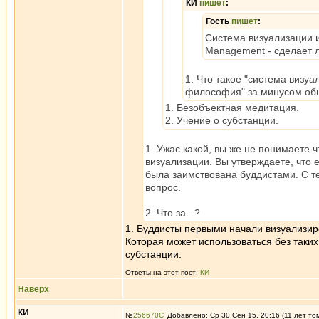
КИ
пишет
:
Гость
пишет
:
Система визуализации и
Management - сделает л
1. Что такое "система визу
философия" за минусом об
1. Безобъектная медитация.
2. Учение о субстанции.
1. Ужас какой, вы же не понимаете ч
визуализации. Вы утверждаете, что 
была заимствована буддистами. С т
вопрос.
2. Что за...?
1. Буддисты первыми начали визуализиров
Которая может использоваться без таких
субстанции.
Ответы на этот пост:
КИ
Наверх
КИ
№
256670
Добавлено: Ср 30 Сен 15, 20:16 (11 лет то