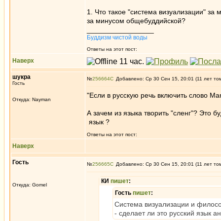
1. Что такое "система визуализации" за
за минусом общебуддийской?
_________________
Буддизм чистой воды
Ответы на этот пост:
Наверх
шукра
№
256664
Добавлено: Ср 30 Сен 15, 20:01 (11 лет то
Гость
"Если в русскую речь включить слово Ma
Откуда: Nayman
А зачем из языка творить "сленг"? Это 
язык ?
Ответы на этот пост:
Наверх
Гость
№
256665
Добавлено: Ср 30 Сен 15, 20:01 (11 лет то
КИ
пишет
:
Откуда: Gomel
Гость
пишет
:
Система визуализации и филосо
- сделает ли это русский язык а