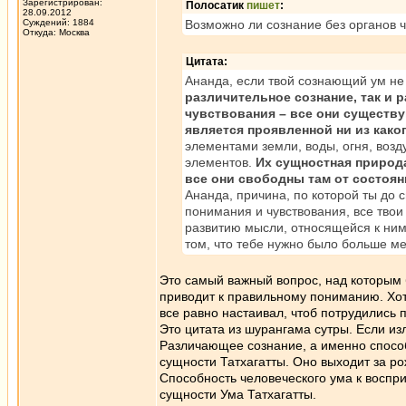
Зарегистрирован:
Полосатик
пишет
:
28.09.2012
Суждений: 1884
Возможно ли сознание без органов ч
Откуда: Москва
Цитата:
Ананда, если твой сознающий ум не 
различительное сознание, так и 
чувствования – все они существ
является проявленной ни из како
элементами земли, воды, огня, возду
элементов.
Их сущностная природа
все они свободны там от состоя
Ананда, причина, по которой ты до с
понимания и чувствования, все тво
развитию мысли, относящейся к ним 
том, что тебе нужно было больше ме
Это самый важный вопрос, над которым б
приводит к правильному пониманию. Хотя
все равно настаивал, чтоб потрудились 
Это цитата из шурангама сутры. Если изло
Различающее сознание, а именно спосо
сущности Татхагатты. Оно выходит за ро
Способность человеческого ума к восп
сущности Ума Татхагатты.