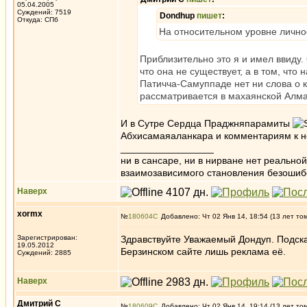
05.04.2005
Суждений: 7519
Dondhup
пишет
:
Откуда: СПб
На относительном уровне личнос
Приблизительно это я и имел ввиду.
что она не существует, а в том, что
Патичча-Самуппаде нет ни слова о к
рассматривается в махаянской Алма
И в Сутре Сердца Праджняпарамиты
Абхисамаяаланкара и комментариям к н
_________________
ни в сансаре, ни в нирване нет реально
взаимозависимого становления безоши
Наверх
xormx
№
180604
Добавлено: Чт 02 Янв 14, 18:54 (13 лет то
Зарегистрирован:
Здравствуйте Уважаемый Дондуп. Подска
19.05.2012
Берзинском сайте лишь реклама её.
Суждений: 2885
Наверх
Дмитрий С
№
180609
Добавлено: Чт 02 Янв 14, 19:14 (13 лет то