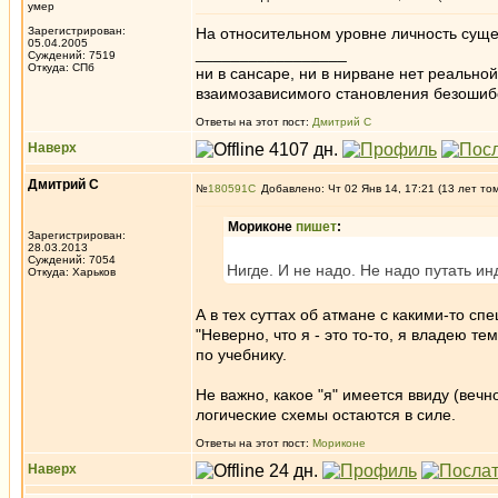
умер
Зарегистрирован:
На относительном уровне личность сущес
05.04.2005
_________________
Суждений: 7519
Откуда: СПб
ни в сансаре, ни в нирване нет реально
взаимозависимого становления безоши
Ответы на этот пост:
Дмитрий С
Наверх
Дмитрий С
№
180591
Добавлено: Чт 02 Янв 14, 17:21 (13 лет то
Мориконе
пишет
:
Зарегистрирован:
28.03.2013
Суждений: 7054
Нигде. И не надо. Не надо путать и
Откуда: Харьков
А в тех суттах об атмане с какими-то сп
"Неверно, что я - это то-то, я владею те
по учебнику.
Не важно, какое "я" имеется ввиду (веч
логические схемы остаются в силе.
Ответы на этот пост:
Мориконе
Наверх