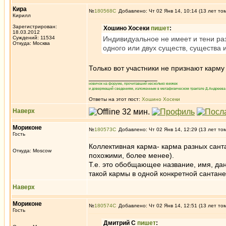
Кира
№
180568
Добавлено: Чт 02 Янв 14, 10:14 (13 лет то
Кирилл
Зарегистрирован:
Хошино Хосеки
пишет
:
18.03.2012
Суждений: 11534
Индивидуальное не имеет и тени раз
Откуда: Москва
одного или двух существ, существа 
Только вот участники не признают карму
_________________
новичок на форуме, прочитавший несколько книжек
и доверяющий сведениям, изложенным в метафизическом трактате Д.Андреева 
Ответы на этот пост:
Хошино Хосеки
Наверх
Мориконе
№
180573
Добавлено: Чт 02 Янв 14, 12:29 (13 лет то
Гость
Коллективная карма- карма разных сант
Откуда: Moscow
похожими, более менее).
Т.е. это обобщающее название, имя, да
такой кармы в одной конкретной сантане
Наверх
Мориконе
№
180574
Добавлено: Чт 02 Янв 14, 12:51 (13 лет то
Гость
Дмитрий С
пишет
: