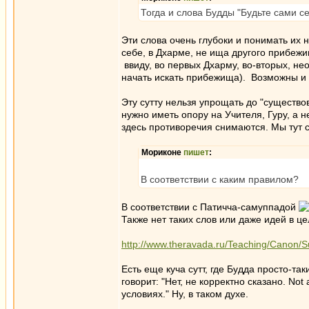
Тогда и слова Будды "Будьте сами с
Эти слова очень глубоки и понимать их 
себе, в Дхарме, не ища другого прибежищ
ввиду, во первых Дхарму, во-вторых, нео
начать искать прибежища). Возможны и 
Эту сутту нельзя упрощать до "существов
нужно иметь опору на Учителя, Гуру, а 
здесь противоречия снимаются. Мы тут с
Мориконе
пишет
:
В соответствии с каким правилом?
В соответствии с Патичча-самуппадой
Также нет таких слов или даже идей в це
http://www.theravada.ru/Teaching/Canon/Su
Есть еще куча сутт, где Будда просто-та
говорит: "Нет, не корректно сказано. Not
условиях." Ну, в таком духе.