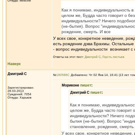
Откуда: Moscow
Как я понимаю, индивидуальность в 
целом же, Будда часто говорит о без
индивидуальности? Ничего подобног
(не-бытия). Вопрос "индивидуальнос
рождение, смерть. И все
У всех свое, конкретное неведение, рож
есть рождение дэва Брахмы. Остальные 
- вопрос индивидуальности возникает с 
Ответы на этот пост:
Дмитрий С
,
Горсть листьев
Наверх
Дмитрий С
№
180588
Добавлено: Чт 02 Янв 14, 16:41 (13 лет то
Мориконе
пишет
:
Зарегистрирован:
28.03.2013
Дмитрий С
пишет
:
Суждений: 7054
Откуда: Харьков
Как я понимаю, индивидуальност
целом же, Будда часто говорит о
индивидуальности? Ничего подо
бытия (не-бытия). Вопрос "инди
становление, рождение, смерть.
У всех свое, конкретное неведение,