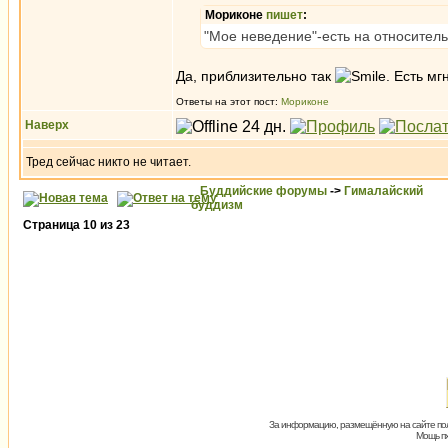
Мориконе
пишет
:
"Мое неведение"-есть на относител
Да, приблизительно так
. Есть м
Ответы на этот пост:
Мориконе
Наверх
Тред сейчас никто не читает.
Буддийские форумы
->
Гималайский
буддизм
Страница
10
из
23
За информацию, размещённую на сайте пол
Мощь пх