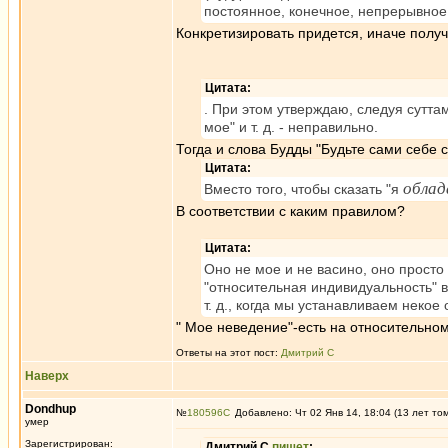
постоянное, конечное, непрерывное, 
Конкретизировать придется, иначе получ
Цитата:
. При этом утверждаю, следуя суттам, 
мое" и т. д. - неправильно.
Тогда и слова Будды "Будьте сами себе 
Цитата:
облад
Вместо того, чтобы сказать "я
В соответствии с каким правилом?
Цитата:
Оно не мое и не васино, оно просто
"относительная индивидуальность" в
т. д., когда мы устанавливаем некое 
" Мое неведение"-есть на относительно
Ответы на этот пост:
Дмитрий С
Наверх
Dondhup
№
180596
Добавлено: Чт 02 Янв 14, 18:04 (13 лет то
умер
Зарегистрирован:
Дмитрий С
пишет
: