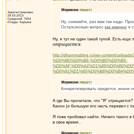
Мориконе
пишет
:
Зарегистрирован:
28.03.2013
Суждений: 7054
Ну, снимайте, раз вам так надо. Пр
Откуда: Харьков
Осталсяолько вопрос
как именно
я с
Ну, я тут не один такой тупой. Есть еще
отрицается
:
http://dhammablog.ru/wp-content/up
%D0%BD%D0%B8-%D0%BD%D0%B5-
%D0%AF.%D0%A2%D1%85%D0%B0%D0
%D0%91%D1%85%D0%B8%D0%BA%D0%
Мориконе
пишет
:
Конкретизировать придется, иначе п
А где Вы прочитали, что "Я" отрицается?
Канон (и большую его часть перевел с па
Я тоже пробовал найти. Ничего такого в
в свое время...
Мориконе
пишет
: