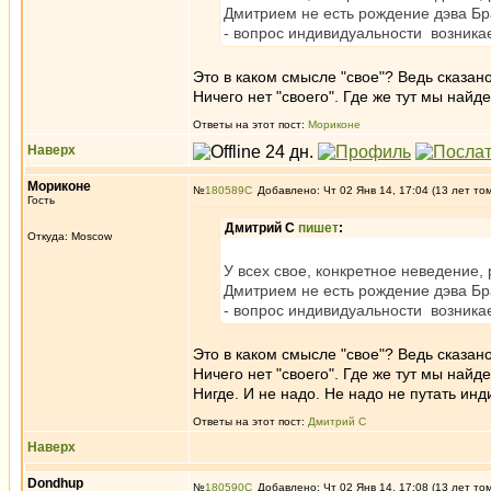
Дмитрием не есть рождение дэва Бр
- вопрос индивидуальности возникае
Это в каком смысле "свое"? Ведь сказано в
Ничего нет "своего". Где же тут мы най
Ответы на этот пост:
Мориконе
Наверх
Мориконе
№
180589
Добавлено: Чт 02 Янв 14, 17:04 (13 лет то
Гость
Дмитрий С
пишет
:
Откуда: Moscow
У всех свое, конкретное неведение,
Дмитрием не есть рождение дэва Бр
- вопрос индивидуальности возникае
Это в каком смысле "свое"? Ведь сказано в
Ничего нет "своего". Где же тут мы най
Нигде. И не надо. Не надо не путать ин
Ответы на этот пост:
Дмитрий С
Наверх
Dondhup
№
180590
Добавлено: Чт 02 Янв 14, 17:08 (13 лет то