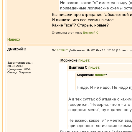
Не важно, какое "я" имеется ввиду (
приведенные логические схемы оста
Вы писали про отрицание "абсолютной и
И пишите, что все схемы в силе.
Какие "все"? Старые, новые?
Ответы на этот пост:
Дмитрий С
Наверх
Дмитрий С
№
180594
Добавлено: Чт 02 Янв 14, 17:46 (13 лет то
Мориконе
пишет
:
Зарегистрирован:
28.03.2013
Дмитрий С
пишет
:
Суждений: 7054
Откуда: Харьков
Мориконе
пишет
:
Нигде. И не надо. Не надо 
А в тех суттах об атмане с каки
говорится: "Неверно, что я - это
содержит меня", ну и далее по у
Не важно, какое "я" имеется вви
приведенные логические схемы 