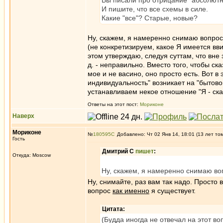
Вы писали про отрицание "абсолютн
И пишите, что все схемы в силе.
Какие "все"? Старые, новые?
Ну, скажем, я намеренно снимаю вопрос,
(не конкретизируем, какое Я имеется вви
этом утверждаю, следуя суттам, что вне за
д. - неправильно. Вместо того, чтобы ска
мое и не васино, оно просто есть. Вот 
индивидуальность" возникает на "бытовом
устанавливаем некое отношение "Я - ска
Ответы на этот пост:
Мориконе
Наверх
Мориконе
№
180595
Добавлено: Чт 02 Янв 14, 18:01 (13 лет то
Гость
Дмитрий С
пишет
:
Откуда: Moscow
Ну, скажем, я намеренно снимаю воп
Ну, снимайте, раз вам так надо. Просто
вопрос
как именно
я существует.
Цитата:
(Будда иногда не отвечал на этот во