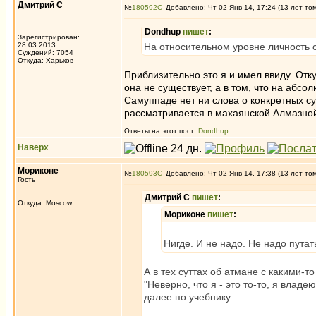
Дмитрий С
№
180592
Добавлено: Чт 02 Янв 14, 17:24 (13 лет то
Dondhup
пишет
:
Зарегистрирован:
28.03.2013
На относительном уровне личность с
Суждений: 7054
Откуда: Харьков
Приблизительно это я и имел ввиду. Отк
она не существует, а в том, что на абс
Самуппаде нет ни слова о конкретных су
рассматривается в махаянской Алмазной
Ответы на этот пост:
Dondhup
Наверх
Мориконе
№
180593
Добавлено: Чт 02 Янв 14, 17:38 (13 лет то
Гость
Дмитрий С
пишет
:
Откуда: Moscow
Мориконе
пишет
:
Нигде. И не надо. Не надо пута
А в тех суттах об атмане с какими-т
"Неверно, что я - это то-то, я владе
далее по учебнику.