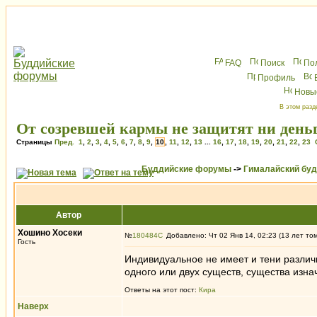
FAQ
Поиск
По
Профиль
Новы
В этом разд
От созревшей кармы не защитят ни деньг
Страницы
Пред.
1
,
2
,
3
,
4
,
5
,
6
,
7
,
8
,
9
,
10
,
11
,
12
,
13
...
16
,
17
,
18
,
19
,
20
,
21
,
22
,
23
Буддийские форумы
->
Гималайский бу
Автор
Хошино Хосеки
№
180484
Добавлено: Чт 02 Янв 14, 02:23 (13 лет то
Гость
Индивидуальное не имеет и тени различи
одного или двух существ, существа изн
Ответы на этот пост:
Кира
Наверх