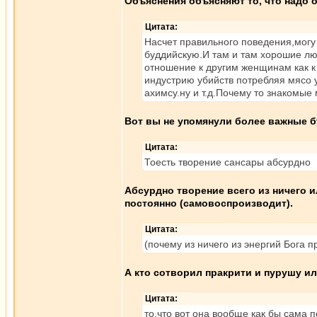
Объяснения объясняют то, что надо 
Цитата:
Насчет правильного поведения,могу 
буддийскую.И там и там хорошие лю
отношение к другим женщинам как к
индустрию убийств потребляя мясо 
ахимсу.ну и т.д.Почему то знакомые
Вот вы не упомянули более важные б
Цитата:
Тоесть творение сансары абсурдно
Абсурдно творение всего из ничего и
постоянно (самовоспроизводит).
Цитата:
(почему из ничего из энергий Бога п
А кто сотворил пракрити и пурушу ил
Цитата:
то,что вот она вообще как бы сама п