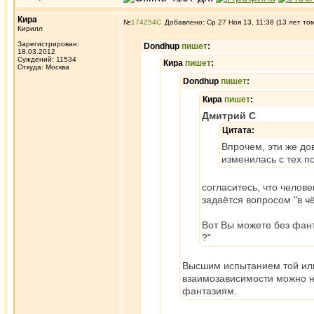
Кира
№
174254
Добавлено: Ср 27 Ноя 13, 11:38 (13 лет то
Кирилл
Зарегистрирован:
Dondhup
пишет
:
18.03.2012
Суждений: 11534
Кира
пишет
:
Откуда: Москва
Dondhup
пишет
:
Кира
пишет
:
Дмитрий С
Цитата:
Впрочем, эти же до
изменилась с тех п
согласитесь, что челове
задаётся вопросом "в чё
Вот Вы можете без фант
?"
Высшим испытанием той или
взаимозависимости можно на
фантазиям.