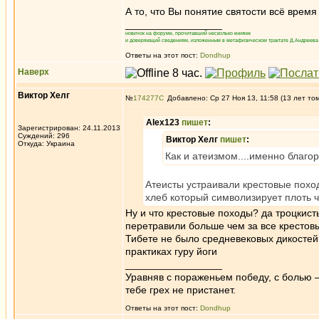
А то, что Вы понятие святости всё время
_________________
новичок на форуме, прочитавший несколько книжек
и доверяющий сведениям, изложенным в метафизическом трактате Д.Андреева 
Ответы на этот пост:
Dondhup
Наверх
Виктор Хелг
№
174277
Добавлено: Ср 27 Ноя 13, 11:58 (13 лет то
Alex123
пишет
:
Зарегистрирован: 24.11.2013
Суждений: 296
Виктор Хелг
пишет
:
Откуда: Украина
Как и атеизмом....именно благ
Атеисты устраивали крестовые похо
хлеб который символизирует плоть ч
Ну и что крестовые походы? да троцкис
перетравили больше чем за все крестовы
Тибете не было средневековых дикостей
практиках гуру йоги
_________________
Уравняв с пораженьем победу, с болью —
тебе грех не пристанет.
Ответы на этот пост:
Dondhup