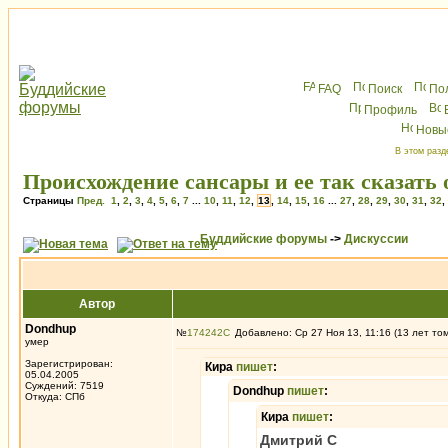
FAQ
Поиск
По
Профиль
Новы
В этом разд
Происхождение сансары и ее так сказать 
Страницы
Пред.
1
,
2
,
3
,
4
,
5
,
6
,
7
...
10
,
11
,
12
,
13
,
14
,
15
,
16
...
27
,
28
,
29
,
30
,
31
,
32
,
Буддийские форумы
->
Дискуссии
Автор
Dondhup
№
174242
Добавлено: Ср 27 Ноя 13, 11:16 (13 лет то
умер
Зарегистрирован:
Кира
пишет
:
05.04.2005
Суждений: 7519
Dondhup
пишет
:
Откуда: СПб
Кира
пишет
:
Дмитрий С