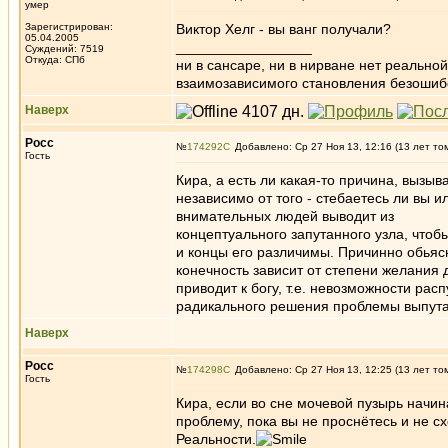
умер
Зарегистрирован:
Виктор Хелг - вы ванг получали?
05.04.2005
_________________
Суждений: 7519
Откуда: СПб
ни в сансаре, ни в нирване нет реально
взаимозависимого становления безоши
Наверх
Росс
№
174292
Добавлено: Ср 27 Ноя 13, 12:16 (13 лет то
Гость
Кира, а есть ли какая-то причина, вызы
независимо от того - стебаетесь ли вы и
внимательных людей выводит из
концептуального запутанного узла, чтобы
и концы его различимы. Причинно обьясн
конечность зависит от степени желания 
приводит к богу, т.е. невозможности рас
радикального решения проблемы выпута
Наверх
Росс
№
174298
Добавлено: Ср 27 Ноя 13, 12:25 (13 лет то
Гость
Кира, если во сне мочевой пузырь начина
проблему, пока вы не проснётесь и не сх
Реальности.