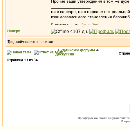
Прочие ваши утверждения в том же духе
_________________
ни в сансаре, ни в нирване нет реально
взаимозависимого становления безоши
Ответы на этот пост:
Виктор Хелг
Наверх
Тред сейчас никто не читает.
Буддийские форумы
->
Стра
Дискуссии
Страница
13
из
34
За информацию, размещённую на сайте пол
Мощь пх