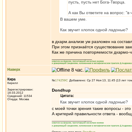
пусть, пусть нет Бога-Творца.
А как Вы ответите на вопрос: "
В вашем уме.
Как звучит хлопок одной ладонью?
в дхарм.анализе ум разложен на соста
При этом признаётся существование зако
Как же причина повторяемости дхармо-ч
_________________
новичок на форуме, прочитавший несколько книжек
и доверяющий сведениям, изложенным в метафизическом трактате Д.Андреева 
Наверх
Кира
№
174259
Добавлено: Ср 27 Ноя 13, 11:45 (13 лет то
Кирилл
Зарегистрирован:
Dondhup
18.03.2012
Цитата:
Суждений: 11534
Откуда: Москва
Как звучит хлопок одной ладонью?
с моей точки зрения такие вопросы - эт
А критерий правильности ответа - вообщ
_________________
новичок на форуме, прочитавший несколько книжек
и доверяющий сведениям, изложенным в метафизическом трактате Д.Андреева 
Ответы на этот пост:
Dondhup