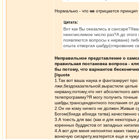
Нормально - что
не
отрицается принцип 
Цитата:
Вот как Вы оказались в сансаре?Хв
неисчислимое число раз?А до этого 
появляются вопросы к нирване) либо
опыта отвергая шабду(откровение с
Неправильное представление о самса
правильная постановка вопроса - клю
бы потому, что вариантов бесконечн
[/quote
1.Так вот ваша наука и фантазирует пр
лжи,бездоказательной,вырастили целые
нирвану,потому,что нет абсолютного ав
телепрограмму?Я могу получить точные 
шабды,трансцендентного послания от д
2.Он ни кому ничего не должен.Живые с
Богом(бхеда абхеда татва).качественно 
3.А тоесть для вас (как и для некоторых
коренных буддистов от западных нигилис
4.А вот для меня непонятно каких таких 
вонючую сигарету,матерится еще и чужую