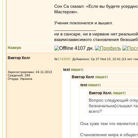
Сон Са сказал: «Если вы будете усердно
Мастером».
Ученик поклонился и вышел.
_________________
ни в сансаре, ни в нирване нет реально
взаимозависимого становления безоши
Наверх
Виктор Хелг
№
174305
Добавлено: Ср 27 Ноя 13, 12:41 (13 лет то
test
пишет
:
Зарегистрирован: 24.11.2013
Суждений: 296
Виктор Хелг
пишет
:
Откуда: Украина
test
пишет
:
Виктор Хелг.
пишет
:
Вопрос следующий отку
безначальна(слышал так
всего?
Она хуже тем что является
Становление мира и обществ