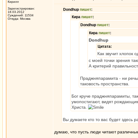
Кирилл
Зарегистрирован:
Dondhup
пишет
:
18.03.2012
Суждений: 11534
Кира
пишет
:
Откуда: Москва
Dondhup
пишет
:
Кира
пишет
:
Dondhup
Цитата:
Как звучит хлопок 
с моей точки зрения та
А критерий правильност
Праджняпарамита - ни реч
таковость пространства.
Бог круче праджняпарамиты, так 
умопостигают, видят рождающимс
Христа.
Вы думаете кто то вас будет здесь 
думаю, что пусть люди читают различны