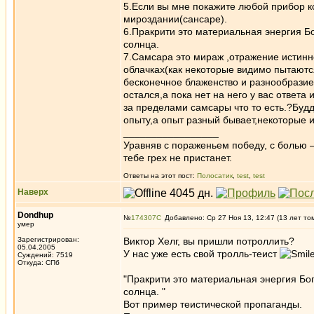
5.Если вы мне покажите любой прибор к
мироздании(сансаре).
6.Пракрити это материальная энергия Бо
солнца.
7.Самсара это мираж ,отражение истинно
облачках(как некоторые видимо пытаютс
бесконечное блаженство и разнообразие
остался,а пока нет на него у вас ответ
за пределами самсары что то есть.?Будд
опыту,а опыт разный бывает,некоторые 
_________________
Уравняв с пораженьем победу, с болью —
тебе грех не пристанет.
Ответы на этот пост:
Полосатик
,
test
,
test
Наверх
Dondhup
№
174307
Добавлено: Ср 27 Ноя 13, 12:47 (13 лет то
умер
Зарегистрирован:
Виктор Хелг, вы пришли потроллить?
05.04.2005
У нас уже еcть свой тролль-теист
Суждений: 7519
Откуда: СПб
"Пракрити это материальная энергия Бог
солнца. "
Вот пример теистической пропаганды.