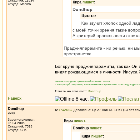
Суждений: 11534
Кира
пишет
:
Откуда: Москва
Dondhup
Цитата:
Как звучит хлопок одной ла
с моей точки зрения такие вопр
А критерий правильности ответа
Праджняпарамита - ни речью, ни м
пространства.
Бог круче праджняпарамиты, так как Он е
видят рождающимся в личности Иисуса Х
_________________
новичок на форуме, прочитавший несколько книжек
и доверяющий сведениям, изложенным в метафизическом трактате Д.Андреева 
Ответы на этот пост:
Dondhup
Наверх
Dondhup
№
174268
Добавлено: Ср 27 Ноя 13, 11:51 (13 лет то
умер
Зарегистрирован:
Кира
пишет
:
05.04.2005
Суждений: 7519
Dondhup
пишет
:
Откуда: СПб
Кира
пишет
: