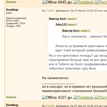
Наверх
Dondhup
№
174280
Добавлено: Ср 27 Ноя 13, 12:01 (13 лет то
умер
Зарегистрирован:
Виктор Хелг
пишет
:
05.04.2005
Суждений: 7519
Alex123
пишет
:
Откуда: СПб
Виктор Хелг
пишет
:
Как и атеизмом....именно 
Атеисты устраивали крестовые 
едят хлеб который символизируе
Ну и что крестовые походы? да троц
перетравили больше чем за все крес
или в Тибете не было средневековы
тибетских практиках гуру йоги
Не применяется.
_________________
ни в сансаре, ни в нирване нет реально
взаимозависимого становления безоши
Наверх
Dondhup
№
174282
Добавлено: Ср 27 Ноя 13, 12:01 (13 лет то