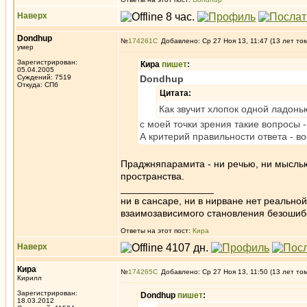
Наверх
Dondhup
№
174261
Добавлено: Ср 27 Ноя 13, 11:47 (13 лет то
умер
Зарегистрирован:
Кира
пишет
:
05.04.2005
Суждений: 7519
Dondhup
Откуда: СПб
Цитата:
Как звучит хлопок одной ладонь
с моей точки зрения такие вопросы 
А критерий правильности ответа - в
Праджняпарамита - ни речью, ни мысль
пространства.
_________________
ни в сансаре, ни в нирване нет реально
взаимозависимого становления безоши
Ответы на этот пост:
Кира
Наверх
Кира
№
174265
Добавлено: Ср 27 Ноя 13, 11:50 (13 лет то
Кирилл
Зарегистрирован:
Dondhup
пишет
:
18.03.2012