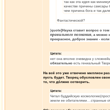
так как эта идея как миним
качестве причины самсары б
чем причина бога и так дале
Фантастической?
[
quote]Наука ставит вопрос о то
правильного познания
, а можно
прекрасное, доброе знание - есл
Цитата:
нет она вполне очевидна у сложней
обязательно
есть гениальный Творе
На всё это уже отвечено миллион раз.
пусть будет. Творец обусловлен сво
то, что дóлжно сотворить.
Цитата:
Читал буддийскую космологию(прост
земли ее обитателями....странные о