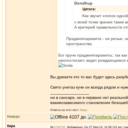
Dondhup
Цитата:
Как звучит хлопок одно
с моей точки зрения такие 
А критерий правильности от
Праджняпарамита - ни речью, 
пространства.
Бог круче праджняпарамиты, так как 
умопостигают, видят рождающимся в 
Вы думаете кто то вас будет здесь разу
Свято унитаз куче он всегда рядом и ну
_________________
ни в сансаре, ни в нирване нет реально
взаимозависимого становления безоши
Ответы на этот пост:
Кира
Наверх
Кира
№
174272
Добавлено: Ср 27 Ноя 13, 11:56 (13 лет то