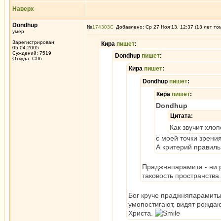
Наверх
Dondhup
№
174303
Добавлено: Ср 27 Ноя 13, 12:37 (13 лет то
умер
Зарегистрирован:
Кира
пишет
:
05.04.2005
Суждений: 7519
Dondhup
пишет
:
Откуда: СПб
Кира
пишет
:
Dondhup
пишет
:
Кира
пишет
:
Dondhup
Цитата:
Как звучит хло
с моей точки зрени
А критерий правиль
Праджняпарамита - ни
таковость пространства.
Бог круче праджняпарамиты, 
умопостигают, видят рождаю
Христа.