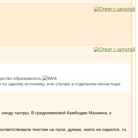
щество образовалось
я по одному источнику, или случаю в отдельном монастыре
 хинду тантры. В средневековой Камбодже Махаяна, к
тветствовали текстам на пали, думаю, никто не парился, т.к.