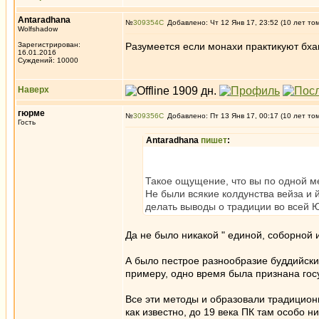
Antaradhana
№
309354
Добавлено: Чт 12 Янв 17, 23:52 (10 лет то
Wolfshadow
Зарегистрирован:
Разумеется если монахи практикуют бхав
16.01.2016
Суждений: 10000
Наверх
гюрме
№
309356
Добавлено: Пт 13 Янв 17, 00:17 (10 лет то
Гость
Antaradhana
пишет
:
Такое ощущение, что вы по одной м
Не были всякие колдунства вейза и 
делать выводы о традиции во всей 
Да не было никакой " единой, соборной
А было пестрое разнообразие буддийски
примеру, одно время была признана гос
Все эти методы и образовали традиционн
как известно, до 19 века ПК там особо ни