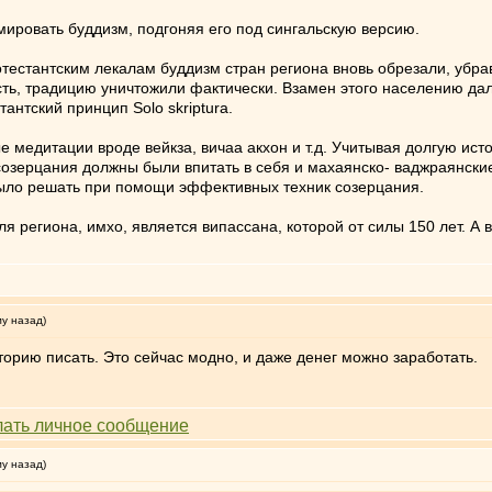
мировать буддизм, подгоняя его под сингальскую версию.
тестантским лекалам буддизм стран региона вновь обрезали, убра
сть, традицию уничтожили фактически. Взамен этого населению д
тантский принцип Solo skriptura.
 медитации вроде вейкза, вичаа акхон и т.д. Учитывая долгую ист
 созерцания должны были впитать в себя и махаянско- ваджраянски
было решать при помощи эффективных техник созерцания.
 региона, имхо, является випассана, которой от силы 150 лет. А в
му назад)
орию писать. Это сейчас модно, и даже денег можно заработать.
му назад)