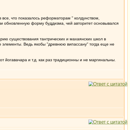
в все, что показалось реформаторам " колдунством,
али обновленную форму буддизма, чей авторитет основывался
орию существования тантрических и махаянских школ в
е элементы. Ведь якобы "древнюю випассану" тогда еще не
от йогавачара и т.д. как раз традиционны и не маргинальны.