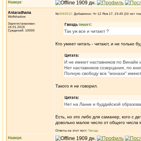
Наверх
Antaradhana
№
309351
Добавлено: Чт 12 Янв 17, 23:45 (10 лет то
Wolfshadow
Зарегистрирован:
Гвоздь
пишет
:
16.01.2016
Суждений: 10000
Так уж все и читают ?
Кто умеет читать - читают, и не только 
Цитата:
И не имеют наставников по Винайи 
Нет наставников созерцания, по кни
Полную свободу все "монахи" имеют,
Такого я не говорил.
Цитата:
Нет на Ланке и буддийской образов
Есть, но это либо для саманер, кого с д
довольно малое число от общего числа 
Ответы на этот пост:
Гвоздь
Наверх