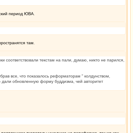
нский период ЮВА.
пространятся там.
и соответствовали текстам на пали, думаю, никто не парился,
убрав все, что показалось реформаторам " колдунством,
ю дали обновленную форму буддизма, чей авторитет