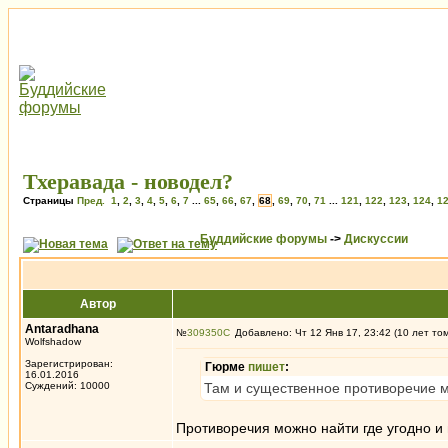
Тхеравада - новодел?
Страницы
Пред.
1
,
2
,
3
,
4
,
5
,
6
,
7
...
65
,
66
,
67
,
68
,
69
,
70
,
71
...
121
,
122
,
123
,
124
,
1
Буддийские форумы
->
Дискуссии
Автор
Antaradhana
№
309350
Добавлено: Чт 12 Янв 17, 23:42 (10 лет то
Wolfshadow
Зарегистрирован:
Гюрме
пишет
:
16.01.2016
Суждений: 10000
Там и существенное противоречие м
Противоречия можно найти где угодно и 