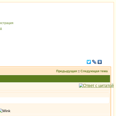
иcтрaция
д
Предыдущая
::
Следующая тема