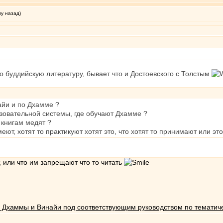
му назад)
ько буддийскую литературу, бывает что и Достоевского с Толстым
айи и по Дхамме ?
азовательной системы, где обучают Дхамме ?
 книгам медят ?
еют, хотят то практикуют хотят это, что хотят то принимают или э
т, или что им запрещают что то читать
 Дхаммы и Винайи под соответствующим руководством по тематиче