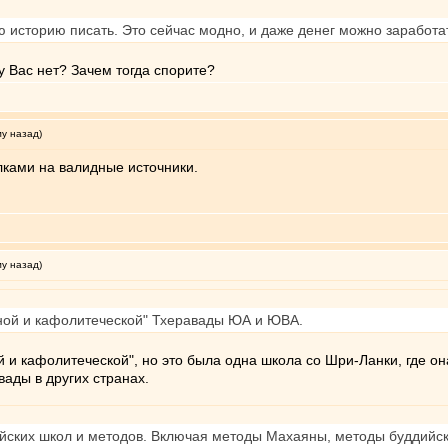
 историю писать. Это сейчас модно, и даже денег можно заработа
у Вас нет? Зачем тогда спорите?
му назад)
лками на валидные источники.
му назад)
рной и кафолитеческой" Тхеравады ЮА и ЮВА.
й и кафолитеческой", но это была одна школа со Шри-Ланки, где о
ады в других странах.
йских школ и методов. Включая методы Махаяны, методы буддийск