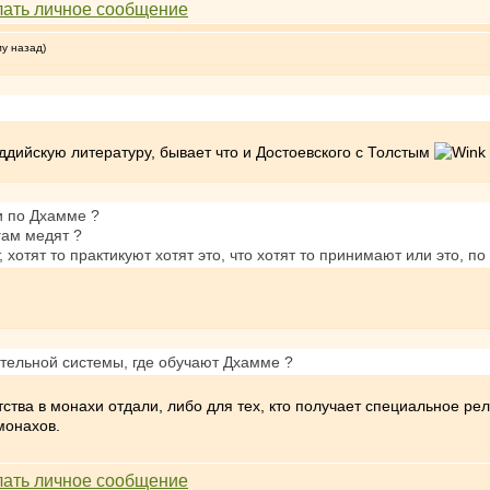
му назад)
буддийскую литературу, бывает что и Достоевского с Толстым
и по Дхамме ?
гам медят ?
 хотят то практикуют хотят это, что хотят то принимают или это, 
ательной системы, где обучают Дхамме ?
етства в монахи отдали, либо для тех, кто получает специальное р
монахов.