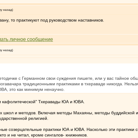
му назад)
ану, то практикуют под руководством наставников.
му назад)
етодичке с Германном свои суждения пишете, или у вас тайное об
йогавачара традиционными практиками в тхераваде никогда. Нельз
ЮВА, это как минимум ненаучно.
 и кафолитеческой" Тхеравады ЮА и ЮВА.
х школ и методов. Включая методы Махаяны, методы буддийской и
ударственной религией.
ые созерцательные практики ЮА и ЮВА. Насколько эти практики соо
кто и не читал, кроме сингалов- книжников.