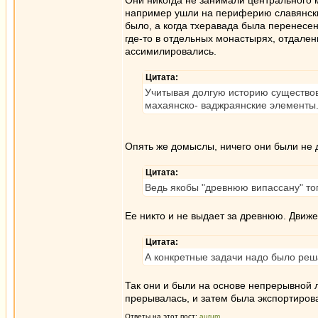
Они никогда не занимали центрального 
например ушли на периферию славянски
было, а когда тхеравада была перенесен
где-то в отдельных монастырях, отдален
ассимилировались.
Цитата:
Учитывая долгую историю существов
махаянско- ваджраянские элементы
Опять же домыслы, ничего они были не д
Цитата:
Ведь якобы "древнюю випассану" то
Ее никто и не выдает за древнюю. Движе
Цитата:
А конкретные задачи надо было ре
Так они и были на основе непрерывной 
прерывалась, и затем была экспортиров
Ответы на этот пост:
aurum