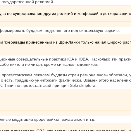
 государственной религией.
у, а не существование других религий и конфессий в дотхеравади
еформировать буддизм, подгоняя его под сингальскую версию.
изм тхеравады принесенный из Шри-Ланки только начал широко рас
ионные созерцательные практики ЮА и ЮВА. Насколько эти практик
 особо никто и не читал, кроме сингалов- книжников.
 протестантским лекалам буддизм стран региона вновь обрезали, 
То есть, традицию уничтожили фактически. Взамен этого населени
. Типично протестантский принцип Solo skriptura.
ные медитации вроде вейкза, вичаа акхон и т.д.