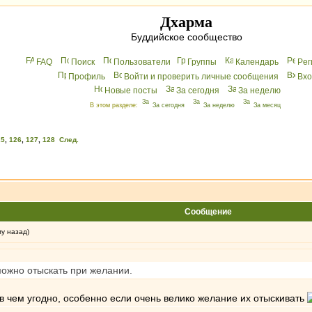
Дхарма
Буддийское сообщество
FAQ
Поиск
Пользователи
Группы
Календарь
Peг
Профиль
Войти и проверить личные сообщения
Вхo
Новые посты
За сегодня
За неделю
В этом разделе:
За сегодня
За неделю
За месяц
25
,
126
,
127
,
128
След.
Сообщение
му назад)
ожно отыскать при желании.
в чем угодно, особенно если очень велико желание их отыскивать