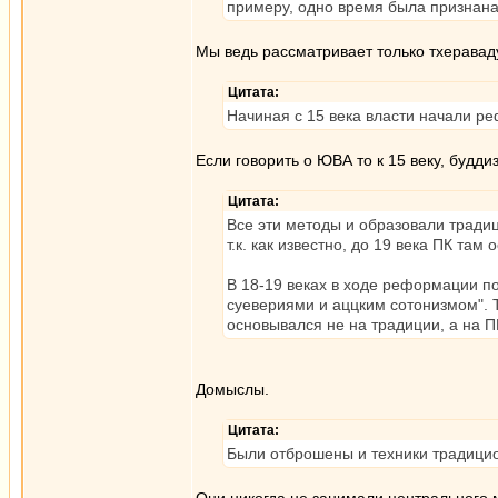
примеру, одно время была признана
Мы ведь рассматривает только тхеравад
Цитата:
Начиная с 15 века власти начали р
Если говорить о ЮВА то к 15 веку, будд
Цитата:
Все эти методы и образовали традиц
т.к. как известно, до 19 века ПК там
В 18-19 веках в ходе реформации по
суевериями и аццким сотонизмом". 
основывался не на традиции, а на ПК
Домыслы.
Цитата:
Были отброшены и техники традицион