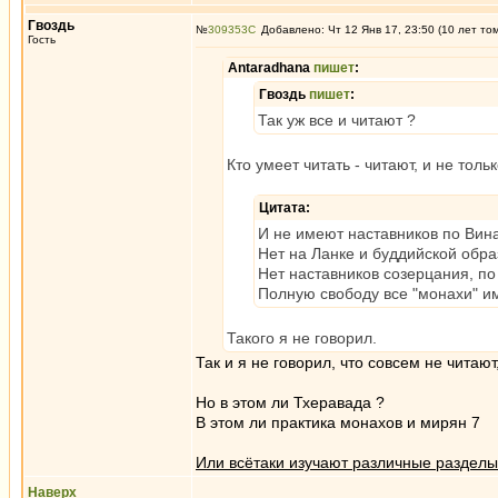
Гвоздь
№
309353
Добавлено: Чт 12 Янв 17, 23:50 (10 лет то
Гость
Antaradhana
пишет
:
Гвоздь
пишет
:
Так уж все и читают ?
Кто умеет читать - читают, и не тол
Цитата:
И не имеют наставников по Вин
Нет на Ланке и буддийской обр
Нет наставников созерцания, по
Полную свободу все "монахи" им
Такого я не говорил.
Так и я не говорил, что совсем не читаю
Но в этом ли Тхеравада ?
В этом ли практика монахов и мирян 7
Или всётаки изучают различные разделы
Наверх