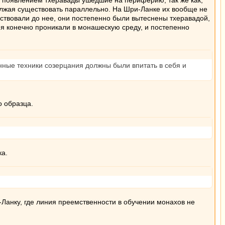
 с появлением тхеравады ушедшие на периферию, так же как,
олжая существовать параллельно. На Шри-Ланке их вообще не
ествовали до нее, они постепенно были вытеснены тхеравадой,
ния конечно проникали в монашескую среду, и постепенно
нные техники созерцания должны были впитать в себя и
о образца.
ка.
Ланку, где линия преемственности в обучении монахов не