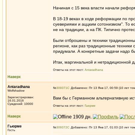
Начиная с 15 века власти начали рефор
В 18-19 веках в ходе реформации по про
суевериями и аццким сотонизмом". То е
не на традиции, а на ПК. Типично протес
Были отброшены и техники традиционные
регионе, как раз традиционные техники
придумали. А конкретные задачи надо 
Итак, маргинальной и нетрадиционной для
Ответы на этот пост:
Antaradhana
Наверх
Antaradhana
№
309371
Добавлено: Пт 13 Янв 17, 00:59 (10 лет то
Wolfshadow
Зарегистрирован:
Вам бы с Германном альтернативную ист
16.01.2016
Суждений: 10000
Ответы на этот пост:
Гьюрме
Наверх
Гьюрме
№
309372
Добавлено: Пт 13 Янв 17, 01:03 (10 лет то
Гость