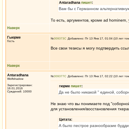
Antaradhana
пишет
:
Вам бы с Германном альтернативную
То есть, аргументов, кроме ad hominem, 
Наверх
Гьюрме
№
309373
Добавлено: Пт 13 Янв 17, 01:04 (10 лет то
Гость
Все свои тезисы я могу подтвердить ссы
Наверх
Antaradhana
№
309377
Добавлено: Пт 13 Янв 17, 02:22 (10 лет то
Wolfshadow
Зарегистрирован:
гюрме
пишет
:
16.01.2016
Суждений: 10000
Да не было никакой " единой, собо
Не знаю что вы понимаете под "соборно
для установления/восстановления тхерав
Цитата:
А было пестрое разнообразие будди