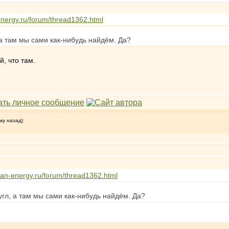
energy.ru/forum/thread1362.html
 а там мы сами как-нибудь найдём. Да?
, что там.
му назад)
ean-energy.ru/forum/thread1362.html
угл, а там мы сами как-нибудь найдём. Да?