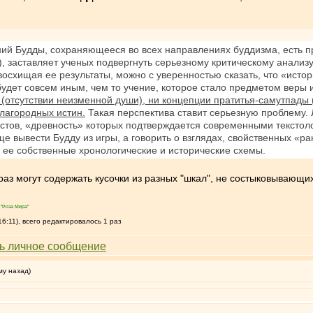
ний Будды, сохраняющееся во всех направлениях буддизма, есть пр
), заставляет ученых подвергнуть серьезному критическому анализ
восхищая ее результаты, можно с уверенностью сказать, что «исто
будет совсем иным, чем то учение, которое стало предметом веры 
е (отсутствии неизменной души), ни концепции пратитья-самутпады
благородных истин.
Такая перспектива ставит серьезную проблему. 
текстов, «древность» которых подтверждается современными тексто
е вывести Будду из игры, а говорить о взглядах, свойственных «
а ее собственные хронологические и исторические схемы.
раз могут содержать кусочки из разных "шкал", не состыковывающих
"Роза Мира"
6:11), всего редактировалось 1 раз
му назад)