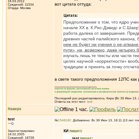
18.03.2012
вот цитата оттуда:
Суждений: 11534
Откуда: Москва
Цитата:
Предположение о том, что ядро уче
начале XX в. К.Рис-Дэвидс и С.Шаер
работа далека от завершения. Пред
древних частей палийского канона, 
нем не будет ни учения о не-атман
пути», ни, возможно, даже четырех 
изучать лишь те тексты или части 
целях научной «корректности» вообщ
традицию и принять за точку отсчет
в свете такого предположения 12ПС как 
_________________
новичок на форуме, прочитавший несколько книжек
и доверяющий сведениям, изложенным в метафизическом трактате Д.Андреева 
Последний раз редактировалось: Кира (Вс 30 Июн 13, 1
Ответы на этот пост:
test
Наверх
test
№
154818
Добавлено: Вс 30 Июн 13, 16:11 (13 лет то
一心
КИ
пишет
:
Зарегистрирован:
18.02.2005
Суждений: 18709
test
пишет
: