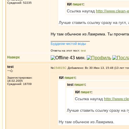
Суждений: 52235
КИ
пишет
:
Ссылка наугад
http://www.clean-
Лучше ставить ссылку сразу на гугл,
Ну там обычное из Ламрима. Ты прочитай
_________________
Буддизм чистой воды
Ответы на этот пост:
test
Наверх
test
№
154815
Добавлено: Вс 30 Июн 13, 15:48 (13 лет то
一心
КИ
пишет
:
Зарегистрирован:
18.02.2005
Суждений: 18709
test
пишет
:
КИ
пишет
:
Ссылка наугад
http://www.cl
Лучше ставить ссылку сразу на г
Ну там обычное из Ламрима.