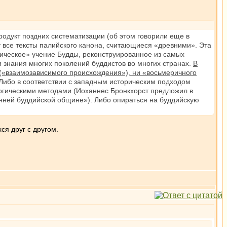
одукт поздних систематизации (об этом говорили еще в
у все тексты палийского канона, считающиеся «древними». Эта
рическое» учение Будды, реконструированное из самых
и знания многих поколений буддистов во многих странах.
В
 («взаимозависимого происхождения»), ни «восьмеричного
Либо в соответствии с западным историческим подходом
логическими методами (Иоханнес Бронкхорст предложил в
ранней буддийской общине»). Либо опираться на буддийскую
ся друг с другом.