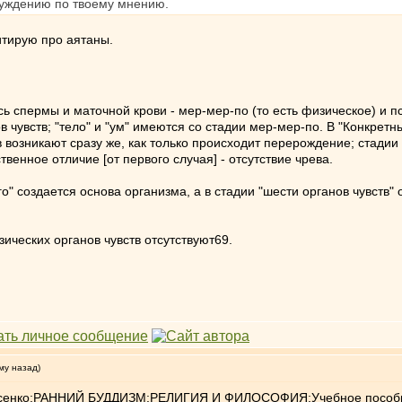
уждению по твоему мнению.
итирую про аятаны.
сь спермы и маточной крови - мер-мер-по (то есть физическое) и п
ов чувств; "тело" и "ум" имеются со стадии мер-мер-по. В "Конкрет
возникают сразу же, как только происходит перерождение; стадии 
твенное отличие [от первого случая] - отсутствие чрева.
го" создается основа организма, а в стадии "шести органов чувств
ческих органов чувств отсутствуют69.
му назад)
Г.Лысенко;РАННИЙ БУДДИЗМ:РЕЛИГИЯ И ФИЛОСОФИЯ;Учебное пособ