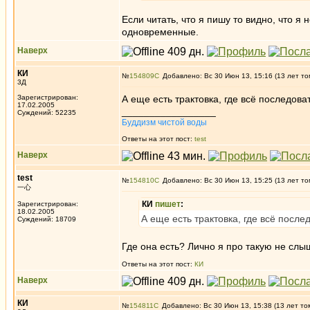
Если читать, что я пишу то видно, что я
одновременные.
Наверх
КИ
№
154809
Добавлено: Вс 30 Июн 13, 15:16 (13 лет то
3Д
Зарегистрирован:
А еще есть трактовка, где всё последова
17.02.2005
_________________
Суждений: 52235
Буддизм чистой воды
Ответы на этот пост:
test
Наверх
test
№
154810
Добавлено: Вс 30 Июн 13, 15:25 (13 лет то
一心
КИ
пишет
:
Зарегистрирован:
18.02.2005
А еще есть трактовка, где всё после
Суждений: 18709
Где она есть? Лично я про такую не слы
Ответы на этот пост:
КИ
Наверх
КИ
№
154811
Добавлено: Вс 30 Июн 13, 15:38 (13 лет то