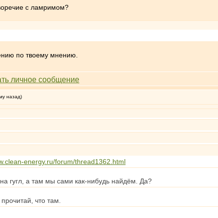
иворечие с ламримом?
нию по твоему мнению.
му назад)
ww.clean-energy.ru/forum/thread1362.html
на гугл, а там мы сами как-нибудь найдём. Да?
прочитай, что там.