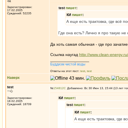
3Д
Зарегистрирован:
test
пишет
:
17.02.2005
Суждений: 52235
КИ
пишет
:
А еще есть трактовка, где всё п
Где она есть? Лично я про такую не
Да хоть самая обычная - где про зачатие
Ссылка наугад
http://www.clean-energy.r
_________________
Буддизм чистой воды
Ответы на этот пост:
test
,
test
Наверх
test
№
154812
Добавлено: Вс 30 Июн 13, 15:44 (13 лет то
一心
КИ
пишет
:
Зарегистрирован:
18.02.2005
Суждений: 18709
test
пишет
:
КИ
пишет
:
А еще есть трактовка, где в