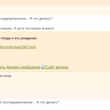
оследовательное... И что делать?
 слышал. А уж я послушал всякого.
 плода и его рождение.
u/forum/thread1362.html
му назад)
сё последовательное... И что делать?