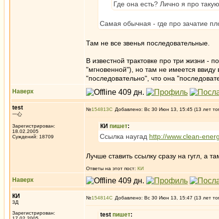
Где она есть? Лично я про таку
Самая обычная - где про зачатие пл
Там не все звенья последовательные.
В известной трактовке про три жизни - 
"мгновенной"), но там не имеется ввиду
"последовательно", что она "последоват
Наверх
test
№
154813
Добавлено: Вс 30 Июн 13, 15:45 (13 лет то
一心
КИ
пишет
:
Зарегистрирован:
18.02.2005
Ссылка наугад
http://www.clean-ener
Суждений: 18709
Лучше ставить ссылку сразу на гугл, а т
Ответы на этот пост:
КИ
Наверх
КИ
№
154814
Добавлено: Вс 30 Июн 13, 15:47 (13 лет то
3Д
Зарегистрирован:
test
пишет
:
17.02.2005