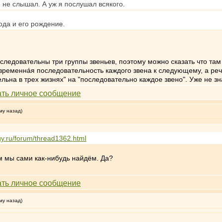
ю не слышал. А уж я послушал всякого.
ода и его рождение.
последовательны три группы звеньев, поэтому можно сказать что та
 временнáя последовательность каждого звена к следующему, а реч
ельна в трех жизнях" на "последовательно каждое звено". Уже не з
му назад)
gy.ru/forum/thread1362.html
ам мы сами как-нибудь найдём. Да?
му назад)