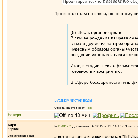
релевантно
Процитируй то, что
обс
Про контакт там не очевидно, поэтому ц
(5) Шесть органов чувств
В случае рождения из чрева сме
глаза и другие из четырех орган
чудесным образом органы чувств 
рождении из тепла и влаги единс
Итак, в стадии "психо-физическо
готовность к восприятию.
В Сфере бесформности пять физи
_________________
Буддизм чистой воды
Ответы на этот пост:
test
Наверх
Кира
№
154817
Добавлено: Вс 30 Июн 13, 16:10 (13 лет то
Кирилл
Зарегистрирован:
а вот я недавно книжку прочитал "В.