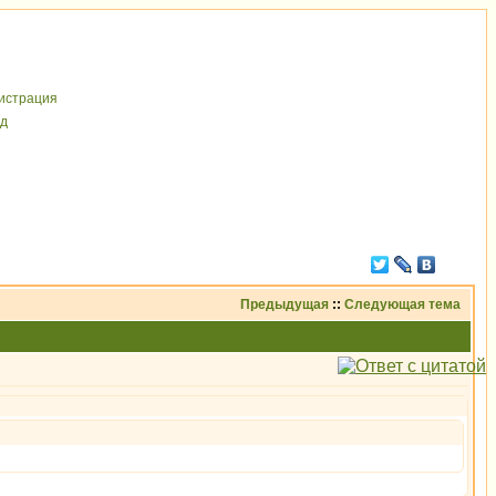
иcтрaция
д
Предыдущая
::
Следующая тема