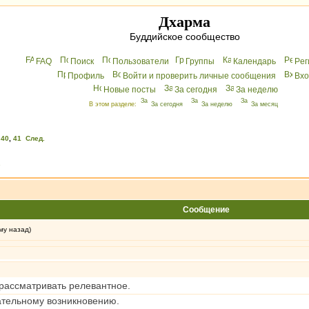
Дхарма
Буддийское сообщество
FAQ
Поиск
Пользователи
Группы
Календарь
Peг
Профиль
Войти и проверить личные сообщения
Вхo
Новые посты
За сегодня
За неделю
В этом разделе:
За сегодня
За неделю
За месяц
,
40
,
41
След.
»
Сообщение
му назад)
 рассматривать релевантное.
ательному возникновению.