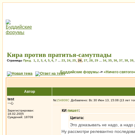
Кира против пратитья-самутпады
Страницы
Пред.
1
,
2
,
3
,
4
,
5
,
6
,
7
...
23
,
24
,
25
,
26
,
27
,
28
,
29
...
34
,
35
,
36
,
37
,
38
,
39
Буддийские форумы
->
«Ничего святого
Автор
test
№
154808
Добавлено: Вс 30 Июн 13, 15:08 (13 лет то
一心
КИ
пишет
:
Зарегистрирован:
18.02.2005
Суждений: 18709
Цитата:
Это доказывать не надо, а надо
Ну рассмотри релевантно последов