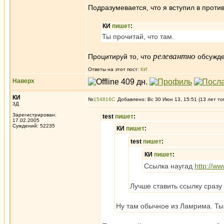
Подразумевается, что я вступил в прот
КИ
пишет
:
Ты прочитай, что там.
релевантно
Процитируй то, что
обсужде
Ответы на этот пост:
КИ
Наверх
КИ
№
154816
Добавлено: Вс 30 Июн 13, 15:51 (13 лет то
3Д
Зарегистрирован:
test
пишет
:
17.02.2005
Суждений: 52235
КИ
пишет
:
test
пишет
:
КИ
пишет
:
Ссылка наугад
http://w
Лучше ставить ссылку сразу 
Ну там обычное из Ламрима. Ты 