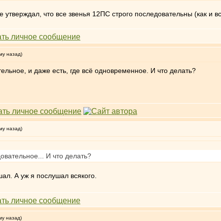
 не утверждал, что все звенья 12ПС строго последовательны (как и
му назад)
тельное, и даже есть, где всё одновременное. И что делать?
му назад)
довательное... И что делать?
шал. А уж я послушал всякого.
му назад)