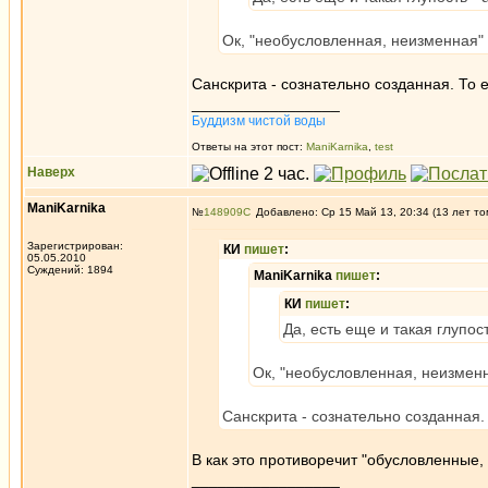
Ок, "необусловленная, неизменная
Санскрита - сознательно созданная. То е
_________________
Буддизм чистой воды
Ответы на этот пост:
ManiKarnika
,
test
Наверх
ManiKarnika
№
148909
Добавлено: Ср 15 Май 13, 20:34 (13 лет то
Зарегистрирован:
КИ
пишет
:
05.05.2010
Суждений: 1894
ManiKarnika
пишет
:
КИ
пишет
:
Да, есть еще и такая глупос
Ок, "необусловленная, неизмен
Санскрита - сознательно созданная. 
B как это противоречит "обусловленные, 
_________________