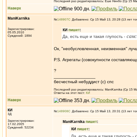
Последний раз редактировалось: Еше Нинбо (Ср 15 Май 
Наверх
ManiKarnika
№
148907
Добавлено: Ср 15 Май 13, 20:28 (13 лет то
Зарегистрирован:
КИ
пишет
:
05.05.2010
сан
Суждений: 1894
Да, есть еще и такая глупость -
Ок, "необусловленная, неизменная" лу
P.S. Агрегаты (совокупности составляющ
?
_________________
бесчестный небуддист (с) спс
Последний раз редактировалось: ManiKarnika (Ср 15 Ма
Ответы на этот пост:
КИ
Наверх
КИ
№
148908
Добавлено: Ср 15 Май 13, 20:31 (13 лет то
3Д
Зарегистрирован:
ManiKarnika
пишет
:
17.02.2005
Суждений: 52234
КИ
пишет
:
Да, есть еще и такая глупость -