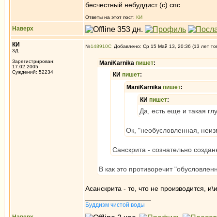
бесчестный небуддист (с) спс
Ответы на этот пост:
КИ
Наверх
КИ
№
148910
Добавлено: Ср 15 Май 13, 20:36 (13 лет то
3Д
Зарегистрирован:
ManiKarnika
пишет
:
17.02.2005
Суждений: 52234
КИ
пишет
:
ManiKarnika
пишет
:
КИ
пишет
:
Да, есть еще и такая гл
Ок, "необусловленная, неи
Санскрита - сознательно созданн
B как это противоречит "обусловленн
Асанскрита - то, что не производится, и\
_________________
Буддизм чистой воды