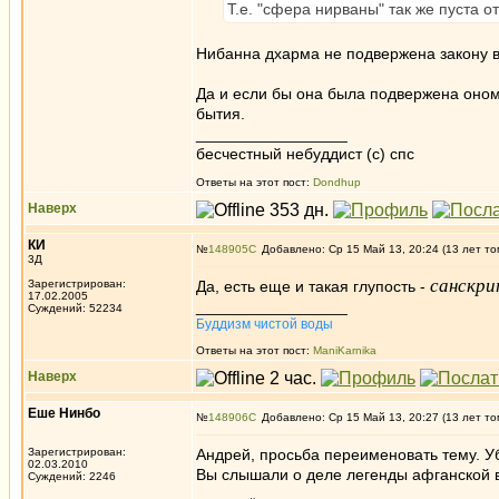
Т.е. "сфера нирваны" так же пуста о
Нибанна дхарма не подвержена закону в
Да и если бы она была подвержена оном
бытия.
_________________
бесчестный небуддист (с) спс
Ответы на этот пост:
Dondhup
Наверх
КИ
№
148905
Добавлено: Ср 15 Май 13, 20:24 (13 лет то
3Д
санскр
Зарегистрирован:
Да, есть еще и такая глупость -
17.02.2005
_________________
Суждений: 52234
Буддизм чистой воды
Ответы на этот пост:
ManiKarnika
Наверх
Еше Нинбо
№
148906
Добавлено: Ср 15 Май 13, 20:27 (13 лет то
Зарегистрирован:
Андрей, просьба переименовать тему. Уб
02.03.2010
Вы слышали о деле легенды афганской 
Суждений: 2246