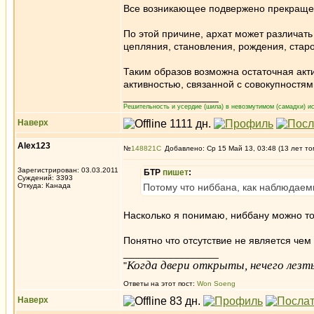
Все возникающее подвержено прекращени
По этой причине, архат может различать 
цепляния, становления, рождения, старо
Таким образов возможна остаточная акт
активностью, связанной с совокупностя
_________________
Решительность и усердие (шила) в невозмутимом (самадхи) ис
Наверх
Alex123
№
148821
Добавлено: Ср 15 Май 13, 03:48 (13 лет то
Зарегистрирован: 03.03.2011
БТР
пишет
:
Суждений: 3393
Откуда: Канада
Потому что ниббана, как наблюдае
Насколько я понимаю, ниббану можно толь
Понятно что отсутствие не является че
_________________
Когда двери открыты, нечего лезть
"
Ответы на этот пост:
Won Soeng
Наверх