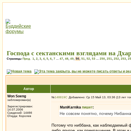
Господа с сектанскими взглядами на Дхар
Страницы
Пред.
1
,
2
,
3
,
4
,
5
,
6
,
7
...
47
,
48
,
49
,
50
,
51
,
52
,
53
...
250
,
251
,
252
,
253
,
2
Автор
Won Soeng
№
148819
Добавлено: Ср 15 Май 13, 03:36 (13 лет то
заблокирован(а)
Зарегистрирован:
ManiKarnika
пишет
:
14.07.2006
Суждений: 14466
Не совсем понятно, почему Нибанна
Откуда: Королев
Потому что ниббана, как наблюдаемый 
либо другое, как прекращение. В этом 