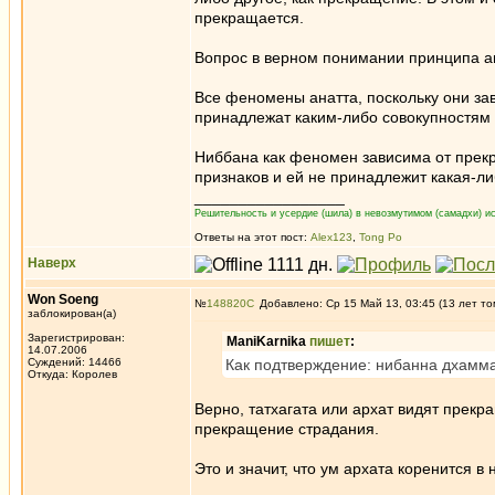
прекращается.
Вопрос в верном понимании принципа ан
Все феномены анатта, поскольку они за
принадлежат каким-либо совокупностям
Ниббана как феномен зависима от прекр
признаков и ей не принадлежит какая-ли
_________________
Решительность и усердие (шила) в невозмутимом (самадхи) ис
Ответы на этот пост:
Alex123
,
Tong Po
Наверх
Won Soeng
№
148820
Добавлено: Ср 15 Май 13, 03:45 (13 лет то
заблокирован(а)
Зарегистрирован:
ManiKarnika
пишет
:
14.07.2006
Суждений: 14466
Как подтверждение: нибанна дхамма 
Откуда: Королев
Верно, татхагата или архат видят прек
прекращение страдания.
Это и значит, что ум архата коренится в