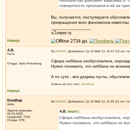
Ниббана как феномен зависима от пр
совокупности признаков и ей не при
Вы, получается, постулируете обусловле
прекращения всех феноменов известны и
_________________
นโมพุทฺธาย
Наверх
А.В.
№
148838
Добавлено: Ср 15 Май 13, 10:47 (13 лет то
Гость
Сфера ниббана необусловлена, нерожде
Откуда: Saint Petersburg
Нужно понимать, что ниббана не возника
А по сути - все дхармы пусты, обусловл
Ответы на этот пост:
Dondhup
Наверх
Dondhup
№
148840
Добавлено: Ср 15 Май 13, 11:05 (13 лет то
умер
Зарегистрирован:
А.В.
пишет
:
05.04.2005
Суждений: 7519
Сфера ниббана необусловлена, нер
Откуда: СПб
Нужно понимать, что ниббана не воз