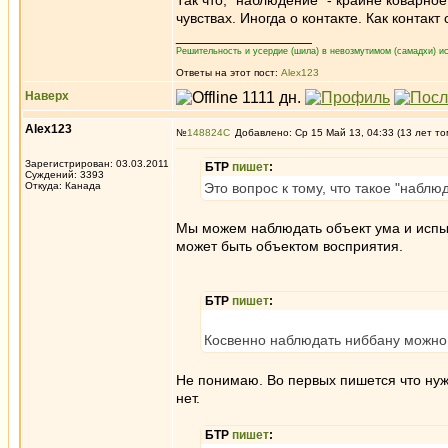
Так что, "наблюдение" - крайне коварное
чувствах. Иногда о контакте. Как контак
_________________
Решительность и усердие (шила) в невозмутимом (самадхи) ис
Ответы на этот пост:
Alex123
Наверх
Alex123
№
148824
Добавлено: Ср 15 Май 13, 04:33 (13 лет то
Зарегистрирован: 03.03.2011
БТР
пишет
:
Суждений: 3393
Откуда: Канада
Это вопрос к тому, что такое "наблюд
Mы можем наблюдать объект ума и испыт
может быть объектом восприятия.
БТР
пишет
:
Косвенно наблюдать ниббану можно,
Не понимаю. Во первых пишется что нужн
нет.
БТР
пишет
: