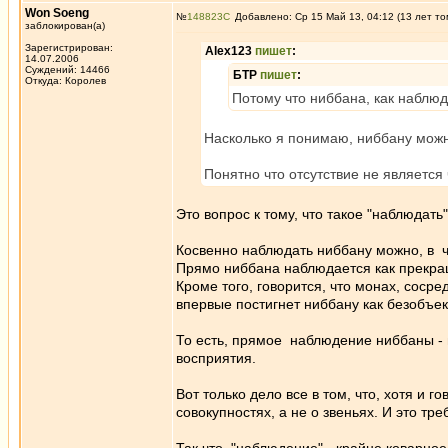
Won Soeng
№
148823
Добавлено: Ср 15 Май 13, 04:12 (13 лет то
заблокирован(а)
Зарегистрирован:
Alex123
пишет
:
14.07.2006
Суждений: 14466
БТР
пишет
:
Откуда: Королев
Потому что ниббана, как набл
Насколько я понимаю, ниббану можно 
Понятно что отсутствие не являетс
Это вопрос к тому, что такое "наблюдать"
Косвенно наблюдать ниббану можно, в ч
Прямо ниббана наблюдается как прекращ
Кроме того, говорится, что монах, соср
впервые постигнет ниббану как безобъек
То есть, прямое наблюдение ниббаны - п
восприятия.
Вот только дело все в том, что, хотя и 
совокупностях, а не о звеньях. И это тре