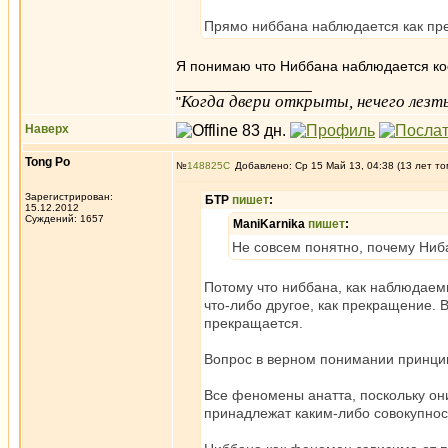
Прямо ниббана наблюдается как пре
Я понимаю что Ниббана наблюдается ко
_________________
Когда двери открыты, нечего лезть
"
Наверх
Tong Po
№
148825
Добавлено: Ср 15 Май 13, 04:38 (13 лет то
Зарегистрирован:
БТР
пишет
:
15.12.2012
Суждений: 1657
ManiKarnika
пишет
:
Не совсем понятно, почему Ниб
Потому что ниббана, как наблюдае
что-либо другое, как прекращение.
прекращается.
Вопрос в верном понимании принцип
Все феномены анатта, поскольку он
принадлежат каким-либо совокупно