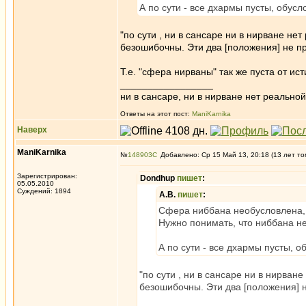
А по сути - все дхармы пусты, обус
"по сути , ни в сансаре ни в нирване н
безошибочны. Эти два [положения] не п
Т.е. "сфера нирваны" так же пуста от ис
_________________
ни в сансаре, ни в нирване нет реальн
Ответы на этот пост:
ManiKarnika
Наверх
ManiKarnika
№
148903
Добавлено: Ср 15 Май 13, 20:18 (13 лет то
Зарегистрирован:
Dondhup
пишет
:
05.05.2010
Суждений: 1894
А.В.
пишет
:
Сфера ниббана необусловлена, 
Нужно понимать, что ниббана не
А по сути - все дхармы пусты, 
"по сути , ни в сансаре ни в нирва
безошибочны. Эти два [положения] н