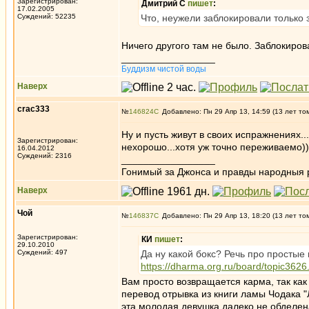
Зарегистрирован:
Дмитрий С
пишет
:
17.02.2005
Суждений: 52235
Что, неужели заблокировали только 
Ничего другого там не было. Заблокирова
_________________
Буддизм чистой воды
Наверх
crac333
№
146824
Добавлено: Пн 29 Апр 13, 14:59 (13 лет то
Ну и пусть живут в своих испражнениях..
Зарегистрирован:
нехорошо...хотя уж точно переживаемо)))
16.04.2012
Суждений: 2316
_________________
Гонимый за Джонса и правды народныя 
Наверх
Чой
№
146837
Добавлено: Пн 29 Апр 13, 18:20 (13 лет то
Зарегистрирован:
КИ
пишет
:
29.10.2010
Суждений: 497
Да ну какой бокс? Речь про простые 
https://dharma.org.ru/board/topic3626
Вам просто возвращается карма, так как
перевод отрывка из книги ламы Чодака "
эта молодая девушка далеко не обделен