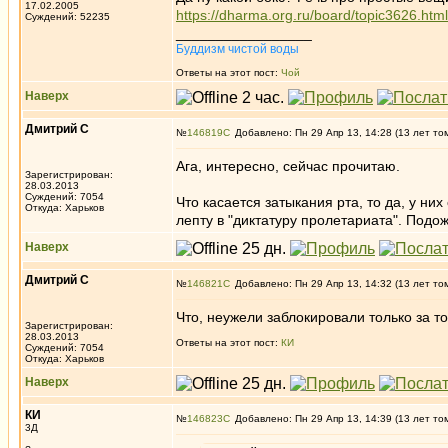
17.02.2005
https://dharma.org.ru/board/topic3626.html
Суждений: 52235
_________________
Буддизм чистой воды
Ответы на этот пост:
Чой
Наверх
Дмитрий С
№
146819
Добавлено: Пн 29 Апр 13, 14:28 (13 лет то
Ага, интересно, сейчас прочитаю.
Зарегистрирован:
28.03.2013
Суждений: 7054
Что касается затыкания рта, то да, у ни
Откуда: Харьков
лепту в "диктатуру пролетариата". Подо
Наверх
Дмитрий С
№
146821
Добавлено: Пн 29 Апр 13, 14:32 (13 лет то
Что, неужели заблокировали только за т
Зарегистрирован:
28.03.2013
Ответы на этот пост:
КИ
Суждений: 7054
Откуда: Харьков
Наверх
КИ
№
146823
Добавлено: Пн 29 Апр 13, 14:39 (13 лет то
3Д