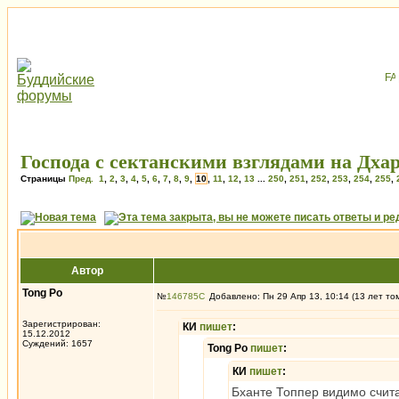
Господа с сектанскими взглядами на Дхар
Страницы
Пред.
1
,
2
,
3
,
4
,
5
,
6
,
7
,
8
,
9
,
10
,
11
,
12
,
13
...
250
,
251
,
252
,
253
,
254
,
255
,
Автор
Tong Po
№
146785
Добавлено: Пн 29 Апр 13, 10:14 (13 лет то
Зарегистрирован:
КИ
пишет
:
15.12.2012
Суждений: 1657
Tong Po
пишет
:
КИ
пишет
:
Бханте Топпер видимо счита