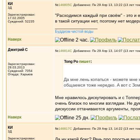
КИ
№
146805
Добавлено: Пн 29 Апр 13, 13:22 (13 лет то
3Д
Зарегистрирован:
"Расходимся каждый при своём" - это и 
17.02.2005
в такой ситуации нет, поэтому нет моде
Суждений: 52235
_________________
Буддизм чистой воды
Наверх
Дмитрий С
№
146814
Добавлено: Пн 29 Апр 13, 14:07 (13 лет то
Tong Po
пишет
:
Зарегистрирован:
28.03.2013
Суждений: 7054
Откуда: Харьков
Да мне лень копаться - можете мне 
общаемся тоже нередко. А вот с Зом
Мне нравилось дискутировать и с Топпер
очень близок по многим взглядам. Не дум
дискуссии оттачиваются аргументы, прояс
Наверх
КИ
№
146817
Добавлено: Пн 29 Апр 13, 14:22 (13 лет то
3Д
Зарегистрирован:
Да ну какой бокс? Речь про простые вещи