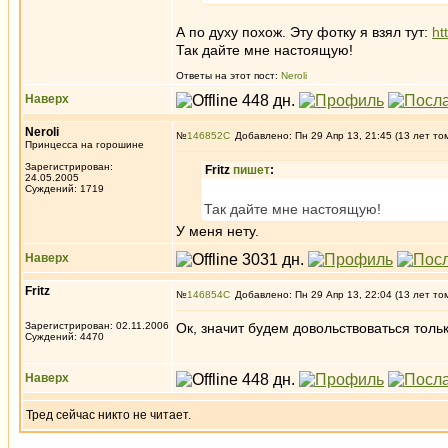
А по духу похож. Эту фотку я взял тут:
h
Так дайте мне настоящую!
Ответы на этот пост:
Neroli
Наверх
Neroli
№
146852
Добавлено: Пн 29 Апр 13, 21:45 (13 лет то
Принцесса на горошине
Зарегистрирован:
Fritz
пишет
:
24.05.2005
Суждений: 1719
Так дайте мне настоящую!
У меня нету.
Наверх
Fritz
№
146854
Добавлено: Пн 29 Апр 13, 22:04 (13 лет то
Зарегистрирован: 02.11.2006
Ок, значит будем довольствоваться тол
Суждений: 4470
Наверх
Тред сейчас никто не читает.