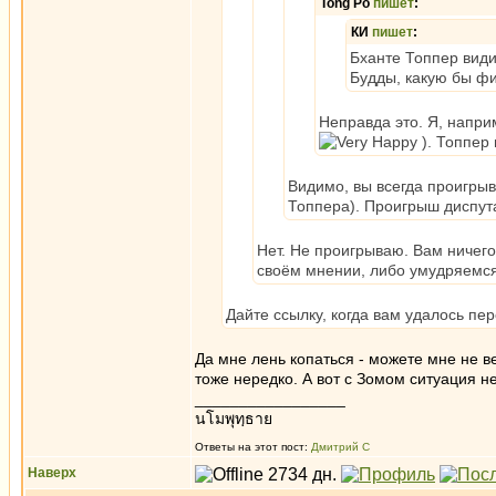
Tong Po
пишет
:
КИ
пишет
:
Бханте Топпер види
Будды, какую бы фи
Неправда это. Я, напри
). Топпер
Видимо, вы всегда проигры
Топпера). Проигрыш диспута
Нет. Не проигрываю. Вам ничего
своём мнении, либо умудряемся
Дайте ссылку, когда вам удалось пе
Да мне лень копаться - можете мне не в
тоже нередко. А вот с Зомом ситуация не
_________________
นโมพุทฺธาย
Ответы на этот пост:
Дмитрий С
Наверх