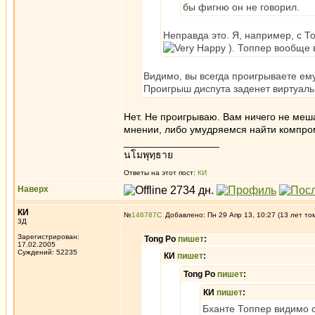
бы фигню он не говорил.
Неправда это. Я, например, с Т
). Топпер вообще 
Видимо, вы всегда проигрываете ем
Проигрыш диспута заденет виртуальн
Нет. Не проигрываю. Вам ничего не меша
мнении, либо умудряемся найти компром
_________________
นโมพุทฺธาย
Ответы на этот пост:
КИ
Наверх
КИ
№
146787
Добавлено: Пн 29 Апр 13, 10:27 (13 лет то
3Д
Зарегистрирован:
Tong Po
пишет
:
17.02.2005
Суждений: 52235
КИ
пишет
:
Tong Po
пишет
:
КИ
пишет
:
Бханте Топпер видимо с