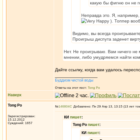
какую бы фигню он не г
Неправда это. Я, например,
). Топпер воо
Видимо, вы всегда проигрывает
Проигрыш диспута заденет вирту
Нет. Не проигрываю. Вам ничего не 
мнении, либо умудряемся найти ком
Дайте ссылку, когда вам удалось пересп
_________________
Буддизм чистой воды
Ответы на этот пост:
Tong Po
Наверх
Tong Po
№
146804
Добавлено: Пн 29 Апр 13, 13:15 (13 лет то
Зарегистрирован:
КИ
пишет
:
15.12.2012
Суждений: 1657
Tong Po
пишет
:
КИ
пишет
: