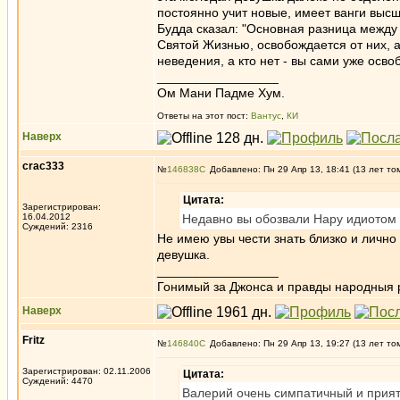
постоянно учит новые, имеет ванги высш
Будда сказал: "Основная разница между
Святой Жизнью, освобождается от них, а
неведения, а кто нет - вы сами уже осв
_________________
Ом Мани Падме Хум.
Ответы на этот пост:
Вантус
,
КИ
Наверх
crac333
№
146838
Добавлено: Пн 29 Апр 13, 18:41 (13 лет то
Цитата:
Зарегистрирован:
16.04.2012
Недавно вы обозвали Нару идиотом
Суждений: 2316
Не имею увы чести знать близко и лично н
девушка.
_________________
Гонимый за Джонса и правды народныя 
Наверх
Fritz
№
146840
Добавлено: Пн 29 Апр 13, 19:27 (13 лет то
Зарегистрирован: 02.11.2006
Цитата:
Суждений: 4470
Валерий очень симпатичный и приятн