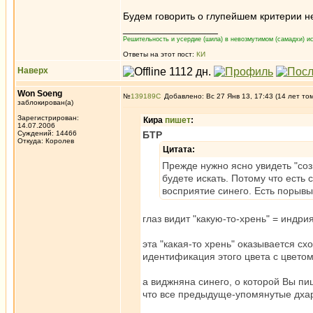
Будем говорить о глупейшем критерии 
_________________
Решительность и усердие (шила) в невозмутимом (самадхи) ис
Ответы на этот пост:
КИ
Наверх
Won Soeng
№
139189
Добавлено: Вс 27 Янв 13, 17:43 (14 лет то
заблокирован(а)
Зарегистрирован:
Кира
пишет
:
14.07.2006
Суждений: 14466
БТР
Откуда: Королев
Цитата:
Прежде нужно ясно увидеть "созн
будете искать. Потому что есть
восприятие синего. Есть порывы
глаз видит "какую-то-хрень" = индр
эта "какая-то хрень" оказывается сх
идентификация этого цвета с цветом
а виджняна синего, о которой Вы пиш
что все предыдуще-упомянутые дхар