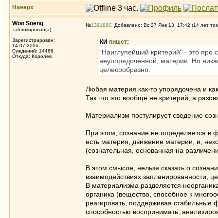
Наверх
Won Soeng
№
139188
Добавлено: Вс 27 Янв 13, 17:42 (14 лет то
заблокирован(а)
Зарегистрирован:
КИ
пишет
:
14.07.2006
Суждений: 14466
"Наиглупейший критерий" - это про 
Откуда: Королев
неупорядоченной, материи. Но никак
целесообразно.
Любая материя как-то упорядочена и как
Так что это вообще не критерий, а разо
Материализм постулирует сведение соз
При этом, сознание не определяется в 
есть материя, движение материи, и, не
(сознательная, основанная на различен
В этом смысле, нельзя сказать о сознани
взаимодействиях запланированности, це
В материализма разделяется неорганик
органика (вещество, способное к многоо
реагировать, поддерживая стабильные ф
способностью воспринимать, анализиров