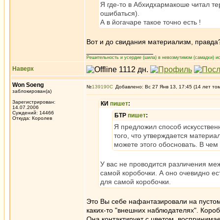
Я где-то в Абхидхармакоше читал те
ошибаться).
А в йогачаре такое точно есть !
Вот и до свидания материализм, правда
_________________
Решительность и усердие (шила) в невозмутимом (самадхи) ис
Наверх
Won Soeng
№
139190
Добавлено: Вс 27 Янв 13, 17:45 (14 лет то
заблокирован(а)
Зарегистрирован:
КИ
пишет
:
14.07.2006
Суждений: 14466
БТР
пишет
:
Откуда: Королев
Я предложил способ искусствен
того, что утверждается материа
можете этого обосновать. В чем
У вас не проводится различения ме
самой коробочки. А оно очевидно ест
для самой коробочки.
Это Вы себе нафантазировали на пустом 
каких-то "внешних наблюдателях". Короб
Она контактирует с цветом, воспринимае