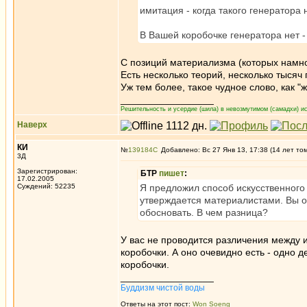
имитация - когда такого генератора 
В Вашей коробочке генератора нет 
С позиций материализма (которых намно
Есть несколько теорий, несколько тысяч
Уж тем более, такое чудное слово, как "
_________________
Решительность и усердие (шила) в невозмутимом (самадхи) ис
Наверх
КИ
№
139184
Добавлено: Вс 27 Янв 13, 17:38 (14 лет то
3Д
Зарегистрирован:
БТР
пишет
:
17.02.2005
Суждений: 52235
Я предложил способ искусственного 
утверждается материалистами. Вы от
обосновать. В чем разница?
У вас не проводится различения между 
коробочки. А оно очевидно есть - одно д
коробочки.
_________________
Буддизм чистой воды
Ответы на этот пост:
Won Soeng