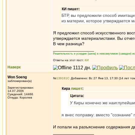
КИ пишет:
БТР, вы предложили способ имитаци
из материи, которое утверждается 
Я предложил способ искусственного восп
утверждается материалистами. Вы отчего
В чем разница?
_________________
Решительность и усердие (шила) в невозмутимом (самадхи) ис
Ответы на этот пост:
КИ
Наверх
Won Soeng
№
139181
Добавлено: Вс 27 Янв 13, 17:30 (14 лет то
заблокирован(а)
Зарегистрирован:
Кира
пишет
:
14.07.2006
Суждений: 14466
Цитата:
Откуда: Королев
У Киры конечно же наиглупейший
я внес поправку: вместо "сознание" 
И попали на разъяснение содержания дв
_________________