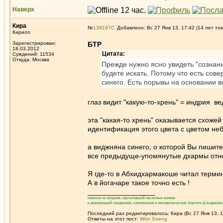
Наверх
Кира
№
139187
Добавлено: Вс 27 Янв 13, 17:42 (14 лет то
Кирилл
Зарегистрирован:
БТР
18.03.2012
Цитата:
Суждений: 11534
Откуда: Москва
Прежде нужно ясно увидеть "сознание
будете искать. Потому что есть сов
синего. Есть порывы на основании в
глаз видит "какую-то-хрень" = индрия 
эта "какая-то хрень" оказывается схожей
идентификация этого цвета с цветом неб
а виджняна синего, о которой Вы пишите,
все предыдуще-упомянутые дхармы отно
Я где-то в Абхидхармакоше читал термин
А в йогачаре такое точно есть !
_________________
новичок на форуме, прочитавший несколько книжек
и доверяющий сведениям, изложенным в метафизическом трактате Д.Андреева 
Последний раз редактировалось: Кира (Вс 27 Янв 13, 1
Ответы на этот пост:
Won Soeng