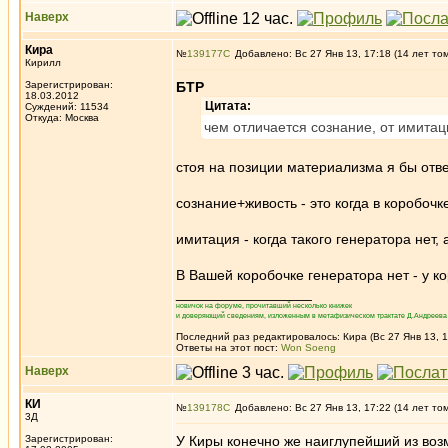
Наверх
Кира
№
139177
Добавлено: Вс 27 Янв 13, 17:18 (14 лет то
Кирилл
Зарегистрирован:
БТР
18.03.2012
Цитата:
Суждений: 11534
Откуда: Москва
чем отличается сознание, от имита
стоя на позиции материализма я бы отве
сознание+живость - это когда в коробочк
имитация - когда такого генератора нет,
В Вашей коробочке генератора нет - у 
_________________
новичок на форуме, прочитавший несколько книжек
и доверяющий сведениям, изложенным в метафизическом трактате Д.Андреева 
Последний раз редактировалось: Кира (Вс 27 Янв 13, 17
Ответы на этот пост:
Won Soeng
Наверх
КИ
№
139178
Добавлено: Вс 27 Янв 13, 17:22 (14 лет то
3Д
Зарегистрирован:
У Киры конечно же наиглупейший из возм