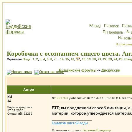
FAQ
Поиск
По
Профиль
Новы
В этом разд
Коробочка с осознанием синего цвета. А
Страницы
Пред.
1
,
2
,
3
,
4
,
5
,
6
,
7
...
14
,
15
,
16
,
17
,
18
,
19
,
20
,
21
,
22
,
23
,
24
,
25
След
Буддийские форумы
->
Дискуссии
Автор
КИ
№
139176
Добавлено: Вс 27 Янв 13, 17:18 (14 лет то
3Д
Зарегистрирован:
БТР, вы предложили способ имитации, а
17.02.2005
материи, которое утверждается материа
Суждений: 52235
_________________
Буддизм чистой воды
Ответы на этот пост:
Баскаков Владимир