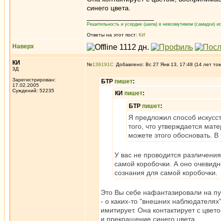
синего цвета.
_________________
Решительность и усердие (шила) в невозмутимом (самадхи) ис
Ответы на этот пост:
КИ
Наверх
КИ
№
139191
Добавлено: Вс 27 Янв 13, 17:48 (14 лет то
3Д
Зарегистрирован:
БТР
пишет
:
17.02.2005
Суждений: 52235
КИ
пишет
:
БТР
пишет
:
Я предложил способ искусс
того, что утверждается мат
можете этого обосновать. В
У вас не проводится различени
самой коробочки. А оно очевидно
сознания для самой коробочки.
Это Вы себе нафантазировали на пу
- о каких-то "внешних наблюдателях
имитирует. Она контактирует с цвет
и прекращение синего цвета.