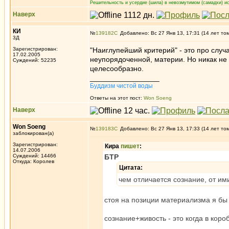
Решительность и усердие (шила) в невозмутимом (самадхи) ис
Наверх
КИ
№
139182
Добавлено: Вс 27 Янв 13, 17:31 (14 лет то
3Д
Зарегистрирован:
"Наиглупейший критерий" - это про случ
17.02.2005
неупорядоченной, материи. Но никак не 
Суждений: 52235
целесообразно.
_________________
Буддизм чистой воды
Ответы на этот пост:
Won Soeng
Наверх
Won Soeng
№
139183
Добавлено: Вс 27 Янв 13, 17:33 (14 лет то
заблокирован(а)
Зарегистрирован:
Кира
пишет
:
14.07.2006
Суждений: 14466
БТР
Откуда: Королев
Цитата:
чем отличается сознание, от им
стоя на позиции материализма я бы 
сознание+живость - это когда в коро