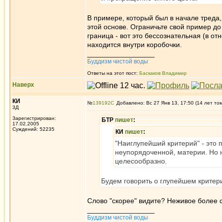
В примере, который был в начале треда,
этой основе. Ограничьте свой пример до
граница - вот это бессознательная (в от
находится внутри коробочки.
_________________
Буддизм чистой воды
Ответы на этот пост:
Баскаков Владимир
Наверх
КИ
№
139192
Добавлено: Вс 27 Янв 13, 17:50 (14 лет то
3Д
Зарегистрирован:
БТР
пишет
:
17.02.2005
Суждений: 52235
КИ
пишет
:
"Наиглупейший критерий" - это 
неупорядоченной, материи. Но н
целесообразно.
Будем говорить о глупейшем критер
Слово "скорее" видите? Неживое более с
_________________
Буддизм чистой воды