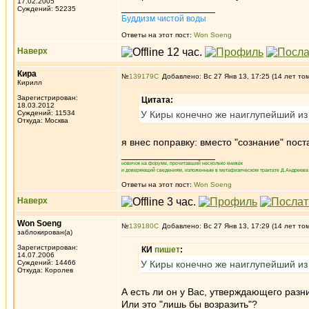
17.02.2005
_________________
Суждений: 52235
Буддизм чистой воды
Ответы на этот пост:
Won Soeng
Наверх
Кира
№
139179
Добавлено: Вс 27 Янв 13, 17:25 (14 лет то
Кирилл
Зарегистрирован:
Цитата:
18.03.2012
Суждений: 11534
У Киры конечно же наиглупейший из 
Откуда: Москва
я внес поправку: вместо "сознание" пост
_________________
новичок на форуме, прочитавший несколько книжек
и доверяющий сведениям, изложенным в метафизическом трактате Д.Андреева 
Ответы на этот пост:
Won Soeng
Наверх
Won Soeng
№
139180
Добавлено: Вс 27 Янв 13, 17:29 (14 лет то
заблокирован(а)
Зарегистрирован:
КИ
пишет
:
14.07.2006
Суждений: 14466
У Киры конечно же наиглупейший из 
Откуда: Королев
А есть ли он у Вас, утверждающего раз
Или это "лишь бы возразить"?