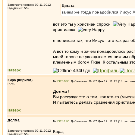
Зарегистрирован: 09.11.2012
Цитата:
Суждений: 559
зачем же тогда понадобился Иисус Х
вот это ты у христиан спроси
христианка
я понимаю так, что Иисус - это как раз 
А вот то кому и зачем понадобилось расп
моей голове не укладывается никоим обр
племенным богом Яхве. К остальным это
Наверх
Кира (Кирилл)
№
132440
Добавлено: Пт 07 Дек 12, 11:13 (14 лет том
Гость
Долма
!
Вы рассуждаете о том, как что-то (мысли
И пытаетесь делать сравнения христиан
Наверх
Долма
№
132441
Добавлено: Пт 07 Дек 12, 11:22 (14 лет том
Зарегистрирован: 09.11.2012
Кира,
Суждений: 559