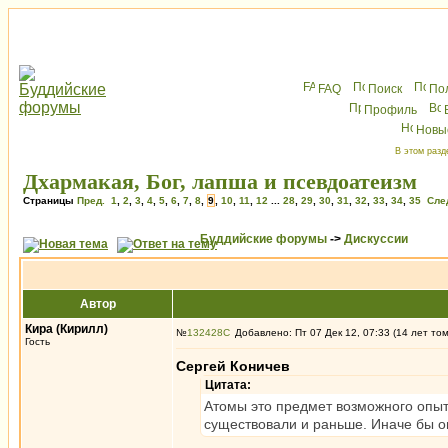
FAQ
Поиск
По
Профиль
Новы
В этом разд
Дхармакая, Бог, лапша и псевдоатеизм
Страницы
Пред.
1
,
2
,
3
,
4
,
5
,
6
,
7
,
8
,
9
,
10
,
11
,
12
...
28
,
29
,
30
,
31
,
32
,
33
,
34
,
35
Сле
Буддийские форумы
->
Дискуссии
Автор
Кира (Кирилл)
№
132428
Добавлено: Пт 07 Дек 12, 07:33 (14 лет то
Гость
Сергей Коничев
Цитата:
Атомы это предмет возможного опыт
существовали и раньше. Иначе бы 