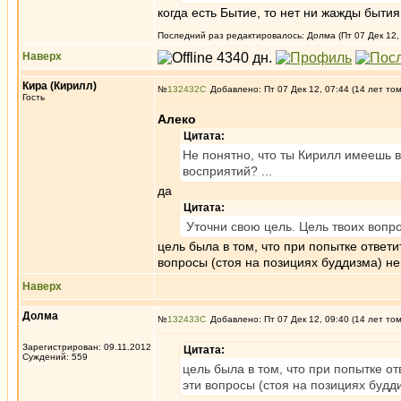
когда есть Бытие, то нет ни жажды бытия
Последний раз редактировалось: Долма (Пт 07 Дек 12, 
Наверх
Кира (Кирилл)
№
132432
Добавлено: Пт 07 Дек 12, 07:44 (14 лет то
Гость
Алеко
Цитата:
Не понятно, что ты Кирилл имеешь в
восприятий? ...
да
Цитата:
Уточни свою цель. Цель твоих вопро
цель была в том, что при попытке ответи
вопросы (стоя на позициях буддизма) не
Наверх
Долма
№
132433
Добавлено: Пт 07 Дек 12, 09:40 (14 лет то
Зарегистрирован: 09.11.2012
Цитата:
Суждений: 559
цель была в том, что при попытке от
эти вопросы (стоя на позициях будд