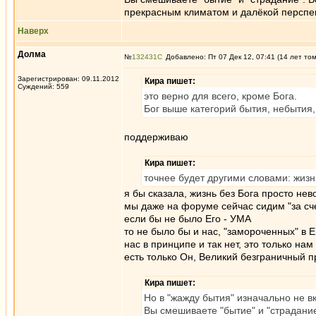
прекрасным климатом и далёкой перспект
Наверх
Долма
№
132431
Добавлено: Пт 07 Дек 12, 07:41 (14 лет то
Зарегистрирован: 09.11.2012
Кира пишет:
Суждений: 559
это верно для всего, кроме Бога.
Бог выше категорий бытия, небытия,
поддерживаю
Кира пишет:
точнее будет другими словами: жизн
я бы сказала, жизнь без Бога просто не
мы даже на форуме сейчас сидим "за сче
если бы не было Его - УМА
то не было бы и нас, "замороченных" в Е
нас в принципе и так нет, это только н
есть только Он, Великий безграничный 
Кира пишет:
Но в "жажду бытия" изначально не в
Вы смешиваете "бытие" и "страдани