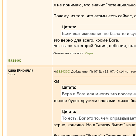
я не понимаю, что значит "потенциально
Почему, из того, что атомы есть сейчас, 
Цитата:
Если возникновения не было то и су
это верно для всего, кроме Бога.
Бог выше категорий бытия, небытия, ста
Ответы на этот пост:
Серж
Наверх
Кира (Кирилл)
№
132430
Добавлено: Пт 07 Дек 12, 07:40 (14 лет то
Гость
КИ
Цитата:
Вера в Бога для многих это послед
точнее будет другими словами: жизнь бе
Цитата:
То есть, Бог это то, чем оправдыва
верно, конечно. Но в "жажду бытия" изн
Вы смешиваете "бытие" и "страдание". В