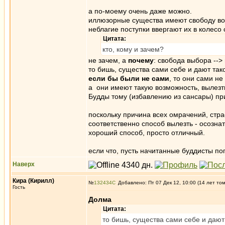
а по-моему очень даже можно.
иллюзорные существа имеют свободу воли
неблагие поступки ввергают их в колесо
Цитата:
кто, кому и зачем?
не зачем, а
почему
: свобода выбора -->
то бишь, существа сами себе и дают так
если бы были не сами
, то они сами не
а они имеют такую возможность, вылезть
Будды тому (избавлению из сансары) пр
поскольку причина всех омрачений, страс
соответственно способ вылезть - осозна
хороший способ, просто отличный.
если что, пусть начитанные буддисты по
Наверх
Кира (Кирилл)
№
132434
Добавлено: Пт 07 Дек 12, 10:00 (14 лет то
Гость
Долма
Цитата:
то бишь, существа сами себе и дают