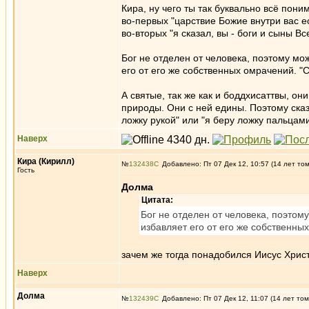
Кира, ну чего ты так буквально всё пони
во-первых "царствие Божие внутри вас ес
во-вторых "я сказал, вы - боги и сыны Вс
Бог не отделен от человека, поэтому мо
его от его же собственных омрачений. "Сп
А святые, так же как и боддхисаттвы, он
природы. Они с ней едины. Поэтому сказа
ложку рукой" или "я беру ложку пальцами
Наверх
Кира (Кирилл)
№
132438
Добавлено: Пт 07 Дек 12, 10:57 (14 лет то
Гость
Долма
Цитата:
Бог не отделен от человека, поэтом
избавляет его от его же собственных
зачем же тогда понадобился Иисус Хрис
Наверх
Долма
№
132439
Добавлено: Пт 07 Дек 12, 11:07 (14 лет том