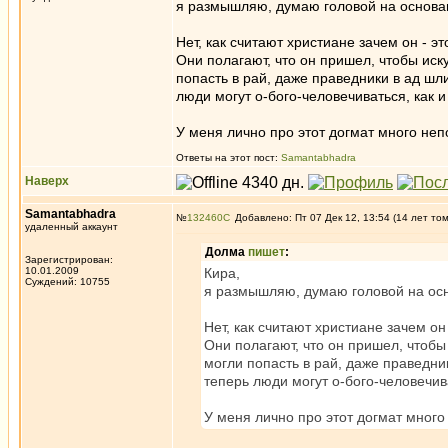
я размышляю, думаю головой на основани
Нет, как считают христиане зачем он - эт
Они полагают, что он пришел, чтобы иск
попасть в рай, даже праведники в ад шл
люди могут о-бого-человечиваться, как и
У меня лично про этот догмат много непо
Ответы на этот пост:
Samantabhadra
Наверх
Samantabhadra
№
132460
Добавлено: Пт 07 Дек 12, 13:54 (14 лет то
удаленный аккаунт
Долма
пишет
:
Зарегистрирован:
10.01.2009
Кира,
Суждений: 10755
я размышляю, думаю головой на осно
Нет, как считают христиане зачем он 
Они полагают, что он пришел, чтобы
могли попасть в рай, даже праведни
теперь люди могут о-бого-человечива
У меня лично про этот догмат много 