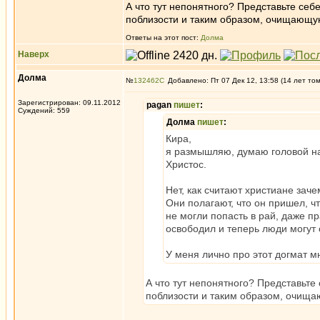
А что тут непонятного? Представьте себ
поблизости и таким образом, очищающую
Ответы на этот пост:
Долма
Наверх
Долма
№
132462
Добавлено: Пт 07 Дек 12, 13:58 (14 лет то
Зарегистрирован: 09.11.2012
pagan
пишет
:
Суждений: 559
Долма
пишет
:
Кира,
я размышляю, думаю головой на 
Христос.
Нет, как считают христиане заче
Они полагают, что он пришел, ч
не могли попасть в рай, даже п
освободил и теперь люди могут о
У меня лично про этот догмат мн
А что тут непонятного? Представьте
поблизости и таким образом, очищаю