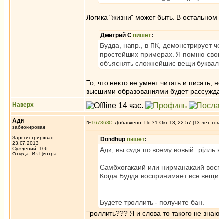
Логика "жизни" может быть. В остально
Дмитрий С
пишет
:
Будда, напр., в ПК, демонстрирует 
простейших примерах. Я помню свои 
объяснять сложнейшие вещи буквал
То, что некто не умеет читать и писать, 
высшими образованиями будет рассужда
Наверх
Ади
№
167363
Добавлено: Пн 21 Окт 13, 22:57 (13 лет то
заблокирован
Зарегистрирован:
Dondhup
пишет
:
23.07.2013
Суждений: 106
Ади, вы судя по всему новый трjлль
Откуда: Из Центра
Самбхогакаий или нирманакаий восп
Когда Будда воспринимает все вещи
Будете троллить - получите бан.
Троллить??? Я и слова то такого не знаю