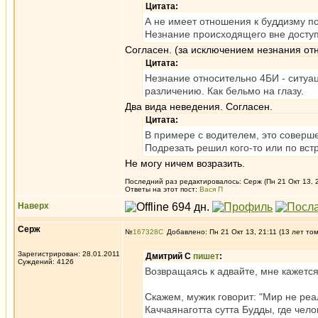
Цитата:
А не имеет отношения к буддизму п
Незнание происходящего вне доступа
Согласен. (за исключением незнания от
Цитата:
Незнание относительно 4БИ - ситуа
различению. Как бельмо на глазу.
Два вида неведения. Согласен.
Цитата:
В примере с водителем, это соверш
Подрезать решил кого-то или по вст
Не могу ничем возразить.
Последний раз редактировалось: Серж (Пн 21 Окт 13, 2
Ответы на этот пост:
Вася П
Наверх
Серж
№
167328
Добавлено: Пн 21 Окт 13, 21:11 (13 лет то
Зарегистрирован: 28.01.2011
Дмитрий С
пишет
:
Суждений: 4126
Возвращаясь к адвайте, мне кажется
Скажем, мужик говорит: "Мир не реа
Каччаянаготта сутта Будды, где чело