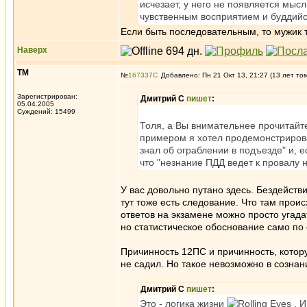
исчезает, у него не появляется мысл
чувственным восприятием и буддийс
Если быть последовательным, то мужик т
Наверх
ТМ
№
167337
Добавлено: Пн 21 Окт 13, 21:27 (13 лет то
Зарегистрирован:
Дмитрий С
пишет
:
05.04.2005
Суждений: 15499
Толя, а Вы внимательнее прочитай
примером я хотел продемонстрирова
знал об ограблении в подъезде" и, е
что "незнание ПДД ведет к провалу
У вас довольно путано здесь. Бездействи
тут тоже есть следование. Что там проис
ответов на экзамене можно просто угада
но статистическое обоснование само по
Причинность 12ПС и причинность, котору
не садил. Но такое невозможно в сознан
Дмитрий С
пишет
:
Это - логика жизни
. И