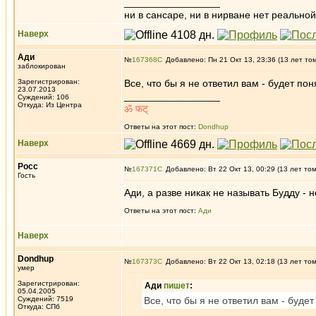
_________________
ни в сансаре, ни в нирване нет реальн
Наверх
Ади
№
167368
Добавлено: Пн 21 Окт 13, 23:36 (13 лет то
заблокирован
Зарегистрирован:
Все, что бы я не ответил вам - будет п
23.07.2013
_________________
Суждений: 106
Откуда: Из Центра
ॐ फट‍्
Ответы на этот пост:
Dondhup
Наверх
Росс
№
167371
Добавлено: Вт 22 Окт 13, 00:29 (13 лет то
Гость
Ади, а разве никак не называть Будду - н
Ответы на этот пост:
Ади
Наверх
Dondhup
№
167373
Добавлено: Вт 22 Окт 13, 02:18 (13 лет то
умер
Зарегистрирован:
Ади
пишет
:
05.04.2005
Суждений: 7519
Все, что бы я не ответил вам - буд
Откуда: СПб