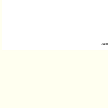
За инф