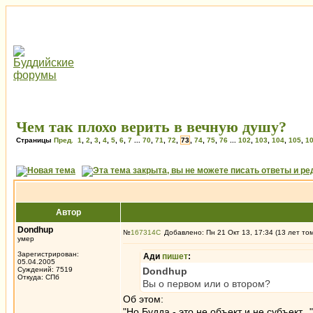
Чем так плохо верить в вечную душу?
Страницы
Пред.
1
,
2
,
3
,
4
,
5
,
6
,
7
...
70
,
71
,
72
,
73
,
74
,
75
,
76
...
102
,
103
,
104
,
105
,
1
Автор
Dondhup
№
167314
Добавлено: Пн 21 Окт 13, 17:34 (13 лет то
умер
Зарегистрирован:
Ади
пишет
:
05.04.2005
Суждений: 7519
Dondhup
Откуда: СПб
Вы о первом или о втором?
Об этом:
"Но Будда - это не объект и не субъект..."