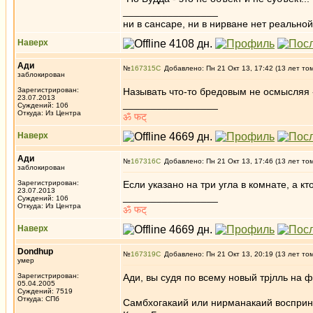
_________________
ни в сансаре, ни в нирване нет реальн
Наверх
Ади
№
167315
Добавлено: Пн 21 Окт 13, 17:42 (13 лет то
заблокирован
Зарегистрирован:
Называть что-то бредовым не осмысляя -
23.07.2013
_________________
Суждений: 106
Откуда: Из Центра
ॐ फट‍्
Наверх
Ади
№
167316
Добавлено: Пн 21 Окт 13, 17:46 (13 лет то
заблокирован
Зарегистрирован:
Если указано на три угла в комнате, а кто
23.07.2013
_________________
Суждений: 106
Откуда: Из Центра
ॐ फट‍्
Наверх
Dondhup
№
167319
Добавлено: Пн 21 Окт 13, 20:19 (13 лет то
умер
Зарегистрирован:
Ади, вы судя по всему новый трjлль на 
05.04.2005
Суждений: 7519
Откуда: СПб
Самбхогакаий или нирманакаий восприн