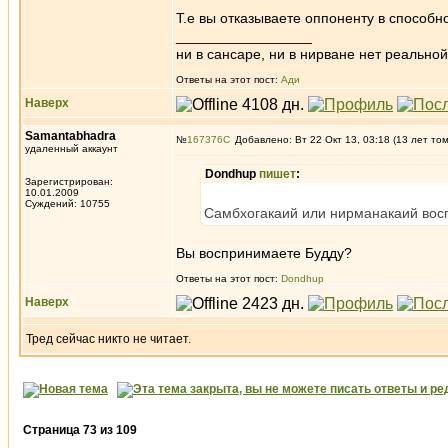
Т.е вы отказываете оппоненту в способн
_________________
ни в сансаре, ни в нирване нет реальн
Ответы на этот пост:
Ади
Наверх
Samantabhadra
№
167376
Добавлено: Вт 22 Окт 13, 03:18 (13 лет то
удаленный аккаунт
Dondhup
пишет
:
Зарегистрирован:
10.01.2009
Суждений: 10755
Самбхогакаий или нирманакаий восп
Вы воспринимаете Будду?
Ответы на этот пост:
Dondhup
Наверх
Тред сейчас никто не читает.
Страница
73
из
109