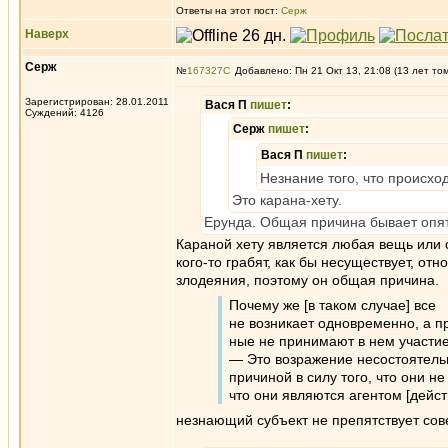
Ответы на этот пост:
Серж
Наверх
Серж
№
167327
Добавлено: Пн 21 Окт 13, 21:08 (13 лет то
Зарегистрирован: 28.01.2011
Вася П
пишет
:
Суждений: 4126
Серж
пишет
:
Вася П
пишет
:
Незнание того, что происхо
Это карана-хету.
Ерунда. Общая причина бывает опят
Караной хету является любая вещь или с
кого-то грабят, как бы несуществует, от
злодеяния, поэтому он общая причина.
Почему же [в таком случае] все
не возникает одновременно, а пр
ные не принимают в нем участие
— Это возражение несостоятель
причиной в силу того, что они н
что они являются агентом [дейст
незнающий субъект не препятствует сове