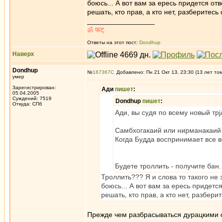
боюсь... А вот вам за ересь придется о
решать, кто прав, а кто нет, разберитесь
_________________
ॐ फट‍्
Ответы на этот пост:
Dondhup
Наверх
Dondhup
№
167367
Добавлено: Пн 21 Окт 13, 23:30 (13 лет то
умер
Зарегистрирован:
Ади
пишет
:
05.04.2005
Суждений: 7519
Dondhup
пишет
:
Откуда: СПб
Ади, вы судя по всему новый тр
Самбхогакаий или нирманакаий 
Когда Будда воспринимает все в
Будете троллить - получите бан.
Троллить??? Я и слова то такого не 
боюсь... А вот вам за ересь придет
решать, кто прав, а кто нет, разбери
Прежде чем разбрасываться дурацкими о