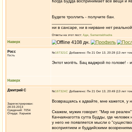
Когда Будда воспринимает все вещи и я
Будете троллить - получите бан.
_________________
ни в сансаре, ни в нирване нет реальн
Ответы на этот пост:
Ади
,
Samantabhadra
Наверх
Росс
№
167321
Добавлено: Пн 21 Окт 13, 20:28 (13 лет то
Гость
Энтот могёть. Бац ваджрой по голове! - 
Наверх
Дмитрий С
№
167324
Добавлено: Пн 21 Окт 13, 20:49 (13 лет то
Возвращаясь к адвайте, мне кажется, у 
Зарегистрирован:
28.03.2013
Суждений: 7054
Скажем, мужик говорит: "Мир не реален"
Откуда: Харьков
Каччаянаготта сутта Будды, где человек 
у него не появляется мысли о "существо
восприятием и буддийскими воззрениями