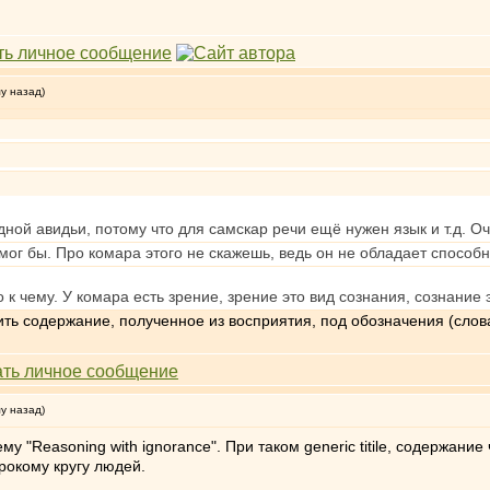
му назад)
дной авидьи, потому что для самскар речи ещё нужен язык и т.д. О
смог бы. Про комара этого не скажешь, ведь он не обладает способ
о к чему. У комара есть зрение, зрение это вид сознания, сознание
ить содержание, полученное из восприятия, под обозначения (слова
му назад)
у "Reasoning with ignorance". При таком generic titile, содержан
рокому кругу людей.