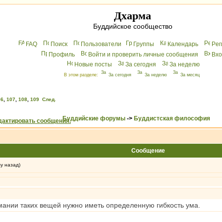
Дхарма
Буддийское сообщество
FAQ
Поиск
Пользователи
Группы
Календарь
Peг
Профиль
Войти и проверить личные сообщения
Вхo
Новые посты
За сегодня
За неделю
В этом разделе:
За сегодня
За неделю
За месяц
06
,
107
,
108
,
109
След.
Буддийские форумы
->
Буддистская философия
Сообщение
му назад)
имании таких вещей нужно иметь определенную гибкость ума.