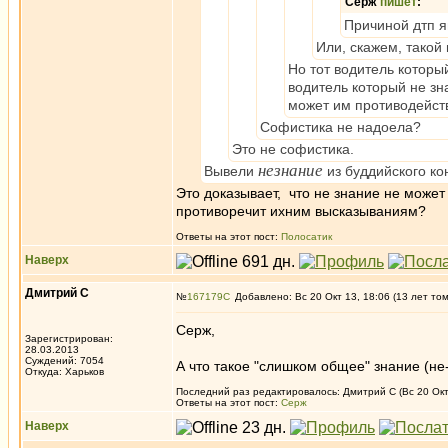
Серж
пишет
:
Причиной дтп я
Или, скажем, такой
Но тот водитель которы
водитель который не зн
может им противодейств
Cофистика не надоела?
Это не софистика.
незнание
Вывели
из буддийского ко
Это доказывает, что не знание не может
противоречит ихним высказываниям?
Ответы на этот пост:
Полосатик
Наверх
Дмитрий С
№
167179
Добавлено: Вс 20 Окт 13, 18:06 (13 лет то
Серж,
Зарегистрирован:
28.03.2013
Суждений: 7054
А что такое "слишком общее" знание (н
Откуда: Харьков
Последний раз редактировалось: Дмитрий С (Вс 20 Окт 
Ответы на этот пост:
Серж
Наверх