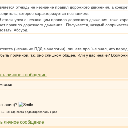
вляется отнюдь не незнание правил дорожного движения, а конкре
 водитель, которое характеризуется незнанием.
й столкнулся с незнающим правила дорожного движения, тоже харак
ает правило дорожного движения. Получается, каждый сопричастен 
овать. Абсурд.
нтекста (незнание ПДД в аналогии), пишете про "не знал, что перед
 быть причиной, т.к. оно слишком общее. Или у вас иначе? Возможн
му назад)
е-знание)?
13, 18:13), всего редактировалось 1 раз