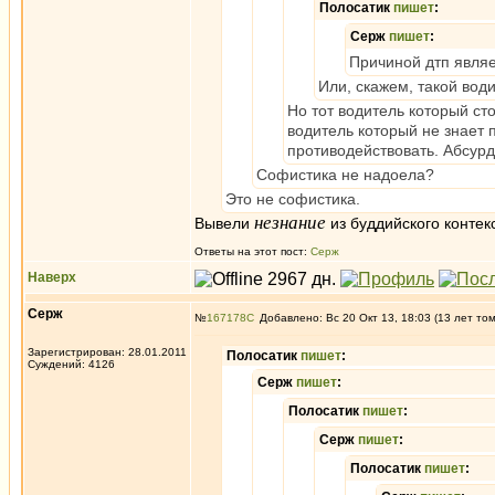
Полосатик
пишет
:
Серж
пишет
:
Причиной дтп являе
Или, скажем, такой вод
Но тот водитель который ст
водитель который не знает 
противодействовать. Абсурд
Cофистика не надоела?
Это не софистика.
незнание
Вывели
из буддийского контек
Ответы на этот пост:
Серж
Наверх
Серж
№
167178
Добавлено: Вс 20 Окт 13, 18:03 (13 лет то
Зарегистрирован: 28.01.2011
Полосатик
пишет
:
Суждений: 4126
Серж
пишет
:
Полосатик
пишет
:
Серж
пишет
:
Полосатик
пишет
: