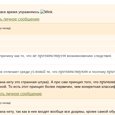
 Я все время упражняюсь
.
му назад)
не препятствует
ричину как то, что
возникновению следствия.
условий
препятствуют
при
ие отличает среди
те, что
и поэтому
причина
на-хету это странная штука). А про сам принцип того, что
ной. То есть этот принцип более первичен, чем конкретная класси
му назад)
рана-хету, так как в нее входят вообще все дхармы, кроме самой о