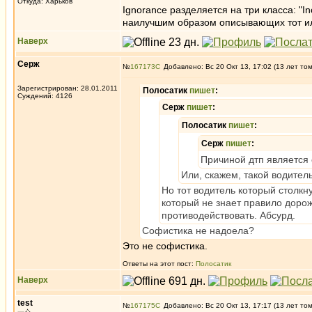
Откуда: Харьков
Ignorance разделяется на три класса: "I
наилучшим образом описывающих тот или
Наверх
Серж
№
167173
Добавлено: Вс 20 Окт 13, 17:02 (13 лет то
Зарегистрирован: 28.01.2011
Полосатик
пишет
:
Суждений: 4126
Серж
пишет
:
Полосатик
пишет
:
Серж
пишет
:
Причиной дтп является 
Или, скажем, такой водител
Но тот водитель который столкн
который не знает правило дорож
противодействовать. Абсурд.
Cофистика не надоела?
Это не софистика.
Ответы на этот пост:
Полосатик
Наверх
test
№
167175
Добавлено: Вс 20 Окт 13, 17:17 (13 лет то