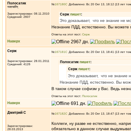
Полосатик
№
167180
Добавлено: Вс 20 Окт 13, 18:12 (13 лет то
नक्तचारिन्
Зарегистрирован: 08.11.2010
Серж
пишет
:
Суждений: 2607
Это доказывает, что не знание не м
Незнание ПДД, естественно. Вы можете п
Ответы на этот пост:
Серж
Наверх
Серж
№
167181
Добавлено: Вс 20 Окт 13, 18:41 (13 лет то
Зарегистрирован: 28.01.2011
Полосатик
пишет
:
Суждений: 4126
Серж
пишет
:
Это доказывает, что не знание 
Незнание ПДД, естественно. Вы може
В таком случае софизм у Вас. Ведь незн
Ответы на этот пост:
Полосатик
Наверх
Дмитрий С
№
167182
Добавлено: Вс 20 Окт 13, 18:47 (13 лет то
Коллеги, ну разве не естественно, напр
Зарегистрирован:
обязательно в данном случае выдумывать
28.03.2013