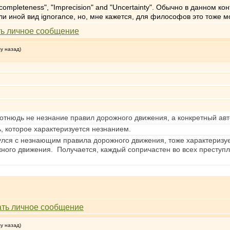
ncompleteness", "Imprecision" and "Uncertainty". Обычно в данном 
 иной вид ignorance, но, мне кажется, для философов это тоже м
му назад)
отнюдь не незнание правил дорожного движения, а конкретный авт
ь, которое характеризуется незнанием.
улся с незнающим правила дорожного движения, тоже характеризуе
ного движения. Получается, каждый сопричастен во всех преступле
му назад)