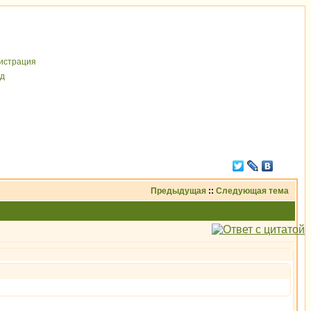
иcтрaция
д
Предыдущая
::
Следующая тема