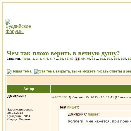
Чем так плохо верить в вечную душу?
Страницы
Пред.
1
,
2
,
3
,
4
,
5
,
6
,
7
...
65
,
66
,
67
,
68
,
69
,
70
,
71
...
102
,
103
,
104
,
105
,
1
Автор
Дмитрий С
№
167167
Добавлено: Вс 20 Окт 13, 16:41 (13 лет то
test
пишет
:
Зарегистрирован:
28.03.2013
Дмитрий С
пишет
:
Суждений: 7054
Откуда: Харьков
Коллеги, мне кажется, при пон