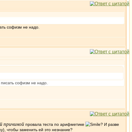
ать софизм не надо.
 писать софизм не надо.
й причиной
провала теста по арифметике
? И разве
у), чтобы заменить ей это незнание?