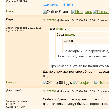
_________________
Суждений: 52228
Буддизм чистой воды
Наверх
Серж
№
167171
Добавлено: Вс 20 Окт 13, 16:56 (13 лет то
Зарегистрирован: 28.01.2011
test
пишет
:
Суждений: 4126
Серж
пишет
:
Цитата:
Самскары и не берутся из о
Но если бы у него был язык он 
Про комара я что-то не понял что эт
Да, но у комара нет способности подвод
еще.
Наверх
Дмитрий С
№
167172
Добавлено: Вс 20 Окт 13, 16:59 (13 лет то
Сейчас обдумываю научную статью на тем
Зарегистрирован:
действительно могут быть интересны ши
28.03.2013
Суждений: 7054