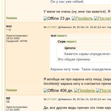
Он у нас уже гибкий.
У меня не очень (ну, мне так кажется).
Наверх
test
№
167168
Добавлено: Вс 20 Окт 13, 16:42 (13 лет то
一心
test
пишет
:
Зарегистрирован:
18.02.2005
Суждений: 18709
Серж
пишет
:
Цитата:
Кажется сарвы определяли п
Это общая причина.
Карана-хету тоже. Такое определен
Я вообще не про карана-хету пишу, (кара
поэтому
карана-хету и считается причи
Наверх
КИ
№
167169
Добавлено: Вс 20 Окт 13, 16:43 (13 лет то
3Д
Зарегистрирован:
Да, все другие виды причин это тоже ка
17.02.2005