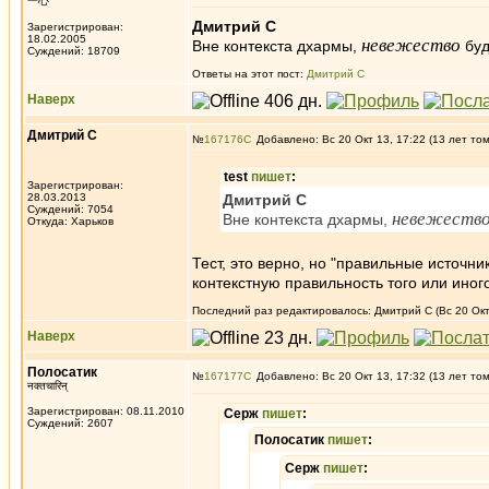
一心
Дмитрий С
Зарегистрирован:
18.02.2005
невежество
Вне контекста дхармы,
буд
Суждений: 18709
Ответы на этот пост:
Дмитрий С
Наверх
Дмитрий С
№
167176
Добавлено: Вс 20 Окт 13, 17:22 (13 лет то
test
пишет
:
Зарегистрирован:
28.03.2013
Дмитрий С
Суждений: 7054
невежеств
Вне контекста дхармы,
Откуда: Харьков
Тест, это верно, но "правильные источн
контекстную правильность того или иного
Последний раз редактировалось: Дмитрий С (Вс 20 Окт 
Наверх
Полосатик
№
167177
Добавлено: Вс 20 Окт 13, 17:32 (13 лет то
नक्तचारिन्
Зарегистрирован: 08.11.2010
Серж
пишет
:
Суждений: 2607
Полосатик
пишет
:
Серж
пишет
: