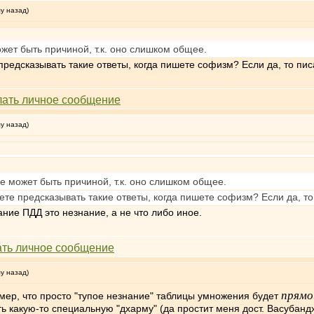
му назад)
ожет быть причиной, т.к. оно слишком общее.
редсказывать такие ответы, когда пишете софизм? Если да, то пис
му назад)
не может быть причиной, т.к. оно слишком общее.
те предсказывать такие ответы, когда пишете софизм? Если да, то
ание ПДД это незнание, а не что либо иное.
му назад)
прямо
имер, что просто "тупое незнание" таблицы умножения будет
 какую-то специальную "дхарму" (да простит меня дост. Васубандх