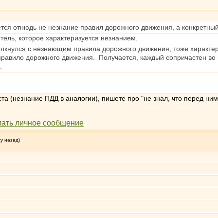
тся отнюдь не незнание правил дорожного движения, а конкретный
итель, которое характеризуется незнанием.
олкнулся с незнающим правила дорожного движения, тоже характери
правило дорожного движения. Получается, каждый сопричастен во в
.
ста (незнание ПДД в аналогии), пишете про "не знал, что перед ним
му назад)