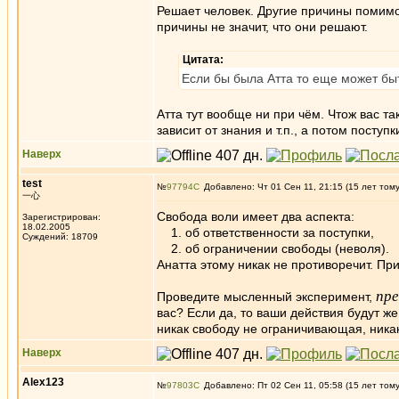
Решает человек. Другие причины помимо
причины не значит, что они решают.
Цитата:
Если бы была Атта то еще может быт
Атта тут вообще ни при чём. Чтож вас так
зависит от знания и т.п., а потом поступк
Наверх
test
№
97794
Добавлено: Чт 01 Сен 11, 21:15 (15 лет том
一心
Свобода воли имеет два аспекта:
Зарегистрирован:
18.02.2005
1. об ответственности за поступки,
Суждений: 18709
2. об ограничении свободы (неволя).
Анатта этому никак не противоречит. Пр
пр
Проведите мысленный эксперимент,
вас? Если да, то ваши действия будут же
никак свободу не ограничивающая, никак
Наверх
Alex123
№
97803
Добавлено: Пт 02 Сен 11, 05:58 (15 лет том