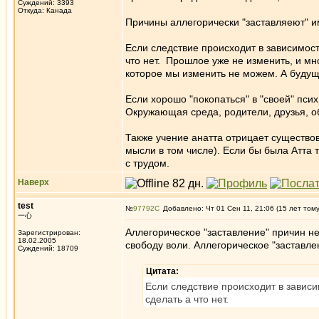
Суждений: 3393
Откуда: Канада
Причины аллегорически "заставляеют" им
Если следствие происходит в зависимост
что нет. Прошлое уже не изменить, и мн
которое мы изменить не можем. А будуще
Если хорошо "покопаться" в "своей" пси
Окружающая среда, родители, друзья, общ
Также учение анатта отрицает существо
мысли в том числе). Если бы была Атта 
с трудом.
Наверх
test
№
97792
Добавлено: Чт 01 Сен 11, 21:06 (15 лет том
一心
Аллегорическое "заставление" причин н
Зарегистрирован:
18.02.2005
свободу воли. Аллегорическое "заставле
Суждений: 18709
Цитата:
Если следствие происходит в зависи
сделать а что нет.