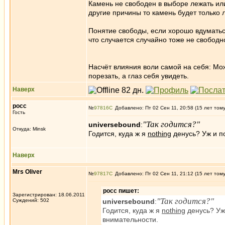
Камень не свободен в выборе лежать или
другие причины то камень будет только 
Понятие свободы, если хорошо вдуматься
что случается случайно тоже не свободн
Насчёт влияния воли самой на себя: Мож
порезать, а глаз себя увидеть.
Наверх
росс
№
97816
Добавлено: Пт 02 Сен 11, 20:58 (15 лет том
Гость
"Так годится?"
universebound
:
Откуда: Minsk
Годится, куда ж я
nothing
денусь? Уж и п
Наверх
Mrs Oliver
№
97817
Добавлено: Пт 02 Сен 11, 21:12 (15 лет том
росс пишет:
Зарегистрирован: 18.06.2011
"Так годится?"
Суждений: 502
universebound
:
Годится, куда ж я
nothing
денусь? Уж
внимательности.