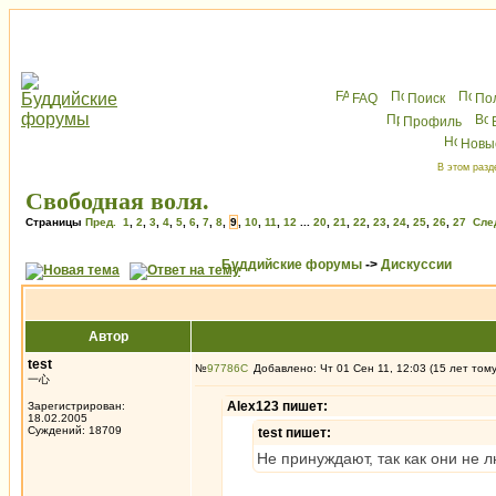
FAQ
Поиск
По
Профиль
Новы
В этом разд
Свободная воля.
Страницы
Пред.
1
,
2
,
3
,
4
,
5
,
6
,
7
,
8
,
9
,
10
,
11
,
12
...
20
,
21
,
22
,
23
,
24
,
25
,
26
,
27
Сле
Буддийские форумы
->
Дискуссии
Автор
test
№
97786
Добавлено: Чт 01 Сен 11, 12:03 (15 лет том
一心
Alex123 пишет:
Зарегистрирован:
18.02.2005
Суждений: 18709
test пишет:
Не принуждают, так как они не 