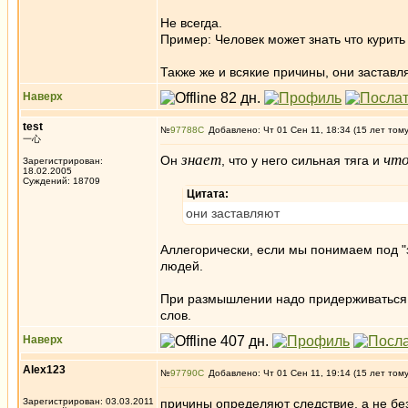
Не всегда.
Пример: Человек может знать что курить 
Также же и всякие причины, они застав
Наверх
test
№
97788
Добавлено: Чт 01 Сен 11, 18:34 (15 лет том
一心
знает
чт
Он
, что у него сильная тяга и
Зарегистрирован:
18.02.2005
Суждений: 18709
Цитата:
они заставляют
Аллегорически, если мы понимаем под "
людей.
При размышлении надо придерживаться с
слов.
Наверх
Alex123
№
97790
Добавлено: Чт 01 Сен 11, 19:14 (15 лет том
Зарегистрирован: 03.03.2011
причины определяют следствие, а не бе