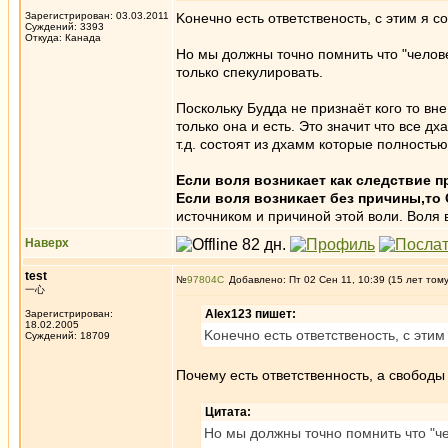
Зарегистрирован: 03.03.2011
Koнечно есть ответственость, с этим я с
Суждений: 3393
Откуда: Канада
Но мы должны точно помнить что "челов
только спекулировать.
Поскольку Будда не признаёт кого то вне
только она и есть. Это значит что все 
т.д. состоят из дхамм которые полность
Если воля возникает как следствие п
Если воля возникает без причины,то
источником и причиной этой воли. Воля 
Наверх
test
№
97804
Добавлено: Пт 02 Сен 11, 10:39 (15 лет том
一心
Alex123 пишет:
Зарегистрирован:
18.02.2005
Koнечно есть ответственость, с этим
Суждений: 18709
Почему есть ответственность, а свободы
Цитата:
Но мы должны точно помнить что "че