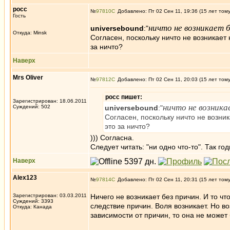
росс
№
97810
Добавлено: Пт 02 Сен 11, 19:36 (15 лет том
Гость
ничто не возникает 
universebound
:"
Откуда: Minsk
Согласен, поскольку ничто не возникает 
за ничто?
Наверх
Mrs Oliver
№
97812
Добавлено: Пт 02 Сен 11, 20:03 (15 лет том
росс пишет:
Зарегистрирован: 18.06.2011
ничто не возника
Суждений: 502
universebound
:"
Согласен, поскольку ничто не возник
это за ничто?
))) Согласна.
Следует читать: "ни одно что-то". Так го
Наверх
Alex123
№
97814
Добавлено: Пт 02 Сен 11, 20:31 (15 лет том
Зарегистрирован: 03.03.2011
Ничего не возникает без причин. И то ч
Суждений: 3393
следствие причин. Воля возникает. Но в
Откуда: Канада
зависимости от причин, то она не может