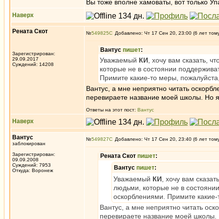
Вы тоже вполне хамоваты, вот только Упас
Наверх
Рената Скот
№
549825
Добавлено: Чт 17 Сен 20, 23:00 (6 лет том
Вантус
пишет
:
Зарегистрирован:
29.09.2017
Уважаемый
КИ
, хочу вам сказать, 
Суждений: 14208
которые не в состоянии поддержива
Примите какие-то меры, пожалуйста,
Вантус, а мне неприятно читать оскорбл
перевираете название моей школы. Но я
Ответы на этот пост:
Вантус
Наверх
Вантус
№
549827
Добавлено: Чт 17 Сен 20, 23:40 (6 лет том
заблокирован
Зарегистрирован:
Рената Скот
пишет
:
09.09.2008
Суждений: 7953
Вантус
пишет
:
Откуда: Воронеж
Уважаемый
КИ
, хочу вам сказа
людьми, которые не в состояни
оскорблениями. Примите какие-т
Вантус, а мне неприятно читать оск
перевираете название моей школы. 