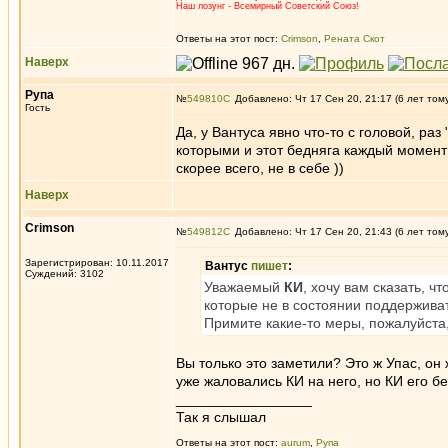
Наш лозунг - Всемирный Советский Союз!
Ответы на этот пост:
Crimson
,
Рената Скот
Наверх
Рупа
№
549810
Добавлено: Чт 17 Сен 20, 21:17 (6 лет том
Гость
Да, у Вантуса явно что-то с головой, р
которыми и этот бедняга каждый момент 
скорее всего, не в себе ))
Наверх
Crimson
№
549812
Добавлено: Чт 17 Сен 20, 21:43 (6 лет том
Зарегистрирован: 10.11.2017
Вантус
пишет
:
Суждений: 3102
Уважаемый
КИ
, хочу вам сказать, 
которые не в состоянии поддержива
Примите какие-то меры, пожалуйста,
Вы только это заметили? Это ж Упас, он 
уже жаловались КИ на него, но КИ его бер
_________________
Так я слышал
Ответы на этот пост:
aurum
,
Рупа