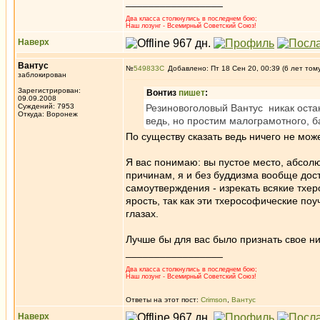
_________________
Два класса столкнулись в последнем бою;
Наш лозунг - Всемирный Советский Союз!
Наверх
Вантус
№
549833
Добавлено: Пт 18 Сен 20, 00:39 (6 лет том
заблокирован
Зарегистрирован:
Вонтиз
пишет
:
09.09.2008
Суждений: 7953
Резиновоголовый Вантус никак остан
Откуда: Воронеж
ведь, но простим малограмотного, 
По существу сказать ведь ничего не мож
Я вас понимаю: вы пустое место, абсолю
причинам, я и без буддизма вообще дос
самоутверждения - изрекать всякие тхер
ярость, так как эти тхерософические по
глазах.
Лучше бы для вас было признать свое ни
_________________
Два класса столкнулись в последнем бою;
Наш лозунг - Всемирный Советский Союз!
Ответы на этот пост:
Crimson
,
Вантус
Наверх