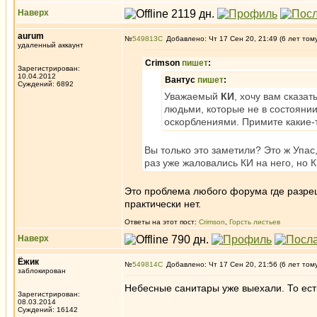
Наверх
aurum
№
549813
Добавлено: Чт 17 Сен 20, 21:49 (6 лет том
удаленный аккаунт
Crimson
пишет
:
Зарегистрирован:
10.04.2012
Вантус
пишет
:
Суждений: 6892
Уважаемый
КИ
, хочу вам сказа
людьми, которые не в состояни
оскорблениями. Примите какие-т
Вы только это заметили? Это ж Упас,
раз уже жаловались КИ на него, но К
Это проблема любого форума где разреше
практически нет.
Ответы на этот пост:
Crimson
,
Горсть листьев
Наверх
Ёжик
№
549814
Добавлено: Чт 17 Сен 20, 21:56 (6 лет том
заблокирован
Небесные санитары уже выехали. То есть
Зарегистрирован:
08.03.2014
Суждений: 16142