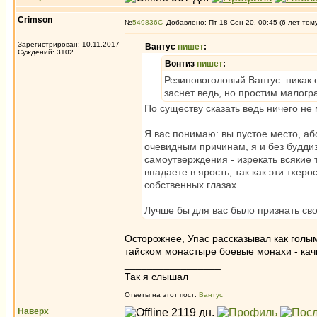
Crimson
№
549836
Добавлено: Пт 18 Сен 20, 00:45 (6 лет том
Зарегистрирован: 10.11.2017
Вантус
пишет
:
Суждений: 3102
Вонтиз
пишет
:
Резиновоголовый Вантус никак о
заснет ведь, но простим малог
По существу сказать ведь ничего не
Я вас понимаю: вы пустое место, аб
очевидным причинам, я и без будди
самоутверждения - изрекать всякие 
впадаете в ярость, так как эти тхер
собственных глазах.
Лучше бы для вас было признать сво
Осторожнее, Упас рассказывал как голым
тайском монастыре боевые монахи - кач
_________________
Так я слышал
Ответы на этот пост:
Вантус
Наверх