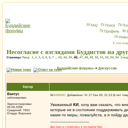
FAQ
Поиск
По
Профиль
Новы
В этом разд
Несогласие с взглядами Буддистов на друг
Страницы
Пред.
1
,
2
,
3
,
4
,
5
,
6
,
7
...
43
,
44
,
45
,
46
,
47
,
48
,
49
,
50
,
51
,
52
,
53
,
54
След
Буддийские форумы
->
Дискуссии
Автор
Вантус
№
549809
Добавлено: Чт 17 Сен 20, 21:13 (6 лет том
заблокирован
Зарегистрирован:
Уважаемый
КИ
, хочу вам сказать, что 
09.09.2008
которые не в состоянии поддерживать д
Суждений: 7953
Откуда: Воронеж
какие-то меры, пожалуйста, а я пойду д
_________________
Два класса столкнулись в последнем бою;