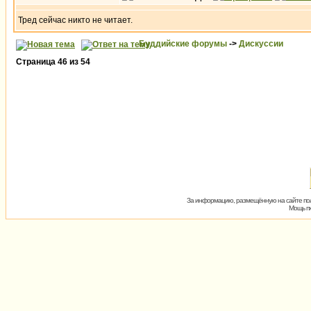
Тред сейчас никто не читает.
Буддийские форумы
->
Дискуссии
Страница
46
из
54
За информацию, размещённую на сайте пол
Мощь пх