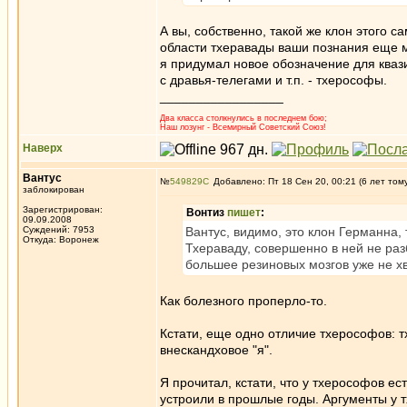
А вы, собственно, такой же клон этого с
области тхеравады ваши познания еще м
я придумал новое обозначение для кваз
с дравья-телегами и т.п. - тхерософы.
_________________
Два класса столкнулись в последнем бою;
Наш лозунг - Всемирный Советский Союз!
Наверх
Вантус
№
549829
Добавлено: Пт 18 Сен 20, 00:21 (6 лет том
заблокирован
Зарегистрирован:
Вонтиз
пишет
:
09.09.2008
Суждений: 7953
Вантус, видимо, это клон Германна, 
Откуда: Воронеж
Тхераваду, совершенно в ней не ра
большее резиновых мозгов уже не х
Как болезного проперло-то.
Кстати, еще одно отличие тхерософов: т
внескандховое "я".
Я прочитал, кстати, что у тхерософов ес
устроили в прошлые годы. Аргументы у т