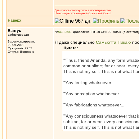
_________________
Два класса столкнулись в последнем бою;
Наш лозунг - Всемирный Советский Союз!
Наверх
Вантус
№
549830
Добавлено: Пт 18 Сен 20, 00:31 (6 лет том
заблокирован
Зарегистрирован:
Я даже специально
Самьютта Никаю
пос
09.09.2008
Цитата:
Суждений: 7953
Откуда: Воронеж
"'Thus, friend Ananda, any form whatsoev
common or sublime; far or near: every f
This is not my self. This is not what I 
"'Any feeling whatsoever...
"'Any perception whatsoever...
"'Any fabrications whatsoever...
"'Any consciousness whatsoever that is 
sublime; far or near: every consciousnes
This is not my self. This is not what I 