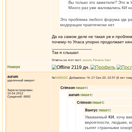
Вы только это заметили? Это ж У
Много раз уже жаловались КИ на 
Это проблема любого форума где раз
модерации практически нет.
Да на самом деле не такая уж и проблема
почему-то Упаса упорно продолжает нянч
_________________
Так я слышал
Ответы на этот пост:
aurum
,
Рената Скот
Наверх
aurum
№
549823
Добавлено: Чт 17 Сен 20, 22:57 (6 лет том
удаленный аккаунт
Crimson
пишет
:
Зарегистрирован:
10.04.2012
aurum
пишет
:
Суждений: 6892
Crimson
пишет
:
Вантус
пишет
:
Уважаемый
КИ
, хочу в
вероятности, людьми, к
сыпят странными оскорб