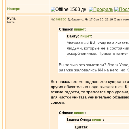
Наверх
Рупа
№
549815
Добавлено: Чт 17 Сен 20, 22:16 (6 лет том
Гость
Crimson
пишет
:
Вантус
пишет
:
Уважаемый
КИ
, хочу вам сказа
людьми, которые не в состояни
оскорблениями. Примите какие-т
Вы только это заметили? Это ж Упас,
раз уже жаловались КИ на него, но К
Вот насколько же подленькое существо эт
других обязательно надо высказаться. К
всякие гадости, то треплется про уровн
для чистки унитаза унизительно обзываю
совсем.
Crimson
пишет
:
Leanna Ortega
пишет
:
Цитата: