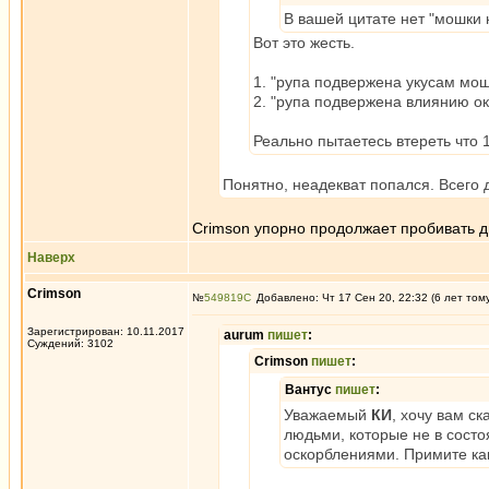
В вашей цитате нет "мошки 
Вот это жесть.
1. "рупа подвержена укусам мош
2. "рупа подвержена влиянию о
Реально пытаетесь втереть что 
Понятно, неадекват попался. Всего 
Crimson упорно продолжает пробивать дн
Наверх
Crimson
№
549819
Добавлено: Чт 17 Сен 20, 22:32 (6 лет том
Зарегистрирован: 10.11.2017
aurum
пишет
:
Суждений: 3102
Crimson
пишет
:
Вантус
пишет
:
Уважаемый
КИ
, хочу вам с
людьми, которые не в сост
оскорблениями. Примите как