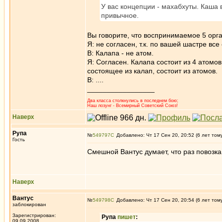
У вас концепции - махабхуты. Каша 
привычное.
Вы говорите, что воспринимаемое 5 орга
Я: не согласен, т.к. по вашей шастре все
В: Калапа - не атом.
Я: Согласен. Калапа состоит из 4 атомо
состоящее из калап, состоит из атомов.
В: ....
_________________
Два класса столкнулись в последнем бою;
Наш лозунг - Всемирный Советский Союз!
Наверх
Рупа
№
549797
Добавлено: Чт 17 Сен 20, 20:52 (6 лет том
Гость
Смешной Вантус думает, что раз повозка 
Наверх
Вантус
№
549798
Добавлено: Чт 17 Сен 20, 20:54 (6 лет том
заблокирован
Зарегистрирован:
Рупа
пишет
:
09.09.2008