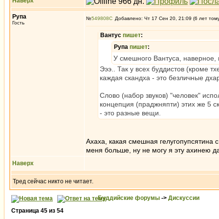
Наверх
Рупа
№
549808
Добавлено: Чт 17 Сен 20, 21:09 (6 лет том
Гость
Вантус
пишет
:
Рупа
пишет
:
У смешного Вантуса, наверное, 
Эээ.. Так у всех буддистов (кроме 
каждая скандха - это безличные дха
Слово (набор звуков) "человек" исп
концепция (праджняпти) этих же 5 ск
- это разные вещи.
Ахаха, какая смешная гелугопупсятина 
меня больше, ну не могу я эту ахинею да
Наверх
Тред сейчас никто не читает.
Буддийские форумы
->
Дискуссии
Страница
45
из
54