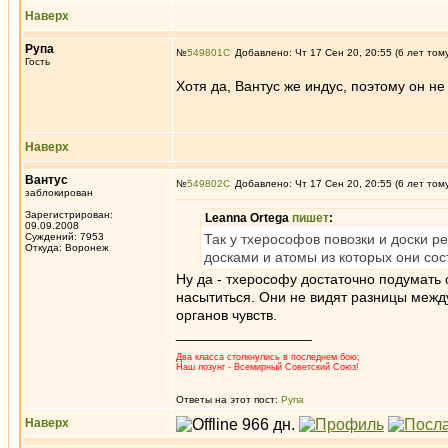
Наверх
Рупа
№
549801
Добавлено: Чт 17 Сен 20, 20:55 (6 лет том
Гость
Хотя да, Вантус же индус, поэтому он не
Наверх
Вантус
№
549802
Добавлено: Чт 17 Сен 20, 20:55 (6 лет том
заблокирован
Зарегистрирован:
Leanna Ortega
пишет
:
09.09.2008
Суждений: 7953
Так у тхерософов повозки и доски реа
Откуда: Воронеж
досками и атомы из которых они сос
Ну да - тхерософу достаточно подумать
насытиться. Они не видят разницы межд
органов чувств.
_________________
Два класса столкнулись в последнем бою;
Наш лозунг - Всемирный Советский Союз!
Ответы на этот пост:
Рупа
Наверх