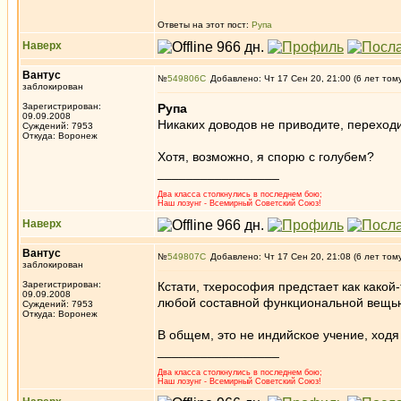
Ответы на этот пост:
Рупа
Наверх
Вантус
№
549806
Добавлено: Чт 17 Сен 20, 21:00 (6 лет том
заблокирован
Зарегистрирован:
Рупа
09.09.2008
Никаких доводов не приводите, переходи
Суждений: 7953
Откуда: Воронеж
Хотя, возможно, я спорю с голубем?
_________________
Два класса столкнулись в последнем бою;
Наш лозунг - Всемирный Советский Союз!
Наверх
Вантус
№
549807
Добавлено: Чт 17 Сен 20, 21:08 (6 лет том
заблокирован
Зарегистрирован:
Кстати, тхерософия предстает как какой
09.09.2008
любой составной функциональной вещью.
Суждений: 7953
Откуда: Воронеж
В общем, это не индийское учение, ход
_________________
Два класса столкнулись в последнем бою;
Наш лозунг - Всемирный Советский Союз!