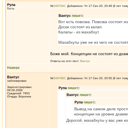
Рупа
№
549794
Добавлено: Чт 17 Сен 20, 20:48 (6 лет том
Гость
Вантус
пишет
:
Вот есть повозка. Повозка состоит из
Доски состоят из калап.
Калапы - из махабхут.
Махабхуты уже не из чего не состоя
Боже мой. Концепции не состоят из дха
Ответы на этот пост:
Вантус
Наверх
Вантус
№
549796
Добавлено: Чт 17 Сен 20, 20:50 (6 лет том
заблокирован
Зарегистрирован:
Рупа
пишет
:
09.09.2008
Суждений: 7953
Вантус
пишет
:
Откуда: Воронеж
Рупа
пишет
:
Вывод на самом деле просто
концепции на уровне дхамм
Дорогой, махабхуты у вас уже к