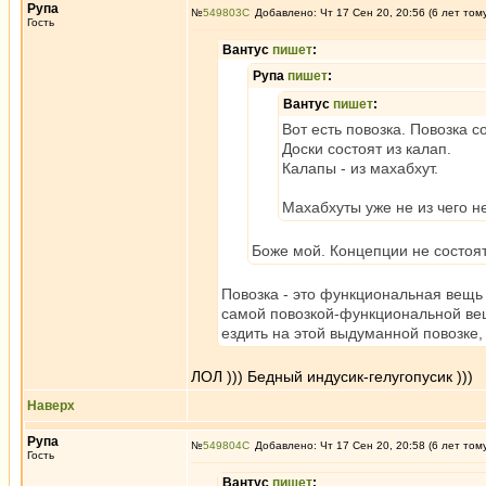
Рупа
№
549803
Добавлено: Чт 17 Сен 20, 20:56 (6 лет том
Гость
Вантус
пишет
:
Рупа
пишет
:
Вантус
пишет
:
Вот есть повозка. Повозка со
Доски состоят из калап.
Калапы - из махабхут.
Махабхуты уже не из чего н
Боже мой. Концепции не состоя
Повозка - это функциональная вещь 
самой повозкой-функциональной вещ
ездить на этой выдуманной повозке,
ЛОЛ ))) Бедный индусик-гелугопусик )))
Наверх
Рупа
№
549804
Добавлено: Чт 17 Сен 20, 20:58 (6 лет том
Гость
Вантус
пишет
: