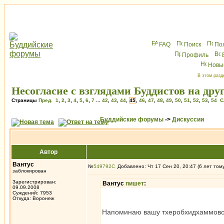
FAQ
Поиск
По
Профиль
Новы
В этом разд
Несогласие с взглядами Буддистов на друг
Страницы
Пред.
1
,
2
,
3
,
4
,
5
,
6
,
7
...
42
,
43
,
44
,
45
,
46
,
47
,
48
,
49
,
50
,
51
,
52
,
53
,
54
С
Буддийские форумы
->
Дискуссии
Автор
Вантус
№
549792
Добавлено: Чт 17 Сен 20, 20:47 (6 лет том
заблокирован
Зарегистрирован:
Вантус
пишет
:
09.09.2008
Суждений: 7953
Откуда: Воронеж
Напоминаю вашу тхеробхидхаммовс