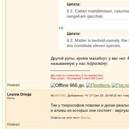
Цитата:
§ 2. Cattāri mahābhūtani, catu
sangaham gacchati.
т.е.
Цитата:
§ 2. Matter is twofold-namely, the
two constitute eleven species.
Другой рупы, кроме махабхут, у вас нет.
параману
называемую у нас
.
_________________
Два класса столкнулись в последнем бою;
Наш лозунг - Всемирный Советский Союз!
Наверх
Leanna Ortega
№
549793
Добавлено: Чт 17 Сен 20, 20:48 (6 лет том
Гость
Так у тхерософов повозки и доски реально
и атомы из которых они состоят - виртуа
Ответы на этот пост:
Вантус
Наверх