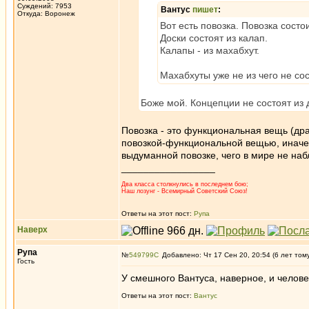
Суждений: 7953
Вантус
пишет
:
Откуда: Воронеж
Вот есть повозка. Повозка состои
Доски состоят из калап.
Калапы - из махабхут.
Махабхуты уже не из чего не со
Боже мой. Концепции не состоят из
Повозка - это функциональная вещь (дра
повозкой-функциональной вещью, иначе 
выдуманной повозке, чего в мире не на
_________________
Два класса столкнулись в последнем бою;
Наш лозунг - Всемирный Советский Союз!
Ответы на этот пост:
Рупа
Наверх
Рупа
№
549799
Добавлено: Чт 17 Сен 20, 20:54 (6 лет том
Гость
У смешного Вантуса, наверное, и челове
Ответы на этот пост:
Вантус