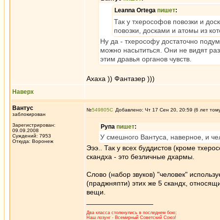
Leanna Ortega
пишет
:
Так у тхерософов повозки и доски
повозки, досками и атомы из кот
Ну да - тхерософу достаточно подум
можно насытиться. Они не видят ра
этим дравья органов чувств.
Ахаха )) Фантазер )))
Наверх
Вантус
№
549805
Добавлено: Чт 17 Сен 20, 20:59 (6 лет том
заблокирован
Зарегистрирован:
Рупа
пишет
:
09.09.2008
Суждений: 7953
У смешного Вантуса, наверное, и че
Откуда: Воронеж
Эээ.. Так у всех буддистов (кроме тхер
скандха - это безличные дхармы.
Слово (набор звуков) "человек" использ
(праджняпти) этих же 5 скандх, относящи
вещи.
_________________
Два класса столкнулись в последнем бою;
Наш лозунг - Всемирный Советский Союз!