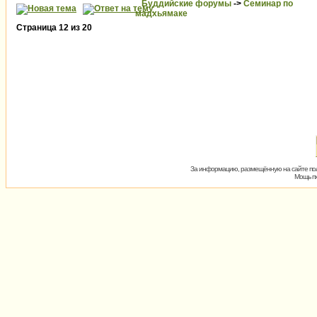
Буддийские форумы
->
Семинар по
мадхьямаке
Страница
12
из
20
За информацию, размещённую на сайте пол
Мощь пх