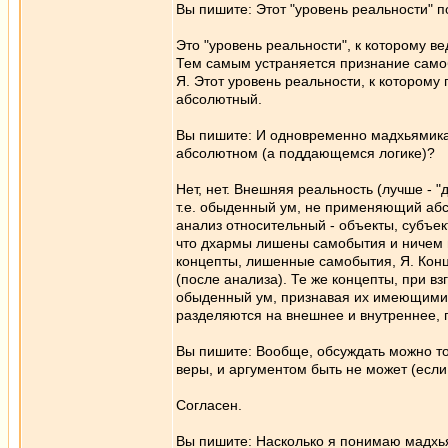
Вы пишите: Этот "уровень реальности" п
Это "уровень реальности", к которому ве
Тем самым устраняется признание самоб
Я. Этот уровень реальности, к которому 
абсолютный.
Вы пишите: И одновременно мадхьямика
абсолютном (а поддающемся логике)?
Нет, нет. Внешняя реальность (лучше - "
т.е. обыденный ум, не применяющий аб
анализ относительный - объекты, субъе
что дхармы лишены самобытия и ничем не 
концепты, лишенные самобытия, Я. Конце
(после анализа). Те же концепты, при вз
обыденный ум, признавая их имеющими с
разделяются на внешнее и внутреннее, 
Вы пишите: Вообще, обсуждать можно тол
веры, и аргументом быть не может (если
Согласен.
Вы пишите: Насколько я понимаю мадхья