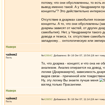
потому, что они обусловленны, то есть 
вывод именно такой. А у Чандракирти пра
концепты"? Это действительно интересн
Отсутствие в дхармах самобытия познае
концепты. А то, что они обусловлены (з
дхармы зависят от частей, от других дх
самобытия). Нет, у Чандракирти такого 
довода и тезиса, т.к. отсутствие самобы
западному… онтологическую или эмпирич
Наверх
чайник2
№
42884
Добавлено: Вт 16 Окт 07, 10:54 (19 лет тому
Гость
То, что дхарма - концепт, и что она не
анализом. Анализ опирается на довод, ч
логике (Дхармакирти), зависимость дхар
видов связи - причинной или тождестве
Ну, эту логику Вы знаете лучше меня
взгляд только Прасангики.
Наверх
чайник2
№
42885
Добавлено: Вт 16 Окт 07, 11:14 (19 лет тому
Гость