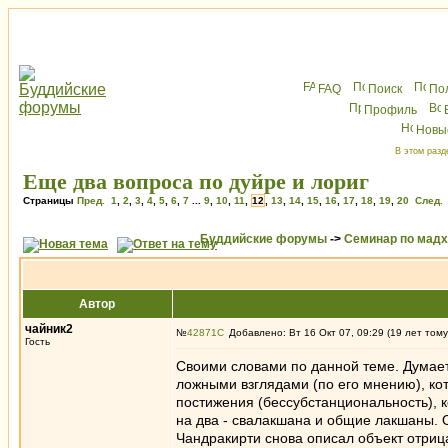
FAQ
Поиск
По
Профиль
Новы
В этом разд
Еще два вопроса по дуйре и лориг
Страницы
Пред.
1
,
2
,
3
,
4
,
5
,
6
,
7
...
9
,
10
,
11
,
12
,
13
,
14
,
15
,
16
,
17
,
18
,
19
,
20
След.
Буддийские форумы
->
Семинар по мад
Автор
чайник2
№
42871
Добавлено: Вт 16 Окт 07, 09:29 (19 лет тому
Гость
Своими словами по данной теме. Думает
ложными взглядами (по его мнению), кот
постижения (бессубстанциональность), 
на два - свалакшана и общие лакшаны. О
Чандракирти снова описал объект отриц