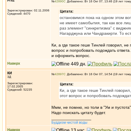
Fritz
№
42890
Добавлено: Вт 16 Окт 07, 13:46 (19 лет тому
Зарегистрирован: 02.11.2006
Цитата:
Суждений: 4470
остановимся пока на одном этом воп
не имеет самобытия, так как все лиш
раз элемент "синкретизма" с виджня
Нагарджуна или Чандракирти. То ест
Ки, а где такое геше Тинлей говорил, не
вопрос и попробовать подождать ответа
и оформить вопрос.
Наверх
КИ
№
42897
Добавлено: Вт 16 Окт 07, 14:54 (19 лет тому
3Д
Зарегистрирован:
Цитата:
17.02.2005
Суждений: 52235
Ки, а где такое геше Тинлей говорил
этот вопрос и попробовать подождат
Ммм, не помню, но толи в "Ум и пустота"
Надо поискать цитату будет.
_________________
Буддизм чистой воды
Наверх