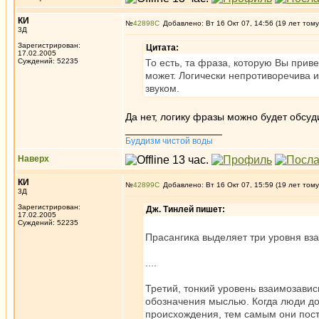
КИ
№
42898
Добавлено: Вт 16 Окт 07, 14:56 (19 лет тому
3Д
Зарегистрирован:
Цитата:
17.02.2005
Суждений: 52235
То есть, та фраза, которую Вы прив
может. Логически непротиворечива 
звуком.
Да нет, логику фразы можно будет обсуд
_________________
Буддизм чистой воды
Наверх
КИ
№
42899
Добавлено: Вт 16 Окт 07, 15:59 (19 лет тому
3Д
Зарегистрирован:
Дж. Тинлей пишет:
17.02.2005
Суждений: 52235
Прасангика выделяет три уровня вз
....
Третий, тонкий уровень взаимозави
обозначения мыслью. Когда люди до
происхождения, тем самым они пост