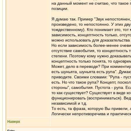
на данный момент не считаю, что такое 
позиции.
Я думаю так. Пример "Звук непостоянен, 
произведено, то непостоянно. У этих дв
тождественному). Кто понимает это, тот 
зависимость, концептность только, отсу
можно использовать для доказательства 
Но если зависимость более-менее очеви
отсутствие самобытия, то концептность 
степени. Поэтому кому нужно доказыват
концептность только понята, то одновре
Может, дело в переводе? При комментир
есть шуньята, шуньята есть рупа". Дума
приводите. Своими словами: "Рупа - пус
есть. Но что такое рупа? Концепт, поско
стороны", самобытия. Пустота - рупа. Ес
то как существует? Существует в виде к
функционировать (восприниматься). Ведь
независимой и т.д.
То есть, та фраза, которую Вы привели,
Логически непротиворечива и практичес
Наверх