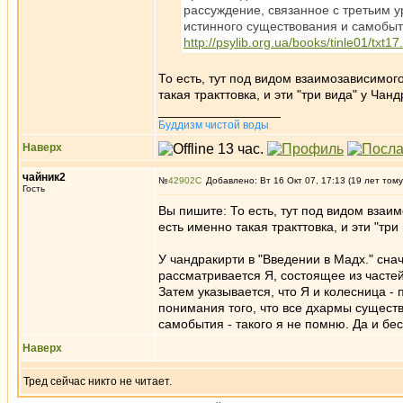
рассуждение, связанное с третьим 
истинного существования и самобыт
http://psylib.org.ua/books/tinle01/txt17
То есть, тут под видом взаимозависимо
такая тракттовка, и эти "три вида" у Ча
_________________
Буддизм чистой воды
Наверх
чайник2
№
42902
Добавлено: Вт 16 Окт 07, 17:13 (19 лет тому
Гость
Вы пишите: То есть, тут под видом вза
есть именно такая тракттовка, и эти "тр
У чандракирти в "Введении в Мадх." сна
рассматривается Я, состоящее из часте
Затем указывается, что Я и колесница -
понимания того, что все дхармы существ
самобытия - такого я не помню. Да и б
Наверх
Тред сейчас никто не читает.