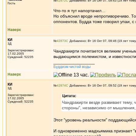
№
42872
Добавлено: Вт 16 Окт 07, 09:43 (19 лет тому
Гость
Что-то я тут напортачил…
Но объяснил вроде непротиворечиво. То
оппонентов. Будда тоже говорил упаи, с
Наверх
КИ
№
42873
Добавлено: Вт 16 Окт 07, 09:46 (19 лет тому
3Д
Зарегистрирован:
Чандракирти почитается великим ученым 
17.02.2005
выдающимся полемистом, и известности
Суждений: 52235
_________________
Буддизм чистой воды
Наверх
КИ
№
42874
Добавлено: Вт 16 Окт 07, 09:52 (19 лет тому
3Д
Зарегистрирован:
Цитата:
17.02.2005
Суждений: 52235
Чандракирти везде развивает тему, 
стороны", независимо от мышления,
Этот "уровень реальности" поддающийся 
И одновременно мадхьямика признает "