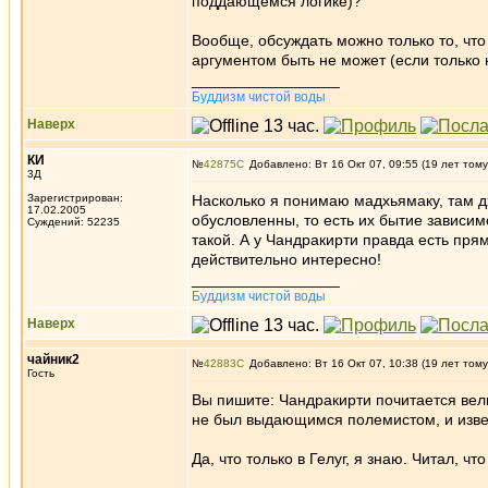
поддающемся логике)?
Вообще, обсуждать можно только то, что 
аргументом быть не может (если только
_________________
Буддизм чистой воды
Наверх
КИ
№
42875
Добавлено: Вт 16 Окт 07, 09:55 (19 лет тому
3Д
Зарегистрирован:
Насколько я понимаю мадхьямаку, там д
17.02.2005
обусловленны, то есть их бытие зависим
Суждений: 52235
такой. А у Чандракирти правда есть прям
действительно интересно!
_________________
Буддизм чистой воды
Наверх
чайник2
№
42883
Добавлено: Вт 16 Окт 07, 10:38 (19 лет тому
Гость
Вы пишите: Чандракирти почитается вели
не был выдающимся полемистом, и изве
Да, что только в Гелуг, я знаю. Читал, ч