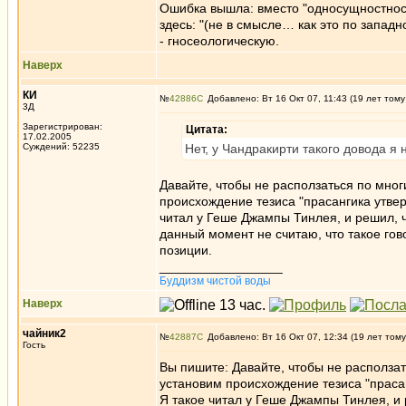
Ошибка вышла: вместо "односущностность
здесь: "(не в смысле… как это по запа
- гносеологическую.
Наверх
КИ
№
42886
Добавлено: Вт 16 Окт 07, 11:43 (19 лет тому
3Д
Зарегистрирован:
Цитата:
17.02.2005
Суждений: 52235
Нет, у Чандракирти такого довода я 
Давайте, чтобы не расползаться по мног
происхождение тезиса "прасангика утверж
читал у Геше Джампы Тинлея, и решил, чт
данный момент не считаю, что такое гов
позиции.
_________________
Буддизм чистой воды
Наверх
чайник2
№
42887
Добавлено: Вт 16 Окт 07, 12:34 (19 лет тому
Гость
Вы пишите: Давайте, чтобы не расползат
установим происхождение тезиса "прасан
Я такое читал у Геше Джампы Тинлея, и р