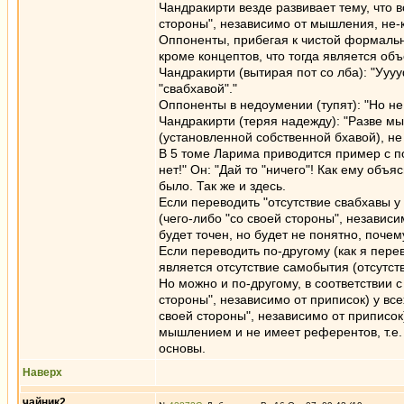
Чандракирти везде развивает тему, что 
стороны", независимо от мышления, не-
Оппоненты, прибегая к чистой формально
кроме концептов, что тогда является объ
Чандракирти (вытирая пот со лба): "Уууу
"свабхавой"."
Оппоненты в недоумении (тупят): "Но н
Чандракирти (теряя надежду): "Разве мы
(установленной собственной бхавой), н
В 5 томе Ларима приводится пример с по
нет!" Он: "Дай то "ничего"! Как ему объяс
было. Так же и здесь.
Если переводить "отсутствие свабхавы 
(чего-либо "со своей стороны", независ
будет точен, но будет не понятно, почем
Если переводить по-другому (как я пере
является отсутствие самобытия (отсутств
Но можно и по-другому, в соответствии с
стороны", независимо от приписок) у все
своей стороны", независимо от приписок
мышлением и не имеет референтов, т.е.
основы.
Наверх
чайник2