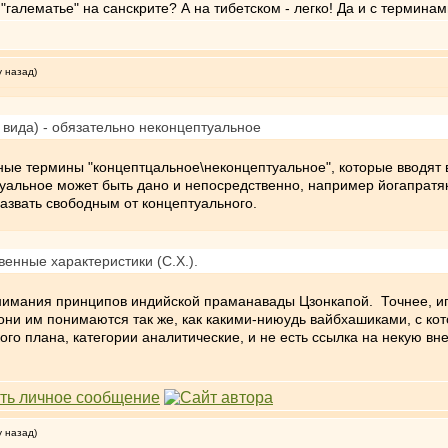
"галематье" на санскрите? А на тибетском - легко! Да и с терминам
у назад)
 вида) - обязательно неконцептуальное
ные термины "концептцальное\неконцептуальное", которые вводят 
уальное может быть дано и непосредственно, например йогапратяк
азвать свободным от концептуального.
венные характеристики (С.Х.).
онимания принципов индийской праманавады Цзонкапой. Точнее, иг
 они им понимаются так же, как какими-ниюудь вайбхашиками, с к
кого плана, категории аналитические, и не есть ссылка на некую 
у назад)