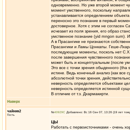
одновременно. Но уже второй момент чу
момент умственного, поскольку направле
устанавливается определением объекта 
переносно это познание в первый момен
достоверное. Хотя с этим не согласен Са
исчезает из поля зрения, его образ стан
умственное познание (yid mngon sum). И
А в Прасангике не признаются собственны
Прасангики и Ламы Цонкапы. Геше-Лхарам
последующие моменты, посколь нет С.Х.)
после завершения чувственного познания
может быть и концептуальным (после умо
Это все с точки зрения обыденного (tha
истине. Ведь конечный анализ (как все с
абсолютной точки зрения, действительно
неверность определяется объектами целе
неверность определяется истинной сущно
В отличие от т.з. Дхармакирти.
Наверх
чайник2
№
40929
Добавлено: Вс 16 Сен 07, 13:26 (19 лет том
Гость
ЦЫ
Работать с первоисточниками - очень хор