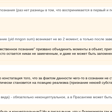
познания (раз нет разницы в том, что воспринимается в первый и 
ие (yid mngon sum) возникает не во 2 момент, а только после зав
Умственное познание" призвано объединить моменты в объект, при
осто остается никак не замеченным, и даже не может быть запомне
 констатация того, что за фактом данности чего-то в сознании не с
чески становится на позицию реализма (признание некоей субста
вида) - обязательно неконцептуальное, а в Прасангике может быть 
ыть и концептуальным? Ну я писал выше, что у Дхармакирти так ж