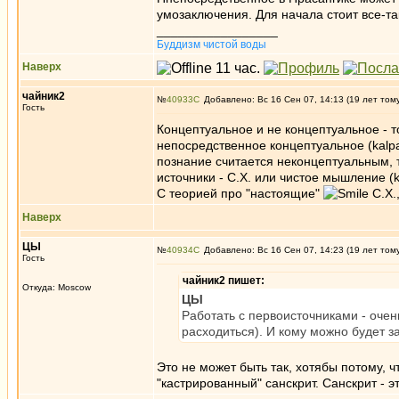
умозаключения. Для начала стоит все-та
_________________
Буддизм чистой воды
Наверх
чайник2
№
40933
Добавлено: Вс 16 Сен 07, 14:13 (19 лет том
Гость
Концептуальное и не концептуальное - то
непосредственное концептуальное (kalpa
познание считается неконцептуальным, т
источники - С.Х. или чистое мышление (
С теорией про "настоящие"
С.Х.
Наверх
ЦЫ
№
40934
Добавлено: Вс 16 Сен 07, 14:23 (19 лет том
Гость
чайник2 пишет:
Откуда: Moscow
ЦЫ
Работать с первоисточниками - очень
расходиться). И кому можно будет за
Это не может быть так, хотябы потому, 
"кастрированный" санскрит. Санскрит - э