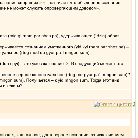
ознания спорящих.» «…означает, что обыденное сознание
ание не может служить опровергающим доводом».
лаза (mig gi rnam par shes pa), удерживающее (`dzin) образ
ерживается сознанием умственного (yid kyi rnam par shes pa) –
уальное (rtog med du gyur pa`I mngon sum).
 (don spyi) – это умозаключение. 2. В следующий момент это -
венное верное концептуальное (rtog par gyur pa`I mngon sum)?
mngon sum). Получается – к yid mngon sum. Тогда этот вид
ы и тексты?
ризнает, как таковое, достоверное познание, за исключением