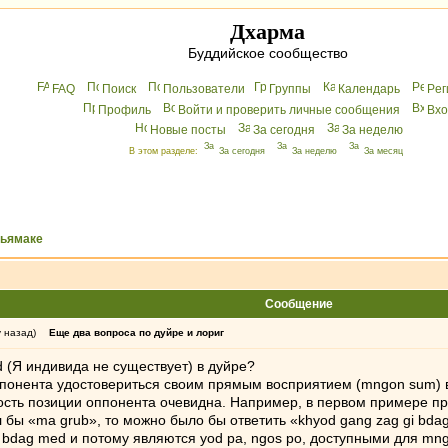
Дхарма
Буддийское сообщество
FAQ
Поиск
Пользователи
Группы
Календарь
Peг
Профиль
Войти и проверить личные сообщения
Вхo
Новые посты
За сегодня
За неделю
В этом разделе:
За сегодня
За неделю
За месяц
хьямаке
Сообщение
у назад)
Еще два вопроса по дуйре и лориг
d (Я индивида не существует) в дуйре?
понента удостовериться своим прямым восприятием (mngon sum) в 
ость позиции оппонента очевидна. Например, в первом примере пр
 бы «ma grub», то можно было бы ответить «khyod gang zag gi bdag 
 bdag med и потому являются yod pa, ngos po, доступными для mn