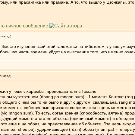
этому, или прасангика или прамана. А то, что вышло у Цзонкапы, э
у назад)
Вместо изучения всей этой галематьи на тибетском, лучше уж изуча
большая часть времени уйдет на выяснения того, что именно означа
у назад)
осил у Геше-лхарамбы, преподавателя в Гомане.
енном чувственном (dbang po mngon sum) - 1 момент. Контакт (reg 
щего с чем бы то ни было и друг с другом, свалакшана, rang mts
е моменты, собственные признаки соединяются в цепь моментов соз
yid mngon sum). То есть, орган зрения (способность, аятана) пр
ыдущий момент этого же объекта (единичный момент) и объединяе
 это еще и не образ, не представление об объекте. Эта цепь вход
i rnam par shes pa), удерживающее (`dzin) образ (rnam pa) - тепер
е признаки (spyi mtshan), приписанные мышлением). 3 и последую