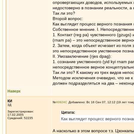
опровергающих доводов, используемых 
недостоверно в познании реальности, а
Так ли это?
Второй вопрос:
Как выглядит процесс верного познания 
Собственное мнение. I. Непосредственн
1. Контакт (reg pa) чувственного (gzugs)
(rnam pa) – это непосредственное верно
2. Затем, когда объект исчезает из поля
это непосредственное умственное познан
II. Умозаключение (rjes dpag):
1. сознание умственного (yid kyi rnam p
непосредственное верное концептуальное
Так ли это? К какому из трех видов неп
Методом исключения очевидно, что не к ч
должен подразделяться на два – неконце
Наверх
КИ
№
40924
Добавлено: Вс 16 Сен 07, 12:12 (19 лет том
3Д
Зарегистрирован:
Цитата:
17.02.2005
Суждений: 52235
Как выглядит процесс верного позна
А насколько в этом вопросе т.з. Цзонкап