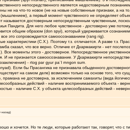
вственного непосредственного является недостоверным познанием (
ны не на что-то новое (не на новые собственные признаки, а на то
(мышлением), а первый момент чувственного не определяет объект
т называется достоверным непосредственным чувственным, поско
кья Пандита. Для него любое чувственное - достоверно уже потому,
овится общим образом (don spyi), который удерживается сознанием 
 все это сопровождается самоосознаванием (rang rig).
е характеристики (С.Х.). Поэтому т.з. отличается. А разве т.з. П
ба сказал, что все верно. Отличие от Дхармакирти - нет послепоз
. Все моменты этого - достоверное. Непосредственное умственное 
. И не признается самоосознавание. У Дхармакирти непосредствен
заключения) - rtog par gyur pa`I mngon sum.
 snyad). Если бы Прасангика не признавала обыденного достоверно
уществует на самом деле) возможен только на основе того, что сущ
, прамана не достоверна, за исключением самахиты (вида йогическо
сообразных действий - наличие воспринимаемого объекта - верное,
стью - наличие С.Х. у объекта целесообразных действий - неверное
у назад)
ошо и хочется. Но те люди, которые работают так, говорят, что с т