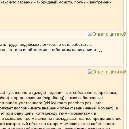
то какой-то странный гибридный монстр, полный внутренних
ть труды индийских логиков, то есть работать с
ет тот или иной термин в тибетском написании и т.д.
pa) чувственного (gzugs) - единичные, собственные признаки,
han) и органа зрения (mig dbang) - тоже собственные
нанием умственного (yid kyi rnam par shes pa) – это
одолжает воспринимать внешний объект (единичный момент), а
т их в одну цепь, хотя между этими моментами в
ит в сознание, где мышление накладывает на нее представление
ь уже конкретный объект, в котором смешиваются собственные
щие моменты оба этих познания - восприятия существуют