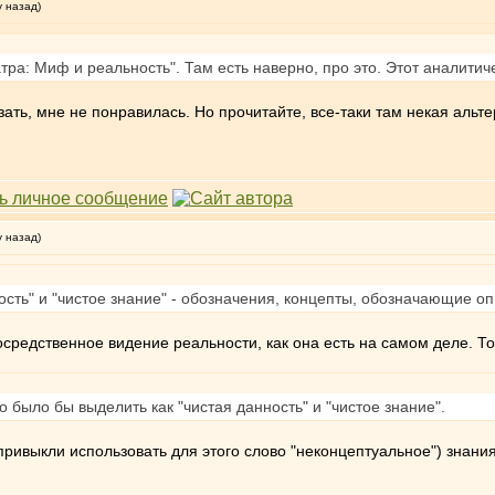
у назад)
тра: Миф и реальность". Там есть наверно, про это. Этот аналитиче
зать, мне не понравилась. Но прочитайте, все-таки там некая альт
у назад)
ность" и "чистое знание" - обозначения, концепты, обозначающие о
осредственное видение реальности, как она есть на самом деле. То
о было бы выделить как "чистая данность" и "чистое знание".
привыкли использовать для этого слово "неконцептуальное") знани