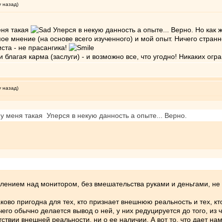
у назад)
еня такая
Уперся в некую данность а опыте... Верно. Но как
ое мнение (на основе всего изученного) и мой опыт. Ничего стран
ста - не прасангика!
благая карма (заслуги) - и возможно все, что угодно! Никаких огр
у назад)
 у меня такая Уперся в некую данность а опыте... Верно.
шлением над монитором, без вмешательства руками и деньгами, не 
ово пригодна для тех, кто признает внешнюю реальность и тех, кто 
его обычно делается вывод о ней, у них редуцируется до того, из че
тствии внешней реальности, ни о ее наличии. А вот то, что дает на