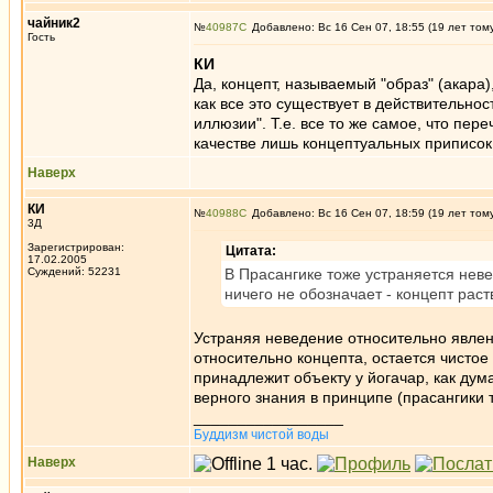
чайник2
№
40987
Добавлено: Вс 16 Сен 07, 18:55 (19 лет том
Гость
КИ
Да, концепт, называемый "образ" (акара
как все это существует в действительно
иллюзии". Т.е. все то же самое, что пе
качестве лишь концептуальных приписок
Наверх
КИ
№
40988
Добавлено: Вс 16 Сен 07, 18:59 (19 лет том
3Д
Зарегистрирован:
Цитата:
17.02.2005
Суждений: 52231
В Прасангике тоже устраняется неве
ничего не обозначает - концепт рас
Устраняя неведение относительно явления
относительно концепта, остается чистое з
принадлежит объекту у йогачар, как дум
верного знания в принципе (прасангики т
_________________
Буддизм чистой воды
Наверх