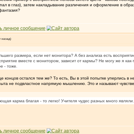
ал в глаз), затем накладывание различения и оформление в образы.
 фантазия?
у назад)
ольшего размера, если нет монитора? А без анализа есть восприяти
сприятие вместе с монитором, зависит от кармы? Не могу же я как-
е - тоже.
нце концов остался тем же? То есть, Вы в этой попытке уперлись 
 опыта не подвластное напрямую мышлению. Это и называют чувств
ющая карма благая - то легко! Учителя чудес разных много являл