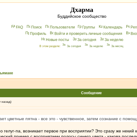
Дхарма
Буддийское сообщество
FAQ
Поиск
Пользователи
Группы
Календарь
Peг
Профиль
Войти и проверить личные сообщения
Вхo
Новые посты
За сегодня
За неделю
В этом разделе:
За сегодня
За неделю
За месяц
хьямаке
Сообщение
у назад)
ет цветные пятна - все это - чувственное, затем сознание с помо
но гелуг-па, возникает первое при восприятии? Это сразу же некий
ческий пример с восприятием полосы синего цвета - какова послед