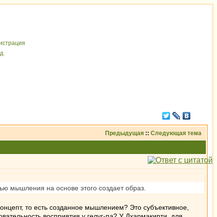
иcтрaция
д
Предыдущая
::
Следующая тема
щью мышления на основе этого создает образ.
 концепт, то есть созданное мышлением? Это субъективное,
овательность восприятия у гелуг-па? У Дхармакирти, для