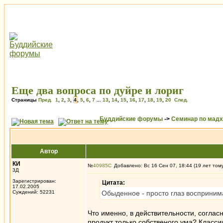
Еще два вопроса по дуйре и лориг
Страницы
Пред.
1
,
2
,
3
,
4
,
5
,
6
,
7
...
13
,
14
,
15
,
16
,
17
,
18
,
19
,
20
След.
Буддийские форумы
->
Семинар по мад
Автор
КИ
№
40985
Добавлено: Вс 16 Сен 07, 18:44 (19 лет том
3Д
Зарегистрирован:
Цитата:
17.02.2005
Суждений: 52231
Обыденное - просто глаз воспринима
Что именно, в действительности, соглас
продукт только собственого ума? Класси