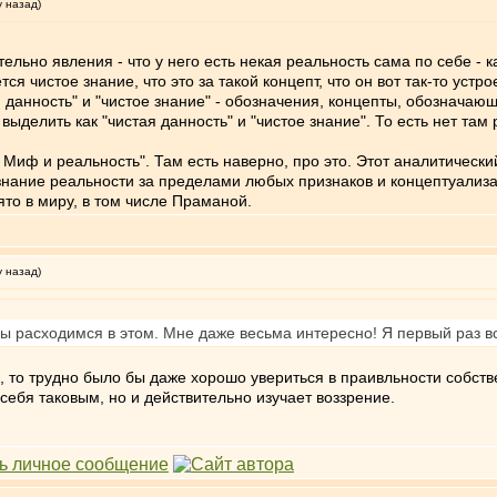
у назад)
льно явления - что у него есть некая реальность сама по себе - ка
я чистое знание, что это за такой концепт, что он вот так-то устро
ая данность" и "чистое знание" - обозначения, концепты, обозначаю
выделить как "чистая данность" и "чистое знание". То есть нет там
 Миф и реальность". Там есть наверно, про это. Этот аналитический
знание реальности за пределами любых признаков и концептуализац
то в миру, в том числе Праманой.
у назад)
мы расходимся в этом. Мне даже весьма интересно! Я первый раз в
а, то трудно было бы даже хорошо увериться в праивльности собст
 себя таковым, но и действительно изучает воззрение.