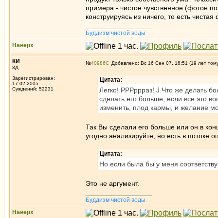
примера - чистое чувственное (фотон поп
конструируясь из ничего, то есть чистая
_________________
Буддизм чистой воды
Наверх
КИ
№
40986
Добавлено: Вс 16 Сен 07, 18:51 (19 лет том
3Д
Зарегистрирован:
Цитата:
17.02.2005
Суждений: 52231
Легко! РРРррраз! J Что же делать б
сделать его больше, если все это во
изменить, плод кармы, и желание мо
Так Вы сделали его больше или он в ко
угодно анализируйте, но есть в потоке
Цитата:
Но если была бы у меня соответству
Это не аргумент.
_________________
Буддизм чистой воды
Наверх