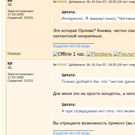
КИ
№
40995
Добавлено: Вс 16 Сен 07, 19:30 (19 лет том
3Д
Зарегистрирован:
Цитата:
17.02.2005
Суждений: 52231
Интересно. Я заказал книгу "Читтама
Это которая Орлова? Книжка, честно ска
сектантской неприязнью.
_________________
Буддизм чистой воды
Наверх
КИ
№
40996
Добавлено: Вс 16 Сен 07, 19:35 (19 лет том
3Д
Зарегистрирован:
Цитата:
17.02.2005
Суждений: 52231
Только добавтл бы, что "чистая дан
Для меня это не просто концепты, а неп
Цитата:
А при созерцании нет того, что можн
Вы отрицаете возможность прямого (вы 
_________________
Буддизм чистой воды