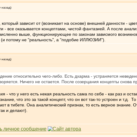
у назад)
), который зависит от (возникает на основе) внешней данности - ц
сти - все оказывается концептами, чистой фантазией. А после анали
речисленно выше, функционирующее по законам зависмого возникно
 (и потому не "реальность", а "подобие ИЛЛЮЗИИ").
у назад)
дение относительно чего-либо. Есть дхарма - устраняется неведени
творяется. Ничего не остается. После созерцания концепты снова
 - что у него есть некая реальность сама по себе - как раз и ост
нание, что это за такой концепт, что он вот так-то устроен и т.д. Т
ают в тибете. Она аналитический признак, то есть верное знание.
ак и делают).