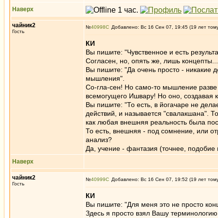
Наверх
чайник2
№
40998
Добавлено: Вс 16 Сен 07, 19:45 (19 лет том
Гость
КИ
Вы пишите: "Чувственное и есть результа
Согласен, но, опять же, лишь концепты...
Вы пишите: "Да очень просто - никакие 
мышления".
Со-гла-сен! Но само-то мышление разве 
всемогущего Ишвару! Но оно, создавая к
Вы пишите: "То есть, в йогачаре не дела
действий, и называется "свалакшана". Т
как любая внешняя реальность была пос
То есть, внешняя - под сомнение, или о
анализ?
Да, учение - фантазия (точнее, подобие 
Наверх
чайник2
№
40999
Добавлено: Вс 16 Сен 07, 19:52 (19 лет том
Гость
КИ
Вы пишите: "Для меня это не просто кон
Здесь я просто взял Вашу терминологию 