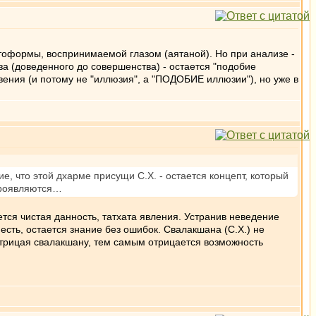
ветоформы, воспринимаемой глазом (аятаной). Но при анализе -
за (доведенного до совершенства) - остается "подобие
вения (и потому не "иллюзия", а "ПОДОБИЕ иллюзии"), но уже в
е, что этой дхарме присущи С.Х. - остается концепт, который
 проявляются…
ается чистая данность, татхата явления. Устранив неведение
о есть, остается знание без ошибок. Свалакшана (С.Х.) не
 Отрицая свалакшану, тем самым отрицается возможность