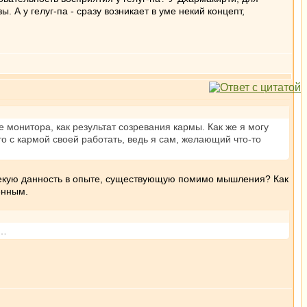
 А у гелуг-па - сразу возникает в уме некий концепт,
е монитора, как результат созревания кармы. Как же я могу
то с кармой своей работать, ведь я сам, желающий что-то
в некую данность в опыте, существующую помимо мышления? Как
енным.
и…