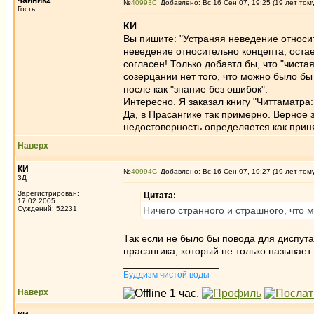
чайник2
№
40993
Добавлено: Вс 16 Сен 07, 19:25 (19 лет том
Гость
КИ
Вы пишите: "Устраняя неведение относите
неведение относительно концепта, остаетс
согласен! Только добавтл бы, что "чист
созерцании нет того, что можно было бы 
после как "знание без ошибок".
Интересно. Я заказал книгу "Читтаматра:
Да, в Прасангике так примерно. Верное 
недостоверность определяется как приня
Наверх
КИ
№
40994
Добавлено: Вс 16 Сен 07, 19:27 (19 лет том
3Д
Зарегистрирован:
Цитата:
17.02.2005
Суждений: 52231
Ничего странного и страшного, что 
Так если не было бы повода для диспут
прасангика, который не только называет
_________________
Буддизм чистой воды
Наверх