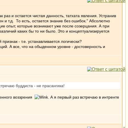
к раз и остается чистая данность, татхата явления. Устранив
ен и т.д. То есть, остается знание без ошибок." Абсолютно
щие опыт, которые возникают уже после созерцания. А при
 различий каких бы то ни было. Это и концептуализируется
 признак - т.е. устанавливается логически?
ий. А все, что на обыденном уровне - достоверность и
стречаю буддиста - не прасангика!
венного воззрения
. А я первый раз встречаю в интренте