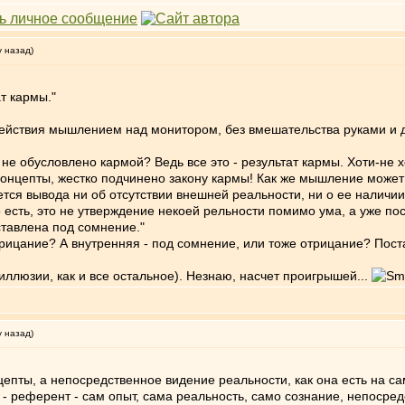
у назад)
т кармы."
действия мышлением над монитором, без вмешательства руками и д
не обусловлено кармой? Ведь все это - результат кармы. Хоти-не 
онцепты, жестко подчинено закону кармы! Как же мышление может 
ется вывода ни об отсутствии внешней реальности, ни о ее наличии
о есть, это не утверждение некоей рельности помимо ума, а уже по
тавлена под сомнение."
трицание? А внутренняя - под сомнение, или тоже отрицание? Пост
иллюзии, как и все остальное). Незнаю, насчет проигрышей...
у назад)
цепты, а непосредственное видение реальности, как она есть на са
- референт - сам опыт, сама реальность, само сознание, непосредст