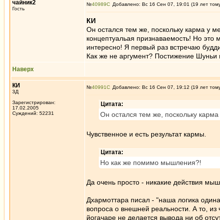
чайник2
№
40989
Добавлено: Вс 16 Сен 07, 19:01 (19 лет том
Гость
КИ
Он остался тем же, поскольку карма у м
концептуальая признаваемость! Но это м
интересно! Я первый раз встречаю будди
Как же не аргумент? Постижение Шуньи и 
Наверх
КИ
№
40991
Добавлено: Вс 16 Сен 07, 19:12 (19 лет том
3Д
Зарегистрирован:
Цитата:
17.02.2005
Суждений: 52231
Он остался тем же, поскольку карма
Чувственное и есть результат кармы.
Цитата:
Но как же помимо мышления?!
Да очень просто - никакие действия мы
Дхармоттара писал - "наша логика одинак
вопроса о внешней реальности. А то, из ч
йогачаре не делается вывода ни об отсу