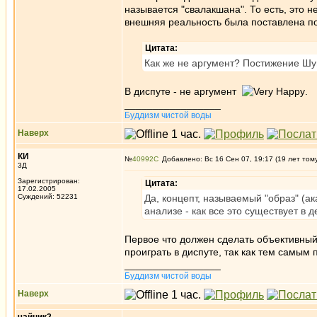
называется "свалакшана". То есть, это 
внешняя реальность была поставлена п
Цитата:
Как же не аргумент? Постижение Шунь
В диспуте - не аргумент
.
_________________
Буддизм чистой воды
Наверх
КИ
№
40992
Добавлено: Вс 16 Сен 07, 19:17 (19 лет том
3Д
Зарегистрирован:
Цитата:
17.02.2005
Суждений: 52231
Да, концепт, называемый "образ" (а
анализе - как все это существует в 
Первое что должен сделать объективный 
проиграть в диспуте, так как тем самым
_________________
Буддизм чистой воды
Наверх