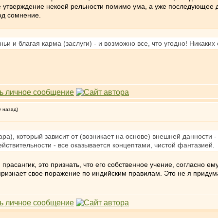
не утверждение некоей рельности помимо ума, а уже последующее д
од сомнение.
и и благая карма (заслуги) - и возможно все, что угодно! Никаких
у назад)
кара), который зависит от (возникает на основе) внешней данности
действительности - все оказывается концептами, чистой фантазией.
прасангик, это признать, что его собственное учение, согласно ему
 признает свое поражение по индийским правилам. Это не я придум