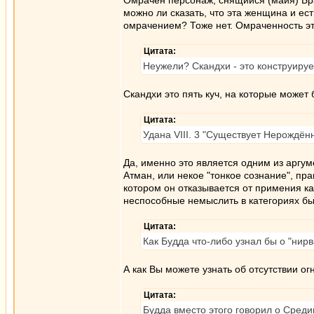
Омрачен персонаж, снящийся (майя) Бра
можно ли сказать, что эта женщина и ес
омрачением? Тоже нет. Омраченность э
Цитата:
Неужели? Скандхи - это конструиру
Скандхи это пять куч, на которые может
Цитата:
Удана VIII. 3 "Существует Нерождё
Да, именно это является одним из аргум
Атман, или некое "тонкое сознание", пр
котором он отказывается от примения ка
неспособные немыслить в категориях бы
Цитата:
Как Будда что-либо узнал бы о "нир
А как Вы можете узнать об отсутствии ог
Цитата:
Будда вместо этого говорил о Среди