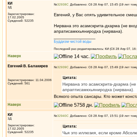
КИ
№
32938
Добавлено: Сб 28 Апр 07, 15:45 (19 лет том
3Д
Зарегистрирован:
Евгений, у Вас опять удивительное сме
17.02.2005
Суждений: 52235
Нирвана это асамскрита-дхарма (не вход
апратисамкхьяниродха (нирвана).
_________________
Буддизм чистой воды
Последний раз редактировалось: КИ (Сб 28 Апр 07, 16:
Наверх
Евгений В. Балакирев
№
32939
Добавлено: Сб 28 Апр 07, 15:49 (19 лет том
Цитата:
Зарегистрирован: 11.04.2006
Суждений: 561
Нирвана это асамскрита-дхарма (не 
апраптисамкхьяниродха (нирвана).
Всякого опыта сансары. Кто может конст
Наверх
КИ
№
32940
Добавлено: Сб 28 Апр 07, 15:51 (19 лет том
3Д
Зарегистрирован:
Цитата:
17.02.2005
Суждений: 52235
Чья это иллюзия, если кроме Абсол