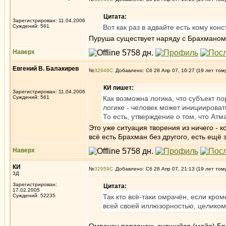
Цитата:
Зарегистрирован: 11.04.2006
Суждений: 561
Вот как раз в адвайте есть кому кон
Пуруша существует наряду с Брахманом 
Наверх
Евгений В. Балакирев
№
32946
Добавлено: Сб 28 Апр 07, 16:27 (19 лет том
КИ пишет:
Зарегистрирован: 11.04.2006
Суждений: 561
Как возможна логика, что субъект п
логике - человек может инициироват
То есть, утверждение о том, что Ат
Это уже ситуация творения из ничего - к
всё есть Брахман без другого, есть ещ
Наверх
КИ
№
32959
Добавлено: Сб 28 Апр 07, 21:13 (19 лет том
3Д
Зарегистрирован:
Цитата:
17.02.2005
Суждений: 52235
Так кто всё-таки омрачён, если кро
всей своей иллюзорностью, целиком