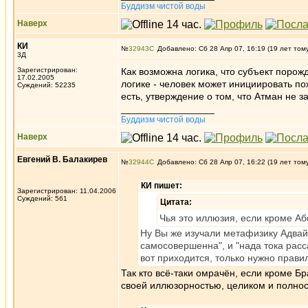
Буддизм чистой воды
Наверх
КИ
№
32943
Добавлено: Сб 28 Апр 07, 16:19 (19 лет том
3Д
Зарегистрирован:
Как возможна логика, что субъект поро
17.02.2005
логике - человек может инициировать пож
Суждений: 52235
есть, утверждение о том, что Атман не 
_________________
Буддизм чистой воды
Наверх
Евгений В. Балакирев
№
32944
Добавлено: Сб 28 Апр 07, 16:22 (19 лет том
КИ пишет:
Зарегистрирован: 11.04.2006
Суждений: 561
Цитата:
Чья это иллюзия, если кроме А
Ну Вы же изучали метафизику Адвай
самосовершенна", и "нада тока расса
вот приходится, только нужно правил
Так кто всё-таки омрачён, если кроме Б
своей иллюзорностью, целиком и полнос