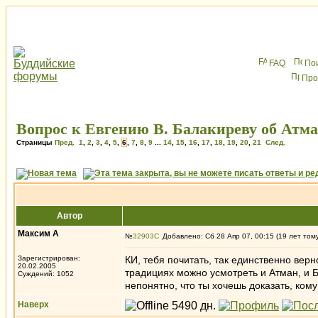
FAQ
По
Про
Вопрос к Евгению В. Балакиреву об Атма
Страницы
Пред.
1
,
2
,
3
,
4
,
5
,
6
,
7
,
8
,
9
...
14
,
15
,
16
,
17
,
18
,
19
,
20
,
21
След.
Автор
Максим А
№
32903
Добавлено: Сб 28 Апр 07, 00:15 (19 лет том
Зарегистрирован:
КИ, тебя почитать, так единственно вер
20.02.2005
традициях можно усмотреть и Атман, и 
Суждений: 1052
непонятно, что ты хочешь доказать, кому
Наверх