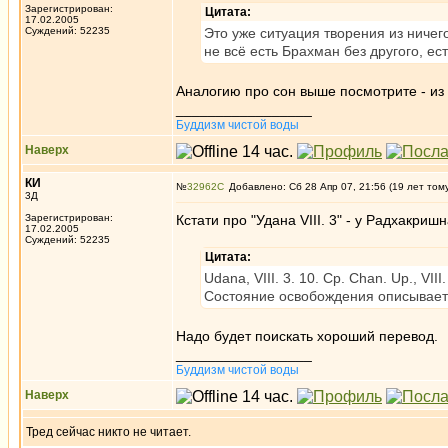
Зарегистрирован:
Цитата:
17.02.2005
Суждений: 52235
Это уже ситуация творения из ничего
не всё есть Брахман без другого, 
Аналогию про сон выше посмотрите - из 
_________________
Буддизм чистой воды
Наверх
КИ
№
32962
Добавлено: Сб 28 Апр 07, 21:56 (19 лет том
3Д
Зарегистрирован:
Кстати про "Удана VIII. 3" - у Радхакриш
17.02.2005
Суждений: 52235
Цитата:
Udana, VIII. 3. 10. Ср. Chan. Up., VIII.
Состояние освобождения описывается
Надо будет поискать хороший перевод.
_________________
Буддизм чистой воды
Наверх
Тред сейчас никто не читает.