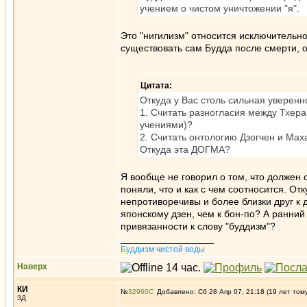
учением о чистом уничтожении "я".
Это "нигилизм" относится исключительно
существовать сам Будда после смерти, о
Цитата:
Откуда у Вас столь сильная уверенно
1. Считать разногласия между Тхер
учениями)?
2. Считать онтологию Дзогчен и Ма
Откуда эта ДОГМА?
Я вообще не говорил о том, что должен 
поняли, что и как с чем соотносится. О
непротиворечивы и более близки друг к 
японскому дзен, чем к бон-по? А ранний
привязанности к слову "буддизм"?
_________________
Буддизм чистой воды
Наверх
КИ
№
32960
Добавлено: Сб 28 Апр 07, 21:18 (19 лет том
3Д