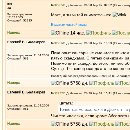
КИ
№
32905
Добавлено: Сб 28 Апр 07, 02:32 (19 лет том
3Д
Зарегистрирован:
Макс, а ты читай внимательнее
17.02.2005
_________________
Суждений: 52235
Буддизм чистой воды
Наверх
Евгений В. Балакирев
№
32936
Добавлено: Сб 28 Апр 07, 15:39 (19 лет том
Пока опыт сансары не сменился опытом 
Зарегистрирован: 11.04.2006
пятью скандхами. С пятью скандхами ра
Суждений: 561
Помимо пяти скандх, до этого, ничего о
Сутты). Т.е. конец скандх это не конец о
Последний раз редактировалось: Евгений В. Балакирев 
Наверх
Евгений В. Балакирев
№
32937
Добавлено: Сб 28 Апр 07, 15:41 (19 лет том
Цитата:
Зарегистрирован: 11.04.2006
Суждений: 561
Точно так же все, как и в Дзогчен - 
Чья это иллюзия, если кроме Абсолюта 
Наверх