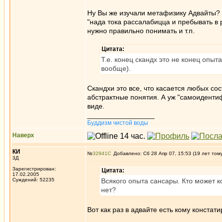
Ну Вы же изучали метафизику Адвайты? 
"нада тока рассалабицца и пребывать в р
нужно правильно понимать и т.п.
Цитата:
Т.е. конец скандх это не конец опыт
вообще).
Скандхи это все, что касается любых со
абстрактные понятия. А уж "самоидентиф
виде.
_________________
Буддизм чистой воды
Наверх
КИ
№
32941
Добавлено: Сб 28 Апр 07, 15:53 (19 лет том
3Д
Зарегистрирован:
Цитата:
17.02.2005
Суждений: 52235
Всякого опыта сансары. Кто может к
нет?
Вот как раз в адвайте есть кому констат
_________________