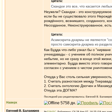
Цитата:
Скандхи это все, что касается любы
Неужели? Скандхи - это конструируемое
если бы не существовало этого Нерождён
рождённого, возникшего, созданного, к
Несозданное, Неконструированное, есть 
Цитата:
Асамскрита-дхармы не являются "со
просто самскрита-дхарма из раздела 
Как Будда что-либо узнал бы о "нирване
уччхедавады - с учением об полном унич
небытие, но не сразу в конце этой жизни
элементарно. Будда вместо этого говор
согласен с учением о чистом уничтожен
Откуда у Вас столь сильная уверенность,
1. Считать разногласия между Тхеравад
2. Считать онтологию Дзогчен и Махаму
Откуда эта ДОГМА?
Последний раз редактировалось: Евгений В. Балакирев 
Наверх
Евгений В. Балакирев
№
32945
Добавлено: Сб 28 Апр 07, 16:25 (19 лет том