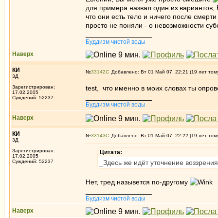
для примера назвал один из вариантов, В
что они есть тело и ничего после смерти
просто не поняли - о невозможности су
_________________
Буддизм чистой воды
Наверх
КИ
№
33142
Добавлено: Вт 01 Май 07, 22:21 (19 лет том
3Д
Зарегистрирован:
test, что именно в моих словах ты опро
17.02.2005
_________________
Суждений: 52237
Буддизм чистой воды
Наверх
КИ
№
33143
Добавлено: Вт 01 Май 07, 22:22 (19 лет том
3Д
Зарегистрирован:
Цитата:
17.02.2005
Суждений: 52237
_Здесь же идёт уточнение воззрения
Нет, тред назывется по-другому
_________________
Буддизм чистой воды
Наверх