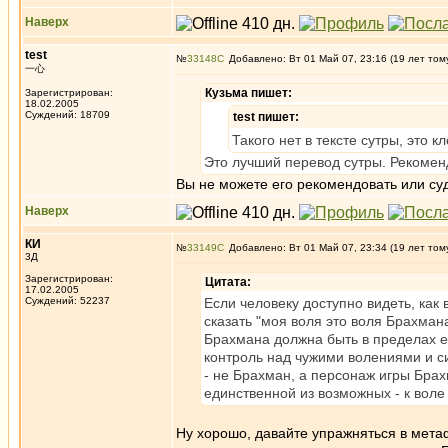
Наверх
test
№
33148
Добавлено: Вт 01 Май 07, 23:16 (19 лет том
一心
Кузьма пишет:
Зарегистрирован:
18.02.2005
Суждений: 18709
test пишет:
Такого нет в тексте сутры, это к
Это лучший перевод сутры. Рекомен
Вы не можете его рекомендовать или суд
Наверх
КИ
№
33149
Добавлено: Вт 01 Май 07, 23:34 (19 лет том
3Д
Зарегистрирован:
Цитата:
17.02.2005
Суждений: 52237
Если человеку доступно видеть, как
сказать "моя воля это воля Брахмана
Брахмана должна быть в пределах е
контроль над чужими волениями и си
- не Брахман, а персонаж игры Бра
единственной из возможных - к воле 
Ну хорошо, давайте упражняться в мета