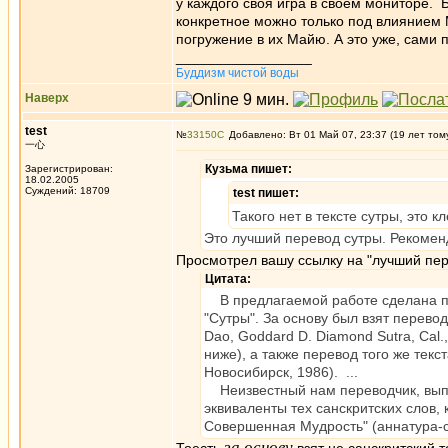
у каждого своя игра в своем мониторе. 
конкретное можно только под влиянием 
погружение в их Майю. А это уже, сами 
_________________
Буддизм чистой воды
Наверх
test
№
33150
Добавлено: Вт 01 Май 07, 23:37 (19 лет том
一心
Кузьма пишет:
Зарегистрирован:
18.02.2005
Суждений: 18709
test пишет:
Такого нет в тексте сутры, это к
Это лучший перевод сутры. Рекоме
Просмотрел вашу ссылку на "лучший пер
Цитата:
В предлагаемой работе сделана по
"Сутры". За основу был взят перев
Dao, Goddard D. Diamond Sutra, Cal.
ниже), а также перевод того же тек
Новосибирск, 1986). ...
Неизвестный нам переводчик, выпол
эквиваленты тех санскритских слов
Совершенная Мудрость" (аннатура-с
за основу