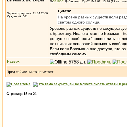
Евгений В. Балакирев
№
33185
Добавлено: Ср 02 Май 07, 13:16 (19 лет том
Цитата:
Зарегистрирован: 11.04.2006
Суждений: 561
На уровне разных существ воли раз
светом одного солнца.
Уровень разных существ не сосуществуе
к Брахману. Иначе атман не Брахман. Ес
доступ к способности "пошевелить" волей
нет никаких оснований называть свобо
Если воля Брахмана вне доступа, это о
свободным самому.
Наверх
Тред сейчас никто не читает.
Страница
15
из
21