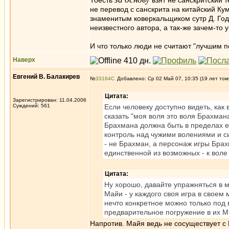
Тоесть
взят не санскритский т
не перевод с санскрита на китайский К
знаменитым коверкальщиком сутр Д. Год
неизвестного автора, а так-же зачем-то 
И что только люди не считают "лучшим п
Наверх
Евгений В. Балакирев
№
33164
Добавлено: Ср 02 Май 07, 10:35 (19 лет том
Цитата:
Зарегистрирован: 11.04.2006
Суждений: 561
Если человеку доступно видеть, как
сказать "моя воля это воля Брахмана
Брахмана должна быть в пределах е
контроль над чужими волениями и си
- не Брахман, а персонаж игры Бра
единственной из возможных - к воле 
Цитата:
Ну хорошо, давайте упражняться в 
Майи - у каждого своя игра в своем
нечто конкретное можно только под 
предварительное погружение в их Ма
Напротив. Майя ведь не сосуществует с