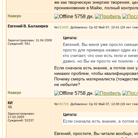
же как творческую энергию творения, ц
проникновение в Майю, полный контроль 
Наверх
Евгений В. Балакирев
№
33165
Добавлено: Ср 02 Май 07, 10:41 (19 лет том
Цитата:
Зарегистрирован: 11.04.2006
Суждений: 561
Евгений, Вы меня уже просто смеш
просто для примера назвал один из 
кто считает, что они есть тело и ни
давно, но Вы ее просто не поняли -
Если сначала есть знание, а потом оно у
никаких проблем, чтобы квалифицировать
Почему смерть материалиста (тождестве
не небытие?
Наверх
КИ
№
33172
Добавлено: Ср 02 Май 07, 12:06 (19 лет том
3Д
Зарегистрирован:
Цитата:
17.02.2005
Суждений: 52237
Если сначала есть знание, а потом о
Евгений, простите, Вы читали вообще, ч