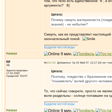
том, что тело есть единственное "я", и
аргументы? 8)
Цитата:
Почему смерть материалиста (тожде
знания) - не небытие?
Смерть, как ее представляет настоящий 
окончательный покой.
_________________
Буддизм чистой воды
Наверх
КИ
№
33174
Добавлено: Ср 02 Май 07, 12:17 (19 лет том
3Д
Зарегистрирован:
Цитата:
17.02.2005
Суждений: 52237
Поэтому, тождество с Брахманом оз
"пошевелить" волей другого человек
То, что сейчас говорите, просто не яв
воли раздельны - солнце попавшее на од
_________________
Буддизм чистой воды
Наверх