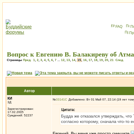
FAQ
П
Пр
Вопрос к Евгению В. Балакиреву об Атма
Страницы
Пред.
1
,
2
,
3
,
4
,
5
,
6
,
7
...
12
,
13
,
14
,
15
,
16
,
17
,
18
,
19
,
20
,
21
След.
Автор
КИ
№
33141
Добавлено: Вт 01 Май 07, 22:14 (19 лет том
3Д
Зарегистрирован:
Цитата:
17.02.2005
Суждений: 52237
Будда же отказался утверждать, что
согласно которому, сначала что-то е
Евгений, Вы меня уже просто смешите