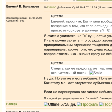
Евгений В. Балакирев
№
33184
Добавлено: Ср 02 Май 07, 13:09 (19 лет том
Цитата:
Зарегистрирован: 11.04.2006
Суждений: 561
Евгений, простите, Вы читали вообщ
воззрение о том, что тело есть еди
просто игнорируете аргументы? 8)
Я считаю уничтожение "я" сущностью уч
Иначе можно заявить, что осуждая жерт
принципиальным отрицание тождества душ
паринирваны, кроме того, что душа тожде
вопрос отшельника - значит сразу же всё
Цитата:
Смерть, как ее представляет настоя
окончательный покой.
Ну да. Но это же и есть небытие. Почему
Как этому мешает отсутствие субъектно
Если же паринирвана это чистое небытие
Последний раз редактировалось: Евгений В. Балакирев 
Наверх