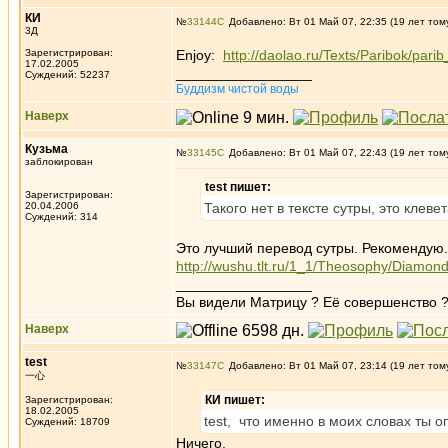
КИ
№
33144
Добавлено: Вт 01 Май 07, 22:35 (19 лет том
3Д
Зарегистрирован:
Enjoy:
http://daolao.ru/Texts/Paribok/pari
17.02.2005
_________________
Суждений: 52237
Буддизм чистой воды
Наверх
Кузьма
№
33145
Добавлено: Вт 01 Май 07, 22:43 (19 лет том
заблокирован
test пишет:
Зарегистрирован:
20.04.2006
Такого нет в тексте сутры, это клеве
Суждений: 314
Это лучший перевод сутры. Рекомендую.
http://wushu.tlt.ru/1_1/Theosophy/Diamon
_________________
Вы видели Матрицу ? Её совершенство ?
Наверх
test
№
33147
Добавлено: Вт 01 Май 07, 23:14 (19 лет том
一心
КИ пишет:
Зарегистрирован:
18.02.2005
test, что именно в моих словах ты 
Суждений: 18709
Ничего.