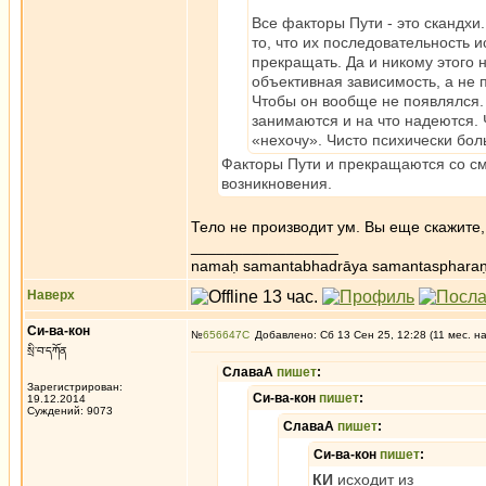
Все факторы Пути - это скандхи.
то, что их последовательность 
прекращать. Да и никому этого
объективная зависимость, а не 
Чтобы он вообще не появлялся
занимаются и на что надеются. 
«нехочу». Чисто психически бо
Факторы Пути и прекращаются со см
возникновения.
Тело не производит ум. Вы еще скажите,
_________________
namaḥ samantabhadrāya samantaspharaṇ
Наверх
Си-ва-кон
№
656647
Добавлено: Сб 13 Сен 25, 12:28 (11 мес. н
སྲི་བ་དཀོན
СлаваА
пишет
:
Зарегистрирован:
Си-ва-кон
пишет
:
19.12.2014
Суждений: 9073
СлаваА
пишет
:
Си-ва-кон
пишет
:
КИ
исходит из