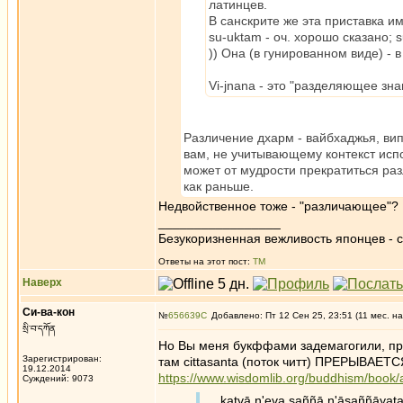
латинцев.
В санскрите же эта приставка и
su-uktam - оч. хорошо сказано; 
)) Она (в гунированном виде) -
Vi-jnana - это "разделяющее з
Различение дхарм - вайбхаджья, вип
вам, не учитывающему контекст испо
может от мудрости прекратиться раз
как раньше.
Недвойственное тоже - "различающее"?
_________________
Безукоризненная вежливость японцев - с
Ответы на этот пост:
ТМ
Наверх
Си-ва-кон
№
656639
Добавлено: Пт 12 Сен 25, 23:51 (11 мес. на
སྲི་བ་དཀོན
Но Вы меня букффами задемагогили, пр
Зарегистрирован:
там cittasanta (поток читт) ПРЕРЫВАЕТС
19.12.2014
https://www.wisdomlib.org/buddhism/book
Суждений: 9073
... katvā n'eva saññā n'āsaññāyat