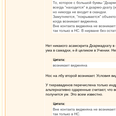
То, которое с большой буквы "Дхарм
всегда "находится" в дхармо-дхату (и
но никогда не входит в скандхи.
Замутняется, "покрывается" объект
когда возникает виджняна.
Вне контакта виджняна не возникает
так только в НС. В нирване без оста
Нет никакого асамскрита Дхармадхату в
ума в самадхи, к-й целиком в Учении. Не
Цитата:
возникает виджняна
Нос на лбу второй возникает. Условия в
У тхеравадинов перечислена только индр
альтернативно одаренные считают, что ви
получится ум. Это всем известно.
Цитата:
Вне контакта виджняна не возникает
так только в НС.