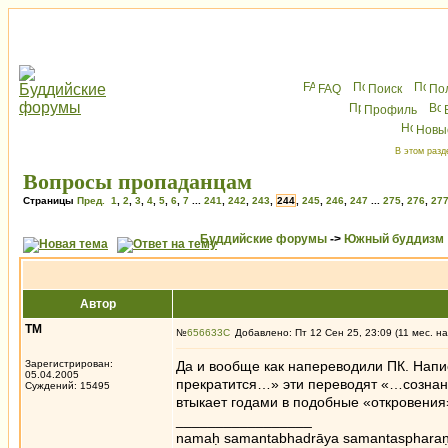
FAQ
Поиск
По
Профиль
Новы
В этом разд
Вопросы пропаданцам
Страницы
Пред.
1
,
2
,
3
,
4
,
5
,
6
,
7
...
241
,
242
,
243
,
244
,
245
,
246
,
247
...
275
,
276
,
27
Буддийские форумы
->
Южный буддизм
Автор
ТМ
№
656633
Добавлено: Пт 12 Сен 25, 23:09 (11 мес. на
Зарегистрирован:
Да и вообще как напереводили ПК. Напи
05.04.2005
прекратится…» эти переводят «…созна
Суждений: 15495
втыкает годами в подобные «откровения
_________________
namaḥ samantabhadrāya samantaspharaṇ