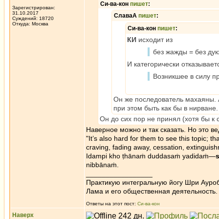
Си-ва-кон
пишет
:
Зарегистрирован:
31.10.2017
СлаваА
пишет
:
Суждений: 18720
Откуда: Москва
Си-ва-кон
пишет
:
КИ
исходит из
без жажды = без дук
И категорически отказывает
Возникшее в силу пр
Он же последователь махаяны. 
при этом быть как бы в нирване.
Он до сих пор не принял (хотя бы к 
Наверное можно и так сказать. Но это в
"It’s also hard for them to see this topic; tha
craving, fading away, cessation, extinguis
Idampi kho ṭhānaṁ duddasaṁ yadidaṁ—
nibbānaṁ.
_________________
Практикую интегральную йогу Шри Ауроб
Лама и его общественная деятельность.
Ответы на этот пост:
Си-ва-кон
Наверх