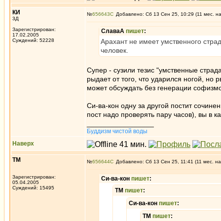
КИ
№
656643
Добавлено: Сб 13 Сен 25, 10:29 (11 мес. н
3Д
Зарегистрирован:
СлаваА
пишет
:
17.02.2005
Суждений: 52228
Арахант не имеет умственного стра
человек.
Супер - сузили тезис "умственные страд
рыдает от того, что ударился ногой, но 
может обсуждать без генерации софизмо
Си-ва-кон одну за другой постит сочине
пост надо проверять пару часов), вы в
_________________
Буддизм чистой воды
Наверх
ТМ
№
656644
Добавлено: Сб 13 Сен 25, 11:41 (11 мес. на
Зарегистрирован:
Си-ва-кон
пишет
:
05.04.2005
Суждений: 15495
ТМ
пишет
:
Си-ва-кон
пишет
:
ТМ
пишет
: