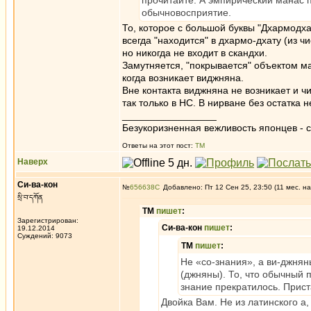
прочитайте. А эмпирический манас 
обычновосприятие.
То, которое с большой буквы "Дхармодха
всегда "находится" в дхармо-дхату (из чи
но никогда не входит в скандхи.
Замутняется, "покрывается" объектом м
когда возникает виджняна.
Вне контакта виджняна не возникает и ч
так только в НС. В нирване без остатка н
_________________
Безукоризненная вежливость японцев - с
Ответы на этот пост:
ТМ
Наверх
Си-ва-кон
№
656638
Добавлено: Пт 12 Сен 25, 23:50 (11 мес. на
སྲི་བ་དཀོན
ТМ
пишет
:
Зарегистрирован:
Си-ва-кон
пишет
:
19.12.2014
Суждений: 9073
ТМ
пишет
:
Не «со-знания», а ви-джняны
(джняны). То, что обычный п
знание прекратилось. Приста
Двойка Вам. Не из латинского а,