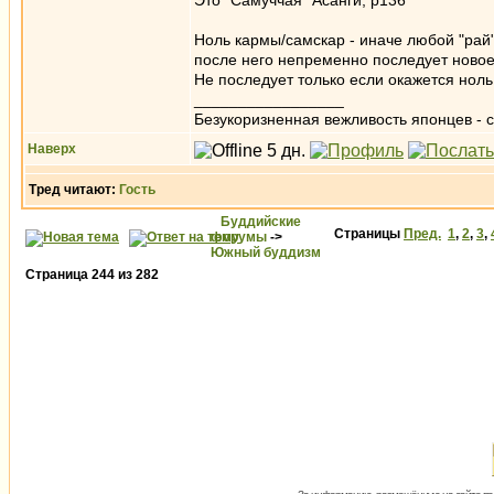
Это "Самуччая" Асанги, p136
Ноль кармы/самскар - иначе любой "рай
после него непременно последует ново
Не последует только если окажется ноль
_________________
Безукоризненная вежливость японцев - с
Наверх
Тред читают:
Гость
Буддийские
Страницы
Пред.
1
,
2
,
3
,
форумы
->
Южный буддизм
Страница
244
из
282