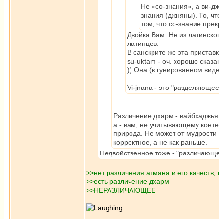
Не «со-знания», а ви-дж
знания (джняны). То, ч
том, что со-знание прек
Двойка Вам. Не из латинског
латинцев.
В санскрите же эта пристав
su-uktam - оч. хорошо сказа
)) Она (в гунированном вид
Vi-jnana - это "разделяющ
Различение дхарм - вайбхаджья,
а - вам, не учитывающему конте
природа. Не может от мудрости 
корректное, а не как раньше.
Недвойственное тоже - "различающ
>>нет различения атмана и его качеств, 
>>есть различение дхарм
>>НЕРАЗЛИЧАЮЩЕЕ