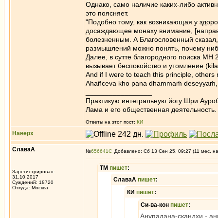
Однако, само наличие каких-либо активн
это поясняет.
"Подобно тому, как возникающая у здоро
досаждающее монаху внимание, [направл
болезненным. А Благословенный сказал,
размышлений можно понять, почему ниб
Далее, в сутте благородного поиска МН 
вызывает беспокойство и утомление (kilam
And if I were to teach this principle, oth
Ahañceva kho pana dhammaṁ deseyyaṁ, pa
_________________
Практикую интегральную йогу Шри Ауроб
Лама и его общественная деятельность.
Ответы на этот пост:
КИ
Наверх
СлаваА
№
656641
Добавлено: Сб 13 Сен 25, 09:27 (11 мес. н
ТМ
пишет
:
Зарегистрирован:
31.10.2017
СлаваА
пишет
:
Суждений: 18720
Откуда: Москва
КИ
пишет
:
Си-ва-кон
пишет
:
Анупадана-скандхи - ан