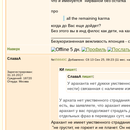
что и именуется "нирваной без остатка"
про
all the remaining karma
когда до Вас еще дойдет?
Без этого вы в инд филос как дети, на к
_________________
Безукоризненная вежливость японцев - с
Наверх
СлаваА
№
656640
Добавлено: Сб 13 Сен 25, 09:23 (11 мес. н
КИ
пишет
:
Зарегистрирован:
31.10.2017
СлаваА
пишет
:
Суждений: 18720
Откуда: Москва
У араханта нет дуккхи умственно
нести) связанная с наличием из
У архата нет умственного страдания
есть, вы заявляете, что арахант име
арахант у вас продолжает страдать 
отдельных фраз в переводах сутт, н
Арахант не имеет умственного страдани
"не грустит, не горюет и не плачет. Он н