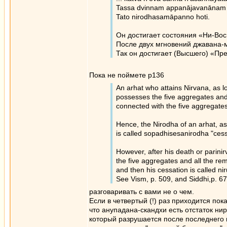
Tassa dvinnam appanājavanānam par
Tato nirodhasamāpanno hoti.
Он достигает состояния «Ни-Вос
После двух мгновений джавана-м
Так он достигает (Высшего) «Пр
Пока не поймете p136
An arhat who attains Nirvana, as lo
possesses the five aggregates and i
connected with the five aggregates
Hence, the Nirodha of an arhat, as l
is called sopadhisesanirodha "cess
However, after his death or parinirv
the five aggregates and all the re
and then his cessation is called n
See Vism, p. 509, and Siddhi,p. 67
разговаривать с вами не о чем.
Если в четвертый (!) раз приходится пок
что анупадана-скандхи есть отстаток ни
который разрушается после последнего