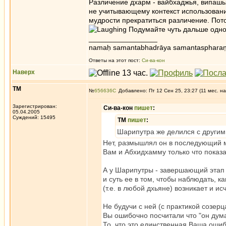
Различение дхарм - вайбхаджья, випашьян
не учитывающему контекст использовани
мудрости прекратиться различение. Пото
Подумайте чуть дальше одног
_________________
namaḥ samantabhadrāya samantaspharaṇ
Ответы на этот пост:
Си-ва-кон
Наверх
ТМ
№
656636
Добавлено: Пт 12 Сен 25, 23:27 (11 мес. на
Зарегистрирован:
Си-ва-кон
пишет
:
05.04.2005
Суждений: 15495
ТМ
пишет
:
Шарипутра же делился с други
Нет, размышлял он в последующий м
Вам и Абхидхамму только что показа
А у Шарипутры - завершающий этап 
и суть ее в том, чтобы наблюдать, 
(т.е. в любой дхьяне) возникает и исч
Не будучи с ней (с практикой созе
Вы ошибочно посчитали что "он дума
То, что это единственная Ваша оши