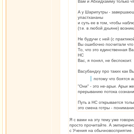
Вам и Абхидхамму только чт
А у Шарипутры - завершающ
упастхананы
и суть ее в том, чтобы наб
(т.е. в любой дхьяне) возник
Не будучи с ней (с практи
Вы ошибочно посчитали что 
То, что это единственная 
НС
Вас, я понял, не беспокоит.
Васубандху про таких как Вы
потому что боятся 
"Они" - это не-арьи. Арьи ж
прерыванию потока сознания
Путь а НС открывается тол
это смена готры - понимани
Я с вами на эту тему уже говор
просто прочитайте. А эмпириче
с Учения на обычновосприятие.