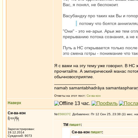
Вас, я понял, не беспокоит.
Васубандху про таких как Вы и гопор
потому что боятся аннигиля
"Они" - это не-арьи. Арьи же тем от
прерыванию потока сознания, а не к
Путь а НС открывается только посл
это смена готры - понимание что та
Я с вами на эту тему уже говорил. В НС
прочитайте. А эмпирический манас пото
обычновосприятие.
_________________
namaḥ samantabhadrāya samantaspharaṇ
Ответы на этот пост:
Си-ва-кон
Наверх
Си-ва-кон
№
656637
Добавлено: Пт 12 Сен 25, 23:38 (11 мес. на
སྲི་བ་དཀོན
ТМ
пишет
:
Зарегистрирован:
Си-ва-кон
пишет
:
19.12.2014
Суждений: 9073