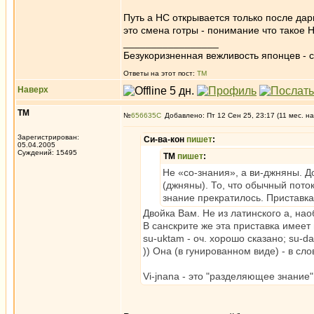
Путь а НС открывается только после да
это смена готры - понимание что такое 
_________________
Безукоризненная вежливость японцев - с
Ответы на этот пост:
ТМ
Наверх
ТМ
№
656635
Добавлено: Пт 12 Сен 25, 23:17 (11 мес. на
Зарегистрирован:
Си-ва-кон
пишет
:
05.04.2005
Суждений: 15495
ТМ
пишет
:
Не «со-знания», а ви-джняны. До
(джняны). То, что обычный поток
знание прекратилось. Приставка 
Двойка Вам. Не из латинского а, нао
В санскрите же эта приставка имеет
su-uktam - оч. хорошо сказано; su-d
)) Она (в гунированном виде) - в с
Vi-jnana - это "разделяющее знани