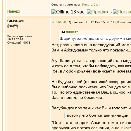
Ответы на этот пост:
Рената Скот
Наверх
Си-ва-кон
№
656634
Добавлено: Пт 12 Сен 25, 23:14 (11 мес. на
སྲི་བ་དཀོན
ТМ
пишет
:
Зарегистрирован:
Шарипутра же делился с другими с
19.12.2014
Суждений: 9073
Нет, размышлял он в последующий момен
Вам и Абхидхамму только что показали..
А у Шарипутры - завершающий этап меди
и суть ее в том, чтобы наблюдать, как 
(т.е. в любой дхьяне) возникает и исчезае
Не будучи с ней (с практикой созерцан
Вы ошибочно посчитали что "он думал в 
То, что это единственная Ваша ошибочк
Вас, я понял, не беспокоит.
Васубандху про таких как Вы и гопорит, 
потому что боятся аннигиляции
"Они" - это не-арьи. Арьи же тем отлича
прерыванию потока сознания, а не к как