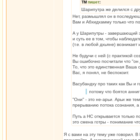
ТМ
пишет
:
Шарипутра же делился с др
Нет, размышлял он в последующ
Вам и Абхидхамму только что по
А у Шарипутры - завершающий э
и суть ее в том, чтобы наблюда
(т.е. в любой дхьяне) возникает 
Не будучи с ней (с практикой 
Вы ошибочно посчитали что "он 
То, что это единственная Ваша
Вас, я понял, не беспокоит.
Васубандху про таких как Вы и г
потому что боятся анни
"Они" - это не-арьи. Арьи же те
прерыванию потока сознания, а 
Путь а НС открывается только 
это смена готры - понимание чт
Я с вами на эту тему уже говорил. 