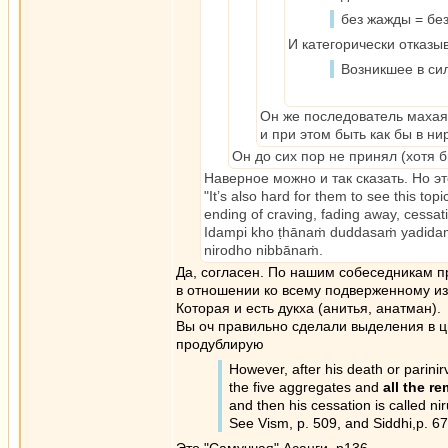
без жажды = без
И категорически отказы
Возникшее в сил
Он же последователь махая
и при этом быть как бы в ни
Он до сих пор не принял (хотя 
Наверное можно и так сказать. Но э
"It’s also hard for them to see this topic
ending of craving, fading away, cessat
Idampi kho ṭhānaṁ duddasaṁ yadid
nirodho nibbānaṁ.
Да, согласен. По нашим собеседникам п
в отношении ко всему подверженному из
Которая и есть дукха (анитья, анатман).
Вы оч правильно сделали выделения в ц
продублирую
However, after his death or parinirv
the five aggregates and
all the r
and then his cessation is called n
See Vism, p. 509, and Siddhi,p. 67