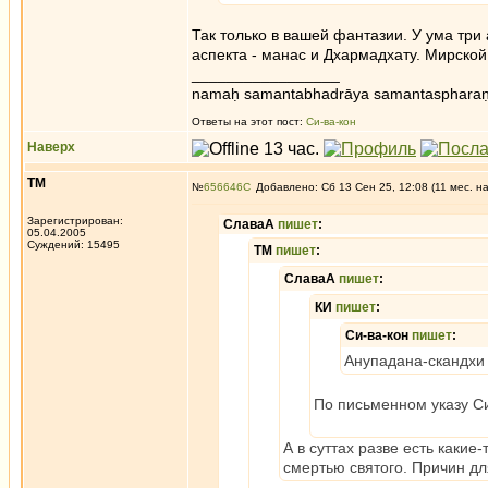
Так только в вашей фантазии. У ума три 
аспекта - манас и Дхармадхату. Мирской
_________________
namaḥ samantabhadrāya samantaspharaṇ
Ответы на этот пост:
Си-ва-кон
Наверх
ТМ
№
656646
Добавлено: Сб 13 Сен 25, 12:08 (11 мес. н
Зарегистрирован:
СлаваА
пишет
:
05.04.2005
Суждений: 15495
ТМ
пишет
:
СлаваА
пишет
:
КИ
пишет
:
Си-ва-кон
пишет
:
Анупадана-скандхи 
По письменном указу Си
А в суттах разве есть каки
смертью святого. Причин дл