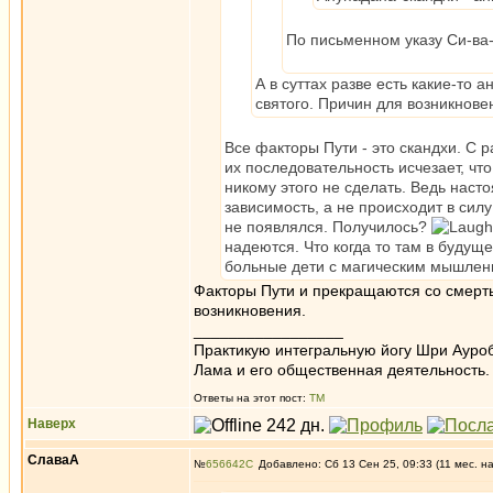
По письменном указу Си-ва-
А в суттах разве есть какие-то
святого. Причин для возникнове
Все факторы Пути - это скандхи. С р
их последовательность исчезает, чт
никому этого не сделать. Ведь нас
зависимость, а не происходит в сил
не появлялся. Получилось?
надеются. Что когда то там в будущ
больные дети с магическим мышлен
Факторы Пути и прекращаются со смерть
возникновения.
_________________
Практикую интегральную йогу Шри Ауроб
Лама и его общественная деятельность.
Ответы на этот пост:
ТМ
Наверх
СлаваА
№
656642
Добавлено: Сб 13 Сен 25, 09:33 (11 мес. н