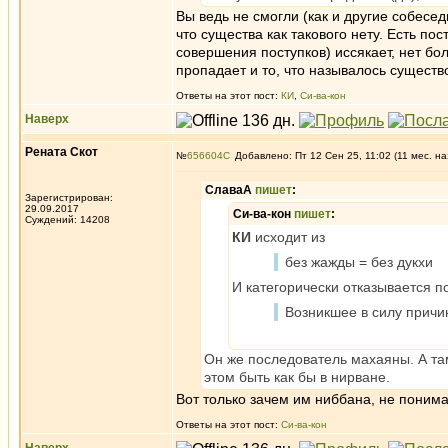
Вы ведь не смогли (как и другие собесе
что существа как такового нету. Есть пос
совершения поступков) иссякает, нет б
пропадает и то, что называлось существ
Ответы на этот пост:
КИ
,
Си-ва-кон
Наверх
Рената Скот
№
656604
Добавлено: Пт 12 Сен 25, 11:02 (11 мес. на
СлаваА
пишет
:
Зарегистрирован:
29.09.2017
Си-ва-кон
пишет
:
Суждений: 14208
КИ
исходит из
без жажды = без дукхи
И категорически отказывается п
Возникшее в силу причин
Он же последователь махаяны. А та
этом быть как бы в нирване.
Вот только зачем им ниббана, не понима
Ответы на этот пост:
Си-ва-кон