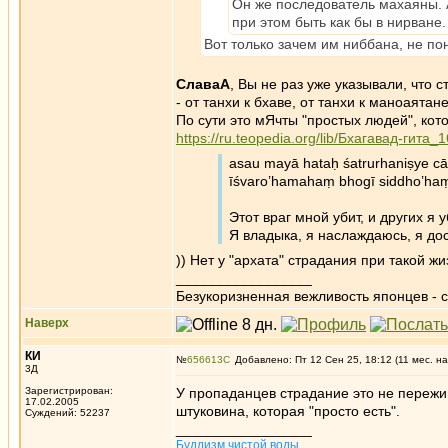
Он же последователь махаяны. 
при этом быть как бы в нирване.
Вот только зачем им ниббана, не по
СлаваА
, Вы не раз уже указывали, что 
- от танхи к бхаве, от танхи к маноаятане
По сути это мЯчты "простых людей", кото
https://ru.teopedia.org/lib/Бхагавад-гита_
asau mayā hataḥ śatrurhaniṣye c
īśvaro’hamahaṃ bhogī siddho’ha
Этот враг мной убит, и других я 
Я владыка, я наслаждаюсь, я дос
)) Нет у "архата" страдания при такой жи
_________________
Безукоризненная вежливость японцев - с
Наверх
КИ
№
656613
Добавлено: Пт 12 Сен 25, 18:12 (11 мес. на
3Д
Зарегистрирован:
У пропаданцев страдание это не пережи
17.02.2005
штуковина, которая "просто есть".
Суждений: 52237
_________________
Буддизм чистой воды