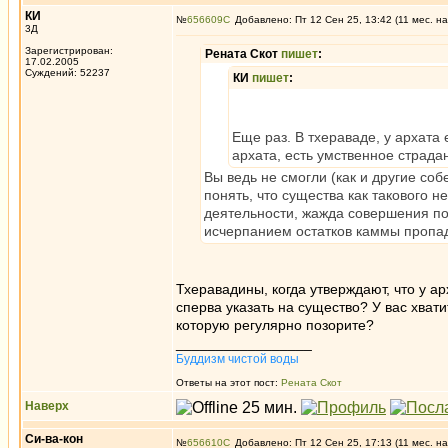
КИ
№
656609
Добавлено: Пт 12 Сен 25, 13:42 (11 мес. на
3Д
Зарегистрирован:
Рената Скот
пишет
:
17.02.2005
Суждений: 52237
КИ
пишет
:
Еще раз. В тхераваде, у архата 
архата, есть умственное страдан
Вы ведь не смогли (как и другие со
понять, что существа как такового не
деятельности, жажда совершения по
исчерпанием остатков каммы пропад
Тхеравадины, когда утверждают, что у ар
сперва указать на существо? У вас хвати
которую регулярно позорите?
_________________
Буддизм чистой воды
Ответы на этот пост:
Рената Скот
Наверх
Си-ва-кон
№
656610
Добавлено: Пт 12 Сен 25, 17:13 (11 мес. на