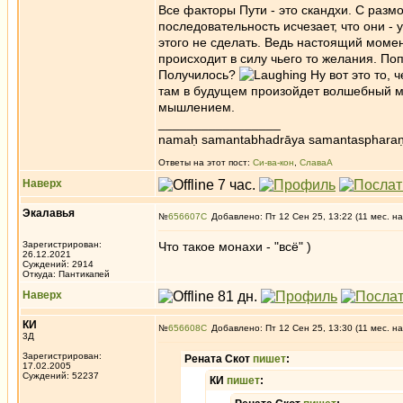
Все факторы Пути - это скандхи. С размор
последовательность исчезает, что они -
этого не сделать. Ведь настоящий моме
происходит в силу чьего то желания. По
Получилось?
Ну вот это то, 
там в будущем произойдет волшебный мо
мышлением.
_________________
namaḥ samantabhadrāya samantaspharaṇ
Ответы на этот пост:
Си-ва-кон
,
СлаваА
Наверх
Экалавья
№
656607
Добавлено: Пт 12 Сен 25, 13:22 (11 мес. на
Зарегистрирован:
Что такое монахи - "всё" )
26.12.2021
Суждений: 2914
Откуда: Пантикапей
Наверх
КИ
№
656608
Добавлено: Пт 12 Сен 25, 13:30 (11 мес. на
3Д
Зарегистрирован:
Рената Скот
пишет
:
17.02.2005
Суждений: 52237
КИ
пишет
: