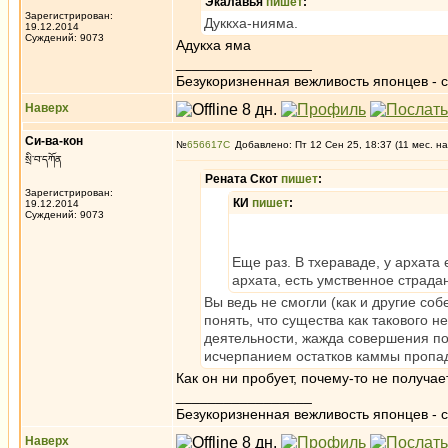
Экалавья
пишет
:
Зарегистрирован:
Дуккха-нияма.
19.12.2014
Суждений: 9073
Адукха яма
_________________
Безукоризненная вежливость японцев - с
Наверх
Си-ва-кон
№
656617
Добавлено: Пт 12 Сен 25, 18:37 (11 мес. на
སྲི་བ་དཀོན
Рената Скот
пишет
:
Зарегистрирован:
КИ
пишет
:
19.12.2014
Суждений: 9073
Еще раз. В тхераваде, у архата 
архата, есть умственное страдан
Вы ведь не смогли (как и другие со
понять, что существа как такового не
деятельности, жажда совершения по
исчерпанием остатков каммы пропад
Как он ни пробует, почему-то не получае
_________________
Безукоризненная вежливость японцев - с
Наверх