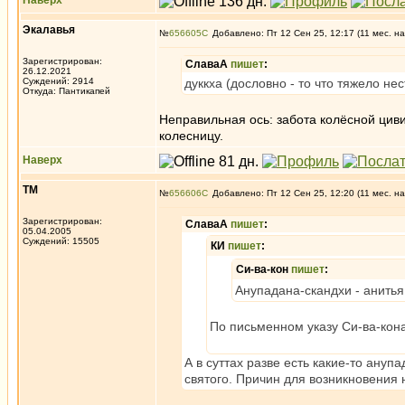
Наверх
Экалавья
№
656605
Добавлено: Пт 12 Сен 25, 12:17 (11 мес. на
Зарегистрирован:
СлаваА
пишет
:
26.12.2021
Суждений: 2914
дуккха (дословно - то что тяжело нес
Откуда: Пантикапей
Неправильная ось: забота колёсной циви
колесницу.
Наверх
ТМ
№
656606
Добавлено: Пт 12 Сен 25, 12:20 (11 мес. на
Зарегистрирован:
СлаваА
пишет
:
05.04.2005
Суждений: 15505
КИ
пишет
:
Си-ва-кон
пишет
:
Анупадана-скандхи - анитья
По письменном указу Си-ва-кона
А в суттах разве есть какие-то ану
святого. Причин для возникновения 