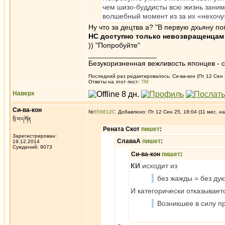
чем шизо-буддисты всю жизнь занима
волшебный момент из за их «нехочу
Ну что за децтва а? "В первую дхьяну по
НС доступно только невозвращенцам 
)) "Попробуйте"
_________________
Безукоризненная вежливость японцев - с
Последний раз редактировалось: Си-ва-кон (Пт 12 Сен 2
Ответы на этот пост:
ТМ
Наверх
Си-ва-кон
№
656612
Добавлено: Пт 12 Сен 25, 18:04 (11 мес. на
སྲི་བ་དཀོན
Рената Скот
пишет
:
Зарегистрирован:
СлаваА
пишет
:
19.12.2014
Суждений: 9073
Си-ва-кон
пишет
:
КИ
исходит из
без жажды = без дук
И категорически отказывает
Возникшее в силу пр