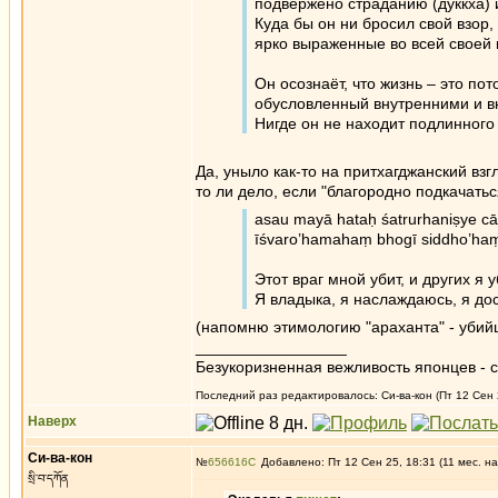
подвержено страданию (дуккха) 
Куда бы он ни бросил свой взор,
ярко выраженные во всей своей 
Он осознаёт, что жизнь – это пото
обусловленный внутренними и 
Нигде он не находит подлинного
Да, уныло как-то на притхагджанский взг
то ли дело, если "благородно подкачатьс
asau mayā hataḥ śatrurhaniṣye c
īśvaro’hamahaṃ bhogī siddho’ha
Этот враг мной убит, и других я 
Я владыка, я наслаждаюсь, я дос
(напомню этимологию "араханта" - убийца
_________________
Безукоризненная вежливость японцев - с
Последний раз редактировалось: Си-ва-кон (Пт 12 Сен 2
Наверх
Си-ва-кон
№
656616
Добавлено: Пт 12 Сен 25, 18:31 (11 мес. на
སྲི་བ་དཀོན