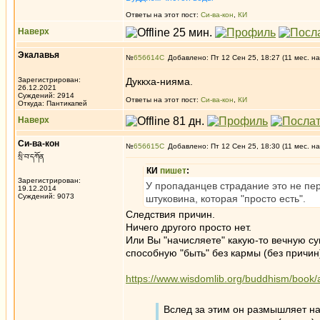
Ответы на этот пост:
Си-ва-кон
,
КИ
Наверх
Экалавья
№
656614
Добавлено: Пт 12 Сен 25, 18:27 (11 мес. на
Зарегистрирован:
Дуккха-нияма.
26.12.2021
Суждений: 2914
Ответы на этот пост:
Си-ва-кон
,
КИ
Откуда: Пантикапей
Наверх
Си-ва-кон
№
656615
Добавлено: Пт 12 Сен 25, 18:30 (11 мес. на
སྲི་བ་དཀོན
КИ
пишет
:
Зарегистрирован:
У пропаданцев страдание это не пе
19.12.2014
Суждений: 9073
штуковина, которая "просто есть".
Следствия причин.
Ничего другого просто нет.
Или Вы "начисляете" какую-то вечную су
способную "быть" без кармы (без причин
https://www.wisdomlib.org/buddhism/book
Вслед за этим он размышляет на