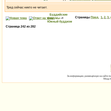
Тред сейчас никто не читает.
Буддийские
Страницы
Пред.
1
,
2
,
3
,
форумы
->
Южный буддизм
Страница
242
из
282
За информацию, размещённую на сайте пол
Мощь пх