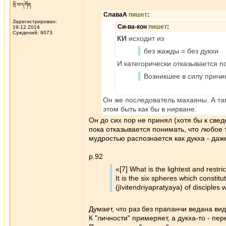
སྲི་བ་དཀོན
СлаваА
пишет
:
Зарегистрирован:
Си-ва-кон
пишет
:
19.12.2014
Суждений: 9073
КИ
исходит из
без жажды = без дукхи
И категорически отказывается п
Возникшее в силу причин
Он же последователь махаяны. А та
этом быть как бы в нирване.
Он до сих пор не принял (хотя бы к свед
пока отказывается понимать, что любое 
мудростью распознается как дукха - даж
p.92
«[7] What is the lightest and restr
It is the six spheres which constitut
(jīvitendriyapratyaya) of disciples 
Думает, что раз без прапанчи ведана вид
К "личности" примеряет, а дукха-то - пе