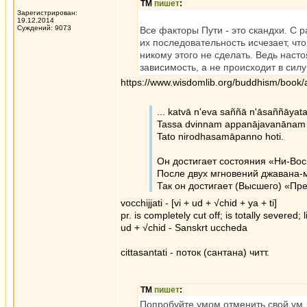
ТМ
пишет
:
Зарегистрирован:
19.12.2014
Суждений: 9073
Все факторы Пути - это скандхи. С р
их последовательность исчезает, чт
никому этого не сделать. Ведь нас
зависимость, а не происходит в силу
https://www.wisdomlib.org/buddhism/book
... katvā n'eva saññā n'āsaññāyat
Tassa dvinnam appanājavanānam par
Tato nirodhasamāpanno hoti.
Он достигает состояния «Ни-Вос
После двух мгновений джавана
Так он достигает (Высшего) «Пр
vocchijjati - [vi + ud + √chid + ya + ti]
pr. is completely cut off; is totally severed; l
ud + √chid - Sanskrt uccheda
cittasantati - поток (сантана) читт.
ТМ
пишет
:
Попробуйте умом отменить свой ум.