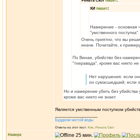
Рената Скот
пишет
:
КИ
пишет
:
Намерение - основная ч
"умственного поступка".
Очень приятно, что вы реши
иначе. Почитайте, к примеру
По Винае, убийство без намерен
"тхеравада", кроме вас никто не 
Нет нарушения: если он
он сумасшедший; если 
Но и намерение убить без убийства у
кроме вас никто не знает.
Является умственным поступком убийств
_________________
Буддизм чистой воды
Ответы на этот пост:
Krie
,
Рената Скот
Наверх