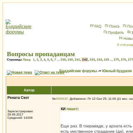
FAQ
Поиск
По
Профиль
Новы
В этом разд
Вопросы пропаданцам
Страницы
Пред.
1
,
2
,
3
,
4
,
5
,
6
,
7
...
239
,
240
,
241
,
242
,
243
,
244
,
245
...
275
,
276
,
27
Буддийские форумы
->
Южный буддизм
Автор
Рената Скот
№
656603
Добавлено: Пт 12 Сен 25, 11:00 (11 мес. на
КИ
пишет
:
Зарегистрирован:
29.09.2017
Суждений: 14208
Еще раз. В тхераваде, у архата есть
есть умственное страдание (да), или