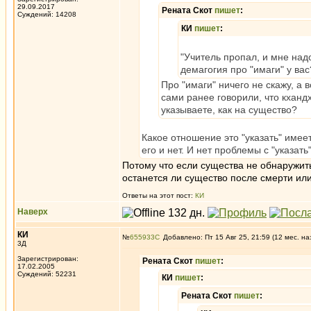
29.09.2017
Рената Скот
пишет
:
Суждений: 14208
КИ
пишет
:
"Учитель пропал, и мне надо
демагогия про "имаги" у вас
Про "имаги" ничего не скажу, а в
сами ранее говорили, что кхандх
указываете, как на существо?
Какое отношение это "указать" имеет
его и нет. И нет проблемы с "указать
Потому что если существа не обнаружить
останется ли существо после смерти или
Ответы на этот пост:
КИ
Наверх
КИ
№
655933
Добавлено: Пт 15 Авг 25, 21:59 (12 мес. на
3Д
Зарегистрирован:
Рената Скот
пишет
:
17.02.2005
Суждений: 52231
КИ
пишет
:
Рената Скот
пишет
: