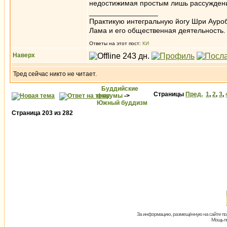
недостижимая простым лишь рассуждени
_________________
Практикую интегральную йогу Шри Ауроб
Лама и его общественная деятельность.
Ответы на этот пост:
КИ
Наверх
Тред сейчас никто не читает.
Буддийские
Страницы
Пред.
1
,
2
,
3
,
форумы
->
Южный буддизм
Страница
203
из
282
За информацию, размещённую на сайте пол
Мощь пх