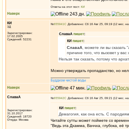
Ответы на этот пост:
КИ
Наверх
КИ
№
655941
Добавлено: Сб 16 Авг 25, 09:19 (12 мес. на
3Д
Зарегистрирован:
СлаваА
пишет
:
17.02.2005
Суждений: 52231
КИ
пишет
:
СлаваА
, можете ли вы сказать 
причине того, что вызовет у вас
Нельзя так сказать, потому что ар
Можно утверждать пропаданство, но нел
_________________
Буддизм чистой воды
Наверх
СлаваА
№
655942
Добавлено: Сб 16 Авг 25, 09:21 (12 мес. на
КИ
пишет
:
Зарегистрирован:
31.10.2017
Демагогия, как она есть. С пароди
Суждений: 18720
Откуда: Москва
Читайте сутты может поймете со времен
"Ведь эта Дхамма, Ваччха, глубока, её 