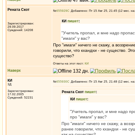
Рената Скот
№
655929
Добавлено: Пт 15 Авг 25, 21:45 (12 мес. на
КИ
пишет
:
Зарегистрирован:
29.09.2017
Суждений: 14208
"Учитель пропал, и мне надо пропаст
"имаги" у вас?
Про "имаги" ничего не скажу, а воззрение
говорили, что кхандхи - не существо. Это
существо?
Ответы на этот пост:
КИ
Наверх
КИ
№
655930
Добавлено: Пт 15 Авг 25, 21:48 (12 мес. на
3Д
Зарегистрирован:
Рената Скот
пишет
:
17.02.2005
Суждений: 52231
КИ
пишет
:
"Учитель пропал, и мне надо про
про "имаги" у вас?
Про "имаги" ничего не скажу, а воззр
ранее говорили, что кхандхи - не су
как на существо?