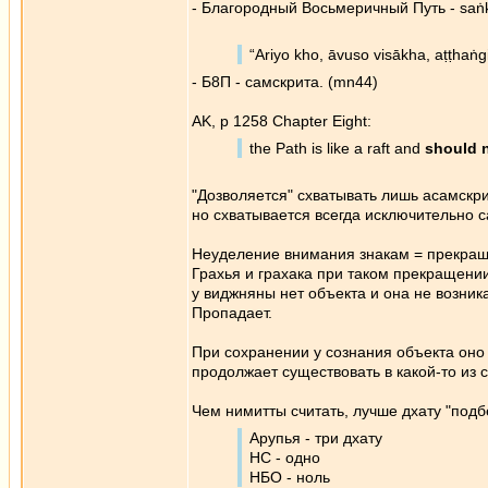
- Благородный Восьмеричный Путь - saṅk
“Ariyo kho, āvuso visākha, aṭṭhaṅ
- Б8П - самскрита. (mn44)
AK, p 1258 Chapter Eight:
the Path is like a raft and
should 
"Дозволяется" схватывать лишь асамскри
но схватывается всегда исключительно с
Неуделение внимания знакам = прекращ
Грахья и грахака при таком прекращении
у виджняны нет объекта и она не возник
Пропадает.
При сохранении у сознания объекта он
продолжает существовать в какой-то из
Чем нимитты считать, лучше дхату "подб
Арупья - три дхату
НС - одно
НБО - ноль