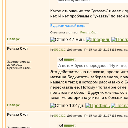
Какое отношение это "указать" имеет к п
нет. И нет проблемы с "указать" по этой
_________________
Буддизм чистой воды
Ответы на этот пост:
Рената Скот
Наверх
Рената Скот
№
655931
Добавлено: Пт 15 Авг 25, 21:53 (12 мес. на
КИ
пишет
:
Зарегистрирован:
29.09.2017
А потом будет очередное: "Ну и что, 
Суждений: 14208
Это действительно не важно, просто инт
матушка Бодхисатты забеременела, присн
нашёлся текст, в котором рассказано о 
пересказать ее. Потому что там же отме
при этом не обрел. В других жизнях, со
такая же история случится и с большинс
Наверх
Рената Скот
№
655932
Добавлено: Пт 15 Авг 25, 21:57 (12 мес. на
КИ
пишет
:
Зарегистрирован: