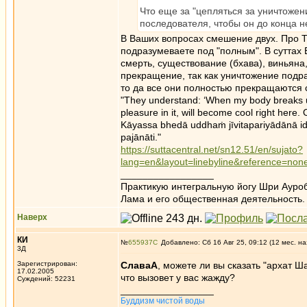
Что еще за "цепляться за уничтожен
последователя, чтобы он до конца н
В Ваших вопросах смешение двух. Про Т
подразумеваете под "полным". В суттах 
смерть, существование (бхава), виньяна,
прекращение, так как уничтожение подр
то да все они полностью прекращаются с
"They understand: ‘When my body breaks up 
pleasure in it, will become cool right here. O
Kāyassa bhedā uddhaṁ jīvitapariyādānā idhe
pajānāti."
https://suttacentral.net/sn12.51/en/sujato?
lang=en&layout=linebyline&reference=none&
_________________
Практикую интегральную йогу Шри Ауроб
Лама и его общественная деятельность.
Наверх
КИ
№
655937
Добавлено: Сб 16 Авг 25, 09:12 (12 мес. на
3Д
Зарегистрирован:
СлаваА
, можете ли вы сказать "архат Ш
17.02.2005
что вызовет у вас жажду?
Суждений: 52231
_________________
Буддизм чистой воды