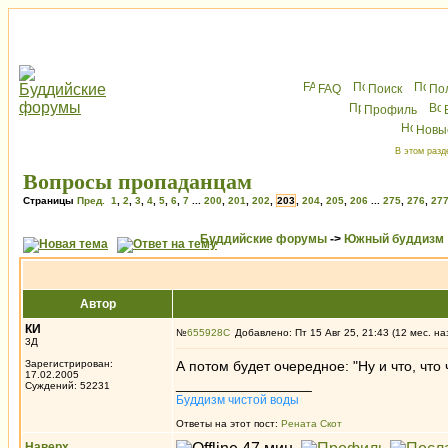
FAQ
Поиск
По
Профиль
Новы
В этом разд
Вопросы пропаданцам
Страницы
Пред.
1
,
2
,
3
,
4
,
5
,
6
,
7
...
200
,
201
,
202
,
203
,
204
,
205
,
206
...
275
,
276
,
27
Буддийские форумы
->
Южный буддизм
Автор
КИ
№
655928
Добавлено: Пт 15 Авг 25, 21:43 (12 мес. на
3Д
Зарегистрирован:
А потом будет очередное: "Ну и что, что 
17.02.2005
_________________
Суждений: 52231
Буддизм чистой воды
Ответы на этот пост:
Рената Скот
Наверх