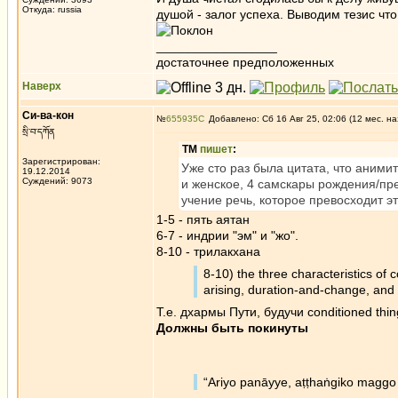
Откуда: russia
душой - залог успеха. Выводим тезис чт
_________________
достаточнее предположенных
Наверх
Си-ва-кон
№
655935
Добавлено: Сб 16 Авг 25, 02:06 (12 мес. на
སྲི་བ་དཀོན
ТМ
пишет
:
Зарегистрирован:
Уже сто раз была цитата, что анимит
19.12.2014
Суждений: 9073
и женское, 4 самскары рождения/пр
учение речь, которое превосходит эт
1-5 - пять аятан
6-7 - индрии "эм" и "жо".
8-10 - трилакхана
8-10) the three characteristics of 
arising, duration-and-change, and
Т.е. дхармы Пути, будучи conditioned th
Должны быть покинуты
“Ariyo panāyye, aṭṭhaṅgiko maggo