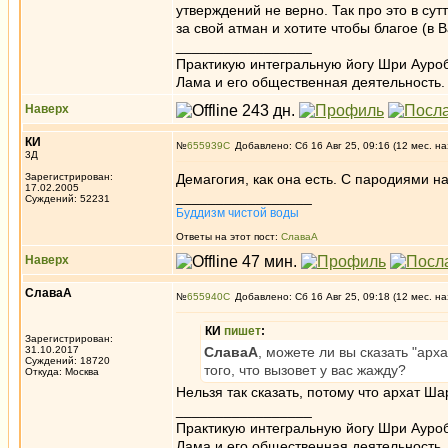
утверждений не верно. Так про это в сут
за свой атман и хотите чтобы благое (
_________________
Практикую интегральную йогу Шри Ауроб
Лама и его общественная деятельность.
Наверх
КИ
№
655939
Добавлено: Сб 16 Авг 25, 09:16 (12 мес. на
3Д
Зарегистрирован:
Демагогия, как она есть. С пародиями 
17.02.2005
_________________
Суждений: 52231
Буддизм чистой воды
Ответы на этот пост:
СлаваА
Наверх
СлаваА
№
655940
Добавлено: Сб 16 Авг 25, 09:18 (12 мес. на
КИ
пишет
:
Зарегистрирован:
31.10.2017
СлаваА
, можете ли вы сказать "арх
Суждений: 18720
того, что вызовет у вас жажду?
Откуда: Москва
Нельзя так сказать, потому что архат 
_________________
Практикую интегральную йогу Шри Ауроб
Лама и его общественная деятельность.