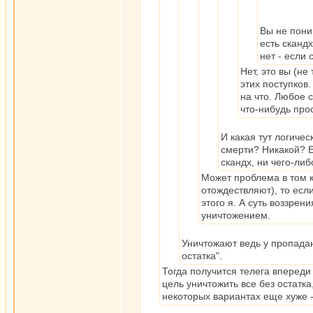
Вы не пони
есть скандх
нет - если 
Нет, это вы (не
этих поступков.
на что. Любое 
что-нибудь про
И какая тут логичес
смерти? Никакой? Ес
скандх, ни чего-ли
Может проблема в том ко
отождествляют), то если
этого я. А суть воззрени
уничтожением.
Уничтожают ведь у пропаданц
остатка".
Тогда получится телега впереди
цель уничтожить все без остатка
некоторых вариантах еще хуже -