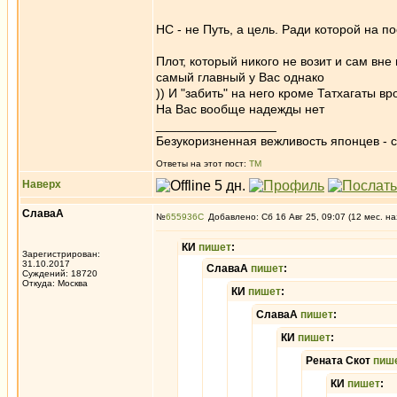
НС - не Путь, а цель. Ради которой на п
Плот, который никого не возит и сам вне 
самый главный у Вас однако
)) И "забить" на него кроме Татхагаты вр
На Вас вообще надежды нет
_________________
Безукоризненная вежливость японцев - с
Ответы на этот пост:
ТМ
Наверх
СлаваА
№
655936
Добавлено: Сб 16 Авг 25, 09:07 (12 мес. на
КИ
пишет
:
Зарегистрирован:
31.10.2017
СлаваА
пишет
:
Суждений: 18720
Откуда: Москва
КИ
пишет
:
СлаваА
пишет
:
КИ
пишет
:
Рената Скот
пиш
КИ
пишет
: