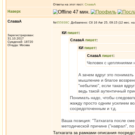
Ответы на этот пост:
СлаваА
Наверх
СлаваА
№
655938
Добавлено: Сб 16 Авг 25, 09:15 (12 мес. на
КИ
пишет
:
Зарегистрирован:
31.10.2017
СлаваА
пишет
:
Суждений: 18720
Откуда: Москва
КИ
пишет
:
СлаваА
пишет
:
Человек с цепляниями 
А зачем вдруг это понимать
мышление и благое воззрен
"небытию", если такая вдруг
ведь такой аутентичный при
Понимать надо, чтобы следоват
жажду просто одним усилием во
сосредоточенным и т.д.
Ваша позиция: "Татхагата после сме
методической причине ("наврал", по
Татхагата за рамками описания посредс