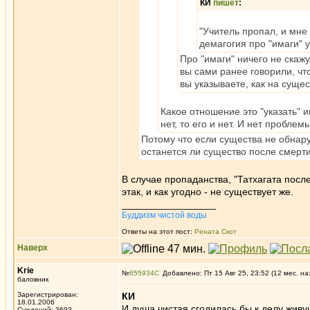
КИ
пишет
:
"Учитель пропал, и мне 
демагогия про "имаги" у
Про "имаги" ничего не скажу,
вы сами ранее говорили, что
вы указываете, как на суще
Какое отношение это "указать" 
нет, то его и нет. И нет проблем
Потому что если существа не обнару
останется ли существо после смерти
В случае пропаданства, "Татхагата после
этак, и как угодно - не существует же.
_________________
Буддизм чистой воды
Ответы на этот пост:
Рената Скот
Наверх
Krie
№
655934
Добавлено: Пт 15 Авг 25, 23:52 (12 мес. на
баловник
Зарегистрирован:
КИ
18.01.2006
И душа чистая сгодилась бы к делу жив
Суждений: 3693