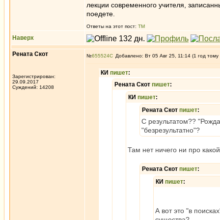
лекции современного учителя, записанны
поедете.
Ответы на этот пост:
ТМ
Наверх
Рената Скот
№
655524
Добавлено: Вт 05 Авг 25, 11:14 (1 год тому
КИ
пишет
:
Зарегистрирован:
29.09.2017
Рената Скот
пишет
:
Суждений: 14208
КИ
пишет
:
Рената Скот
пишет
:
С результатом?? "Рожда
"безрезультатно"?
Там нет ничего ни про какой
Рената Скот
пишет
:
КИ
пишет
:
А вот это "в поиска
существа?