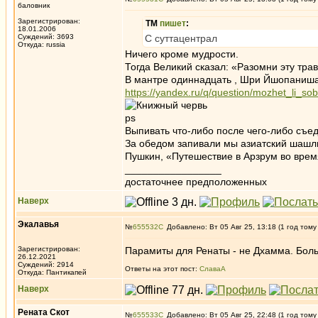
баловник
Зарегистрирован:
ТМ
пишет
:
18.01.2006
Суждений: 3693
С суттацентрал
Откуда: russia
Ничего кроме мудрости.
Тогда Великий сказал: «Разомни эту трав
В мантре одиннадцать , Шри Йшопаниша
https://yandex.ru/q/question/mozhet_li_
ps
Выпивать что-либо после чего-либо съед
За обедом запивали мы азиатский шашлы
Пушкин, «Путешествие в Арзрум во врем
_________________
достаточнее предположенных
Наверх
Экалавья
№
655532
Добавлено: Вт 05 Авг 25, 13:18 (1 год тому
Зарегистрирован:
Парамиты для Ренаты - не Дхамма. Боль
26.12.2021
Суждений: 2914
Ответы на этот пост:
СлаваА
Откуда: Пантикапей
Наверх
Рената Скот
№
655533
Добавлено: Вт 05 Авг 25, 22:48 (1 год тому