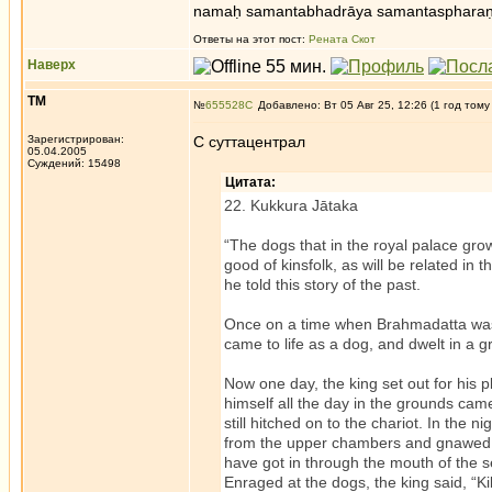
namaḥ samantabhadrāya samantaspharaṇ
Ответы на этот пост:
Рената Скот
Наверх
ТМ
№
655528
Добавлено: Вт 05 Авг 25, 12:26 (1 год тому
Зарегистрирован:
С суттацентрал
05.04.2005
Суждений: 15498
Цитата:
22. Kukkura Jātaka
“The dogs that in the royal palace gro
good of kinsfolk, as will be related in
he told this story of the past.
Once on a time when Brahmadatta was r
came to life as a dog, and dwelt in a 
Now one day, the king set out for his 
himself all the day in the grounds came
still hitched on to the chariot. In the
from the upper chambers and gnawed th
have got in through the mouth of the 
Enraged at the dogs, the king said, “K