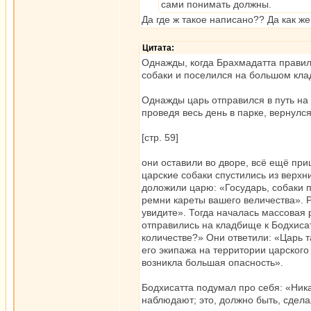
сами понимать должны.
Да где ж такое написано?? Да как ж
Цитата:
Однажды, когда Брахмадатта правил 
собаки и поселился на большом клад
Однажды царь отправился в путь на
проведя весь день в парке, вернулс
[стр. 59]
они оставили во дворе, всё ещё при
царские собаки спустились из верхн
доложили царю: «Государь, собаки п
ремни кареты вашего величества». Р
увидите». Тогда началась массовая 
отправились на кладбище к Бодхисат
количестве?» Они ответили: «Царь т
его экипажа на территории царского 
возникла большая опасность».
Бодхисатта подумал про себя: «Никак
наблюдают; это, должно быть, сдел