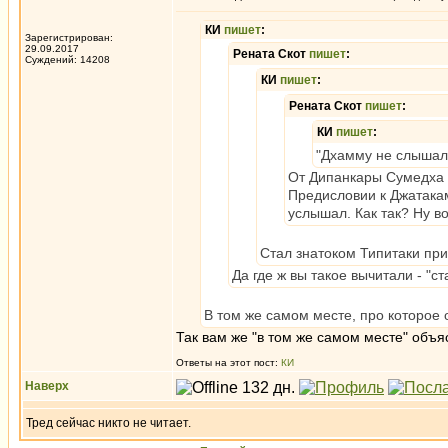
КИ
пишет
:
Зарегистрирован:
29.09.2017
Рената Скот
пишет
:
Суждений: 14208
КИ
пишет
:
Рената Скот
пишет
:
КИ
пишет
:
"Дхамму не слышал"
От Дипанкары Сумедха 
Предисловии к Джатака
услышал. Как так? Ну во
Стал знатоком Типитаки при
Да где ж вы такое вычитали - "с
В том же самом месте, про которое 
Так вам же "в том же самом месте" объя
Ответы на этот пост:
КИ
Наверх
Тред сейчас никто не читает.