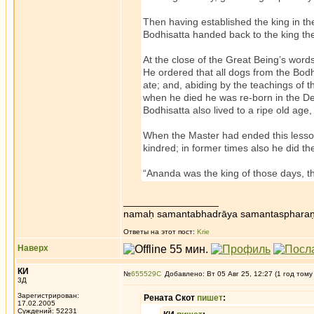
Then having established the king in t
Bodhisatta handed back to the king the
At the close of the Great Being’s word
He ordered that all dogs from the Bod
ate; and, abiding by the teachings of t
when he died he was re-born in the D
Bodhisatta also lived to a ripe old age
When the Master had ended this lesson
kindred; in former times also he did th
“Ananda was the king of those days, t
_________________
namaḥ samantabhadrāya samantaspharaṇ
Ответы на этот пост:
Krie
Наверх
КИ
№
655529
Добавлено: Вт 05 Авг 25, 12:27 (1 год тому
3Д
Зарегистрирован:
Рената Скот
пишет
:
17.02.2005
Суждений: 52231