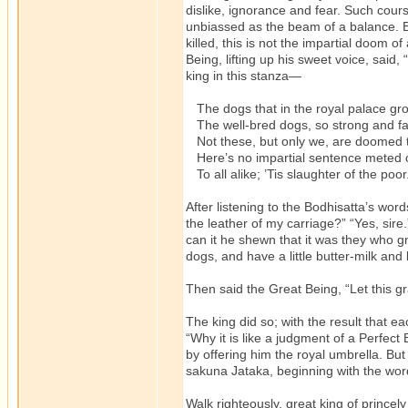
dislike, ignorance and fear. Such cour
unbiassed as the beam of a balance. Bu
killed, this is not the impartial doom o
Being, lifting up his sweet voice, said, 
king in this stanza—
The dogs that in the royal palace gr
The well-bred dogs, so strong and fai
Not these, but only we, are doomed t
Here’s no impartial sentence meted 
To all alike; ’Tis slaughter of the poor
After listening to the Bodhisatta’s wo
the leather of my carriage?” “Yes, sir
can it he shewn that it was they who gn
dogs, and have a little butter-milk and
Then said the Great Being, “Let this g
The king did so; with the result that e
“Why it is like a judgment of a Perfec
by offering him the royal umbrella. But
sakuna Jataka, beginning with the wo
Walk righteously, great king of princely