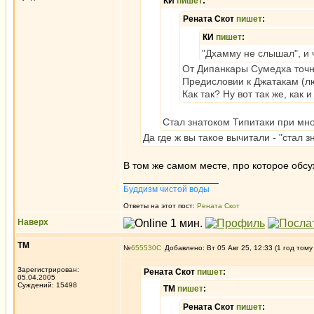
КИ
пишет
:
Рената Скот
пишет
:
КИ
пишет
:
"Дхамму не слышал", и 
От Дипанкары Сумедха точн
Предисловии к Джатакам (л
Как так? Ну вот так же, как 
Стал знатоком Типитаки при мн
Да где ж вы такое вычитали - "стал 
В том же самом месте, про которое обсу
_________________
Буддизм чистой воды
Ответы на этот пост:
Рената Скот
Наверх
ТМ
№
655530
Добавлено: Вт 05 Авг 25, 12:33 (1 год тому
Зарегистрирован:
Рената Скот
пишет
:
05.04.2005
Суждений: 15498
ТМ
пишет
:
Рената Скот
пишет
: