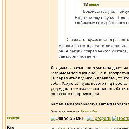
ТМ
пишет
:
Бодхисаттва учил наизус
Нет, типитаку не учил. Про 
любимому вами) батюшка ца
Я вам этот кусок постил раз п
А я вам раз пятьдесят отвечала, что 
он. А лекции современного учителя,
санаторий поедете.
Лекциям современного учителя доверия 
которых читал в каноне. Не интерпретац
10 парамитах и учило 5 правилам, то эт
себя. Какую вы чушь несете ппц просто. 
утруждает помимо сочинения отсебятины
полезного не произнесли.
_________________
namaḥ samantabhadrāya samantaspharaṇ
Ответы на этот пост:
Рената Скот
Наверх
Krie
№
655531
Добавлено: Вт 05 Авг 25, 13:03 (1 год тому