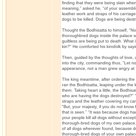
finding that they were being slain whe
meaning,” asked he, “of your assembli
leather work and straps of his carriag
dogs to be killed. Dogs are being dest
Thought the Bodhisatta to himself, “No
thoroughbred dogs inside the palace wh
guiltless are being put to death. What i
kin?” He comforted his kinsfolk by sayin
Then, guided by the thoughts of love,
into the city, commanding thus, “Let n
appearance, not a man grew angry at t
The king meantime, after ordering the d
ran the Bodhisatta, leaping under the k
them. Taking heart a little, the Bodhis
who are having the dogs destroyed?” “Y
straps and the leather covering my car
“But, your majesty, if you do not know fo
that is seen.” “It was because dogs had
your people kill all dogs without exc
thorough-bred dogs of my own palace.”
of all dogs wherever found, because d
thorough-bred dogs of your own palace 