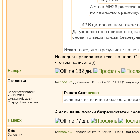
А это в МН26 рассказан
но немножко к разному.
И? В цитированном тексте о
Да уж точно не о поиске того, к
снова, то ваши поиски безрезул
Искал то же, что в результате нашел
Но ведь я привела вам текст на пали. С
что там написано.))
Наверх
Экалавья
№
655525
Добавлено: Вт 05 Авг 25, 11:17 (1 год тому
Зарегистрирован:
Рената Скот
пишет
:
26.12.2021
Суждений: 2914
если вы что-то ищете без остановки 
Откуда: Пантикапей
А если ваши поиски безрезультатны снова
Наверх
Krie
№
655526
Добавлено: Вт 05 Авг 25, 11:52 (1 год тому
баловник