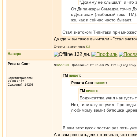
"Дхамму не слышал", и что 
От Дипанкары Сумедха точно Дх
к Джатакам (любимый текст ТМ).
же, как и сейчас часто бывает.
Стал знатоком Типитаки при множес
Да где ж вы такое вычитали - "стал знат
Ответы на этот пост:
КИ
Наверх
Рената Скот
№
655523
Добавлено: Вт 05 Авг 25, 11:13 (1 год тому
ТМ
пишет
:
Зарегистрирован:
29.09.2017
Рената Скот
пишет
:
Суждений: 14208
ТМ
пишет
:
Бодхисаттва учил наизусть т
Нет, типитаку не учил. Про веды
любимому вами) батюшка царев
Я вам этот кусок постил раз пять 
А я вам раз пятьдесят отвечала, что если