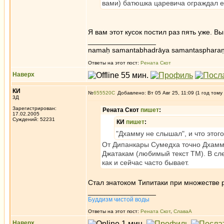
вами) батюшка царевича ограждал е
Я вам этот кусок постил раз пять уже.
_________________
namaḥ samantabhadrāya samantaspharaṇ
Ответы на этот пост:
Рената Скот
Наверх
КИ
№
655520
Добавлено: Вт 05 Авг 25, 11:09 (1 год тому
3Д
Зарегистрирован:
Рената Скот
пишет
:
17.02.2005
Суждений: 52231
КИ
пишет
:
"Дхамму не слышал", и что этог
От Дипанкары Сумедха точно Дхамму
Джатакам (любимый текст ТМ). В сле
как и сейчас часто бывает.
Стал знатоком Типитаки при множестве 
_________________
Буддизм чистой воды
Ответы на этот пост:
Рената Скот
,
СлаваА
Наверх