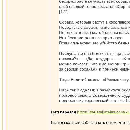
беспристрастная участь всех собак,
свой сладкий голос, сказало: «Сир,
[177]
Собаки, которые растут в королевск
Породистые собаки, такие сильные 
Не они, а только мы обречены на см
Нет беспристрастного приговора
Всем одинаково; это убийство бедня
Выслушав слова Бодхисатты, царь ск
повозки?» — «Да, государь». — «Кт
можно доказать, что именно они гр
за своими собаками и принеси немно
Тогда Великий сказал: «Разомни эту 
Царь так и сделал; в результате каж
приговор самого Совершенного Будд
поднеся ему королевский зонт. Но Б
Гугл перевод
https://thejatakatales.com/k
Вы только и способны врать о том, что 
_________________