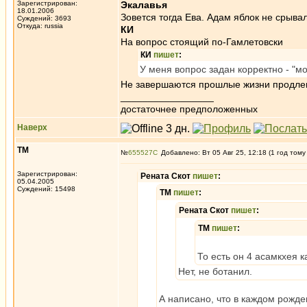
Зарегистрирован:
Экалавья
18.01.2006
Зовется тогда Ева. Адам яблок не срывал
Суждений: 3693
Откуда: russia
КИ
На вопрос стоящий по-Гамлетовски
КИ
пишет
:
У меня вопрос задан корректно - "мо
Не завершаются прошлые жизни продле
_________________
достаточнее предположенных
Наверх
ТМ
№
655527
Добавлено: Вт 05 Авг 25, 12:18 (1 год тому
Зарегистрирован:
Рената Скот
пишет
:
05.04.2005
Суждений: 15498
ТМ
пишет
:
Рената Скот
пишет
:
ТМ
пишет
:
То есть он 4 асамкхея 
Нет, не ботанил.
А написано, что в каждом рожде