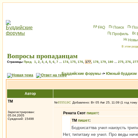
FAQ
Поиск
По
Профиль
Новы
В этом разд
Вопросы пропаданцам
Страницы
Пред.
1
,
2
,
3
,
4
,
5
,
6
,
7
...
174
,
175
,
176
,
177
,
178
,
179
,
180
...
275
,
276
,
27
Буддийские форумы
->
Южный буддизм
Автор
ТМ
№
655519
Добавлено: Вт 05 Авг 25, 11:09 (1 год тому
Зарегистрирован:
Рената Скот
пишет
:
05.04.2005
Суждений: 15498
ТМ
пишет
:
Бодхисаттва учил наизусть трипи
Нет, типитаку не учил. Про веды ни