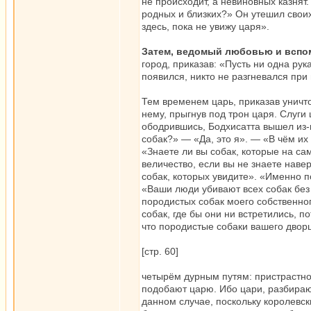
не происходит, а невиновных казнят
родных и близких?» Он утешил своих 
здесь, пока не увижу царя».
Затем, ведомый любовью и вспо
город, приказав: «Пусть ни одна рук
появился, никто не разгневался при 
Тем временем царь, приказав уничто
нему, прыгнув под трон царя. Слуги
ободрившись, Бодхисатта вышел из-п
собак?» — «Да, это я». — «В чём их
«Знаете ли вы собак, которые на са
величество, если вы не знаете наве
собак, которых увидите». «Именно по
«Ваши люди убивают всех собак без
породистых собак моего собственног
собак, где бы они ни встретились, п
что породистые собаки вашего двор
[стр. 60]
четырём дурным путям: пристрастнос
подобают царю. Ибо цари, разбираю
данном случае, поскольку королевск