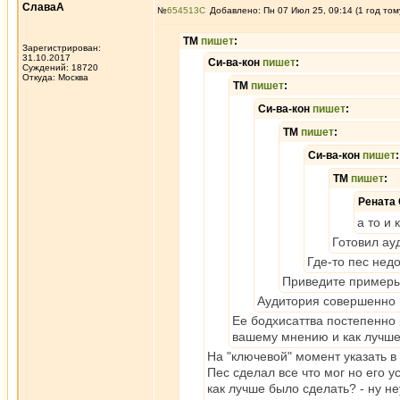
СлаваА
№
654513
Добавлено: Пн 07 Июл 25, 09:14 (1 год том
ТМ
пишет
:
Зарегистрирован:
31.10.2017
Си-ва-кон
пишет
:
Суждений: 18720
Откуда: Москва
ТМ
пишет
:
Си-ва-кон
пишет
:
ТМ
пишет
:
Си-ва-кон
пишет
:
ТМ
пишет
:
Рената
а то и
Готовил ау
Где-то пес нед
Приведите примеры
Аудитория совершенно 
Ее бодхисаттва постепенно 
вашему мнению и как лучше
На "ключевой" момент указать в 
Пес сделал все что мог но его 
как лучше было сделать? - ну н