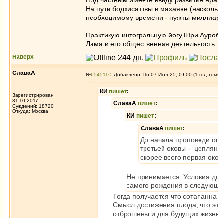
Под частным имеете ввиду развитие нра
На пути бодхисаттвы в махаяне (насколь
необходимому времени - нужны миллиард
_________________
Практикую интегральную йогу Шри Ауроб
Лама и его общественная деятельность.
Наверх
СлаваА
№
654511
Добавлено: Пн 07 Июл 25, 09:00 (1 год том
КИ
пишет
:
Зарегистрирован:
31.10.2017
СлаваА
пишет
:
Суждений: 18720
Откуда: Москва
КИ
пишет
:
СлаваА
пишет
:
До начала проповеди о
третьей оковы - цеплян
скорее всего первая око
Не принимается. Условия до
самого рождения в следующ
Тогда получается что сотапанн
Смысл достижения плода, что эт
отброшены и для будущих жизн