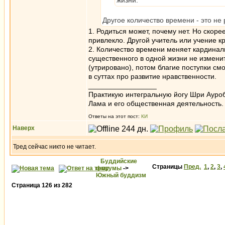
жизни.
Другое количество времени - это не
1. Родиться может, почему нет. Но скор
привлекло. Другой учитель или учение к
2. Количество времени меняет кардиналь
существенного в одной жизни не изменит
(утрировано), потом благие поступки смо
в суттах про развитие нравственности.
_________________
Практикую интегральную йогу Шри Ауроб
Лама и его общественная деятельность.
Ответы на этот пост:
КИ
Наверх
Тред сейчас никто не читает.
Буддийские
Страницы
Пред.
1
,
2
,
3
,
форумы
->
Южный буддизм
Страница
126
из
282