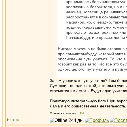
принималась большинством учен
реализацию без учителя, но и н
наконец, колесница решившихся 
распространятся в основных теч
махаяной, но, очевидно, также 
поздних тхеравадинских коммен
прочесть о тех же трех янах или
Паччекабудд, и о просветлении
Никогда махаяна не была оторвана о
про самьяксамбудду, который учит шр
обоснование пути учителя. То, что в
говорит как раз за то, что все это 
одного целого: путь учителя и путь у
Зачем ученикам путь учителя? Тем более 
Сумедхи - он один такой, и сколько уче
стремятся ими стать. Будут одни учител
_________________
Практикую интегральную йогу Шри Ауроб
Лама и его общественная деятельность.
Ответы на этот пост:
ТМ
Наверх