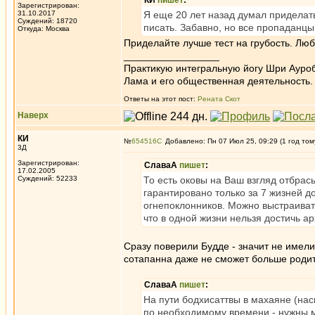
КИ
пишет
:
Зарегистрирован:
31.10.2017
Я еще 20 лет назад думал приделат
Суждений: 18720
писать. Забавно, но все пропаданцы
Откуда: Москва
Приделайте лучше тест на грубость. Люб
_________________
Практикую интегральную йогу Шри Ауроб
Лама и его общественная деятельность.
Ответы на этот пост:
Рената Скот
Наверх
КИ
№
654516
Добавлено: Пн 07 Июл 25, 09:29 (1 год том
3Д
Зарегистрирован:
СлаваА
пишет
:
17.02.2005
Суждений: 52233
То есть оковы на Ваш взгляд отбрас
гарантировано только за 7 жизней 
огнепоклонников. Можно выстраивать
что в одной жизни нельзя достичь а
Сразу поверили Будде - значит не имели 
сотапанна даже не сможет больше родит
СлаваА
пишет
:
На пути бодхисаттвы в махаяне (нас
по необходимому времени - нужны м