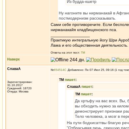
Из будда-кшетр
Ну нагоните вы нирманакай в Афгани
постмодернизм рассказывать.
Сами себе противоречите. Если бесполе
нирманакайя кладбищенского пса.
_________________
Практикую интегральную йогу Шри Ауроб
Лама и его общественная деятельность.
Ответы на этот пост:
ТМ
Наверх
СлаваА
№
654514
Добавлено: Пн 07 Июл 25, 09:16 (1 год том
ТМ
пишет
:
Зарегистрирован:
31.10.2017
СлаваА
пишет
:
Суждений: 18720
Откуда: Москва
ТМ
пишет
:
Да хртьфу на вас всех. Вы, 
вы обходить нужно за килом
демонстрирует признаки ра
Тело человека, а мозг в пе
На пути бодхисаттвы благую реч
"Отбрасывая речь, сеющую расп