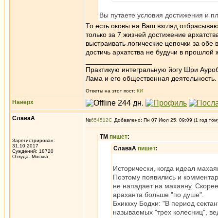
Вы путаете условия достижения и пл
То есть оковы на Ваш взгляд отбрасываю
только за 7 жизней достижение архатст
выстраивать логические цепочки за обе в
достичь архатства не будучи в прошлой 
_________________
Практикую интегральную йогу Шри Ауроб
Лама и его общественная деятельность.
Ответы на этот пост:
КИ
Наверх
СлаваА
№
654512
Добавлено: Пн 07 Июл 25, 09:09 (1 год том
ТМ
пишет
:
Зарегистрирован:
31.10.2017
СлаваА
пишет
:
Суждений: 18720
Откуда: Москва
Исторически, когда идеал махая
Поэтому появились и комментари
не нападает на махаяну. Скоре
араханта больше "по душе".
Бхиккху Бодхи: "В период секта
называемых "трех колесниц", ве