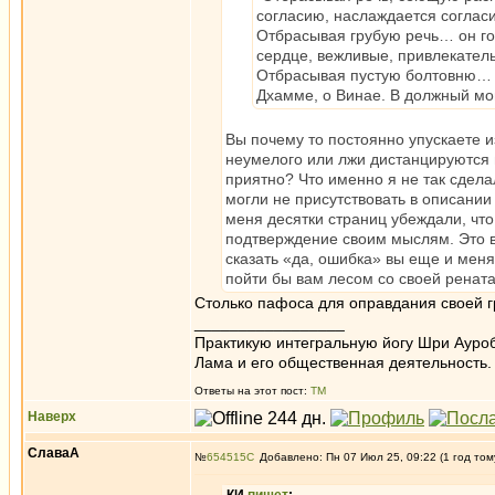
согласию, наслаждается согласи
Отбрасывая грубую речь… он го
сердце, вежливые, привлекател
Отбрасывая пустую болтовню… он
Дхамме, о Винае. В должный мо
Вы почему то постоянно упускаете и
неумелого или лжи дистанцируются 
приятно? Что именно я не так сдел
могли не присутствовать в описани
меня десятки страниц убеждали, что 
подтверждение своим мыслям. Это в
сказать «да, ошибка» вы еще и ме
пойти бы вам лесом со своей ренат
Столько пафоса для оправдания своей гр
_________________
Практикую интегральную йогу Шри Ауроб
Лама и его общественная деятельность.
Ответы на этот пост:
ТМ
Наверх
СлаваА
№
654515
Добавлено: Пн 07 Июл 25, 09:22 (1 год том