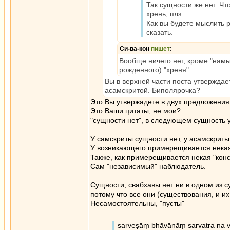
Так сущности же нет. Чт
хрень, плз.
Как вы будете мыслить 
сказать.
Си-ва-кон
пишет
:
Вообще ничего нет, кроме "нам
рожденного) "хреня".
Вы в верхней части поста утверждае
асамскритой. Биполярочка?
Это Вы утвержадете в двух предложения
Это Ваши цитаты, не мои?
"сущности нет", в следующем сущность у
У самскриты сущности нет, у асамскриты 
У возникающего примерещивается некая
Также, как примерещивается некая "конст
Сам "независимый" наблюдатель.
Сущности, свабхавы нет ни в одном из 
потому что все они (существования, и и
Несамостоятельны, "пусты"
sarveṣāṃ bhāvānāṃ sarvatra na v