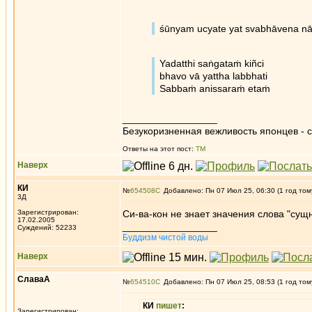
śūnyam ucyate yat svabhāvena nā
Yadatthi saṅgataṁ kiñci
bhavo vā yattha labbhati
Sabbaṁ anissaraṁ etaṁ
_________________
Безукоризненная вежливость японцев - с
Ответы на этот пост:
ТМ
Наверх
КИ
№
654508
Добавлено: Пн 07 Июл 25, 06:30 (1 год том
3Д
Зарегистрирован:
Си-ва-кон не знает значения слова "сущн
17.02.2005
_________________
Суждений: 52233
Буддизм чистой воды
Наверх
СлаваА
№
654510
Добавлено: Пн 07 Июл 25, 08:53 (1 год том
КИ
пишет
:
Зарегистрирован: