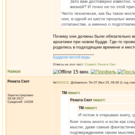
Зато вам достоверно известно, 
жизней? И точно не по этой при
Чисто технически, как бы такое мог
они, в одной из шести прошлых жизн
сотапанстве, а именно о подготовл
Почему они должны были обязательно вс
архатами при новом Будде. Где-то прово
родились в подходящем времени и месте
_________________
Буддизм чистой воды
Ответы на этот пост:
СлаваА
,
Рената Скот
Наверх
Рената Скот
№
654521
Добавлено: Пн 07 Июл 25, 09:36 (1 год том
ТМ
пишет
:
Зарегистрирован:
29.09.2017
Рената Скот
пишет
:
Суждений: 14208
ТМ
пишет
:
И потом я открываю книгу, 
Книг очень много и если как сл
мысли, даже самые фантастичес
подтверждением своим мыслям, т