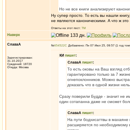
Но не все книги анализируют канон
Ну супер просто. То есть вы нашли книг
не являются каноническими. А что ж это
Ответы на этот пост:
ТМ
Наверх
СлаваА
№
654522
Добавлено: Пн 07 Июл 25, 09:57 (1 год том
КИ
пишет
:
Зарегистрирован:
31.10.2017
СлаваА
пишет
:
Суждений: 18720
Откуда: Москва
То есть оковы на Ваш взгляд от
гарантировано только за 7 жизн
огнепоклонников. Можно выстраи
доказать что в одной жизни нел
Сразу поверили Будде - значит не им
один сотапанна даже не сможет бол
СлаваА
пишет
:
На пути бодхисаттвы в махаяне 
расширяется по необходимому в