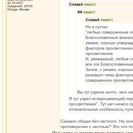
31.10.2017
СлаваА
пишет
:
Суждений: 18720
Откуда: Москва
КИ
пишет
:
СлаваА
пишет
:
Но в суттах:
"любые совершенные по
Благословенные вначале
умами, хорошо утвержд
факторов просветления
просветление.
И, уважаемый, любые с
все эти Благословенные
Затем, с умами, хорошо
разовьют семь факторо
совершенное просветл
Вы тут узрели нечто, чего н
Я тут узрел исчерпывающий пе
просветления". Тут нет ничего 
отличительная особенность пути
Сказано общее без частного. На осн
противоречие с частным? Это что-то