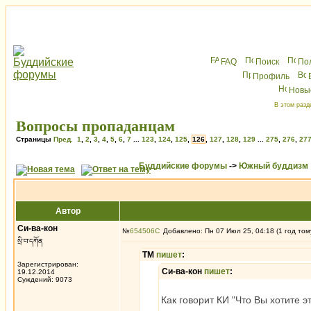
FAQ
Поиск
По
Профиль
Новы
В этом разд
Вопросы пропаданцам
Страницы
Пред.
1
,
2
,
3
,
4
,
5
,
6
,
7
...
123
,
124
,
125
,
126
,
127
,
128
,
129
...
275
,
276
,
27
Буддийские форумы
->
Южный буддизм
Автор
Си-ва-кон
№
654506
Добавлено: Пн 07 Июл 25, 04:18 (1 год том
སྲི་བ་དཀོན
ТМ
пишет
:
Зарегистрирован:
Си-ва-кон
пишет
:
19.12.2014
Суждений: 9073
Как говорит КИ "Что Вы хотите э