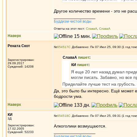
Другое количество времени - это не ра
_________________
Буддизм чистой воды
Ответы на этот пост:
СлаваА
,
СлаваА
Наверх
Рената Скот
№
654517
Добавлено: Пн 07 Июл 25, 09:30 (1 год том
СлаваА
пишет
:
Зарегистрирован:
29.09.2017
КИ
пишет
:
Суждений: 14208
Я еще 20 лет назад думал прид
могли писать. Забавно, но все 
Приделайте лучше тест на грубость.
Да, это было бы интересно. Ещё может е
бодрости ума.
Наверх
КИ
№
654518
Добавлено: Пн 07 Июл 25, 09:31 (1 год том
3Д
Зарегистрирован:
Алкоголики возмущаются.
17.02.2005
_________________
Суждений: 52233
Буддизм чистой воды