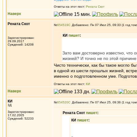
Ответы на этот пост:
Рената Скот
Наверх
Рената Скот
№
654519
Добавлено: Пн 07 Июл 25, 09:33 (1 год том
КИ
пишет
:
Зарегистрирован:
29.09.2017
Суждений: 14208
Зато вам достоверно известно, что 
жизней? И точно не по этой причине
Чисто технически, как бы такое могло б
в одной из шести прошлых жизней, встре
именно о подготовленном уме. Подгото
Ответы на этот пост:
КИ
Наверх
КИ
№
654520
Добавлено: Пн 07 Июл 25, 09:36 (1 год том
3Д
Зарегистрирован:
Рената Скот
пишет
:
17.02.2005
Суждений: 52233
КИ
пишет
: