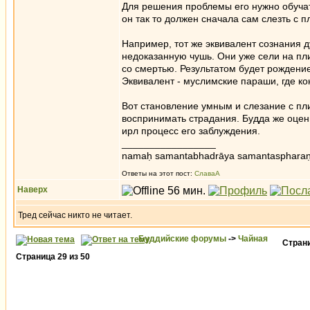
Для решения проблемы его нужно обучат
он так то должен сначала сам слезть с п
Например, тот же эквивалент сознания 
недоказанную чушь. Они уже сели на пли
со смертью. Результатом будет рождение
Эквивалент - муслимские параши, где к
Вот становление умным и слезание с пли
воспринимать страдания. Будда же оцени
ирл процесс его заблуждения.
_________________
namaḥ samantabhadrāya samantaspharaṇ
Ответы на этот пост:
СлаваА
Наверх
Тред сейчас никто не читает.
Буддийские форумы
->
Чайная
Стран
Страница
29
из
50