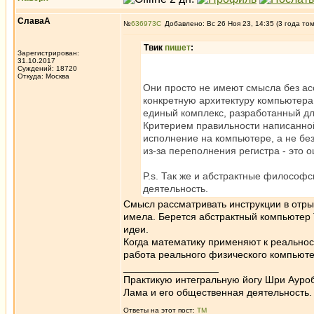
СлаваА
№
636973
Добавлено: Вс 26 Ноя 23, 14:35 (3 года то
Твик
пишет
:
Зарегистрирован:
31.10.2017
Суждений: 18720
Откуда: Москва
Они просто не имеют смысла без асс
конкретную архитектуру компьютера
единый комплекс, разработанный д
Критерием правильности написанно
исполнение на компьютере, а не бе
из-за переполнения регистра - это
P.s. Так же и абстрактные философ
деятельность.
Смысл рассматривать инструкции в отры
имела. Берется абстрактный компьютер 
идеи.
Когда математику применяют к реальност
работа реального физического компьюте
_________________
Практикую интегральную йогу Шри Ауроб
Лама и его общественная деятельность.
Ответы на этот пост:
ТМ