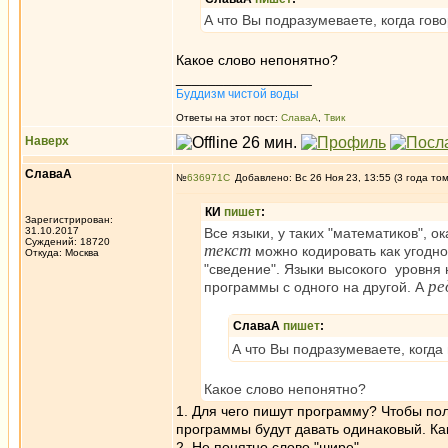
А что Вы подразумеваете, когда гов
Какое слово непонятно?
_________________
Буддизм чистой воды
Ответы на этот пост:
СлаваА
,
Твик
Наверх
СлаваА
№
636971
Добавлено: Вс 26 Ноя 23, 13:55 (3 года то
КИ
пишет
:
Зарегистрирован:
31.10.2017
Все языки, у таких "математиков", 
Суждений: 18720
текст
можно кодировать как угодно 
Откуда: Москва
"сведение". Языки высокого уровня н
ре
программы с одного на другой. А
СлаваА
пишет
:
А что Вы подразумеваете, когда
Какое слово непонятно?
1. Для чего пишут программу? Чтобы пол
программы будут давать одинаковый. Ка
2. Не понятно слово "шире".