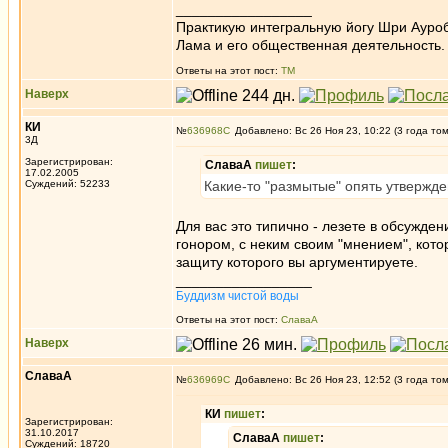
_________________
Практикую интегральную йогу Шри Ауроб
Лама и его общественная деятельность.
Ответы на этот пост:
ТМ
Наверх
КИ
№
636968
Добавлено: Вс 26 Ноя 23, 10:22 (3 года то
3Д
Зарегистрирован:
СлаваА
пишет
:
17.02.2005
Суждений: 52233
Какие-то "размытые" опять утвержде
Для вас это типично - лезете в обсужден
гонором, с неким своим "мнением", котор
защиту которого вы аргументируете.
_________________
Буддизм чистой воды
Ответы на этот пост:
СлаваА
Наверх
СлаваА
№
636969
Добавлено: Вс 26 Ноя 23, 12:52 (3 года то
КИ
пишет
:
Зарегистрирован:
31.10.2017
СлаваА
пишет
:
Суждений: 18720