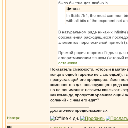
было бы true для любых b.
Цитата:
In IEEE 754, the most common binar
with all bits of the exponent set and
В натуральном ряде никаких infinity
обозначения расходящихся последов
элементов перспективной прямой (т
Прямой родич теоремы Геделя для 
алгоритмическим языком (который вх
остановки
.
Показатель смежности, который в матан
конце в одной тарелке не с селедкой), 
пропускающей его предверие. Имея пол
компонентов для последующего ряда ком
но не понимания: незачем вписывать вер
как команду, пропустив уравнивающий асп
солений - с чем его едят?
_________________
достаточнее предположенных
Наверх
КИ