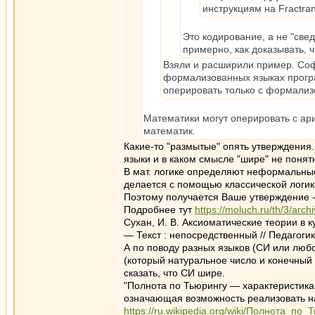
инструкциям на Fractran
Это кодирование, а не "свед
примерно, как доказывать, ч
Взяли и расширили пример. Соф
формализованных языках програ
оперировать только с формали
Математики могут оперировать с ар
математик.
Какие-то "размытые" опять утверждения
языки и в каком смысле "шире" не понят
В мат. логике определяют неформальны
делается с помощью классической логи
Поэтому получается Ваше утверждение -
Подробнее тут
https://moluch.ru/th/3/arch
Сухан, И. В. Аксиоматические теории в ку
— Текст : непосредственный // Педагоги
А по поводу разных языков (СИ или любо
(который натуральное число и конечный
сказать, что СИ шире.
"Полнота по Тьюрингу — характеристика
означающая возможность реализовать н
https://ru.wikipedia.org/wiki/Полнота_по_