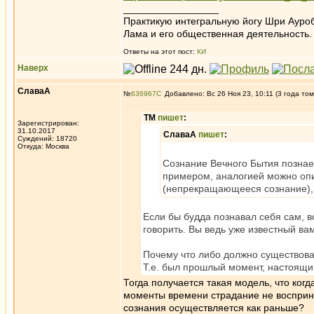
_________________
Практикую интегральную йогу Шри Ауроб
Лама и его общественная деятельность.
Ответы на этот пост:
КИ
Наверх
СлаваА
№
636967
Добавлено: Вс 26 Ноя 23, 10:11 (3 года том
ТМ
пишет
:
Зарегистрирован:
31.10.2017
СлаваА
пишет
:
Суждений: 18720
Откуда: Москва
Сознание Вечного Бытия познает
примером, аналогией можно опи
(непрекращающееся сознание), 
Если бы будда познавал себя сам, в
говорить. Вы ведь уже известный ва
Почему что либо должно существоват
Т.е. был прошлый момент, настоящий
Тогда получается такая модель, что ког
моменты времени страдание не восприн
сознания осуществляется как раньше?