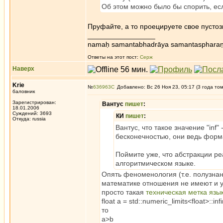
Об этом можно было бы спорить, есл
Пруфайте, а то проецируете свое пустоз
_________________
namaḥ samantabhadrāya samantaspharaṇ
Ответы на этот пост:
Серж
Наверх
Krie
№
636963
Добавлено: Вс 26 Ноя 23, 05:17 (3 года то
баловник
Зарегистрирован:
Вантус
пишет
:
18.01.2006
Суждений: 3693
КИ
пишет
:
Откуда: russia
Вантус, что такое значение "inf"
бесконечностью, они ведь форм
Поймите уже, что абстракции ре
алгоритмическом языке.
Опять феноменология (т.е. полузнан
математике отношения не имеют и у них
просто такая
техническая метка язы
float a = std::numeric_limits<float>::infin
то
a>b