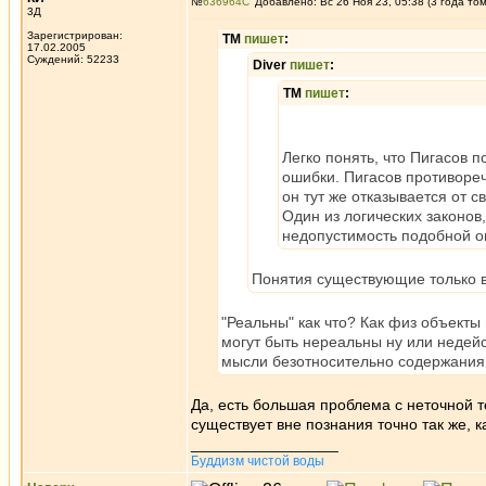
№
636964
Добавлено: Вс 26 Ноя 23, 05:38 (3 года то
3Д
Зарегистрирован:
ТМ
пишет
:
17.02.2005
Суждений: 52233
Diver
пишет
:
ТМ
пишет
:
Легко понять, что Пигасов 
ошибки. Пигасов противореч
он тут же отказывается от 
Один из логических законов
недопустимость подобной о
Понятия существующие только 
"Реальны" как что? Как физ объект
могут быть нереальны ну или недейс
мысли безотносительно содержания,
Да, есть большая проблема с неточной т
существует вне познания точно так же, к
_________________
Буддизм чистой воды