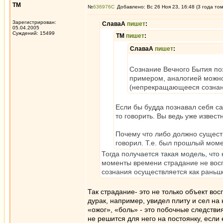
ТМ
№
636976
Добавлено: Вс 26 Ноя 23, 16:48 (3 года то
Зарегистрирован:
СлаваА
пишет
:
05.04.2005
Суждений: 15499
ТМ
пишет
:
СлаваА
пишет
:
Сознание Вечного Бытия поз
примером, аналогией можно 
(непрекращающееся сознани
Если бы будда познавал себя са
то говорить. Вы ведь уже извес
Почему что либо должно существ
говорил. Т.е. был прошлый моме
Тогда получается такая модель, что
моменты времени страдание не восп
сознания осуществляется как раньш
Так страдание- это не только объект во
дурак, например, увидел плиту и сел на 
«ожог», «боль» - это побочные следствия 
не решится для него на постоянку, если 