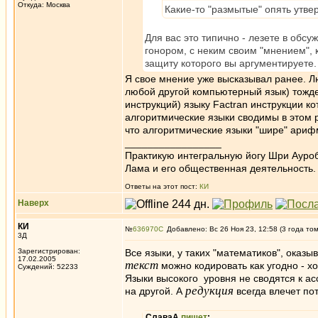
Откуда: Москва
Какие-то "размытые" опять утве
Для вас это типично - лезете в обсу
гонором, с неким своим "мнением", к
защиту которого вы аргументируете.
Я свое мнение уже высказывал ранее. Л
любой другой компьютерный язык) тожде
инструкций) языку Factran инструкции к
алгоритмические языки сводимы в этом р
что алгоритмические языки "шире" ариф
_________________
Практикую интегральную йогу Шри Ауроб
Лама и его общественная деятельность.
Ответы на этот пост:
КИ
Наверх
КИ
№
636970
Добавлено: Вс 26 Ноя 23, 12:58 (3 года то
3Д
Зарегистрирован:
Все языки, у таких "математиков", оказ
17.02.2005
текст
можно кодировать как угодно - хо
Суждений: 52233
Языки высокого уровня не сводятся к ас
редукция
на другой. А
всегда влечет по
СлаваА
пишет
: