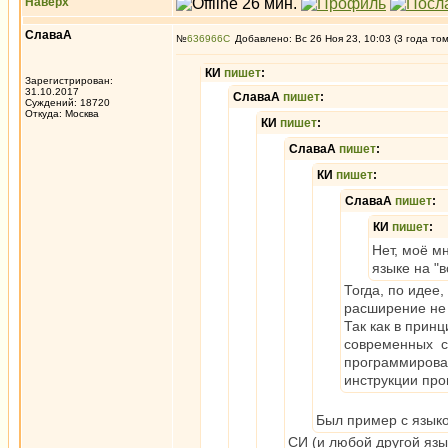
Наверх
СлаваА
№
636966
Добавлено: Вс 26 Ноя 23, 10:03 (3 года то
КИ
пишет
:
Зарегистрирован:
31.10.2017
СлаваА
пишет
:
Суждений: 18720
Откуда: Москва
КИ
пишет
:
СлаваА
пишет
:
КИ
пишет
:
СлаваА
пишет
:
КИ
пишет
:
Нет, моё м
языке на "в
Тогда, по идее
расширение не
Так как в принц
современных с
программирован
инструкции про
Был пример с язык
СИ (и любой другой язы