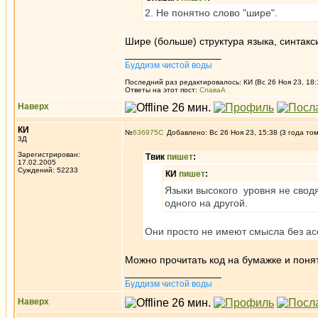
2. Не понятно слово "шире".
Шире (больше) структура языка, синтакс
_________________
Буддизм чистой воды
Последний раз редактировалось: КИ (Вс 26 Ноя 23, 18:
Ответы на этот пост:
СлаваА
Наверх
КИ
№
636975
Добавлено: Вс 26 Ноя 23, 15:38 (3 года то
3Д
Зарегистрирован:
Твик
пишет
:
17.02.2005
Суждений: 52233
КИ
пишет
:
Языки высокого уровня не сводя
одного на другой.
Они просто не имеют смысла без ас
Можно прочитать код на бумажке и понят
_________________
Буддизм чистой воды
Наверх