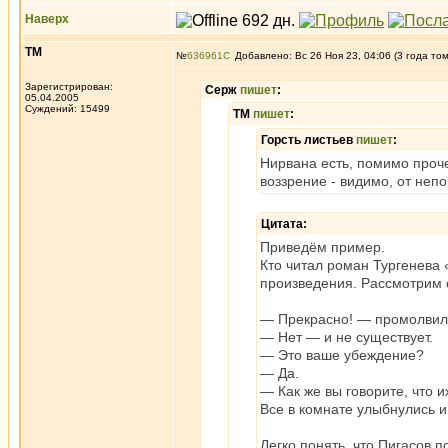
Наверх
ТМ
№
636961
Добавлено: Вс 26 Ноя 23, 04:06 (3 года то
Зарегистрирован:
Серж
пишет
:
05.04.2005
Суждений: 15499
ТМ
пишет
:
Горсть листьев
пишет
:
Нирвана есть, помимо проч
воззрение - видимо, от неп
Цитата:
Приведём пример.
Кто читал роман Тургенева 
произведения. Рассмотрим 
— Прекрасно! — промолвил 
— Нет — и не существует.
— Это ваше убеждение?
— Да.
— Как же вы говорите, что и
Все в комнате улыбнулись и
Легко понять, что Пигасов 