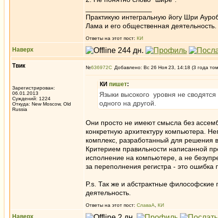
_________________
Практикую интегральную йогу Шри Ауроб
Лама и его общественная деятельность.
Ответы на этот пост:
КИ
Наверх
Твик
№
636972
Добавлено: Вс 26 Ноя 23, 14:18 (3 года то
КИ
пишет
:
Зарегистрирован:
06.01.2013
Языки высокого уровня не сводятся 
Суждений: 1224
одного на другой.
Откуда: New Moscow, Old
Russia
Они просто не имеют смысла без ассембл
конкретную архитектуру компьютера. Не
комплекс, разработанный для решения 
Критерием правильности написанной пр
исполнение на компьютере, а не безупр
за переполнения регистра - это ошибка
P.s. Так же и абстрактные философские
деятельность.
Ответы на этот пост:
СлаваА
,
КИ
Наверх