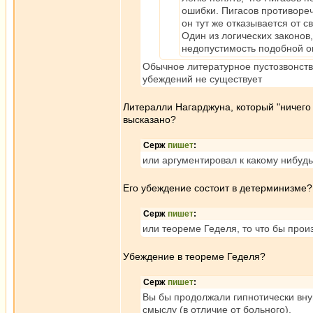
ошибки. Пигасов противореч
он тут же отказывается от 
Один из логических законов
недопустимость подобной о
Обычное литературное пустозвонство
убеждений не существует
Литералли Нагарджуна, который "ничего 
высказано?
Серж
пишет
:
или аргументировал к какому нибуд
Его убеждение состоит в детерминизме?
Серж
пишет
:
или теореме Геделя, то что бы про
Убеждение в теореме Геделя?
Серж
пишет
:
Вы бы продолжали гипнотически вну
смыслу (в отличие от больного).