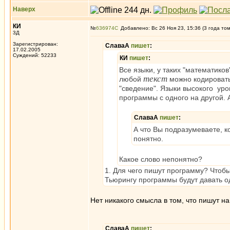
Наверх
КИ
№
636974
Добавлено: Вс 26 Ноя 23, 15:36 (3 года то
3Д
Зарегистрирован:
СлаваА
пишет
:
17.02.2005
Суждений: 52233
КИ
пишет
:
Все языки, у таких "математиков
текст
любой
можно кодировать 
"сведение". Языки высокого уров
программы с одного на другой.
СлаваА
пишет
:
А что Вы подразумеваете, к
понятно.
Какое слово непонятно?
1. Для чего пишут программу? Чтобы
Тьюрингу программы будут давать о
Нет никакого смысла в том, что пишут на
СлаваА
пишет
: