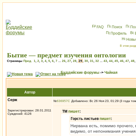
FAQ
Поиск
По
Профиль
Новы
В этом разд
Бытие — предмет изучения онтологии
Страницы
Пред.
1
,
2
,
3
,
4
,
5
,
6
,
7
...
26
,
27
,
28
,
29
,
30
,
31
,
32
...
43
,
44
,
45
,
46
,
47
,
48
Буддийские форумы
->
Чайная
Автор
Серж
№
636957
Добавлено: Вс 26 Ноя 23, 01:29 (3 года то
Зарегистрирован: 28.01.2011
ТМ
пишет
:
Суждений: 4126
Горсть листьев
пишет
:
Нирвана есть, помимо прочего,
видимо, от непонимания учения