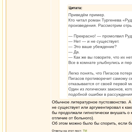
Цитата:
Приведём пример.
Кто читал роман Тургенева «Руд
произведения. Рассмотрим отры
— Прекрасно! — промолвил Руд
— Нет — и не существует.
— Это ваше убеждение?
— Да.
— Как же вы говорите, что их не
Все в комнате улыбнулись и пер
Легко понять, что Пигасов поте
Пигасов противоречит самому се
отказывается от своей первой 
Один из логических законов, ко
подобной ошибки в рассуждения
Обычное литературное пустозвонство. А 
не существует или аргументировал к ка
бы продолжали гипнотически внушать о к
отличие от больного).
Об этом можно было бы спорить, если бы
Ответы на этот пост:
ТМ