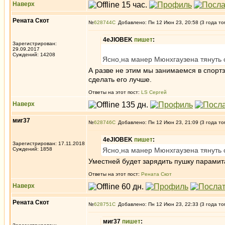
Наверх
Рената Скот
№
628744
Добавлено: Пн 12 Июн 23, 20:58 (3 года то
4eJIOBEK
пишет
:
Зарегистрирован:
29.09.2017
Суждений: 14208
Ясно,на манер Мюнхгаузена тянуть с
А разве не этим мы занимаемся в спортз
сделать его лучше.
Ответы на этот пост:
LS Сергей
Наверх
миг37
№
628746
Добавлено: Пн 12 Июн 23, 21:09 (3 года то
4eJIOBEK
пишет
:
Зарегистрирован: 17.11.2018
Суждений: 1858
Ясно,на манер Мюнхгаузена тянуть с
Уместней будет зарядить пушку парамита
Ответы на этот пост:
Рената Скот
Наверх
Рената Скот
№
628751
Добавлено: Пн 12 Июн 23, 22:33 (3 года то
миг37
пишет
: