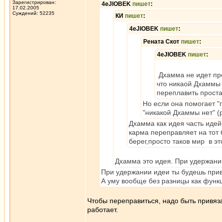
Зарегистрирован:
4eJIOBEK
пишет
:
17.02.2005
Суждений: 52235
КИ
пишет
:
4eJIOBEK
пишет
:
Рената Скот
пишет
:
4eJIOBEK
пишет
:
Дхамма не идет про
что никаой Дхаммы 
переплавить простак
Но если она помогает "п
"никакой Дхаммы нет" (р
Дхамма как идея часть идей
карма переправляет на тот 
берег,просто таков мир в эт
Дхамма это идея. При удержании
При удержании идеи ты будешь при
А уму вообще без разницы как функц
Чтобы переправиться, надо быть привяза
работает.
_________________