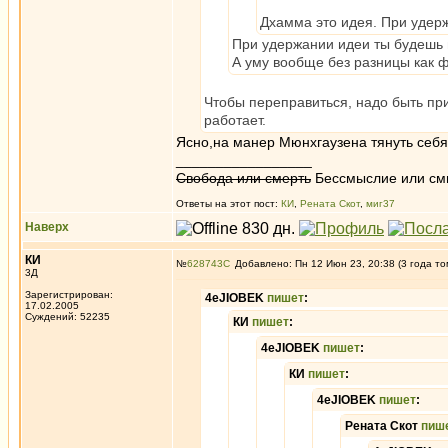
Дхамма это идея. При удерж
При удержании идеи ты будешь
А уму вообще без разницы как ф
Чтобы переправиться, надо быть при
работает.
Ясно,на манер Мюнхгаузена тянуть себя 
_________________
Свобода или смерть
Бессмыслие или см
Ответы на этот пост:
КИ
,
Рената Скот
,
миг37
Наверх
КИ
№
628743
Добавлено: Пн 12 Июн 23, 20:38 (3 года то
3Д
Зарегистрирован:
4eJIOBEK
пишет
:
17.02.2005
Суждений: 52235
КИ
пишет
:
4eJIOBEK
пишет
:
КИ
пишет
:
4eJIOBEK
пишет
:
Рената Скот
пиш