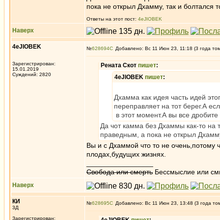
пока не открыл Дхамму, так и болтался т
Ответы на этот пост:
4eJIOBEK
Наверх
4eJIOBEK
№
628694
Добавлено: Вс 11 Июн 23, 11:18 (3 года то
Зарегистрирован:
Рената Скот
пишет
:
15.01.2019
Суждений: 2820
4eJIOBEK
пишет
:
Дхамма как идея часть идей эт
переправляет на тот берег.А ес
в этот момент.А вы все дробите 
Да чот камма без Дхаммы как-то на 
праведным, а пока не открыл Дхамму
Вы и с Дхаммой что то не очень,потому 
плодах,будущих жизнях.
_________________
Свобода или смерть
Бессмыслие или см
Наверх
КИ
№
628695
Добавлено: Вс 11 Июн 23, 13:48 (3 года то
3Д
Зарегистрирован: