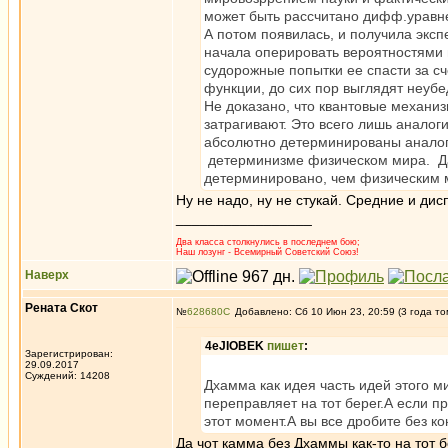
может быть рассчитано дифф.уравн
А потом появилась, и получила экс
начала оперировать вероятностями
судорожные попытки ее спасти за с
функции, до сих пор выглядят неубе
Не доказано, что квантовые механизм
затрагивают. Это всего лишь аналог
абсолютно детерминированы аналог
детерминизме физическом мира. Да 
детерминировано, чем физическим 
Ну не надо, ну не стукай. Средние и ди
_________________
Два класса столкнулись в последнем бою;
Наш лозунг - Всемирный Советский Союз!
Наверх
Рената Скот
№
628680
Добавлено: Сб 10 Июн 23, 20:59 (3 года то
4eJIOBEK
пишет
:
Зарегистрирован:
29.09.2017
Суждений: 14208
Дхамма как идея часть идей этого 
переправляет на тот берег.А если п
этот момент.А вы все дробите без ко
Да чот камма без Дхаммы как-то на тот 