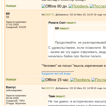
Наверх
КИ
№
628677
Добавлено: Сб 10 Июн 23, 14:37 (3 года то
3Д
Зарегистрирован:
Рената Скот
пишет
:
17.02.2005
Суждений: 52235
КИ
пишет
:
Продолжайте, не разочаровывайт
С удовольствием, если позволите. В
- зачем же эту идею озвучивать, вед
началась байка про белое пальто.
"Человек" не писал "мысль изреченная е
_________________
Буддизм чистой воды
Наверх
Вантус
№
628678
Добавлено: Сб 10 Июн 23, 14:58 (3 года то
заблокирован
Зарегистрирован:
Твик
пишет
:
09.09.2008
Суждений: 7953
Не так давно, в исторических масшт
Откуда: Воронеж
мировозррением науки и фактически