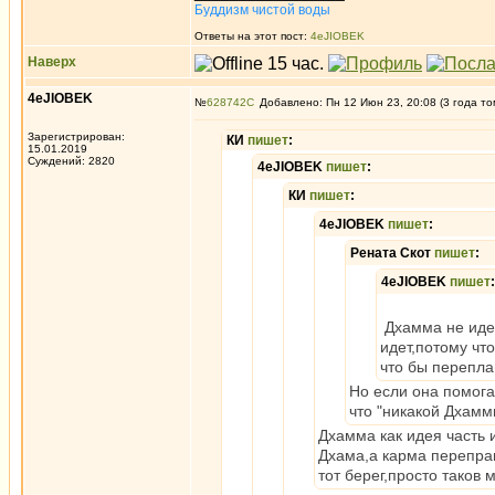
Буддизм чистой воды
Ответы на этот пост:
4eJIOBEK
Наверх
4eJIOBEK
№
628742
Добавлено: Пн 12 Июн 23, 20:08 (3 года то
Зарегистрирован:
КИ
пишет
:
15.01.2019
Суждений: 2820
4eJIOBEK
пишет
:
КИ
пишет
:
4eJIOBEK
пишет
:
Рената Скот
пишет
:
4eJIOBEK
пишет
:
Дхамма не идет
идет,потому чт
что бы переплав
Но если она помогае
что "никакой Дхаммы
Дхамма как идея часть 
Дхама,а карма переправ
тот берег,просто таков 