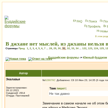
FAQ
Поиск
По
Профиль
Новы
В этом разд
В джхане нет мыслей, из джханы нельзя 
Страницы
Пред.
1
,
2
,
3
,
4
,
5
,
6
,
7
...
28
,
29
,
30
,
31
,
32
,
33
,
34
...
122
,
123
,
124
,
125
,
1
Буддийские форумы
->
Южный буддизм
Автор
Экалавья
№
628676
Добавлено: Сб 10 Июн 23, 14:35 (3 года то
Зарегистрирован:
Твик
пишет
:
26.12.2021
Суждений: 2914
Не так давно
Откуда: Пантикапей
Замечание в самом начале не об этом бы
как айпад и Мейстер Экхарт.