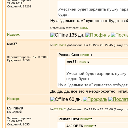
Зарегистрирован:
29.09.2017
Суждений: 14208
Уместней будет зарядить пушку пара
будет.
Ну а "дальше там" существо отбудет сво
Ответы на этот пост:
миг37
Наверх
миг37
№
628752
Добавлено: Пн 12 Июн 23, 22:45 (3 года то
Рената Скот
пишет
:
Зарегистрирован: 17.11.2018
Суждений: 1858
миг37
пишет
:
Уместней будет зарядить пушку 
видно будет.
Ну а "дальше там" существо отбудет
Да, да, да, всё это я неоднократно чита
Наверх
LS_rus78
№
628754
Добавлено: Пн 12 Июн 23, 23:06 (3 года то
LS Сергей
Зарегистрирован:
Рената Скот
пишет
:
16.09.2021
Суждений: 3055
4eJIOBEK
пишет
: