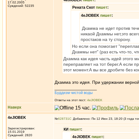
4eJIOBEK
пишет
:
17.02.2005
Суждений: 52235
Рената Скот
пишет
:
4eJIOBEK
пишет
:
Дхамма не идет против тече
никаой Дхаммы нет,это всег
простаков на ту сторону.
Но если она помогает "переплави
Дхаммы нет" (раз есть что-то, ч
Дхамма как идея часть идей этого 
переправляет на тот берег.А если п
этот момент.А вы все дробите без ко
Дхамма это идея. При удержании верной 
_________________
Буддизм чистой воды
Ответы на этот пост:
4eJIOBEK
Наверх
4eJIOBEK
№
628731
Добавлено: Пн 12 Июн 23, 18:20 (3 года то
Зарегистрирован:
КИ
пишет
:
15.01.2019
Суждений: 2820
4eJIOBEK
пишет
: