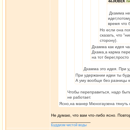
4eJIOBEK
п
Дхамма не 
идет,потом
время что 
Но если она по
сказать, что "н
сторону).
Дхамма как идея ча
Дхама,а карма пере
на тот берег,просто
Дхамма это идея. При у
При удержании идеи ты буд
А уму вообще без разницы к
Чтобы переправиться, надо быть
не работает.
Ясно,на манер Мюнхгаузена тянуть с
Не думаю, что вам что-либо ясно. Повто
_________________
Буддизм чистой воды