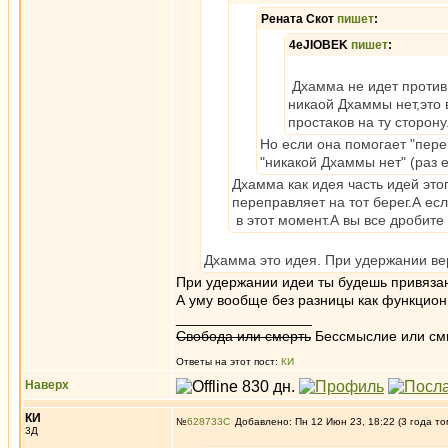
Рената Скот
пишет
:
4eJIOBEK
пишет
:
Дхамма не идет против 
никаой Дхаммы нет,это 
простаков на ту сторону
Но если она помогает "переп
"никакой Дхаммы нет" (раз е
Дхамма как идея часть идей эт
переправляет на тот берег.А ес
в этот момент.А вы все дробите 
Дхамма это идея. При удержании вер
При удержании идеи ты будешь привяза
А уму вообще без разницы как функциони
_________________
Свобода или смерть
Бессмыслие или см
Ответы на этот пост:
КИ
Наверх
КИ
№
628733
Добавлено: Пн 12 Июн 23, 18:22 (3 года то
3Д