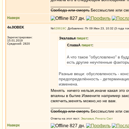
_________________
Свобода или смерть
Бессмыслие или см
Наверх
4eJIOBEK
№
628619
Добавлено: Пт 09 Июн 23, 10:32 (3 года то
Зарегистрирован:
Экалавья
пишет
:
15.01.2019
Суждений: 2820
СлаваА
пишет
:
А что такое "обусловлено" в бу
есть другие неучтенные фактор
Разные вещи: обусловленость - конс
предопределённость - детерминация
изменена.
Менять ничего нельзя,иначе какая это о
впаяны в бытие.Измените например зако
смягчить,менять можно,но не вам.
_________________
Свобода или смерть
Бессмыслие или см
Ответы на этот пост:
Экалавья
,
Рената Скот
Наверх