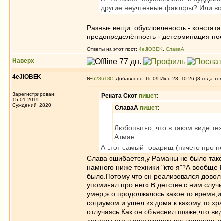
другие неучтенные факторы? Или во
Разные вещи: обусловленость - констат
предопределённость - детерминация пос
Ответы на этот пост:
4eJIOBEK
,
СлаваА
Наверх
4eJIOBEK
№
628618
Добавлено: Пт 09 Июн 23, 10:26 (3 года то
Зарегистрирован:
Рената Скот
пишет
:
15.01.2019
Суждений: 2820
СлаваА
пишет
:
Любопытно, что в таком виде те
Атман.
А этот самый товарищ (ничего про н
Слава ошибается,у Раманы не было тако
намного ниже техники "кто я"?А вообще 
было.Потому что он реализовался довол
упоминал про него.В детстве с ним случ
умер,это продолжалось какое то время,и
социумом и ушел из дома к какому то хр
отлучаясь.Как он объяснил позже,что ви
догнала его в следующем воплощении та