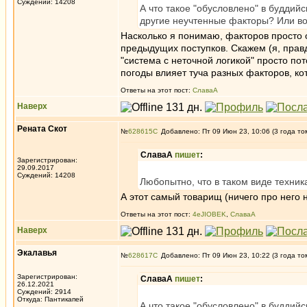
Суждений: 14208
А что такое "обусловлено" в буддий
другие неучтенные факторы? Или во
Насколько я понимаю, факторов просто 
предыдущих поступков. Скажем (я, правд
"система с неточной логикой" просто пот
погоды влияет туча разных факторов, ко
Ответы на этот пост:
СлаваА
Наверх
Рената Скот
№
628615
Добавлено: Пт 09 Июн 23, 10:06 (3 года то
СлаваА
пишет
:
Зарегистрирован:
29.09.2017
Суждений: 14208
Любопытно, что в таком виде техник
А этот самый товарищ (ничего про него 
Ответы на этот пост:
4eJIOBEK
,
СлаваА
Наверх
Экалавья
№
628617
Добавлено: Пт 09 Июн 23, 10:22 (3 года то
Зарегистрирован:
СлаваА
пишет
:
26.12.2021
Суждений: 2914
Откуда: Пантикапей
А что такое "обусловлено" в буддий