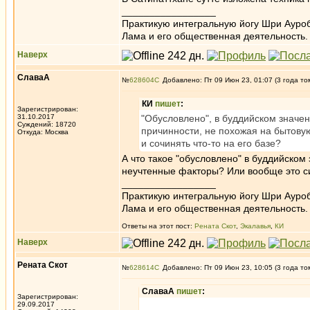
_________________
Практикую интегральную йогу Шри Ауроб
Лама и его общественная деятельность.
Наверх
СлаваА
№
628604
Добавлено: Пт 09 Июн 23, 01:07 (3 года то
КИ
пишет
:
Зарегистрирован:
31.10.2017
"Обусловлено", в буддийском значен
Суждений: 18720
причинности, не похожая на бытовую
Откуда: Москва
и сочинять что-то на его базе?
А что такое "обусловлено" в буддийском
неучтенные факторы? Или вообще это си
_________________
Практикую интегральную йогу Шри Ауроб
Лама и его общественная деятельность.
Ответы на этот пост:
Рената Скот
,
Экалавья
,
КИ
Наверх
Рената Скот
№
628614
Добавлено: Пт 09 Июн 23, 10:05 (3 года то
СлаваА
пишет
:
Зарегистрирован:
29.09.2017