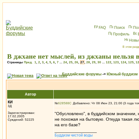
FAQ
Поиск
По
Профиль
Новы
В этом разд
В джхане нет мыслей, из джханы нельзя 
Страницы
Пред.
1
,
2
,
3
,
4
,
5
,
6
,
7
...
24
,
25
,
26
,
27
,
28
,
29
,
30
...
122
,
123
,
124
,
125
,
1
Буддийские форумы
->
Южный буддизм
Автор
КИ
№
628588
Добавлено: Чт 08 Июн 23, 21:00 (3 года то
3Д
Зарегистрирован:
"Обусловлено", в буддийском значении, 
17.02.2005
не похожая на бытовую. Откуда такая люб
Суждений: 52225
на его базе?
_________________
Буддизм чистой воды