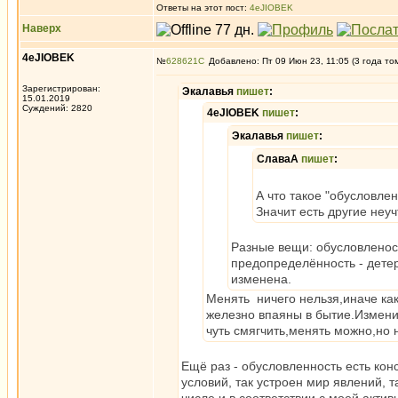
Ответы на этот пост:
4eJIOBEK
Наверх
4eJIOBEK
№
628621
Добавлено: Пт 09 Июн 23, 11:05 (3 года то
Зарегистрирован:
Экалавья
пишет
:
15.01.2019
Суждений: 2820
4eJIOBEK
пишет
:
Экалавья
пишет
:
СлаваА
пишет
:
А что такое "обусловле
Значит есть другие неу
Разные вещи: обусловленост
предопределённость - дете
изменена.
Менять ничего нельзя,иначе как
железно впаяны в бытие.Измени
чуть смягчить,менять можно,но 
Ещё раз - обусловленность есть кон
условий, так устроен мир явлений, т