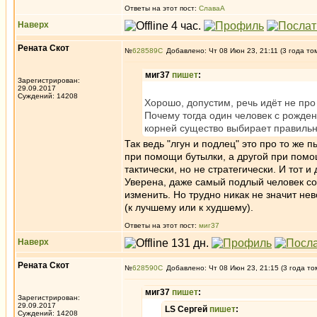
Ответы на этот пост:
СлаваА
Наверх
Рената Скот
№
628589
Добавлено: Чт 08 Июн 23, 21:11 (3 года то
миг37
пишет
:
Зарегистрирован:
29.09.2017
Суждений: 14208
Хорошо, допустим, речь идёт не про
Почему тогда один человек с рожден
корней существо выбирает правильн
Так ведь "лгун и подлец" это про то же п
при помощи бутылки, а другой при помощ
тактически, но не стратегически. И тот и
Уверена, даже самый подлый человек со
изменить. Но трудно никак не значит н
(к лучшему или к худшему).
Ответы на этот пост:
миг37
Наверх
Рената Скот
№
628590
Добавлено: Чт 08 Июн 23, 21:15 (3 года то
миг37
пишет
:
Зарегистрирован:
29.09.2017
LS Сергей
пишет
:
Суждений: 14208