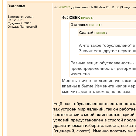
Экалавья
№
628620
Добавлено: Пт 09 Июн 23, 11:00 (3 года то
Зарегистрирован:
4eJIOBEK
пишет
:
26.12.2021
Суждений: 2914
Экалавья
пишет
:
Откуда: Пантикапей
СлаваА
пишет
:
А что такое "обусловлено" 
Значит есть другие неучтен
Разные вещи: обусловленость - 
предопределённость - детермин
изменена.
Менять ничего нельзя,иначе какая э
впаяны в бытие.Измените например 
смягчить,менять можно,но не вам.
Ещё раз - обусловленность есть констат
так устроен мир явлений, так он работае
соответствии с моей активностью, крией;
условий предустановлен в строгой посл
драматическая избирательность, выхват
(сценарий, сюжет). Именно поэтому вы о