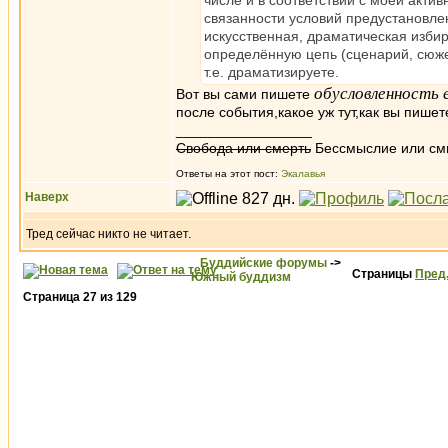
числе и в соответствии с моей актив
связанности условий предустановле
искусственная, драматическая изби
определённую цепь (сценарий, сюже
т.е. драматизируете.
обусловленность
Вот вы сами пишете
после события,какое уж тут,как вы пише
_________________
Свобода или смерть
Бессмыслие или см
Ответы на этот пост:
Экалавья
Наверх
Тред сейчас никто не читает.
Буддийские форумы
->
Страницы
Пред
Южный буддизм
Страница
27
из
129