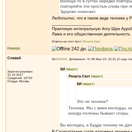
Вообще-то в суттах нередки повторы 
повторяйте эти простые слова при 
Здорово помогает.
Любопытно, что в таком виде техника у
_________________
Практикую интегральную йогу Шри Ауроб
Лама и его общественная деятельность.
Ответы на этот пост:
Рената Скот
Наверх
СлаваА
№
628594
Добавлено: Чт 08 Июн 23, 22:41 (3 года то
КИ
пишет
:
Зарегистрирован:
31.10.2017
Рената Скот
пишет
:
Суждений: 18720
Откуда: Москва
КИ
пишет
:
Это не техника?
Техника. Мы с вами молодцы, на
иногда полезны бывают споры.
Вы молодец, а Будда технику не дал
В Сатипаттхане сутте изложена техника 