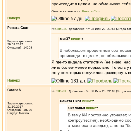
происходит в целом, не обманывая себя 
Ответы на этот пост:
Рената Скот
Наверх
Рената Скот
№
628592
Добавлено: Чт 08 Июн 23, 21:43 (3 года то
миг37
пишет
:
Зарегистрирован:
29.09.2017
Суждений: 14208
В небольшом процентном соотношени
происходит в целом, не обманывая с
Я где-то видела статистику (не знаю, на
жить более-менее нормально. То есть у 
же у некоторых получилось развернуть 
Наверх
СлаваА
№
628593
Добавлено: Чт 08 Июн 23, 22:40 (3 года то
Рената Скот
пишет
:
Зарегистрирован:
31.10.2017
Экалавья
пишет
:
Суждений: 18720
Откуда: Москва
В тему КИ постоянно уточняет, чт
контрсуггестия), необходимо со
атмаснеха и авидья), а не на "б