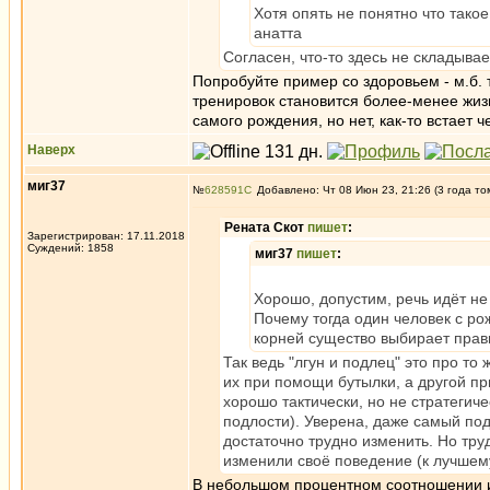
Хотя опять не понятно что такое
анатта
Согласен, что-то здесь не складывае
Попробуйте пример со здоровьем - м.б.
тренировок становится более-менее жиз
самого рождения, но нет, как-то встает ч
Наверх
миг37
№
628591
Добавлено: Чт 08 Июн 23, 21:26 (3 года то
Рената Скот
пишет
:
Зарегистрирован: 17.11.2018
Суждений: 1858
миг37
пишет
:
Хорошо, допустим, речь идёт не
Почему тогда один человек с ро
корней существо выбирает прав
Так ведь "лгун и подлец" это про то
их при помощи бутылки, а другой при
хорошо тактически, но не стратегиче
подлости). Уверена, даже самый под
достаточно трудно изменить. Но тру
изменили своё поведение (к лучшем
В небольшом процентном соотношении и 