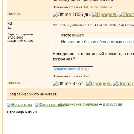
Ответы на этот пост:
КИ
,
Samantabhadra
Наверх
КИ
№
507737
Добавлено: Пт 04 Окт 19, 23:39 (7 лет тому
3Д
Зарегистрирован:
Ктото
пишет
:
17.02.2005
Суждений: 52235
Неведение бывает без ложных воззр
Неведение - это активный элемент, а не 
воззрения?
_________________
Буддизм чистой воды
Ответы на этот пост:
Ктото
Наверх
Тред сейчас никто не читает.
Буддийские форумы
->
Дискуссии
Страница
6
из
20