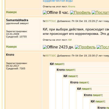
Буддизм чистой воды
Ответы на этот пост:
Ктото
Наверх
Samantabhadra
№
507731
Добавлено: Пт 04 Окт 19, 23:29 (7 лет тому
удаленный аккаунт
КИ, при выборе действия, происходит св
Зарегистрирован:
или происходит его корректировка. Это 
10.01.2009
Суждений: 10755
Ответы на этот пост:
КИ
Наверх
Ктото
№
507732
Добавлено: Пт 04 Окт 19, 23:30 (7 лет тому
Зарегистрирован:
КИ
пишет
:
05.02.2017
Суждений: 7305
Ктото
пишет
:
КИ
пишет
:
Ктото
пишет
:
КИ
пишет
:
Ктото
пишет
:
КИ
пишет
:
Ктото
п