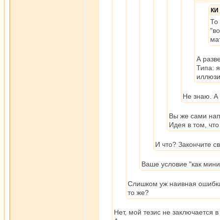
КИ
То
"в
ма
А разв
Типа: я
иллюзия
Не знаю. А
Вы же сами нап
Идея в том, что
И что? Закончите с
Ваше условие "как мини
Слишком уж наивная ошибка 
то же?
Нет, мой тезис не заключается в 