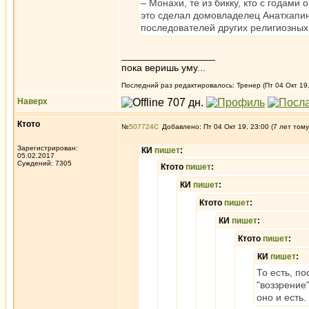
– Монахи, те из бикку, кто с годами
это сделал домовладелец Анатхапин
последователей других религиозных
_________________
пока веришь уму...
Последний раз редактировалось: Тренер (Пт 04 Окт 19, 
Наверх
Ктото
№
507724
Добавлено: Пт 04 Окт 19, 23:00 (7 лет тому
Зарегистрирован:
КИ
пишет
:
05.02.2017
Суждений: 7305
Ктото
пишет
:
КИ
пишет
:
Ктото
пишет
:
КИ
пишет
:
Ктото
пишет
:
КИ
пишет
:
То есть, по
"воззрение"
оно и есть.