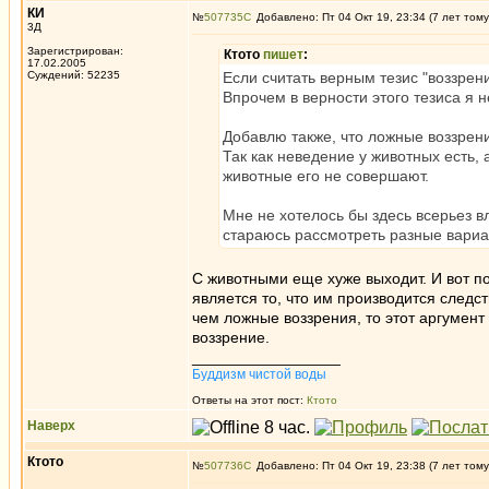
КИ
№
507735
Добавлено: Пт 04 Окт 19, 23:34 (7 лет тому
3Д
Зарегистрирован:
Ктото
пишет
:
17.02.2005
Суждений: 52235
Если считать верным тезис "воззрени
Впрочем в верности этого тезиса я 
Добавлю также, что ложные воззрен
Так как неведение у животных есть, 
животные его не совершают.
Мне не хотелось бы здесь всерьез в
стараюсь рассмотреть разные вариа
С животными еще хуже выходит. И вот по
является то, что им производится следст
чем ложные воззрения, то этот аргумент
воззрение.
_________________
Буддизм чистой воды
Ответы на этот пост:
Ктото
Наверх
Ктото
№
507736
Добавлено: Пт 04 Окт 19, 23:38 (7 лет тому