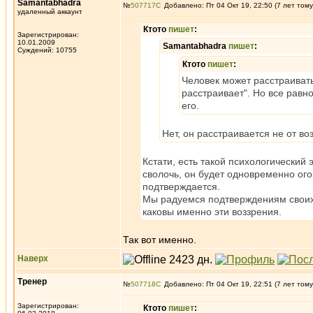
Samantabhadra
№
507717
Добавлено: Пт 04 Окт 19, 22:50 (7 лет тому
удаленный аккаунт
Ктото
пишет
:
Зарегистрирован:
10.01.2009
Samantabhadra
пишет
:
Суждений: 10755
Ктото
пишет
:
Человек может расстраивать
расстраивает". Но все равн
его.
Нет, он расстраивается не от воз
Кстати, есть такой психологический 
сволочь, он будет одновременно ого
подтверждается.
Мы радуемся подтверждениям своих в
каковы именно эти воззрения.
Так вот именно.
Наверх
Тренер
№
507718
Добавлено: Пт 04 Окт 19, 22:51 (7 лет тому
Зарегистрирован:
Ктото
пишет
: