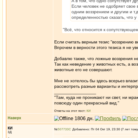
А в том, что одно сопутствует др
Если человек не одобряет свое 
одним воззрением и другим и т.
определенностью сказать, что у 
"Всё, что относится к сопутствующему
Если считать верным тезис "воззрению вс
Впрочем в верности этого тезиса я не у
Добавлю также, что ложные воззрения н
Так как неведение у животных есть, а во
животные его не совершают.
Мне не хотелось бы здесь всерьез влази
рассмотреть разные варианты и интерпр
_________________
"Там, куда не проникают ни свет, ни мрак
повсюду один прекрасный вид."
Ответы на этот пост:
КИ
Наверх
КИ
№
507733
Добавлено: Пт 04 Окт 19, 23:30 (7 лет тому
3Д