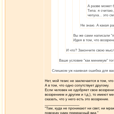
А разве может 
Типа: я считаю, 
чепуха... это с
Не знаю. А какая р
Вы же сами написали "п
Идея в том, что воззрен
И что? Закончите свою мысл
Ваше условие "как минимум" тог
Слишком уж наивная ошибка для вас.
Нет, мой тезис не заключается в том, что
А в том, что одно сопутствует другому.
Если человек не одобряет свое воззрен
воззрением и другим и т.д.), то имеют 
сказать, что у него есть это воззрение.
_________________
"Там, куда не проникают ни свет, ни мрак
повсюду один прекрасный вид."