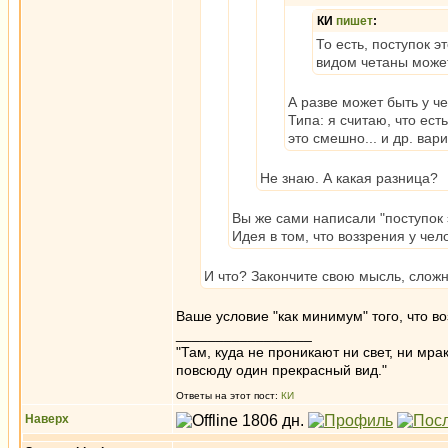
КИ
пишет
:
То есть, поступок э
видом четаны может 
А разве может быть у ч
Типа: я считаю, что есть
это смешно... и др. ва
Не знаю. А какая разница?
Вы же сами написали "поступок 
Идея в том, что воззрения у чел
И что? Закончите свою мысль, сложн
Ваше условие "как минимум" того, что в
_________________
"Там, куда не проникают ни свет, ни мрак
повсюду один прекрасный вид."
Ответы на этот пост:
КИ
Наверх