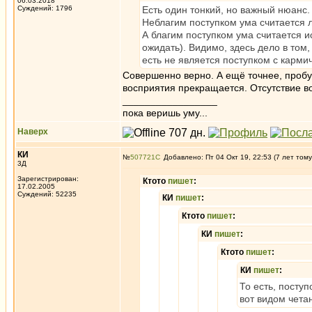
06.03.2018
Суждений: 1796
Есть один тонкий, но важный нюанс.
Неблагим поступком ума считается 
А благим поступком ума считается и
ожидать). Видимо, здесь дело в том
есть не является поступком с карм
Совершенно верно. А ещё точнее, пробу
восприятия прекращается. Отсутствие в
_________________
пока веришь уму...
Наверх
КИ
№
507721
Добавлено: Пт 04 Окт 19, 22:53 (7 лет тому
3Д
Зарегистрирован:
Ктото
пишет
:
17.02.2005
Суждений: 52235
КИ
пишет
:
Ктото
пишет
:
КИ
пишет
:
Ктото
пишет
:
КИ
пишет
:
То есть, поступ
вот видом четан