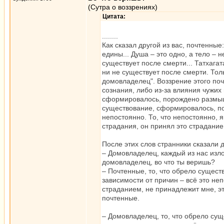
(Сутра о воззрениях)
Цитата:
........
Как сказал другой из вас, почтенные
едины... Душа – это одно, а тело – н
существует после смерти... Татхагат
ни не существует после смерти. Толь
домовладелец". Воззрение этого поч
сознания, либо из-за влияния чужих
сформировалось, порождено размышл
существование, сформировалось, по
непостоянно. То, что непостоянно, 
страдания, он принял это страдание
После этих слов странники сказали
– Домовладелец, каждый из нас излож
домовладелец, во что ты веришь?
– Почтенные, то, что обрело сущес
зависимости от причин – всё это неп
страданием, не принадлежит мне, это
почтенные.
– Домовладелец, то, что обрело су