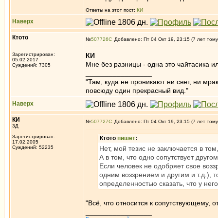
Ответы на этот пост:
КИ
Наверх
Ктото
№
507726
Добавлено: Пт 04 Окт 19, 23:15 (7 лет тому
Зарегистрирован:
КИ
05.02.2017
Мне без разницы - одна это чайтасика и
Суждений: 7305
_________________
"Там, куда не проникают ни свет, ни мрак
повсюду один прекрасный вид."
Наверх
КИ
№
507727
Добавлено: Пт 04 Окт 19, 23:15 (7 лет тому
3Д
Зарегистрирован:
Ктото
пишет
:
17.02.2005
Суждений: 52235
Нет, мой тезис не заключается в том,
А в том, что одно сопутствует другом
Если человек не одобряет свое возз
одним воззрением и другим и т.д.),
определенностью сказать, что у него
"Всё, что относится к сопутствующему, от
_________________