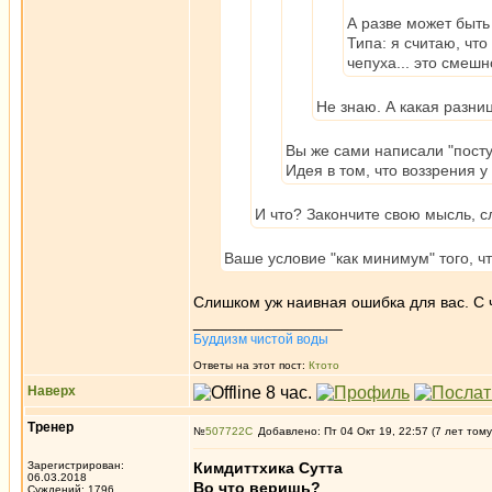
А разве может быть
Типа: я считаю, что 
чепуха... это смешн
Не знаю. А какая разни
Вы же сами написали "посту
Идея в том, что воззрения у
И что? Закончите свою мысль, с
Ваше условие "как минимум" того, ч
Слишком уж наивная ошибка для вас. С ч
_________________
Буддизм чистой воды
Ответы на этот пост:
Ктото
Наверх
Тренер
№
507722
Добавлено: Пт 04 Окт 19, 22:57 (7 лет тому
Зарегистрирован:
Кимдиттхика Сутта
06.03.2018
Во что веришь?
Суждений: 1796