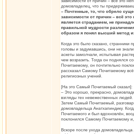
зависимости от причин – всё это не
домовладелец, что ты придерживаеш
– Почтенные, то, что обрело су
зависимости от причин – всё это 
является страданием, не принадле
правильной мудрости различения я
образом я понял высший метод и
Когда это было сказано, странники 
головы и задумавшись, они не знал
аскеты замолчали, испытывая растер
чем возразить. Тогда он поднялся с
Почитаемому, он почтительно покло
рассказал Самому Почитаемому всё 
религиозных учений.
[На это Самый Почитаемый сказал]:
– Это хорошо, прекрасно, домовлад
взгляды тех невежественных людей.
Затем Самый Почитаемый, разговари
домовладельца Анатхапиндику. Ког
Почитаемого и был вдохновлён, воод
поклонился Самому Почитаемому и, 
Вскоре после ухода домовладельца