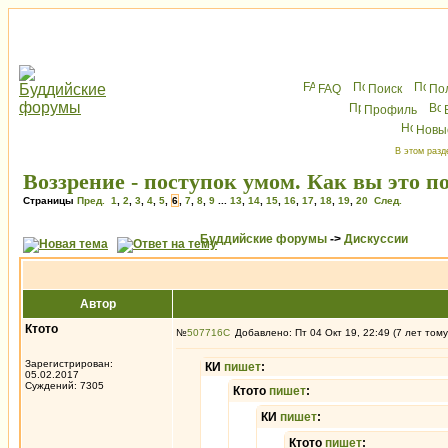
FAQ
Поиск
По
Профиль
Новы
В этом разд
Воззрение - поступок умом. Как вы это п
Страницы
Пред.
1
,
2
,
3
,
4
,
5
,
6
,
7
,
8
,
9
...
13
,
14
,
15
,
16
,
17
,
18
,
19
,
20
След.
Буддийские форумы
->
Дискуссии
Автор
Ктото
№
507716
Добавлено: Пт 04 Окт 19, 22:49 (7 лет тому
Зарегистрирован:
КИ
пишет
:
05.02.2017
Суждений: 7305
Ктото
пишет
:
КИ
пишет
:
Ктото
пишет
: