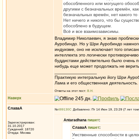
обособленного или могущего обособл
другими с безначальных времён, как
безначальных времён, нет какого то 
Нет ничего и никого, что бы сущест
обособлено в будущем.
Всё и все взаимозависимы.
Владимир Николаевич, я знаю проблески
Ауробиндо. Но у Шри Ауробиндо намног
индуизме, оно не исключает того описан
интеллекта это логически противоречиво
буддистами действительно было очень по
нибудь еще может продолжать не верить 
_________________
Практикую интегральную йогу Шри Ауроб
Лама и его общественная деятельность.
Ответы на этот пост:
В.Н.
Наверх
СлаваА
№
489130
Добавлено: Пт 14 Июн 19, 23:29 (7 лет том
Antaradhana
пишет
:
Зарегистрирован:
31.10.2017
СлаваА
пишет
:
Суждений: 18720
Откуда: Москва
Умственные способности в целом