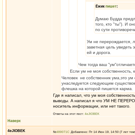
Ёжик
пишет
:
Думаю Будда предло
того, кто "ты"). И
по сути противоречи
Ум не перерождается, 
заветная цель увидеть э
ей и дорога.
Чем тогда ваш "ум"отличает
Если ум не моя собственность, 
Человек не собственник ума,это ум 
унаследуется следующим существом?
флешка на которой пишется карма.
Где я написал, что ум моя собственност
выводы. А написал я что УМ НЕ ПЕРЕРО
носитель информации, или нет такого.
Ответы на этот пост:
4eJIOBEK
Наверх
4eJIOBEK
№
489071
Добавлено: Пт 14 Июн 19, 14:50 (7 лет том