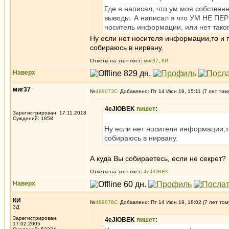
Где я написал, что ум моя собствен
выводы. А написал я что УМ НЕ ПЕ
носитель информации, или нет таког
Ну если нет носителя информации,то и п
собираюсь в нирвану.
Ответы на этот пост:
миг37
,
КИ
Наверх
миг37
№
489073
Добавлено: Пт 14 Июн 19, 15:11 (7 лет том
4eJIOBEK
пишет
:
Зарегистрирован: 17.11.2018
Суждений: 1858
Ну если нет носителя информации,то
собираюсь в нирвану.
А куда Вы собираетесь, если не секрет?
Ответы на этот пост:
4eJIOBEK
Наверх
КИ
№
489078
Добавлено: Пт 14 Июн 19, 18:02 (7 лет том
3Д
Зарегистрирован:
4eJIOBEK
пишет
:
17.02.2005