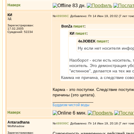
Наверх
КИ
№
489096
Добавлено: Пт 14 Июн 19, 20:02 (7 лет том
3Д
Зарегистрирован:
BonZa
пишет
:
17.02.2005
Суждений: 52234
КИ
пишет
:
4eJIOBEK
пишет
:
Ну если нет носителя инфо
Наоборот - если есть носитель, 
носитель. Это демонстрация уб
"истинное", делается на тех же
Камма не причина, а следствие сово
Карма - это поступки. Следствие поступк
причины (это цитата).
_________________
Буддизм чистой воды
Наверх
Antaradhana
№
489099
Добавлено: Пт 14 Июн 19, 20:18 (7 лет том
Wolfshadow
Зарегистрирован:
Совокупность намеренных действий тела,