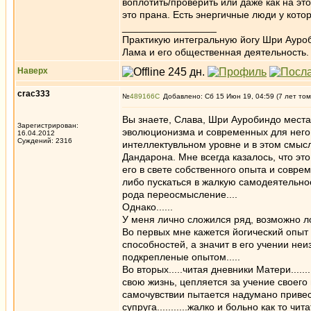
воплотить/проверить или даже как на эт
это прана. Есть энергичные люди у котор
_________________
Практикую интегральную йогу Шри Ауроб
Лама и его общественная деятельность.
Наверх
crac333
№
489166
Добавлено: Сб 15 Июн 19, 04:59 (7 лет том
Вы знаете, Слава, Шри Ауробиндо места
Зарегистрирован:
эволюционизма и современных для него 
16.04.2012
Суждений: 2316
интеллектувльном уровне и в этом смыс
Дандарона. Мне всегда казалось, что это
его в свете собственного опыта и совре
либо пускаться в жалкую самодеятельно
рода переосмысление....
Однако......
У меня лично сложился ряд, возможно л
Во первых мне кажется йогический опыт
способностей, а значит в его учении не
подкрепленые опытом.....
Во вторых.....читая дневники Матери......
свою жизнь, цепляется за учение своего
самочувствии пытается надумано привес
супруга...........жалко и больно как то чит