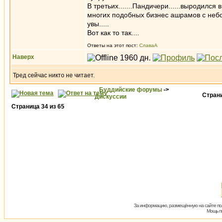
В третьих.......Пандичери......выродился 
многих подобных бизнес ашрамов с небо
увы.....
Вот как то так....
Ответы на этот пост:
СлаваА
Наверх
Тред сейчас никто не читает.
Буддийские форумы
->
Стран
Дискуссии
Страница
34
из
65
За информацию, размещённую на сайте пол
Мощь пх