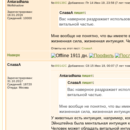
Antaradhana
№
489138
Добавлено: Пт 14 Июн 19, 23:58 (7 лет том
Wolfshadow
Зарегистрирован:
СлаваА
пишет
:
16.01.2016
Суждений: 10000
Вас наверное раздражает использова
витальной частью.
Мне вообще не понятно, что вы имеете в
жизненная сила, жизненная интуиция. Ч
Ответы на этот пост:
СлаваА
Наверх
СлаваА
№
489142
Добавлено: Сб 15 Июн 19, 00:07 (7 лет том
Antaradhana
пишет
:
Зарегистрирован:
31.10.2017
СлаваА
пишет
:
Суждений: 18720
Откуда: Москва
Вас наверное раздражает исполь
витальной частью.
Мне вообще не понятно, что вы имее
жизненная сила, жизненная интуици
У животных есть интуиция, например, ко
Эйнштейна была ментальная интуиция ко
Человек может обладать витальной интуи