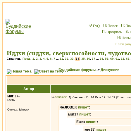
FAQ
Поиск
По
Профиль
Новы
В этом разд
Иддхи (сиддхи, сверхспособности, чудотв
Страницы
Пред.
1
,
2
,
3
,
4
,
5
,
6
,
7
...
31
,
32
,
33
,
34
,
35
,
36
,
37
...
58
,
59
,
60
,
61
,
62
,
63
Буддийские форумы
->
Дискуссии
Автор
миг 37-
№
489070
Добавлено: Пт 14 Июн 19, 14:09 (7 лет том
Гость
4eJIOBEK
пишет
:
Откуда: Izhevsk
миг37
пишет
:
Ёжик
пишет
:
миг37
пишет
: