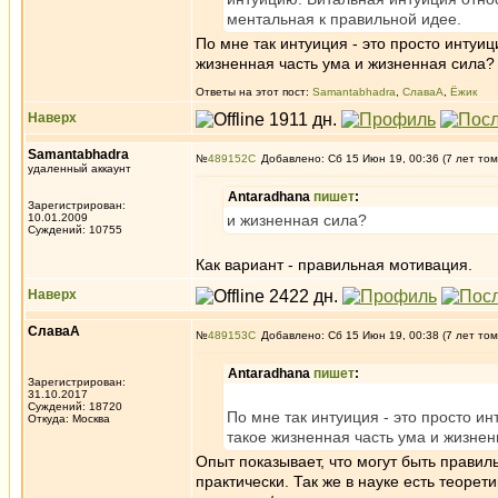
ментальная к правильной идее.
По мне так интуиция - это просто интуиц
жизненная часть ума и жизненная сила?
Ответы на этот пост:
Samantabhadra
,
СлаваА
,
Ёжик
Наверх
Samantabhadra
№
489152
Добавлено: Сб 15 Июн 19, 00:36 (7 лет том
удаленный аккаунт
Antaradhana
пишет
:
Зарегистрирован:
10.01.2009
и жизненная сила?
Суждений: 10755
Как вариант - правильная мотивация.
Наверх
СлаваА
№
489153
Добавлено: Сб 15 Июн 19, 00:38 (7 лет том
Antaradhana
пишет
:
Зарегистрирован:
31.10.2017
Суждений: 18720
По мне так интуиция - это просто ин
Откуда: Москва
такое жизненная часть ума и жизне
Опыт показывает, что могут быть правил
практически. Так же в науке есть теорет