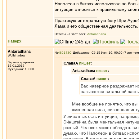
Наполеон в битвах использовал по боль
интуиция относится к правильному спон
_________________
Практикую интегральную йогу Шри Ауроб
Лама и его общественная деятельность.
Ответы на этот пост:
Antaradhana
Наверх
Antaradhana
№
489143
Добавлено: Сб 15 Июн 19, 00:09 (7 лет том
Wolfshadow
Зарегистрирован:
СлаваА
пишет
:
16.01.2016
Суждений: 10000
Antaradhana
пишет
:
СлаваА
пишет
:
Вас наверное раздражает ис
называется витальной часть
Мне вообще не понятно, что вы 
жизненная сила, жизненная инт
У животных есть интуиция, например
Эйнштейна была ментальная интуици
разный. Человек может обладать вит
думаю, что Наполеон в битвах испо
интуицию. Витальная интуиция отно