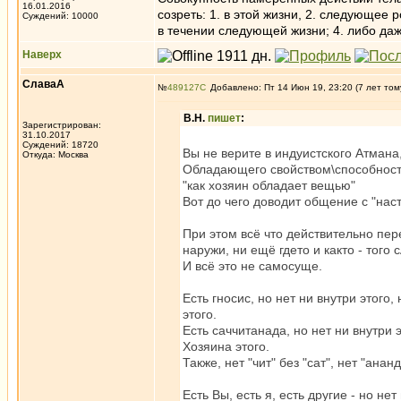
16.01.2016
созреть: 1. в этой жизни, 2. следующее
Суждений: 10000
в течении следующей жизни; 4. либо даж
Наверх
СлаваА
№
489127
Добавлено: Пт 14 Июн 19, 23:20 (7 лет том
В.Н.
пишет
:
Зарегистрирован:
31.10.2017
Суждений: 18720
Вы не верите в индуистского Атмана
Откуда: Москва
Обладающего свойством\способностью
"как хозяин обладает вещью"
Вот до чего доводит общение с "наст
При этом всё что действительно пере
наружи, ни ещё гдето и както - того
И всё это не самосуще.
Есть гносис, но нет ни внутри этого
этого.
Есть саччитанада, но нет ни внутри 
Хозяина этого.
Также, нет "чит" без "сат", нет "ананда"
Есть Вы, есть я, есть другие - но не