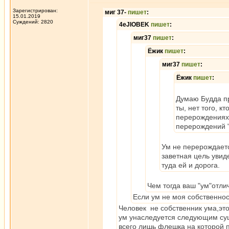
Зарегистрирован:
миг 37-
пишет
:
15.01.2019
Суждений: 2820
4eJIOBEK
пишет
:
миг37
пишет
:
Ёжик
пишет
:
миг37
пишет
:
Ёжик
пишет
:
Думаю Будда пр
ты, нет того, к
перерождениях. 
перерождений "
Ум не перерождаетс
заветная цель увиде
туда ей и дорога.
Чем тогда ваш "ум"отли
Если ум не моя собственнос
Человек не собственник ума,это
ум унаследуется следующим сущ
всего лишь флешка на которой 