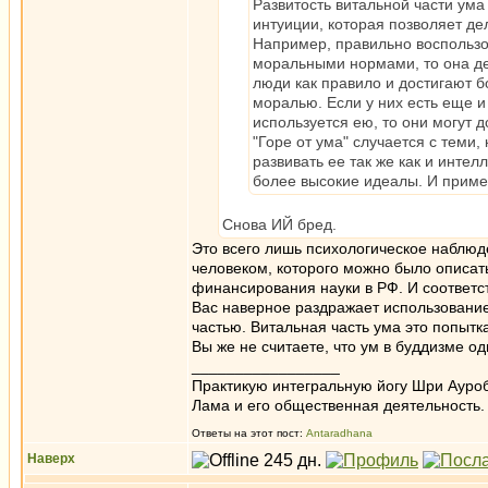
Развитость витальной части ума
интуиции, которая позволяет де
Например, правильно воспользо
моральными нормами, то она де
люди как правило и достигают бо
моралью. Если у них есть еще и
используется ею, то они могут 
"Горе от ума" случается с теми,
развивать ее так же как и интел
более высокие идеалы. И приме
Снова ИЙ бред.
Это всего лишь психологическое наблюде
человеком, которого можно было описать
финансирования науки в РФ. И соответс
Вас наверное раздражает использование 
частью. Витальная часть ума это попытк
Вы же не считаете, что ум в буддизме о
_________________
Практикую интегральную йогу Шри Ауроб
Лама и его общественная деятельность.
Ответы на этот пост:
Antaradhana
Наверх