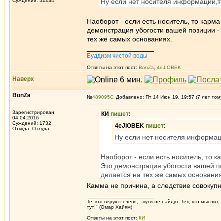
Суждений: 52234
Ну если нет носителя информации,т
Наоборот - если есть носитель, то карма
демонстрация убогости вашей позиции -
тех же самых основаниях.
_________________
Буддизм чистой воды
Ответы на этот пост:
BonZa
,
4eJIOBEK
Наверх
BonZa
№
489095
Добавлено: Пт 14 Июн 19, 19:57 (7 лет том
Зарегистрирован:
КИ
пишет
:
04.04.2016
Суждений: 1732
4eJIOBEK
пишет
:
Откуда: Oттyдa
Ну если нет носителя информац
Наоборот - если есть носитель, то к
Это демонстрация убогости вашей п
делается на тех же самых основания
Камма не причина, а следствие совокупн
_________________
Те, кто веруют слепо, - пути не найдут. Тех, кто мысли
тут!" (Омар Хайям)
Ответы на этот пост:
КИ