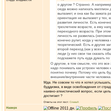
Откуда: Владивосток
о другом ? Странно. А наприме
сюда можно напихать миллион др
вылазиет, и она как бы зажата 
ориентация не вылазиет у тех, к
развития личности. Есть конечно
трехлетнем возрасте, а ему напр
переходного возраста. При этом,
личность не развилась (непомню
конечно рулит, когда у человек
теоретический. Есть и другие з
второй переход (как у всех люд
люди (у них свои так сказать о
подскажете путь куда думать по
О другом, в том смысле, что это вс
надо понимать как устроен человек н
понятно почему. Потому что цель бу
внешние/внутренние части человека
Мда. Не совсем то что я хотел услышать
буддизма, в виде освобождения от стра
наивно-атеистический вопрос, если цель
достигает ?
Ответы на этот пост:
СлаваА
Наверх