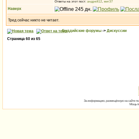
Ответы на этот пост:
андрей12
,
миг37
Наверх
Тред сейчас никто не читает.
Буддийские форумы
->
Дискуссии
Страница
60
из
65
За информацию, размещённую на сайте пол
Мощь пх