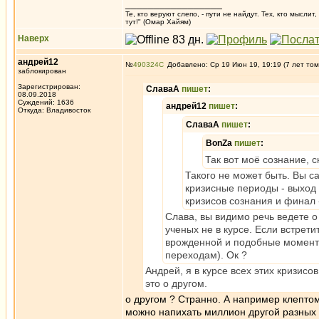
_________________
Те, кто веруют слепо, - пути не найдут. Тех, кто мысли
тут!" (Омар Хайям)
Наверх
андрей12
№
490324
Добавлено: Ср 19 Июн 19, 19:19 (7 лет том
заблокирован
Зарегистрирован:
СлаваА
пишет
:
08.09.2018
Суждений: 1636
андрей12
пишет
:
Откуда: Владивосток
СлаваА
пишет
:
BonZa
пишет
:
Так вот моё сознание, 
Такого не может быть. Вы с
кризисные периоды - выход 
кризисов сознания и финал 
Слава, вы видимо речь ведете о 
ученых не в курсе. Если встрет
врожденной и подобные моменты)
переходам). Ок ?
Андрей, я в курсе всех этих кризисо
это о другом.
о другом ? Странно. А например клепто
можно напихать миллион другой разных др