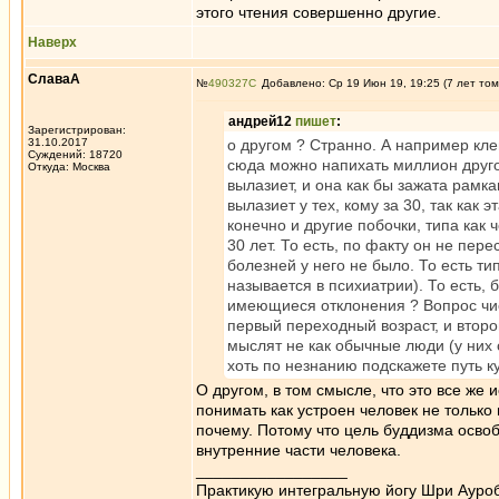
этого чтения совершенно другие.
Наверх
СлаваА
№
490327
Добавлено: Ср 19 Июн 19, 19:25 (7 лет том
андрей12
пишет
:
Зарегистрирован:
31.10.2017
о другом ? Странно. А например кл
Суждений: 18720
сюда можно напихать миллион другой
Откуда: Москва
вылазиет, и она как бы зажата рамк
вылазиет у тех, кому за 30, так как
конечно и другие побочки, типа как 
30 лет. То есть, по факту он не пер
болезней у него не было. То есть ти
называется в психиатрии). То есть, 
имеющиеся отклонения ? Вопрос чист
первый переходный возраст, и второй
мыслят не как обычные люди (у них 
хоть по незнанию подскажете путь к
О другом, в том смысле, что это все же
понимать как устроен человек не только 
почему. Потому что цель буддизма освоб
внутренние части человека.
_________________
Практикую интегральную йогу Шри Ауроб