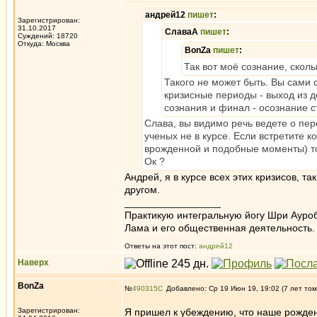
андрей12
пишет
:
Зарегистрирован:
31.10.2017
СлаваА
пишет
:
Суждений: 18720
Откуда: Москва
BonZa
пишет
:
Так вот моё сознание, скол
Такого не может быть. Вы сами 
кризисные периоды - выход из д
сознания и финал - осознание с
Слава, вы видимо речь ведете о пере
ученых не в курсе. Если встретите 
врожденной и подобные моменты) то
Ок ?
Андрей, я в курсе всех этих кризисов, т
другом.
_________________
Практикую интегральную йогу Шри Ауроб
Лама и его общественная деятельность.
Ответы на этот пост:
андрей12
Наверх
BonZa
№
490315
Добавлено: Ср 19 Июн 19, 19:02 (7 лет том
Зарегистрирован:
Я пришел к убеждению, что наше рожде