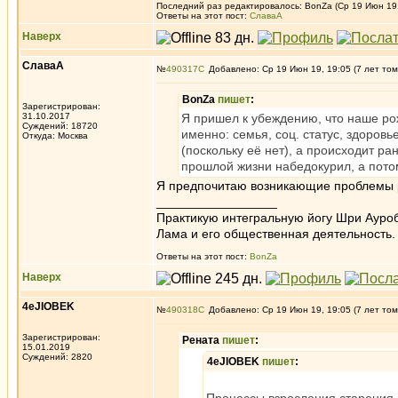
Последний раз редактировалось: BonZa (Ср 19 Июн 19, 
Ответы на этот пост:
СлаваА
Наверх
СлаваА
№
490317
Добавлено: Ср 19 Июн 19, 19:05 (7 лет том
BonZa
пишет
:
Зарегистрирован:
31.10.2017
Я пришел к убеждению, что наше ро
Суждений: 18720
именно: семья, соц. статус, здоров
Откуда: Москва
(поскольку её нет), а происходит р
прошлой жизни набедокурил, а потом
Я предпочитаю возникающие проблемы ра
_________________
Практикую интегральную йогу Шри Ауроб
Лама и его общественная деятельность.
Ответы на этот пост:
BonZa
Наверх
4eJIOBEK
№
490318
Добавлено: Ср 19 Июн 19, 19:05 (7 лет том
Зарегистрирован:
Рената
пишет
:
15.01.2019
Суждений: 2820
4eJIOBEK
пишет
: