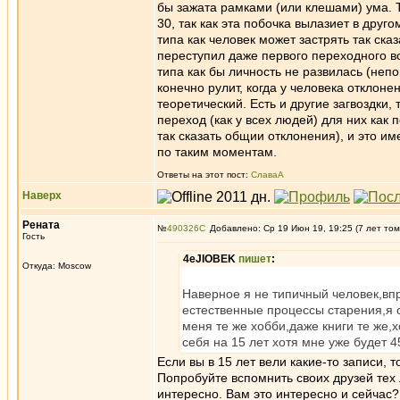
бы зажата рамками (или клешами) ума. Т
30, так как эта побочка вылазиет в друг
типа как человек может застрять так сказ
переступил даже первого переходного воз
типа как бы личность не развилась (непо
конечно рулит, когда у человека отклон
теоретический. Есть и другие загвоздки
переход (как у всех людей) для них как 
так сказать общии отклонения), и это и
по таким моментам.
Ответы на этот пост:
СлаваА
Наверх
Рената
№
490326
Добавлено: Ср 19 Июн 19, 19:25 (7 лет том
Гость
4eJIOBEK
пишет
:
Откуда: Moscow
Наверное я не типичный человек,вп
естественные процессы старения,я с
меня те же хобби,даже книги те же,
себя на 15 лет хотя мне уже будет 4
Если вы в 15 лет вели какие-то записи, 
Попробуйте вспомнить своих друзей тех л
интересно. Вам это интересно и сейчас?