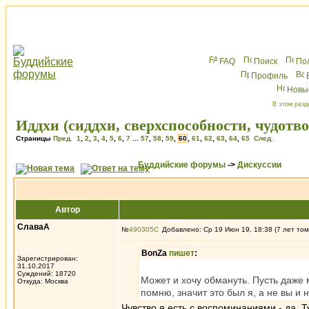
FAQ
Поиск
По
Профиль
Новы
В этом разд
Иддхи (сиддхи, сверхспособности, чудотв
Страницы
Пред.
1
,
2
,
3
,
4
,
5
,
6
,
7
...
57
,
58
,
59
,
60
,
61
,
62
,
63
,
64
,
65
След.
Буддийские форумы
->
Дискуссии
Автор
СлаваА
№
490305
Добавлено: Ср 19 Июн 19, 18:38 (7 лет том
BonZa
пишет
:
Зарегистрирован:
31.10.2017
Суждений: 18720
Может и хочу обмануть. Пусть даже м
Откуда: Москва
помню, значит это был я, а не вы и 
Чувство я есть с воспоминаниями - да. Т