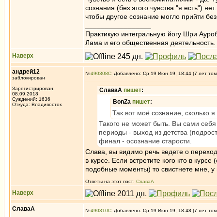
сознания (без этого чувства "я есть") нет
чтобы другое сознание могло прийти без
_________________
Практикую интегральную йогу Шри Ауроб
Лама и его общественная деятельность.
Наверх
андрей12
№
490308
Добавлено: Ср 19 Июн 19, 18:44 (7 лет том
заблокирован
Зарегистрирован:
СлаваА
пишет
:
08.09.2018
Суждений: 1636
BonZa
пишет
:
Откуда: Владивосток
Так вот моё сознание, сколько 
Такого не может быть. Вы сами себя
периоды - выход из детства (подрост
финал - осознание старости.
Слава, вы видимо речь ведете о переходн
в курсе. Если встретите кого кто в кур
подобные моменты) то свистнете мне, у 
Ответы на этот пост:
СлаваА
Наверх
СлаваА
№
490310
Добавлено: Ср 19 Июн 19, 18:48 (7 лет том