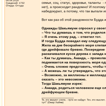
04.04.2016
семья, соц. статус, здоровье, таланты 
Суждений: 1732
Откуда: Oттyдa
нет), а происходит рандомно! И поэтому
набедокурил, а потому, что так выпали и
Вот как раз об этой рандомности Будда и
Однажды Шакьямуни спросил у своег
– Что ты думаешь о том, что родилс
– Я очень этому рад, – ответил тот.
И тогда Будда поведал ему следующу
Жила на дне бескрайнего моря слепая
где дрейфовало бревно. Посередине 
раскачивался кусок дерева с запада н
– Как ты думаешь, Ананда, – промолв
поднимается на поверхность моря оди
– Очень сложно представить, чтобы т
– А можешь ли ты утверждать, что э
– Возможно, за миллионы и миллиарды
сказать – это невозможно.
Тогда Шакьямуни изрек:
– Ананда, родиться человеком еще сл
дрейфующем бревне.
_________________
Те, кто веруют слепо, - пути не найдут. Тех, кто мысли
тут!" (Омар Хайям)