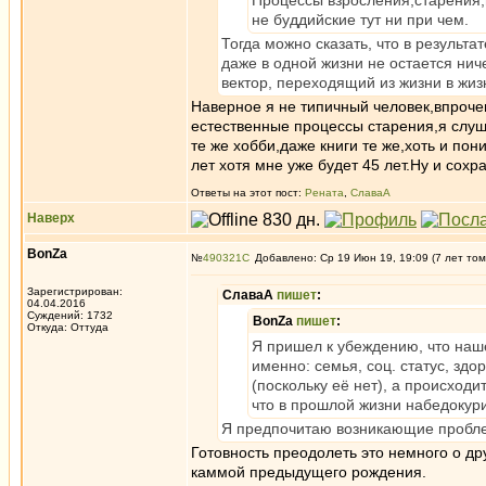
Процессы взросления,старения,
не буддийские тут ни при чем.
Тогда можно сказать, что в результа
даже в одной жизни не остается ниче
вектор, переходящий из жизни в жиз
Наверное я не типичный человек,впроче
естественные процессы старения,я слуш
те же хобби,даже книги те же,хоть и по
лет хотя мне уже будет 45 лет.Ну и сохра
Ответы на этот пост:
Рената
,
СлаваА
Наверх
BonZa
№
490321
Добавлено: Ср 19 Июн 19, 19:09 (7 лет том
Зарегистрирован:
СлаваА
пишет
:
04.04.2016
Суждений: 1732
BonZa
пишет
:
Откуда: Oттyдa
Я пришел к убеждению, что наш
именно: семья, соц. статус, зд
(поскольку её нет), а происход
что в прошлой жизни набедокури
Я предпочитаю возникающие проблем
Готовность преодолеть это немного о д
каммой предыдущего рождения.