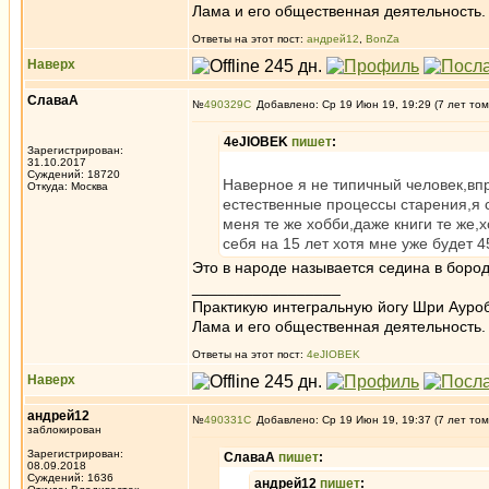
Лама и его общественная деятельность.
Ответы на этот пост:
андрей12
,
BonZa
Наверх
СлаваА
№
490329
Добавлено: Ср 19 Июн 19, 19:29 (7 лет том
4eJIOBEK
пишет
:
Зарегистрирован:
31.10.2017
Суждений: 18720
Наверное я не типичный человек,вп
Откуда: Москва
естественные процессы старения,я с
меня те же хобби,даже книги те же,
себя на 15 лет хотя мне уже будет 4
Это в народе называется седина в бороду
_________________
Практикую интегральную йогу Шри Ауроб
Лама и его общественная деятельность.
Ответы на этот пост:
4eJIOBEK
Наверх
андрей12
№
490331
Добавлено: Ср 19 Июн 19, 19:37 (7 лет том
заблокирован
Зарегистрирован:
СлаваА
пишет
:
08.09.2018
Суждений: 1636
андрей12
пишет
: