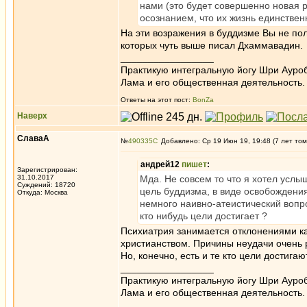
нами (это будет совершенно новая р
осознанием, что их жизнь единствен
На эти возражения в буддизме Вы не по
которых чуть выше писал Дхаммавадин.
_________________
Практикую интегральную йогу Шри Ауроб
Лама и его общественная деятельность.
Ответы на этот пост:
BonZa
Наверх
СлаваА
№
490335
Добавлено: Ср 19 Июн 19, 19:48 (7 лет том
андрей12
пишет
:
Зарегистрирован:
31.10.2017
Мда. Не совсем то что я хотел услы
Суждений: 18720
цель буддизма, в виде освобождения
Откуда: Москва
немного наивно-атеистический вопро
кто нибудь цели достигает ?
Психиатрия занимается отклонениями как
христианством. Причины неудачи очень р
Но, конечно, есть и те кто цели достигаю
_________________
Практикую интегральную йогу Шри Ауроб
Лама и его общественная деятельность.