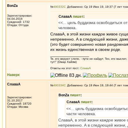
BonZa
№
490332
Добавлено: Ср 19 Июн 19, 19:37 (7 лет том
Зарегистрирован:
СлаваА
пишет
:
04.04.2016
Суждений: 1732
<<... цель буддизма освободиться о
Откуда: Oттyдa
человека.
СлаваА, в этой жизни каждое живое сущ
непременно. А в следующей жизни, даже 
(это будет совершенно новая рандомная 
их жизнь единственная в своем роде.
_________________
Те, кто веруют слепо, - пути не найдут. Тех, кто мысли
тут!" (Омар Хайям)
Ответы на этот пост:
СлаваА
Наверх
СлаваА
№
490334
Добавлено: Ср 19 Июн 19, 19:44 (7 лет том
BonZa
пишет
:
Зарегистрирован:
31.10.2017
СлаваА
пишет
:
Суждений: 18720
Откуда: Москва
<<... цель буддизма освободить
части человека.
СлаваА, в этой жизни каждое живое
непременно. А в следующей жизни, д