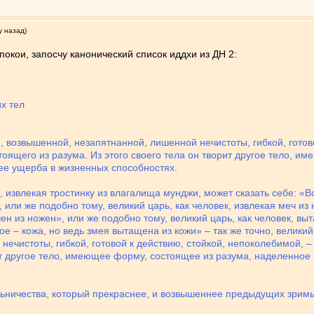
у назад)
окои, запосчу канонический список иддхи из ДН 2:
х тел
, возвышенной, незапятнанной, лишенной нечистоты, гибкой, готов
оящего из разума. Из этого своего тела он творит другое тело, 
е ущерба в жизненных способностях.
, извлекая тростинку из влагалища мунджи, может сказать себе: «Во
 или же подобно тому, великий царь, как человек, извлекая меч из 
чен из ножен», или же подобно тому, великий царь, как человек, вы
угое – кожа, но ведь змея вытащена из кожи» – так же точно, велик
ечистоты, гибкой, готовой к действию, стойкой, непоколебимой, 
орит другое тело, имеющее форму, состоящее из разума, наделенн
льничества, который прекраснее, и возвышеннее предыдущих зрим