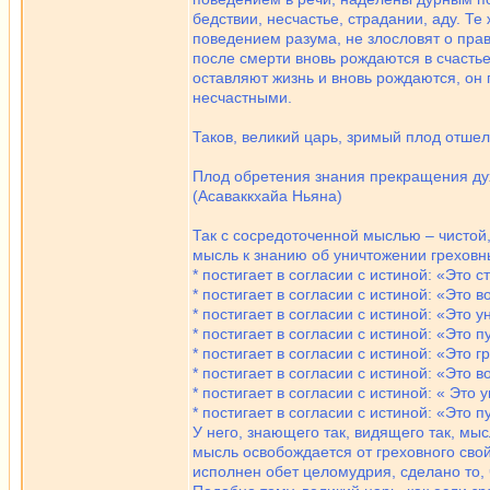
бедствии, несчастье, страдании, аду. 
поведением разума, не злословят о пра
после смерти вновь рождаются в счасть
оставляют жизнь и вновь рождаются, он 
несчастными.
Таков, великий царь, зримый плод отше
Плод обретения знания прекращения ду
(Асаваккхайа Ньяна)
Так с сосредоточенной мыслью – чистой,
мысль к знанию об уничтожении греховн
* постигает в согласии с истиной: «Это с
* постигает в согласии с истиной: «Это 
* постигает в согласии с истиной: «Это 
* постигает в согласии с истиной: «Это 
* постигает в согласии с истиной: «Это 
* постигает в согласии с истиной: «Это 
* постигает в согласии с истиной: « Это
* постигает в согласии с истиной: «Это 
У него, знающего так, видящего так, мы
мысль освобождается от греховного свой
исполнен обет целомудрия, сделано то, 