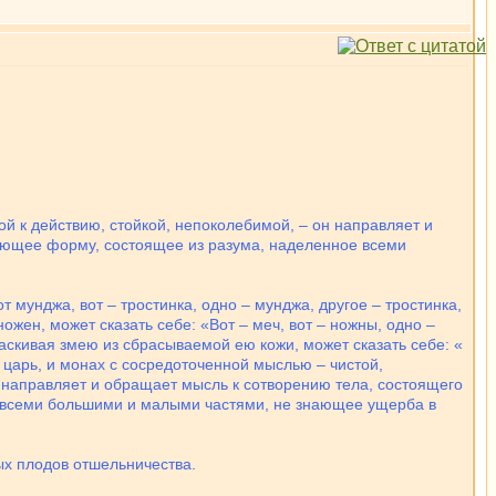
ой к действию, стойкой, непоколебимой, – он направляет и
имеющее форму, состоящее из разума, наделенное всеми
т мунджа, вот – тростинка, одно – мунджа, другое – тростинка,
ножен, может сказать себе: «Вот – меч, вот – ножны, одно –
таскивая змею из сбрасываемой ею кожи, может сказать себе: «
ий царь, и монах с сосредоточенной мыслью – чистой,
– направляет и обращает мысль к сотворению тела, состоящего
ое всеми большими и малыми частями, не знающее ущерба в
ых плодов отшельничества.