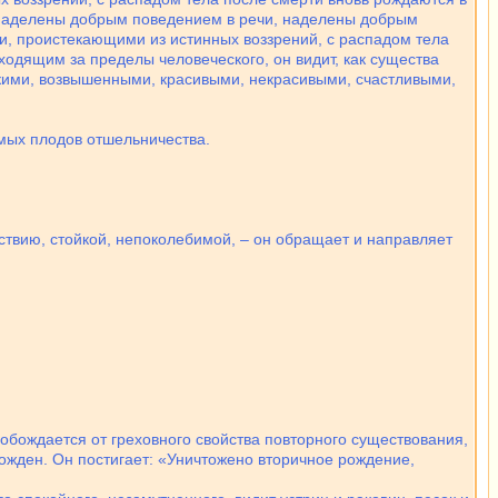
, наделены добрым поведением в речи, наделены добрым
и, проистекающими из истинных воззрений, с распадом тела
одящим за пределы человеческого, он видит, как существа
изкими, возвышенными, красивыми, некрасивыми, счастливыми,
мых плодов отшельничества.
йствию, стойкой, непоколебимой, – он обращает и направляет
вобождается от греховного свойства повторного существования,
божден. Он постигает: «Уничтожено вторичное рождение,