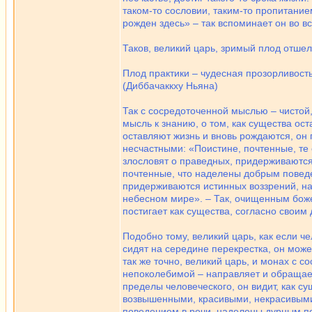
таком-то сословии, таким-то пропитанием
рожден здесь» – так вспоминает он во в
Таков, великий царь, зримый плод отше
Плод практики – чудесная прозорливост
(Диббачаккху Ньяна)
Так с сосредоточенной мыслью – чистой,
мысль к знанию, о том, как существа о
оставляют жизнь и вновь рождаются, он 
несчастными: «Поистине, почтенные, т
злословят о праведных, придерживаются 
почтенные, что наделены добрым повед
придерживаются истинных воззрений, на
небесном мире». – Так, очищенным боже
постигает как существа, согласно свои
Подобно тому, великий царь, как если че
сидят на середине перекрестка, он может
так же точно, великий царь, и монах с с
непоколебимой – направляет и обращае
пределы человеческого, он видит, как с
возвышенными, красивыми, некрасивыми
поведением в речи, наделены дурным по