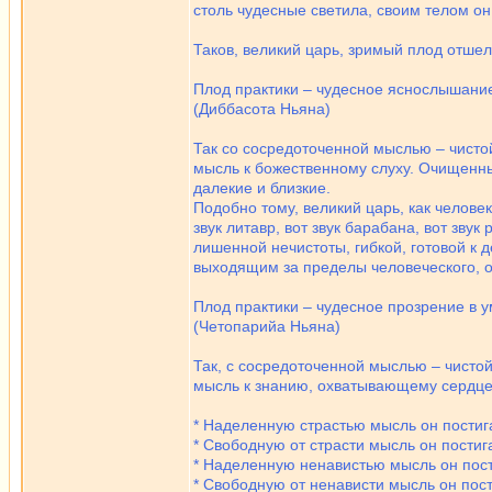
столь чудесные светила, своим телом о
Таков, великий царь, зримый плод отше
Плод практики – чудесное яснослышани
(Диббасота Ньяна)
Так со сосредоточенной мыслью – чистой
мысль к божественному слуху. Очищенны
далекие и близкие.
Подобно тому, великий царь, как человек
звук литавр, вот звук барабана, вот зву
лишенной нечистоты, гибкой, готовой к
выходящим за пределы человеческого, он
Плод практики – чудесное прозрение в у
(Четопарийа Ньяна)
Так, с сосредоточенной мыслью – чистой
мысль к знанию, охватывающему сердце. 
* Наделенную страстью мысль он постиг
* Свободную от страсти мысль он постиг
* Наделенную ненавистью мысль он пост
* Свободную от ненависти мысль он пост