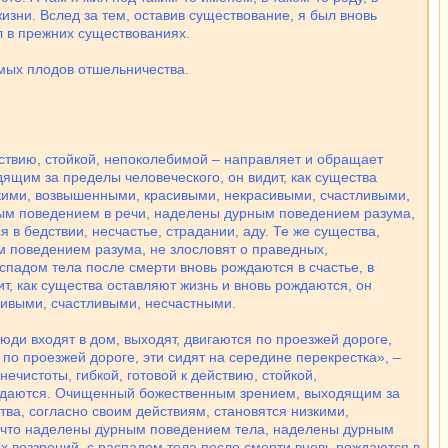
жизни. Вслед за тем, оставив существование, я был вновь
л в прежних существованиях.
мых плодов отшельничества.
йствию, стойкой, непоколебимой – направляет и обращает
ящим за пределы человеческого, он видит, как существа
изкими, возвышенными, красивыми, некрасивыми, счастливыми,
ным поведением в речи, наделены дурным поведением разума,
в бедствии, несчастье, страдании, аду. Те же существа,
 поведением разума, не злословят о праведных,
падом тела после смерти вновь рождаются в счастье, в
, как существа оставляют жизнь и вновь рождаются, он
сивыми, счастливыми, несчастными.
люди входят в дом, выходят, двигаются по проезжей дороге,
 по проезжей дороге, эти сидят на середине перекрестка», –
ечистоты, гибкой, готовой к действию, стойкой,
рождаются. Очищенный божественным зрением, выходящим за
тва, согласно своим действиям, становятся низкими,
, что наделены дурным поведением тела, наделены дурным
 воззрений, с распадом тела после смерти вновь рождаются в