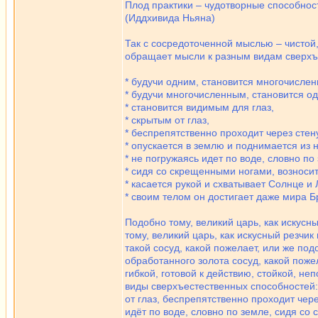
Плод практики – чудотворные способнос
(Иддхивида Ньяна)
Так с сосредоточенной мыслью – чистой,
обращает мысли к разным видам сверхъ
* будучи одним, становится многочисле
* будучи многочисленным, становится о
* становится видимым для глаз,
* скрытым от глаз,
* беспрепятственно проходит через стену,
* опускается в землю и поднимается из н
* не погружаясь идет по воде, словно по
* сидя со скрещенными ногами, возносит
* касается рукой и схватывает Солнце и 
* своим телом он достигает даже мира 
Подобно тому, великий царь, как искусн
тому, великий царь, как искусный резчик
такой сосуд, какой пожелает, или же под
обработанного золота сосуд, какой поже
гибкой, готовой к действию, стойкой, 
виды сверхъестественных способностей:
от глаз, беспрепятственно проходит чере
идёт по воде, словно по земле, сидя со