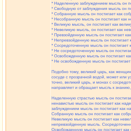
* Наделенную заблуждением мысль он п
* Свободную от заблуждения мысль он п
* Собранную мысль он постигает как со
* Несобранную мысль он постигает как 
* Великую мысль, он постигает как вели
* Невеликую мысль, он постигает как не
* Превзойденную мысль он постигает ка
* Непревзойденную мысль он постигает 
* Сосредоточенную мысль он постигает 
* Не сосредоточенную мысль он постига
* Освобожденную мысль он постигает к
* Не освобожденную мысль он постигает
Подобно тому, великий царь, как женщи
сосуде с прозрачной водой, может или уз
точно, великий царь, и монах с сосредо
направляет и обращает мысль к знанию,
Наделенную страстью мысль он постигае
ненавистью мысль он постигает как над
заблуждением мысль он постигает как н
Собранную мысль он постигает как собр
Невеликую мысль он постигает как неве
непревзойденную мысль. Сосредоточенну
Освобожденную мысль он постигает как