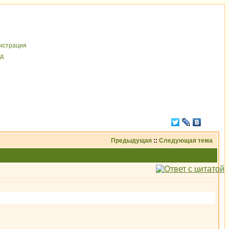
иcтрaция
д
Предыдущая
::
Следующая тема