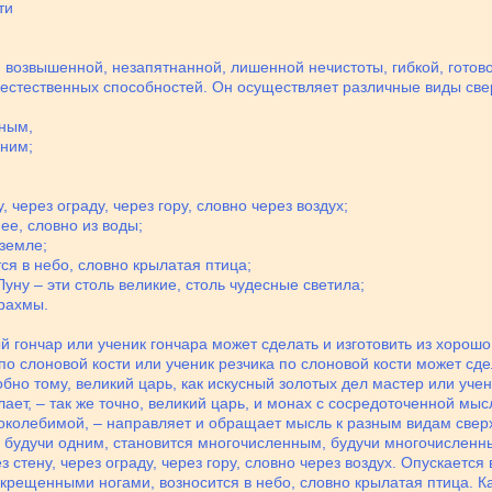
ти
 возвышенной, незапятнанной, лишенной нечистоты, гибкой, готово
естественных способностей. Он осуществляет различные виды све
нным,
дним;
 через ограду, через гору, словно через воздух;
ее, словно из воды;
 земле;
ся в небо, словно крылатая птица;
Луну – эти столь великие, столь чудесные светила;
Брахмы.
ый гончар или ученик гончара может сделать и изготовить из хорош
 по слоновой кости или ученик резчика по слоновой кости может сд
обно тому, великий царь, как искусный золотых дел мастер или уче
лает, – так же точно, великий царь, и монах с сосредоточенной мы
непоколебимой, – направляет и обращает мысль к разным видам све
 будучи одним, становится многочисленным, будучи многочисленн
з стену, через ограду, через гору, словно через воздух. Опускаетс
 скрещенными ногами, возносится в небо, словно крылатая птица. Ка