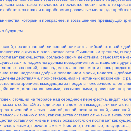
, испытывал такое-то счастье и несчастье, достиг такого-то срока 
сех обстоятельствах и подробностях различные места, где пребыва
льничества, который и прекраснее, и возвышеннее предыдущих зри
ь о будущем
 ясной, незапятнанной, лишенной нечистоты, гибкой, готовой к де
ставляют свою жизнь и вновь рождаются. Очищенным зрением, выход
постигает как существа, согласно своим действиям, становятся н
е существа, что наделены дурным поведением тела, наделены дур
ложных воззрений, с распадом тела после смерти вновь рождаются 
ение тела, наделены добрым поведением в речи, наделены добрым
делены действиями, проистекающими из истинных воззрений, с рас
ственным зрением, выходящим за пределы человеческого, он видит
м действиям, становятся низкими, возвышенными, красивыми, некра
ловек, стоящий на террасе над серединой перекрестка, видит, как 
 сказать себе: «Эти люди входят в дом, эти выходят, эти двигаются
осредоточенной мыслью – чистой, ясной, незапятнанной, лишенной н
т мысль к знанию о том, как существа оставляют жизнь и вновь 
ущества оставляют жизнь и вновь рождаются; он постигает как сущес
, счастливыми, несчастными: «Поистине, почтенные, те существа
ведением разума, злословят о праведных, придерживаются ложных