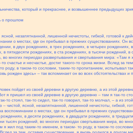
льничества, который и прекраснее, и возвышеннее предыдущих зри
ь о прошлом
 ясной, незапятнанной, лишенной нечистоты, гибкой, готовой к де
нании о местах, где он пребывал в прежних существованиях. Он в
ении, в двух рождениях, в трех рождениях, в четырех рождениях, в
, в пятидесяти рождениях, в ста рождениях, в тысячи рождений, в
 во многих периодах развертывания и свертывания мира: «Там я жи
то счастье и несчастье, достиг такого-то срока жизни. Вслед за те
то роду, в таком-то сословии, таким-то пропитанием, испытывал тако
новь рожден здесь» – так вспоминает он во всех обстоятельствах и
ловек пойдет из своей деревни в другую деревню, а из этой деревн
т я пришел из своей деревне в другую деревню – там я так-то стоял,
к-то стоял, так-то сидел, так-то говорил, так-то молчал, – а из эт
 – чистой, ясной, незапятнанной, лишенной нечистоты, гибкой, го
а воспоминании о местах, где он пребывал в прежних существовани
 рождениях, в десяти рождениях, в двадцати рождениях, в тридцати
тни тысяч рождений, во многих периодах свертывания мира, во мн
 я жил под таким-то именем, в таком- то роду, в таком-то сослови
. Вслед за тем, оставив существование, я вновь родился в другом ме