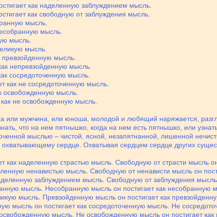
остигает как наделенную заблуждением мысль.
остигает как свободную от заблуждения мысль.
бранную мысль.
несобранную мысль.
кую мысль.
великую мысль.
к превзойденную мысль.
как непревзойденную мысль.
как сосредоточенную мысль.
ет как не сосредоточенную мысль.
ак освобожденную мысль.
 как не освобожденную мысль.
на или мужчина, или юноша, молодой и любящий наряжается, разгл
нать, что на нем пятнышко, когда на нем есть пятнышко, или узнать
точенной мыслью – чистой, ясной, незапятнанной, лишенной нечисто
 охватывающему сердце. Охватывая сердцем сердце других существ,
т как наделенную страстью мысль. Свободную от страсти мысль он
еленную ненавистью мысль. Свободную от ненависти мысль он пос
аделенную заблуждением мысль. Свободную от заблуждения мысль 
анную мысль. Несобранную мысль он постигает как несобранную м
ликую мысль. Превзойденную мысль он постигает как превзойденн
ю мысль он постигает как сосредоточенную мысль. Не сосредоточ
 освобожденную мысль. Не освобожденную мысль он постигает как