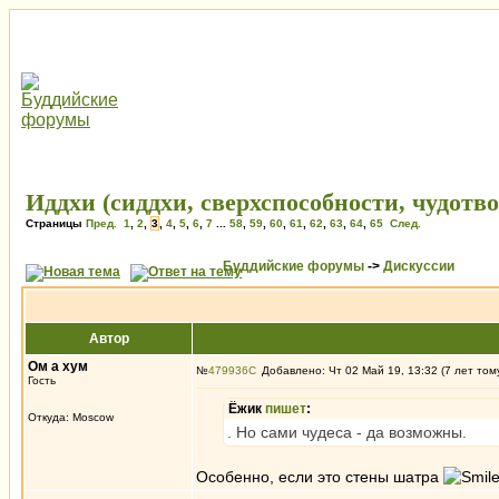
Иддхи (сиддхи, сверхспособности, чудотв
Страницы
Пред.
1
,
2
,
3
,
4
,
5
,
6
,
7
...
58
,
59
,
60
,
61
,
62
,
63
,
64
,
65
След.
Буддийские форумы
->
Дискуссии
Автор
Ом а хум
№
479936
Добавлено: Чт 02 Май 19, 13:32 (7 лет том
Гость
Ёжик
пишет
:
Откуда: Moscow
. Но сами чудеса - да возможны.
Особенно, если это стены шатра