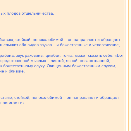
мых плодов отшельничества.
ействию, стойкой, непоколебимой – он направляет и обращает
 слышит оба видов звуков – и божественные и человеческие,
рабана, звук раковины, цимбал, гонга, может сказать себе: «Вот
 сосредоточенной мыслью – чистой, ясной, незапятнанной,
ь к божественному слуху. Очищенным божественным слухом,
е и близкие.
ействию, стойкой, непоколебимой – он направляет и обращает
постигает их.