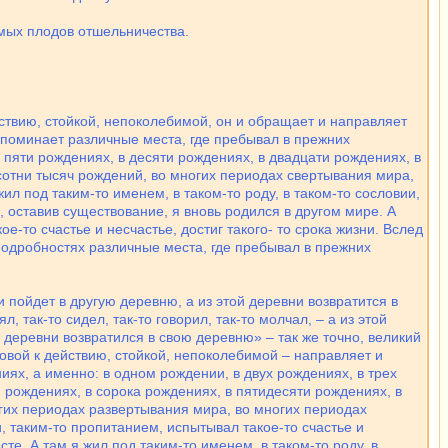
мых плодов отшельничества.
йствию, стойкой, непоколебимой, он и обращает и направляет
споминает различные места, где пребывал в прежних
 пяти рождениях, в десяти рождениях, в двадцати рождениях, в
 сотни тысяч рождений, во многих периодах свертывания мира,
л под таким-то именем, в таком-то роду, в таком-то сословии,
м, оставив существование, я вновь родился в другом мире. А
е-то счастье и несчастье, достиг такого- то срока жизни. Вслед
 подробностях различные места, где пребывал в прежних
и пойдет в другую деревню, а из этой деревни возвратится в
 так-то сидел, так-то говорил, так-то молчал, – а из этой
ой деревни возвратился в свою деревню» – так же точно, великий
товой к действию, стойкой, непоколебимой – направляет и
ях, а именно: в одном рождении, в двух рождениях, в трех
 рождениях, в сорока рождениях, в пятидесяти рождениях, в
огих периодах развертывания мира, во многих периодах
и, таким-то пропитанием, испытывал такое-то счастье и
сте. А там я жил под таким-то именем, в таком-то роду, в