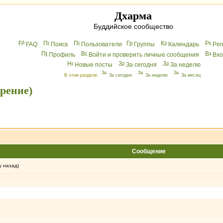
Дхарма
Буддийское сообщество
FAQ
Поиск
Пользователи
Группы
Календарь
Peг
Профиль
Войти и проверить личные сообщения
Вхo
Новые посты
За сегодня
За неделю
В этом разделе:
За сегодня
За неделю
За месяц
орение)
Сообщение
у назад)