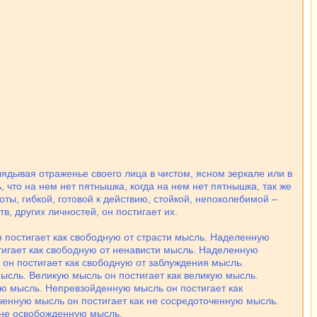
ядывая отраженье своего лица в чистом, ясном зеркале или в
, что на нем нет пятнышка, когда на нем нет пятнышка, так же
ты, гибкой, готовой к действию, стойкой, непоколебимой –
 других личностей, он постигает их.
 постигает как свободную от страсти мысль. Наделенную
тигает как свободную от ненависти мысль. Наделенную
он постигает как свободную от заблуждения мысль.
ысль. Великую мысль он постигает как великую мысль.
ую мысль. Непревзойденную мысль он постигает как
енную мысль он постигает как не сосредоточенную мысль.
 не освобожденную мысль.