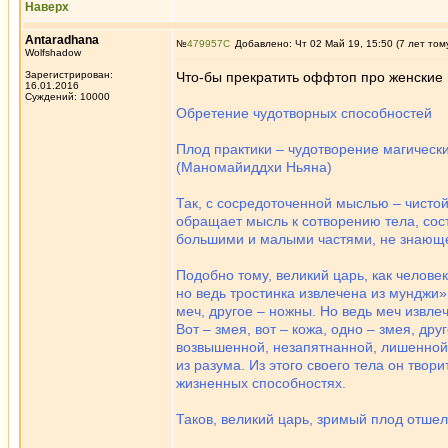
Наверх
Antaradhana
№
479957
Добавлено: Чт 02 Май 19, 15:50 (7 лет том
Wolfshadow
Зарегистрирован:
Что-бы прекратить оффтоп про женские п
16.01.2016
Суждений: 10000
Обретение чудотворных способностей
Плод практики – чудотворение магически
(Маномайиддхи Ньяна)
Так, с сосредоточенной мыслью – чистой
обращает мысль к сотворению тела, сост
большими и малыми частями, не знающе
Подобно тому, великий царь, как человек
но ведь тростинка извлечена из мунджи»,
меч, другое – ножны. Но ведь меч извле
Вот – змея, вот – кожа, одно – змея, др
возвышенной, незапятнанной, лишенной н
из разума. Из этого своего тела он тв
жизненных способностях.
Таков, великий царь, зримый плод отше