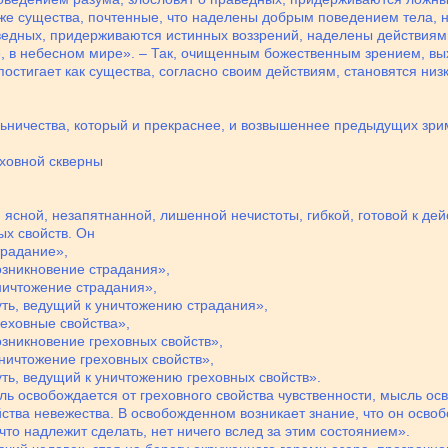
Те же существа, почтенные, что наделены добрым поведением тела
ведных, придерживаются истинных воззрений, наделены действиям
е, в небесном мире». – Так, очищенным божественным зрением, вых
постигает как существа, согласно своим действиям, становятся н
льничества, который и прекраснее, и возвышеннее предыдущих зри
ховной скверны
 ясной, незапятнанной, лишенной нечистоты, гибкой, готовой к де
ых свойств. Он
традание»,
возникновение страдания»,
уничтожение страдания»,
путь, ведущий к уничтожению страдания»,
греховные свойства»,
возникновение греховных свойств»,
 уничтожение греховных свойств»,
путь, ведущий к уничтожению греховных свойств».
сль освобождается от греховного свойства чувственности, мысль ос
ства невежества. В освобожденном возникает знание, что он осво
что надлежит сделать, нет ничего вслед за этим состоянием».