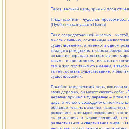
Таков, великий царь, зримый плод отше
Плод практики – чудесная прозорливост
(Пуббенивасануссати Ньяна)
Так с сосредоточенной мыслью – чистой,
мысль к знанию, основанную на воспоми
существованиях, а именно: в одном рожд
тридцати рождениях, в сорока рождениях
во многих периодах развертывания мира,
таким- то пропитанием, испытывал такое-
там я жил под таким-то именем, в таком-
за тем, оставив существование, я был в
существованиях.
Подобно тому, великий царь, как если че
свою деревню, он может сказать себе: «Во
деревни пришел в ту деревню – и там я та
царь, и монах с сосредоточенной мыслью
обращает мысль к знанию, основанную н
рождениях, в четырех рождениях, в пяти
ста рождениях, в тысячи рождений, в со
развертывания и свертывания мира: «Там
несчастье, достиг такого-то срока жизни