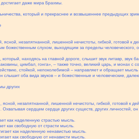
н достигает даже мира Брахмы.
льничества, который и прекраснее и возвышеннее предыдущих зри
е
, ясной, незапятнанной, лишенной нечистоты, гибкой, готовой к д
м божественным слухом, выходящим за пределы человеческого, он
, который, находясь на главной дороге, слышит звук литавр, звук ба
к раковины, цимбал, гонга», – также точно, великий царь, и монах с
 действию, стойкой, непоколебимой – направляет и обращает мысл
 слышит оба вида звуков – и божественные и человеческие, далеки
мы других
, ясной, незапятнанной, лишенной нечистоты, гибкой, готовой к д
Охватывая сердцем сердце других существ, других личностей, он 
ает как наделенную страстью мысль.
ает как свободную от страсти мысль.
игает как наделенную ненавистью мысль.
игает как свободную от ненависти мысль.