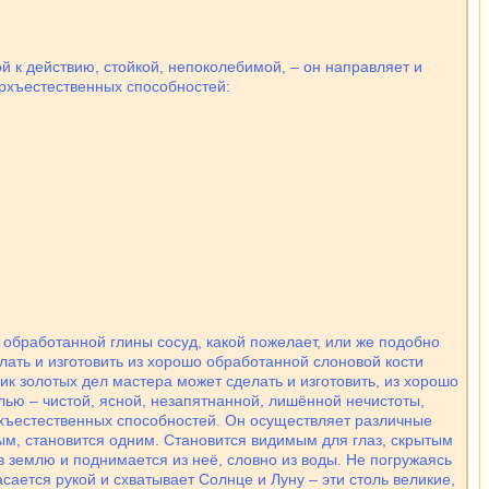
й к действию, стойкой, непоколебимой, – он направляет и
рхъестественных способностей:
о обработанной глины сосуд, какой пожелает, или же подобно
елать и изготовить из хорошо обработанной слоновой кости
ник золотых дел мастера может сделать и изготовить, из хорошо
слью – чистой, ясной, незапятнанной, лишённой нечистоты,
рхъестественных способностей. Он осуществляет различные
ым, становится одним. Становится видимым для глаз, скрытым
я в землю и поднимается из неё, словно из воды. Не погружаясь
сается рукой и схватывает Солнце и Луну – эти столь великие,