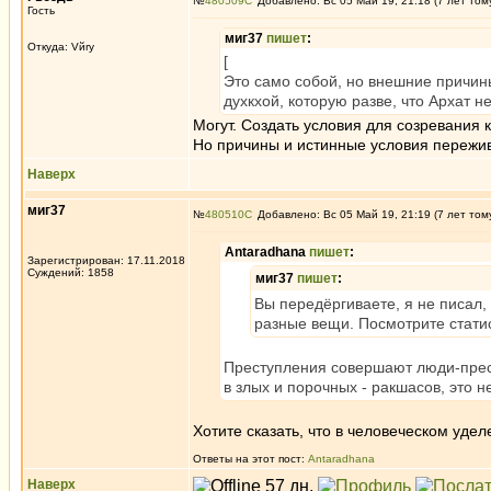
№
480509
Добавлено: Вс 05 Май 19, 21:18 (7 лет том
Гость
миг37
пишет
:
Откуда: Vйry
[
Это само собой, но внешние причины
духкхой, которую разве, что Архат не
Могут. Создать условия для созревания
Но причины и истинные условия пережив
Наверх
миг37
№
480510
Добавлено: Вс 05 Май 19, 21:19 (7 лет том
Antaradhana
пишет
:
Зарегистрирован: 17.11.2018
Суждений: 1858
миг37
пишет
:
Вы передёргиваете, я не писал,
разные вещи. Посмотрите стати
Преступления совершают люди-прест
в злых и порочных - ракшасов, это 
Хотите сказать, что в человеческом уде
Ответы на этот пост:
Antaradhana
Наверх