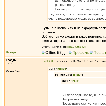
Вы передёргиваете, я не писал,
разные вещи.
Посмотрите статистику преступ
Не думаю, что большинство престу
очень нездоровые люди, ведь агресси
Суть не в названиях и не в формулировк
больные.
Всё это так же входит в такое понятие, 
себя и закрывать на всё это глаза, это 
Ответы на этот пост:
Гвоздь
,
Ом а хум
Наверх
Гвоздь
№
480488
Добавлено: Вс 05 Май 19, 20:46 (7 лет том
Гость
миг37
пишет
:
Откуда: Vйry
Рената Скот
пишет
:
миг37
пишет
:
Вы передёргиваете, я не пи
Это разные вещи.
Посмотрите статистику прес