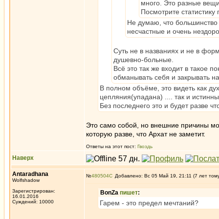
много. Это разные вещи
Посмотрите статистику 
Не думаю, что большинство
несчастные и очень нездоро
Суть не в названиях и не в форм
душевно-больные.
Всё это так же входит в такое п
обманывать себя и закрывать на
В полном объёме, это видеть как духк
цепляния(упадана) .... так и истин
Без последнего это и будет разве ч
Это само собой, но внешние причины мог
которую разве, что Архат не заметит.
Ответы на этот пост:
Гвоздь
Наверх
Antaradhana
№
480504
Добавлено: Вс 05 Май 19, 21:11 (7 лет том
Wolfshadow
Зарегистрирован:
BonZa
пишет
:
16.01.2016
Суждений: 10000
Гарем - это предел мечтаний?