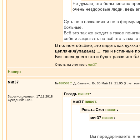
Не думаю, что большинство пре
очень нездоровые люди, ведь агр
Суть не в названиях и не в формули
больные.
Всё это так же входит в такое понят
себя и закрывать на всё это глаза, 
В полном объёме, это видеть как духкха о
цепляния(упадана) .... так и истинные 
б
Без последнего это и будет разве что
Ответы на этот пост:
миг37
Наверх
миг37
№
480501
Добавлено: Вс 05 Май 19, 21:05 (7 лет том
Гвоздь
пишет
:
Зарегистрирован: 17.11.2018
Суждений: 1858
миг37
пишет
:
Рената Скот
пишет
:
миг37
пишет
:
Вы передёргиваете, я н