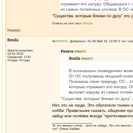
отражают его натуру. Общаешься с 
из самых потаённых уголков. В ОС че
"Существа, которые близки по духу" это
Ответы на этот пост:
BonZa
Наверх
BonZa
№
480629
Добавлено: Пн 06 Май 19, 13:09 (7 лет том
Зарегистрирован:
Рената
пишет
:
04.04.2016
Суждений: 1732
BonZa
пишет
:
Откуда: Oттyдa
В осознанных сновидениях можн
От ОС получаешь мощный позит
Познаешь свою природу. ОС - эт
которые отражают его натуру. 
вылазит наружу из самых потаён
"Существа, которые близки по духу"
Нет, это не люди. Это обитатели тонких 
хобби. Правильнее сказать, общение пр
зайцу или полёвке всегда "притягиваютс
_________________
Те, кто веруют слепо, - пути не найдут. Тех, кто мысли
тут!" (Омар Хайям)