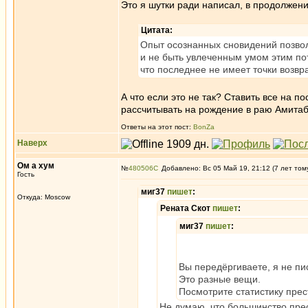
Это я шутки ради написал, в продолжен
Цитата:
Опыт осознанных сновидений позвол
и не быть увлеченным умом этим пот
что последнее не имеет точки возв
А что если это не так? Ставить все на п
рассчитывать на рождение в раю Амитабх
Ответы на этот пост:
BonZa
Наверх
Ом а хум
№
480506
Добавлено: Вс 05 Май 19, 21:12 (7 лет том
Гость
миг37
пишет
:
Откуда: Moscow
Рената Скот
пишет
:
миг37
пишет
:
Вы передёргиваете, я не пи
Это разные вещи.
Посмотрите статистику прес
Не думаю, что большинство пре