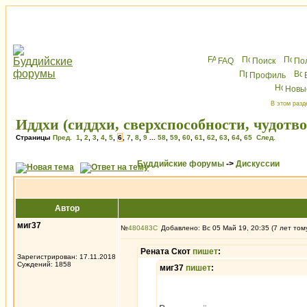
FAQ
Поиск
По
Профиль
Новы
В этом разд
Иддхи (сиддхи, сверхспособности, чудотв
Страницы
Пред.
1
,
2
,
3
,
4
,
5
,
6
,
7
,
8
,
9
...
58
,
59
,
60
,
61
,
62
,
63
,
64
,
65
След.
Буддийские форумы
->
Дискуссии
Автор
миг37
№
480483
Добавлено: Вс 05 Май 19, 20:35 (7 лет том
Рената Скот
пишет
:
Зарегистрирован: 17.11.2018
Суждений: 1858
миг37
пишет
: