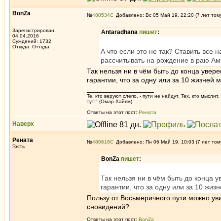
BonZa
№
480534
Добавлено: Вс 05 Май 19, 22:20 (7 лет том
Зарегистрирован:
Antaradhana
пишет
:
04.04.2016
Суждений: 1732
Откуда: Oттyдa
А что если это не так? Ставить все 
рассчитывать на рождение в раю Ами
Так нельзя ни в чём быть до конца увер
гарантии, что за одну или за 10 жизней 
_________________
Те, кто веруют слепо, - пути не найдут. Тех, кто мысли
тут!" (Омар Хайям)
Ответы на этот пост:
Рената
Наверх
Рената
№
480616
Добавлено: Пн 06 Май 19, 10:03 (7 лет том
Гость
BonZa
пишет
:
Так нельзя ни в чём быть до конца 
гарантии, что за одну или за 10 жиз
Пользу от Восьмеричного пути можно уви
сновидений?
Ответы на этот пост:
BonZa