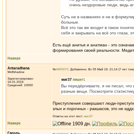
очень нездоровые люди, ведь агр
Суть не в названиях и не в формули
больные.
Всё это так же входит в такое понят
себя и закрывать на всё это глаза, 
Есть ещё анитья и анатман - это означа
формирования своей реальности. Медит
Наверх
Antaradhana
№
480507
Добавлено: Вс 05 Май 19, 21:14 (7 лет том
Wolfshadow
Зарегистрирован:
миг37
пишет
:
16.01.2016
Суждений: 10000
Вы передёргиваете, я не писал, что 
разные вещи. Посмотрите статистик
Преступления совершают люди-преступни
злых и порочных - ракшасов, это не идд
Ответы на этот пост:
миг37
Наверх
Гвоздь