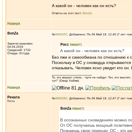
А какой он - человек как он есть?
Ответы на этот пост:
BonZa
Наверх
BonZa
№
480625
Добавлено: Пн 06 Май 19, 12:40 (7 лет том
Зарегистрирован:
Росс
пишет
:
04.04.2016
Суждений: 1732
А какой он - человек как он есть?
Откуда: Oттyдa
Без лжи и самообмана по отношению к 
Поскольку в ОС у сновидца открываются
отказывать. Человек ясно увидит кто он.
_________________
Те, кто веруют слепо, - пути не найдут. Тех, кто мысли
тут!" (Омар Хайям)
Наверх
Рената
№
480626
Добавлено: Пн 06 Май 19, 12:47 (7 лет том
Гость
BonZa
пишет
:
В осознанных сновидениях можно по
От ОС получаешь мощный позитивны
Познаешь свою природу. ОС - это ка