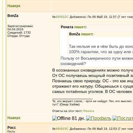
Наверх
BonZa
№
480622
Добавлено: Пн 06 Май 19, 11:57 (7 лет том
Зарегистрирован:
Рената
пишет
:
04.04.2016
Суждений: 1732
BonZa
пишет
:
Откуда: Oттyдa
Так нельзя ни в чём быть до ко
100% гарантии, что за одну или
Пользу от Восьмеричного пути можно
сновидений?
В осознанных сновидениях можно получа
От ОС получаешь мощный позитивный з
Познаешь свою природу. ОС - это как и
отражают его натуру. Общаешься с суще
самых потаённых уголков. В ОС человек 
_________________
Те, кто веруют слепо, - пути не найдут. Тех, кто мысли
тут!" (Омар Хайям)
Ответы на этот пост:
Рената
Наверх
Росс
№
480623
Добавлено: Пн 06 Май 19, 12:03 (7 лет том
Гость