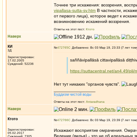
Точнее три искажения: воззрения, восп
vipallasa-sutta-sv.htm
В частности, искаже
от первого лица), которое ведет к искаж
возникновению искажений воззрения.
Ответы на этот пост:
Ктото
Наверх
КИ
№
472765
Добавлено: Вс 03 Мар 19, 23:33 (7 лет том
3Д
Зарегистрирован:
saññāvipallāsā cittavipallāsā diṭṭhi
17.02.2005
Суждений: 52236
https://suttacentral.net/an4.49/pli/
Нет тут никаких "органов чувств".
_________________
Буддизм чистой воды
Ответы на этот пост:
Antaradhana
Наверх
Ктото
№
472766
Добавлено: Вс 03 Мар 19, 23:39 (7 лет том
Зарегистрирован:
Искажают восприятие омрачения. Омраче
05.02.2017
Ведение (видья) - это не об идеальных з
Суждений: 7305