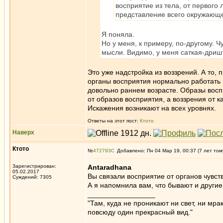
восприятие из тела, от первого
представление всего окружающе
Я поняла.
Но у меня, к примеру, по-другому. Чу
мысли. Видимо, у меня саткая-дриш
Это уже надстройка из воззрений. А то, 
органы восприятия нормально работать 
довольно раннем возрасте. Образы воспр
от образов восприятия, а воззрения от 
Искажения возникают на всех уровнях.
Ответы на этот пост:
Ктото
Наверх
Ктото
№
472783
Добавлено: Пн 04 Мар 19, 00:37 (7 лет том
Зарегистрирован:
Antaradhana
05.02.2017
Вы связали восприятие от органов чувст
Суждений: 7305
А я напомнила вам, что бывают и другие
_________________
"Там, куда не проникают ни свет, ни мрак
повсюду один прекрасный вид."