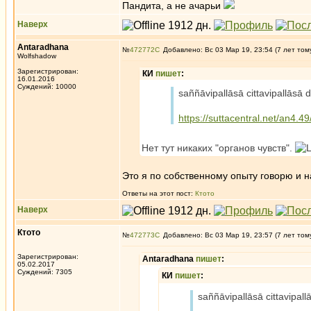
Пандита, а не ачарьи
Наверх
Antaradhana
№
472772
Добавлено: Вс 03 Мар 19, 23:54 (7 лет том
Wolfshadow
Зарегистрирован:
КИ
пишет
:
16.01.2016
Суждений: 10000
saññāvipallāsā cittavipallāsā di
https://suttacentral.net/an4.49
Нет тут никаких "органов чувств".
Это я по собственному опыту говорю и 
Ответы на этот пост:
Ктото
Наверх
Ктото
№
472773
Добавлено: Вс 03 Мар 19, 23:57 (7 лет том
Зарегистрирован:
Antaradhana
пишет
:
05.02.2017
Суждений: 7305
КИ
пишет
:
saññāvipallāsā cittavipallā