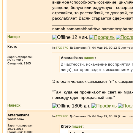
видимое+способность+сознание=цикличес
увидели, белую или радужную - соверш
отрекайся, то расслабляй, то доверяй, 
расслабляет, Васян старается сдерживать
_________________
namaḥ samantabhadrāya samantaspharaṇ
Наверх
Ктото
№
472777
Добавлено: Пн 04 Мар 19, 00:12 (7 лет том
Зарегистрирован:
Antaradhana
пишет
:
05.02.2017
Суждений: 7305
В частности, искажение восприятия 
лица), которое ведет к искажениям у
Это если человек связывает "я" с самджн
_________________
"Там, куда не проникают ни свет, ни мрак
повсюду один прекрасный вид."
Наверх
Antaradhana
№
472778
Добавлено: Пн 04 Мар 19, 00:16 (7 лет том
Wolfshadow
Зарегистрирован:
Ктото
пишет
:
16.01.2016
Суждений: 10000