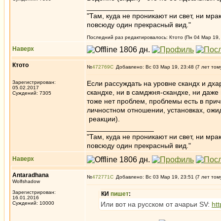
_________________
"Там, куда не проникают ни свет, ни мрак
повсюду один прекрасный вид."
Последний раз редактировалось: Ктото (Пн 04 Мар 19, 
Наверх
Ктото
№
472769
Добавлено: Вс 03 Мар 19, 23:48 (7 лет том
Зарегистрирован:
Если рассуждать на уровне скандх и дха
05.02.2017
скандхе, ни в самджня-скандхе, ни даже
Суждений: 7305
тоже нет проблем, проблемы есть в прич
личностном отношении, установках, ожид
реакции).
_________________
"Там, куда не проникают ни свет, ни мрак
повсюду один прекрасный вид."
Наверх
Antaradhana
№
472771
Добавлено: Вс 03 Мар 19, 23:51 (7 лет том
Wolfshadow
Зарегистрирован:
КИ
пишет
:
16.01.2016
Суждений: 10000
Или вот на русском от ачарьи SV:
htt