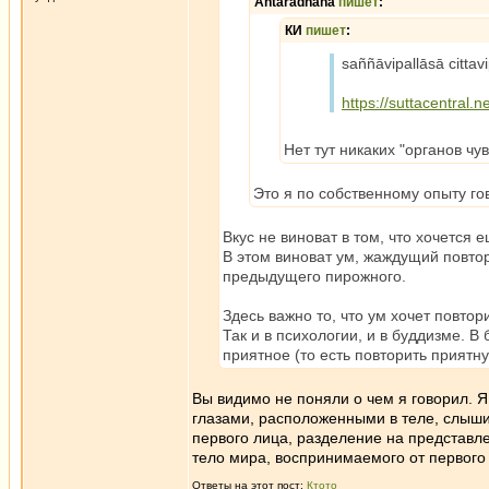
Antaradhana
пишет
:
КИ
пишет
:
saññāvipallāsā cittavi
https://suttacentral.n
Нет тут никаких "органов чув
Это я по собственному опыту г
Вкус не виноват в том, что хочется 
В этом виноват ум, жаждущий повто
предыдущего пирожного.
Здесь важно то, что ум хочет повтор
Так и в психологии, и в буддизме. 
приятное (то есть повторить прият
Вы видимо не поняли о чем я говорил. Я
глазами, расположенными в теле, слышим
первого лица, разделение на представл
тело мира, воспринимаемого от первого
Ответы на этот пост:
Ктото