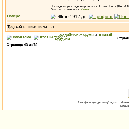
Последний раз редактировалось: Antaradhana (Пн 04 Ма
Ответы на этот пост:
Ктото
Наверх
Тред сейчас никто не читает.
Буддийские форумы
->
Южный
Стран
буддизм
Страница
43
из
78
За информацию, размещённую на сайте пол
Мощь пх