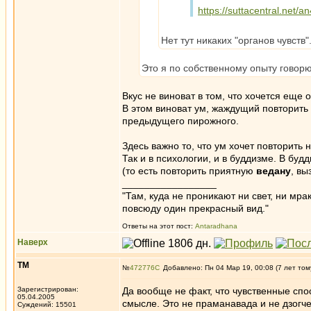
https://suttacentral.net/a
Нет тут никаких "органов чувств"
Это я по собственному опыту говор
Вкус не виноват в том, что хочется еще 
В этом виноват ум, жаждущий повторит
предыдущего пирожного.
Здесь важно то, что ум хочет повторить 
Так и в психологии, и в буддизме. В бу
(то есть повторить приятную
ведану
, вы
_________________
"Там, куда не проникают ни свет, ни мрак
повсюду один прекрасный вид."
Ответы на этот пост:
Antaradhana
Наверх
ТМ
№
472776
Добавлено: Пн 04 Мар 19, 00:08 (7 лет том
Зарегистрирован:
Да вообще не факт, что чувственные сп
05.04.2005
смысле. Это не праманавада и не дзогчен
Суждений: 15501