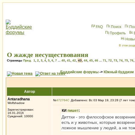
FAQ
Поиск
По
Профиль
Новы
В этом разд
О жажде несуществования
Страницы
Пред.
1
,
2
,
3
,
4
,
5
,
6
,
7
...
40
,
41
,
42
,
43
,
44
,
45
,
46
...
71
,
72
,
73
,
74
,
75
,
76
Буддийские форумы
->
Южный буддизм
Автор
Antaradhana
№
472764
Добавлено: Вс 03 Мар 19, 23:28 (7 лет том
Wolfshadow
Зарегистрирован:
КИ
пишет
:
16.01.2016
Суждений: 10000
Диттхи - это философское воззрени
есть и у животных, которые воззрен
ложное мышление у людей, а не тож