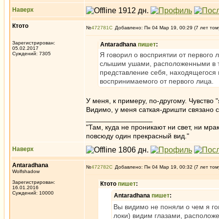
Наверх
Ктото
№
472781
Добавлено: Пн 04 Мар 19, 00:29 (7 лет том
Зарегистрирован:
Antaradhana
пишет
:
05.02.2017
Суждений: 7305
Я говорил о восприятии от первого 
слышим ушами, расположенными в тел
представление себя, находящегося 
воспринимаемого от первого лица.
У меня, к примеру, по-другому. Чувство "
Видимо, у меня саткая-дришти связано 
_________________
"Там, куда не проникают ни свет, ни мрак
повсюду один прекрасный вид."
Наверх
Antaradhana
№
472782
Добавлено: Пн 04 Мар 19, 00:32 (7 лет том
Wolfshadow
Зарегистрирован:
Ктото
пишет
:
16.01.2016
Суждений: 10000
Antaradhana
пишет
:
Вы видимо не поняли о чем я го
локи) видим глазами, расположе