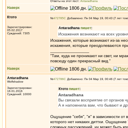
Ответы на этот пост:
Antaradhana
Наверх
Ктото
№
472785
Добавлено: Пн 04 Мар 19, 00:43 (7 лет том
Зарегистрирован:
Antaradhana
пишет
:
05.02.2017
Суждений: 7305
Искажения возникают на всех уровня
Искажения, которые возникают из-за несо
искажения, которые преодолеваются пр
_________________
"Там, куда не проникают ни свет, ни мрак
повсюду один прекрасный вид."
Наверх
Antaradhana
№
472786
Добавлено: Пн 04 Мар 19, 00:46 (7 лет том
Wolfshadow
Зарегистрирован:
Ктото
пишет
:
16.01.2016
Суждений: 10000
Antaradhana
Вы связали восприятие от органов ч
А я напомнила вам, что бывают и др
Ощущение "себя", "я" в зависимости от во
которого нет никаких диттхи. Ощущение "я
сложных рассуждений, ну может быть к