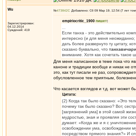
Wu
№
473842
Добавлено: Сб 09 Мар 19, 12:54 (7 лет том
empiriocritic_1900
пишет
:
Зарегистрирован:
04.12.2014
...
Суждений: 419
Если танха - это действительно ком
интересно (и для меня неожиданно;
дать более развернуто ту цитату, к
сказано буквально, что
танхавичарит
внимание. Хотя как сочетать такое 
Для меня написанное в теме пока что я
каноне и традиции вообще и никак не отм
это, как тут писали не раз, сопровождае
обусловленное тем приятным, болезнен
Что касается взглядов и т.д. вот может 
Цитата:
(2) Когда так было сказано: «Это те
почему так было сказано? Вот, сест
[загрязнений ума] в этой самой жи
мудростью, зная и проявляя эти со
думает: «Когда же и я с уничтожени
освобождении ума, освобождении му
посредством прямого знания?» И спу