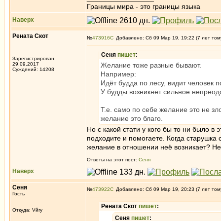
Границы мира - это границы языка
Наверх
Рената Скот
№
473916
Добавлено: Сб 09 Мар 19, 19:22 (7 лет том
Сеня
пишет
:
Зарегистрирован:
29.09.2017
Желание тоже разные бывают.
Суждений: 14208
Например:
Идёт будда по лесу, видит человек 
У будды возникнет сильное непреод
Т.е. само по себе желание это не з
желание это благо.
Но с какой стати у кого бы то ни было 
подходите и помогаете. Когда старушка 
желание в отношении неё возникает? Нет
Ответы на этот пост:
Сеня
Наверх
Сеня
№
473922
Добавлено: Сб 09 Мар 19, 20:23 (7 лет том
Гость
Рената Скот
пишет
:
Откуда: Vйry
Сеня
пишет
: