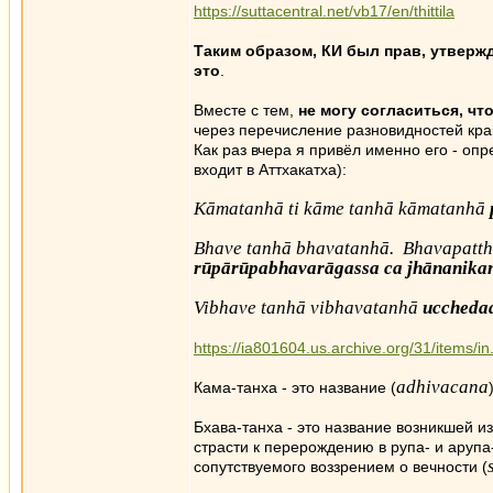
https://suttacentral.net/vb17/en/thittila
Таким образом, КИ был прав, утвержд
это
.
Вместе с тем,
не могу согласиться, чт
через перечисление разновидностей крако
Как раз вчера я привёл именно его - о
входит в Аттхакатха):
Kāmatanhā ti kāme tanhā kāmatanhā
Bhave tanhā bhavatanhā. Bhavapatt
rūpārūpabhavarāgassa ca jhānanikan
Vibhave tanhā vibhavatanhā
ucchedad
https://ia801604.us.archive.org/31/items/
adhivacana
Кама-танха - это название (
Бхава-танха - это название возникшей и
страсти к перерождению в рупа- и арупа-
сопутствуемого воззрением о вечности (