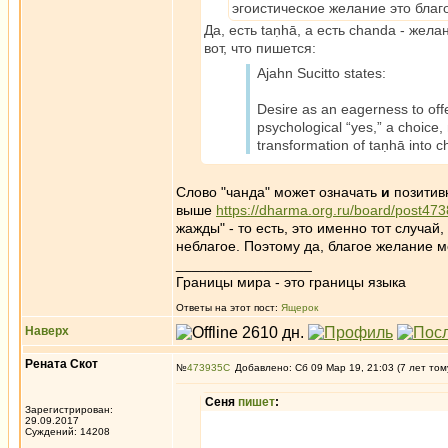
эгоистическое желание это благ
Да, есть taṇhā, а есть chanda - жел
вот, что пишется:
Ajahn Sucitto states:
Desire as an eagerness to offer
psychological “yes,” a choice
transformation of taṇhā into 
Слово "чанда" может означать
и
позитив
выше
https://dharma.org.ru/board/post47
жажды" - то есть, это именно тот случай,
неблагое. Поэтому да, благое желание мо
_________________
Границы мира - это границы языка
Ответы на этот пост:
Ящерок
Наверх
Рената Скот
№
473935
Добавлено: Сб 09 Мар 19, 21:03 (7 лет том
Сеня
пишет
:
Зарегистрирован:
29.09.2017
Суждений: 14208