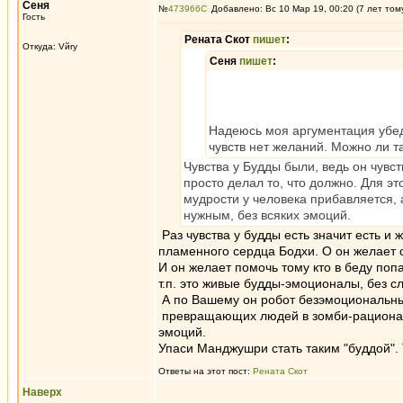
Сеня
№
473966
Добавлено: Вс 10 Мар 19, 00:20 (7 лет том
Гость
Рената Скот
пишет
:
Откуда: Vйry
Сеня
пишет
:
Надеюсь моя аргументация убед
чувств нет желаний. Можно ли та
Чувства у Будды были, ведь он чувст
просто делал то, что должно. Для эт
мудрости у человека прибавляется, а
нужным, без всяких эмоций.
Раз чувства у будды есть значит есть и
пламенного сердца Бодхи. О он желает 
И он желает помочь тому кто в беду поп
т.п. это живые будды-эмоционалы, без сл
А по Вашему он робот безэмоциональный
превращающих людей в зомби-рационали
эмоций.
Упаси Манджушри стать таким "буддой".
Ответы на этот пост:
Рената Скот
Наверх