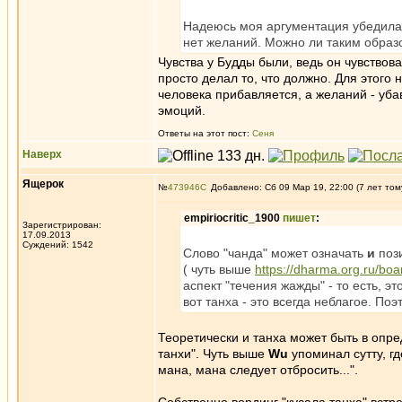
Надеюсь моя аргументация убедила 
нет желаний. Можно ли таким образо
Чувства у Будды были, ведь он чувствова
просто делал то, что должно. Для этого 
человека прибавляется, а желаний - убав
эмоций.
Ответы на этот пост:
Сеня
Наверх
Ящерок
№
473946
Добавлено: Сб 09 Мар 19, 22:00 (7 лет том
empiriocritic_1900
пишет
:
Зарегистрирован:
17.09.2013
Суждений: 1542
Слово "чанда" может означать
и
пози
( чуть выше
https://dharma.org.ru/bo
аспект "течения жажды" - то есть, эт
вот танха - это всегда неблагое. По
Теоретически и танха может быть в опре
танхи". Чуть выше
Wu
упоминал сутту, гд
манa, манa следует отбросить...".