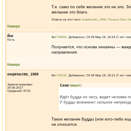
Т.е. само по себе желание это не зло. 
желание это благо.
Ответы на этот пост:
empiriocritic_1900
,
Рената Скот
,
С
Наверх
Йог
№
473888
Добавлено: Сб 09 Мар 19, 16:24 (7 лет том
Гость
Получается, что основа хинаяны — жажд
направления.
Наверх
empiriocritic_1900
№
473915
Добавлено: Сб 09 Мар 19, 19:21 (7 лет том
Зарегистрирован:
Сеня
пишет
:
26.06.2017
Суждений: 8733
Идёт будда по лесу, видит человек 
У будды возникнет сильное непреод
Такое желание Будды (или кого-либо ещё
не относится.
_________________