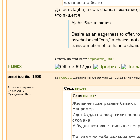
желание это благо.
Да, есть taṇhā, а есть chanda - желание
что пишется:
Ajahn Sucitto states:
Desire as an eagerness to offer, to
psychological “yes,” a choice, not
transformation of taṇhā into chan
Ответы на этот пост:
empiriocritic_1900
Наверх
empiriocritic_1900
№
473927
Добавлено: Сб 09 Мар 19, 20:32 (7 лет том
Зарегистрирован:
Серж
пишет
:
26.06.2017
Суждений: 8733
Сеня
пишет
:
Желание тоже разные бывают.
Например:
Идёт будда по лесу, видит чело
сломана.
У будды возникнет сильное непр
Т.е. само по себе желание это 