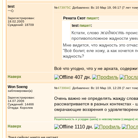
test
№
473975
Добавлено: Вс 10 Мар 19, 06:17 (7 лет том
一心
Рената Скот
пишет
:
Зарегистрирован:
18.02.2005
Суждений: 18709
test
пишет
:
жадность
Кстати, слово
проис
противоположное жадности умело
Мне видится, что жадность это отча
"Всё болит, еле хожу, а как хочется
жадность?
Всё что угодно, что у не архата, содерж
Наверх
Won Soeng
№
473994
Добавлено: Вс 10 Мар 19, 12:28 (7 лет том
заблокирован(а)
Зарегистрирован:
Очень важно не определять жажду слова
14.07.2006
рассматривается в разных контекстах - 
Суждений: 14466
Откуда: Королев
омрачающие воззрения о удовлетворении. 
_________________
Решительность и усердие (шила) в невозмутимом (самадхи) ис
Наверх
Тред сейчас никто не читает.