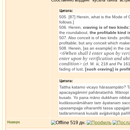
Собственно вординг "кусала танха" встреч
Цитата:
505. [87] Herein, what is the Mode of 
follows.]
506. Herein,
craving is of two kinds:
the roundabout,
the profitable kind 
507. Also conceit is of two kinds: pro
profitable; but any conceit which makes
508. Herein, [as an example] in the cas
<6When shall I enter upon by veri
enter upon by verification and abid
condition>
(cf. M. iii, 218 and Pe 16
fading of lust,
[such craving] is profi
Цитата:
Tattha katamo vicayo hārasampāto? Ta
apacayagāminī pahānataṇhā. Mānopi 
kusalo. Yo pana māno dukkhaṃ nibba
kudāssunāmāhaṃ taṃ āyatanaṃ sacchi
upasampajja viharantīti tassa uppajja
tadārammaṇā kusalā avijjāvirāgā paññ
Наверх