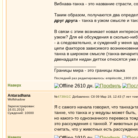
Вибхава-танха - это название страсти, 
Таким образом, получаются два определ
друг друга
- танха в узком смысле и та
В связи с этим возникает новая интересна
узком? Для её обсуждения в сколько-ни
- а следовательно, и суждений у меня зд
цепи факторов зависимого возникновения
танха в широком смысле (танха-вичарита
двенадцати нидан диттхи относятся уже 
_________________
Границы мира - это границы языка
Последний раз редактировалось: empiriocritic_1900 (Сб 
Наверх
Antaradhana
№
473841
Добавлено: Сб 09 Мар 19, 12:43 (7 лет том
Wolfshadow
Зарегистрирован:
Я с самого начала говорил, что танха⩾т
16.01.2016
танхе, что танха и у медузы может быть,
Суждений: 10000
но какого-то однозначного перевеса тож
это рассуждения с танхой. У животных р
считать, что у животных есть рассуждения
Наверх