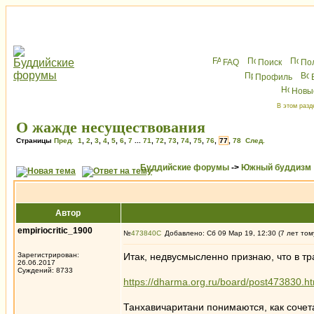
FAQ
Поиск
По
Профиль
Новы
В этом разд
О жажде несуществования
Страницы
Пред.
1
,
2
,
3
,
4
,
5
,
6
,
7
...
71
,
72
,
73
,
74
,
75
,
76
,
77
,
78
След.
Буддийские форумы
->
Южный буддизм
Автор
empiriocritic_1900
№
473840
Добавлено: Сб 09 Мар 19, 12:30 (7 лет том
Зарегистрирован:
Итак, недвусмысленно признаю, что в т
26.06.2017
Суждений: 8733
https://dharma.org.ru/board/post473830.
Танхавичаритани понимаются, как сочета