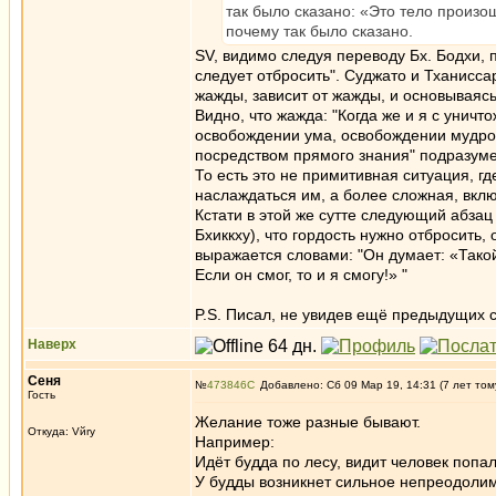
так было сказано: «Это тело произош
почему так было сказано.
SV, видимо следуя переводу Бх. Бодхи, 
следует отбросить". Суджато и Тханиссар
жажды, зависит от жажды, и основываясь
Видно, что жажда: "Когда же и я с унич
освобождении ума, освобождении мудрос
посредством прямого знания" подразумев
То есть это не примитивная ситуация, г
наслаждаться им, а более сложная, вклю
Кстати в этой же сутте следующий абзац
Бхиккху), что гордость нужно отбросить,
выражается словами: "Он думает: «Тако
Если он смог, то и я смогу!» "
P.S. Писал, не увидев ещё предыдущих
Наверх
Сеня
№
473846
Добавлено: Сб 09 Мар 19, 14:31 (7 лет том
Гость
Желание тоже разные бывают.
Откуда: Vйry
Например:
Идёт будда по лесу, видит человек попа
У будды возникнет сильное непреодолим