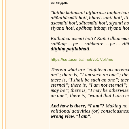
взглядов.
Tattha katamāni aṭṭhārasa taṇhāvicarit
"
aññathāsmīti hoti, bhavissanti hoti, i
asasmīti hoti, sātasmīti hoti, siyanti h
siyanti hoti, apāhaṃ itthaṃ siyanti ho
Kathañca asmīti hoti? Kañci dhamma
saññaṃ … pe … saṅkhāre … pe … vi
diṭṭhiṃ paṭilabhati
.
https://suttacentral.net/vb17/pli/ms
Therein what are “eighteen occurrence
am”; there is, “I am such an one”; ther
there is, “I shall be such an one”; ther
eternal”; there is, “I am not eternal”; 
may be”; there is, “I may be otherwise
an one”; there is, “would that I also 
And how is there, “I am”?
Making no di
volitional activities (or) consciousnes
wrong view, “l am”
;