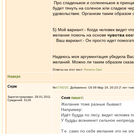
Про сладенькое и солененькое в принцип
будет тянуть на соленое или сладкое че
удовольствие. Организм таким образом 
5) Мой вариант:- Когда человек видит что
желание помочь на основе
чувства сос
Ваш вариант:- Он просто идет помогать 
Надеюсь моя аргументация убедила Вас 
желаний. Можно ли таким образом сказат
Ответы на этот пост:
Рената Скот
Наверх
Серж
№
473923
Добавлено: Сб 09 Мар 19, 20:23 (7 лет том
Зарегистрирован: 28.01.2011
Сеня
пишет
:
Суждений: 4126
Желание тоже разные бывают.
Например:
Идёт будда по лесу, видит человек 
У будды возникнет сильное непреод
Т.е. само по себе желание это не з