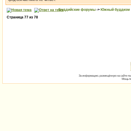
Буддийские форумы
->
Южный буддизм
Страница
77
из
78
За информацию, размещённую на сайте пол
Мощь пх