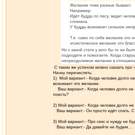
Желание тоже разные бывают.
Например:
Идёт будда по лесу, видит чело
сломана.
У будды возникнет сильное непр
Т.е. само по себе желание это 
эгоистическое желание это благ
Но с какой стати у кого бы то ни б
подходите и помогаете. Когда старуш
непреодолимое желание в отношении 
С таким же успехом можно сказать про ч
Начну перечислять:
1) Мой вариант:- Когда человек долго не
возникает это желание.
Ваш вариант:- Когда человек долго не ел
поесть?
2) Мой вариант:- Когда человек долго не 
Ваш вариант:- Он просто идёт спать. С к
3) Мой вариант:- Про секс и нужду не буд
Ваш вариант:- Да давайте не будем....