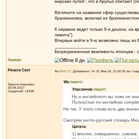
мирских путей", что в Арупье обитают (п
Взгляните на названия сфер существова
брахманизма, включая их брахманистски
К нирване ведет только 9-я дхьяна, на 
лимита").
Впервые войти в 9-ю возможно лишь из 8
_________________
Безукоризненная вежливость японцев - с
Наверх
Рената Скот
№
468617
Добавлено: Чт 31 Янв 19, 21:00 (8 лет том
Wu
пишет
:
Зарегистрирован:
29.09.2017
Упасюнчик
пишет
:
Суждений: 14208
Ну и английского вы тоже не зна
Полностью по-английски completel
Не так. У этого слова есть два значе
Смотрим англо-русский словарь М
Цитата:
1) вполне, совершенно, совсем;