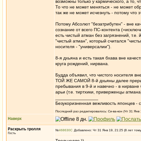
возможны только у кармического, а то, 
То что не может меняться - не может обр
так же не может исчезнуть - потому что 
Потому Абсолют "безатрибутен" - вне кач
сознание от всего ПС-контента (=исключит
есть чистый атман без загрязнений, т.е.
"чистый атман", который считался "чисты
носителя - "универсалии").
8-я дхьяна и есть такая бхава вне качест
круга рождений, нирвана.
Будда объявил, что чистого носителя вне
ТОЙ ЖЕ САМОЙ 8-й дхьяны далее прерыв
пребывания в 9-й и навечно - в нирване б
арьи (т.е. тиртхики, приверженцы атмана
_________________
Безукоризненная вежливость японцев - с
Последний раз редактировалось: Си-ва-кон (Чт 31 Янв 1
Наверх
Раскрыть тролля
№
468630
Добавлено: Чт 31 Янв 19, 21:25 (8 лет том
Гость
Трольчелло ))