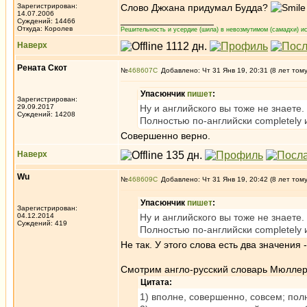
Зарегистрирован:
Слово Джхана придумал Будда?
14.07.2006
_________________
Суждений: 14466
Откуда: Королев
Решительность и усердие (шила) в невозмутимом (самадхи) ис
Наверх
Рената Скот
№
468607
Добавлено: Чт 31 Янв 19, 20:31 (8 лет том
Упасюнчик
пишет
:
Зарегистрирован:
29.09.2017
Ну и английского вы тоже не знаете.
Суждений: 14208
Полностью по-английски completely ил
Совершенно верно.
Наверх
Wu
№
468609
Добавлено: Чт 31 Янв 19, 20:42 (8 лет том
Упасюнчик
пишет
:
Зарегистрирован:
04.12.2014
Ну и английского вы тоже не знаете.
Суждений: 419
Полностью по-английски completely ил
Не так. У этого слова есть два значения 
Смотрим англо-русский словарь Мюлле
Цитата:
1) вполне, совершенно, совсем; пол