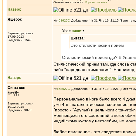
Ответы на этот пост:
Горсть листьев
Наверх
Ящерок
№
468625
Добавлено: Чт 31 Янв 19, 21:15 (8 лет том
Упас
пишет
:
Зарегистрирован:
17.09.2013
Цитата:
Суждений: 1542
Это стилистический прием
Стилистический прием где? В Упан
Стилистический прием там, где слова ст
либо "народная этимология". Например, 
Наверх
Си-ва-кон
№
468627
Добавлено: Чт 31 Янв 19, 21:21 (8 лет том
སྲི་བ་དཀོན
Первоначально в йоге было всего 4 дхьян
Зарегистрирован:
уже 4-я - каталептическое состояние, в
19.12.2014
(просто - "Арупья) и цель йоги citta-vrt
Суждений: 9073
меняющихся его состояний в неколебимо
индийскому кустому неколебим, не може
Любое изменение - это следствия причин,