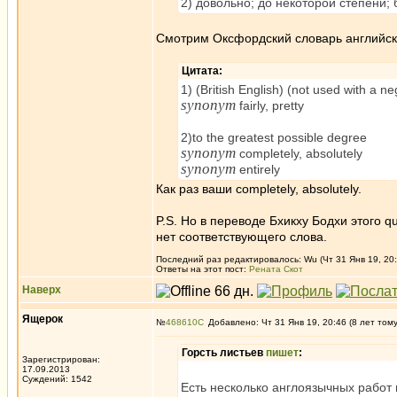
2) довольно; до некоторой степени;
Смотрим Оксфордский словарь английск
Цитата:
1) (British English) (not used with a 
synonym
fairly, pretty
2)to the greatest possible degree
synonym
completely, absolutely
synonym
entirely
Как раз ваши completely, absolutely.
P.S. Но в переводе Бхикху Бодхи этого q
нет соответствующего слова.
Последний раз редактировалось: Wu (Чт 31 Янв 19, 20:
Ответы на этот пост:
Рената Скот
Наверх
Ящерок
№
468610
Добавлено: Чт 31 Янв 19, 20:46 (8 лет том
Горсть листьев
пишет
:
Зарегистрирован:
17.09.2013
Суждений: 1542
Есть несколько англоязычных работ