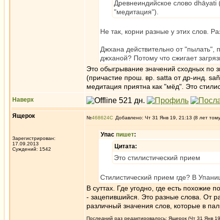
Древнеиндийское слово dhāyati ("
"медитация").
Не так, корни разные у этих слов. Ра
Джхана действительно от "пылать", п
джханой? Потому что сжигает загряз
Это обыгрывание значений сходных по зв
(причастие прош. вр. satta от др-инд. sa
медитация приятна как "мёд". Это стили
Наверх
Ящерок
№
468624
Добавлено: Чт 31 Янв 19, 21:13 (8 лет том
Упас
пишет
:
Зарегистрирован:
17.09.2013
Цитата:
Суждений: 1542
Это стилистический прием
Стилистический прием где? В Упан
В суттах. Где угодно, где есть похожие п
- зацепившийся. Это разные слова. От р
различный значения слов, которые в пали
Последний раз редактировалось: Ящерок (Чт 31 Янв 19,