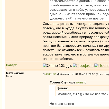
расплачивается с долгами, и снова в
освобождается из тюрьмы, и тут же с
возвращается в кабалу; пересекает 
джхане - имеют своей причиной рад
удовольствий), а не что-то другое.
Сама я на ретриты никогда не ездила, 
потому, что в Будда в суттах постоянно
рода эмоций ослабевает в повседневной 
возникновения, имеет природу прекращ
"выздоровление" во время ретрита (или 
приятно быть здоровым, начинает по-друг
помехе. Не отчаивайтесь, лечитесь потих
вскоре заметите, что и в остальное врем
начнет ослабевать.
Наверх
Маханакхон
№
468612
Добавлено: Чт 31 Янв 19, 20:50 (8 лет том
Гость
Тролль Стуликов
пишет
:
Цитата:
Стуликов, ты? )) Это же все тво
Не знаю такого