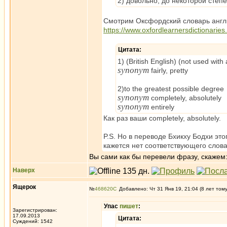
2) довольно; до некоторой степ
Смотрим Оксфордский словарь англ
https://www.oxfordlearnersdictionaries.
Цитата:
1) (British English) (not used wit
synonym
fairly, pretty
2)to the greatest possible degree
synonym
completely, absolutely
synonym
entirely
Как раз ваши completely, absolutely.
P.S. Но в переводе Бхикху Бодхи это
кажется нет соответствующего слова
Вы сами как бы перевели фразу, скажем: "
Наверх
Ящерок
№
468620
Добавлено: Чт 31 Янв 19, 21:04 (8 лет том
Упас
пишет
:
Зарегистрирован:
17.09.2013
Цитата:
Суждений: 1542