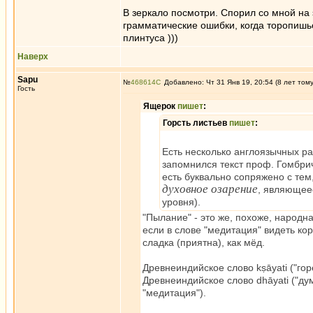
В зеркало посмотри. Спорил со мной на э
грамматические ошибки, когда торопишься
плинтуса )))
Наверх
Sapu
№
468614
Добавлено: Чт 31 Янв 19, 20:54 (8 лет том
Гость
Ящерок
пишет
:
Горсть листьев
пишет
:
Есть несколько англоязычных ра
запомнился текст проф. Гомбрич
есть буквально сопряжено с тем
духовное озарение
, являющеес
уровня).
"Пылание" - это же, похоже, народн
если в слове "медитация" видеть кор
сладка (приятна), как мёд.
Древнеиндийское слово kṣāyati ("горе
Древнеиндийское слово dhāyati ("дума
"медитация").