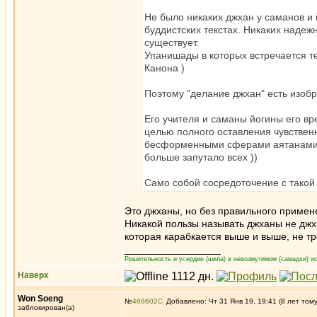
Не было никаких джхан у саманов и 
буддистских текстах. Никаких наде
существует.
Упанишады в которых встречается т
Канона )
Поэтому "делание джхан" есть изоб
Его учителя и саманы йогины его в
целью полного оставления чувственн
бесформенными сферами аятанами в
больше запутало всех ))
Само собой сосредоточение с такой
Это джханы, но без правильного примен
Никакой пользы называть джханы не джх
которая карабкается выше и выше, не тр
_________________
Решительность и усердие (шила) в невозмутимом (самадхи) ис
Наверх
Won Soeng
№
468602
Добавлено: Чт 31 Янв 19, 19:41 (8 лет том
заблокирован(а)