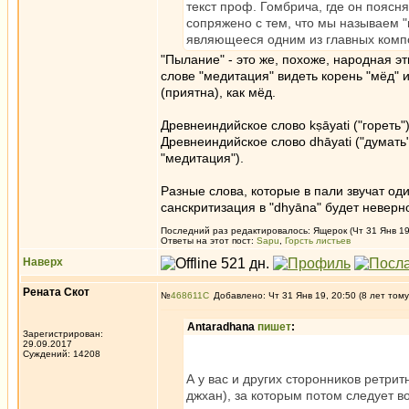
текст проф. Гомбрича, где он поясня
сопряжено с тем, что мы называем "
являющееся одним из главных компон
"Пылание" - это же, похоже, народная э
слове "медитация" видеть корень "мёд" и
(приятна), как мёд.
Древнеиндийское слово kṣāyati ("гореть") 
Древнеиндийское слово dhāyati ("думать")
"медитация").
Разные слова, которые в пали звучат оди
санскритизация в "dhyāna" будет неверно
Последний раз редактировалось: Ящерок (Чт 31 Янв 19,
Ответы на этот пост:
Sapu
,
Горсть листьев
Наверх
Рената Скот
№
468611
Добавлено: Чт 31 Янв 19, 20:50 (8 лет тому
Antaradhana
пишет
:
Зарегистрирован:
29.09.2017
Суждений: 14208
А у вас и других сторонников ретри
джхан), за которым потом следует во