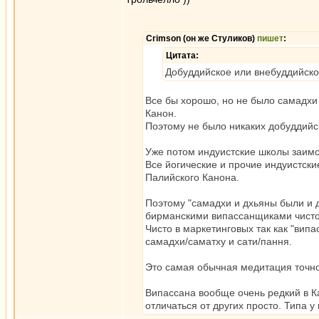
Crimson (он же Стуликов)
пишет
:
Цитата:
Добуддийское или внебуддийско
Все бы хорошо, но не было самадхи 
Канон.
Поэтому не было никаких добуддийс
Уже потом индуистские школы заимст
Все йогические и прочие индуистски
Палийского Канона.
Поэтому "самадхи и дхьяны были и д
бирманскими випассанщиками чисто
Чисто в маркетинговых так как "вип
самадхи/саматху и сати/пання.
Это самая обычная медитация точно п
Випассана вообще очень редкий в К
отличаться от других просто. Типа у