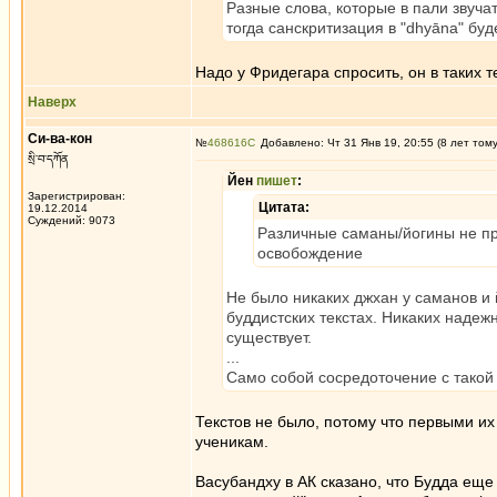
Разные слова, которые в пали звучат
тогда санскритизация в "dhyāna" буд
Надо у Фридегара спросить, он в таких т
Наверх
Си-ва-кон
№
468616
Добавлено: Чт 31 Янв 19, 20:55 (8 лет том
སྲི་བ་དཀོན
Йен
пишет
:
Зарегистрирован:
Цитата:
19.12.2014
Суждений: 9073
Различные саманы/йогины не пр
освобождение
Не было никаких джхан у саманов и 
буддистских текстах. Никаких наде
существует.
...
Само собой сосредоточение с такой
Текстов не было, потому что первыми их
ученикам.
Васубандху в АК сказано, что Будда еще