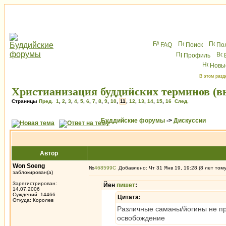
FAQ
Поиск
По
Профиль
Новы
В этом разд
Христианизация буддийских терминов (в
Страницы
Пред.
1
,
2
,
3
,
4
,
5
,
6
,
7
,
8
,
9
,
10
,
11
,
12
,
13
,
14
,
15
,
16
След.
Буддийские форумы
->
Дискуссии
Автор
Won Soeng
№
468599
Добавлено: Чт 31 Янв 19, 19:28 (8 лет том
заблокирован(а)
Зарегистрирован:
Йен
пишет
:
14.07.2006
Суждений: 14466
Цитата:
Откуда: Королев
Различные саманы/йогины не пр
освобождение