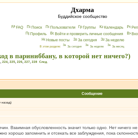
Дхарма
Буддийское сообщество
FAQ
Поиск
Пользователи
Группы
Календарь
Peг
Профиль
Войти и проверить личные сообщения
Вхo
Новые посты
За сегодня
За неделю
В этом разделе:
За сегодня
За неделю
За месяц
од в париниббану, в которой нет ничего?)
3
,
224
,
225
,
226
,
227
,
228
След.
Сообщение
у назад)
ичин. Взаимная обусловленность значит только одно. Нет ничего н
ужно хорошо запомнить и отсекать все заблуждения, пока склонност