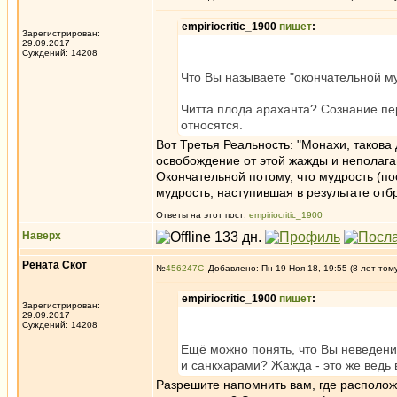
empiriocritic_1900
пишет
:
Зарегистрирован:
29.09.2017
Суждений: 14208
Что Вы называете "окончательной му
Читта плода араханта? Сознание пе
относятся.
Вот Третья Реальность: "Монахи, таков
освобождение от этой жажды и неполага
Окончательной потому, что мудрость (по
мудрость, наступившая в результате от
Ответы на этот пост:
empiriocritic_1900
Наверх
Рената Скот
№
456247
Добавлено: Пн 19 Ноя 18, 19:55 (8 лет том
empiriocritic_1900
пишет
:
Зарегистрирован:
29.09.2017
Суждений: 14208
Ещё можно понять, что Вы неведени
и санкхарами? Жажда - это же ведь
Разрешите напомнить вам, где располож