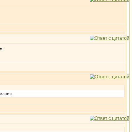
ия.
имания.