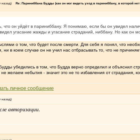
у назад)
Re: Париниббана Будды (как он мог видеть уход в париниббану, в которой нет
ь, что он уйдёт в париниббану. Я понимаю, если бы он увидел нали
видел угасание жажды и угасание страданий, ниббану. Но как он мо
ыслями о том, что будет после смерти. Для себя я понял, что необ
 ни в коем случае он не учил нас отбрасывать то, что не причиняе
Будды убедились в том, что Будда верно определил и объяснил ст
не желаем небытия - значит это не то избавления от страдания, к
у назад)
сле авторизации.