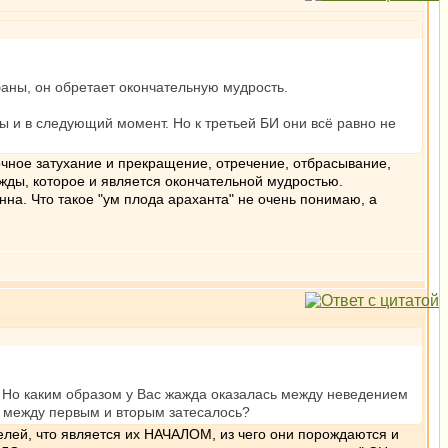
баны, он обретает окончательную мудрость.
 и в следующий момент. Но к третьей БИ они всё равно не
очное затухание и прекращение, отречение, отбрасывание,
жды, которое и является окончательной мудростью.
на. Что такое "ум плода араханта" не очень понимаю, а
. Но каким образом у Вас жажда оказалась между неведением
с между первым и вторым затесалось?
елей, что является их НАЧАЛОМ, из чего они порождаются и