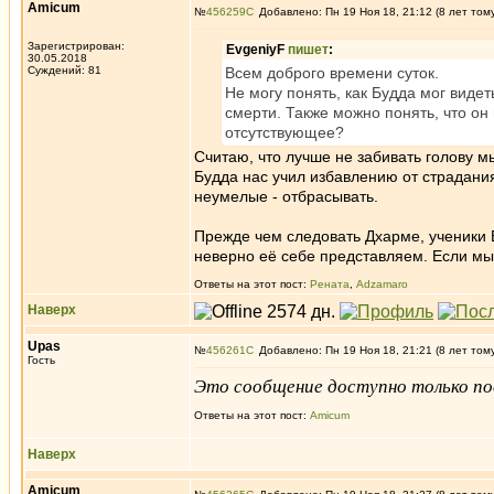
Amicum
№
456259
Добавлено: Пн 19 Ноя 18, 21:12 (8 лет том
Зарегистрирован:
EvgeniyF
пишет
:
30.05.2018
Суждений: 81
Всем доброго времени суток.
Не могу понять, как Будда мог видет
смерти. Также можно понять, что он 
отсутствующее?
Считаю, что лучше не забивать голову м
Будда нас учил избавлению от страдания,
неумелые - отбрасывать.
Прежде чем следовать Дхарме, ученики 
неверно её себе представляем. Если мы 
Ответы на этот пост:
Рената
,
Adzamaro
Наверх
Upas
№
456261
Добавлено: Пн 19 Ноя 18, 21:21 (8 лет том
Гость
Это сообщение доступно только по
Ответы на этот пост:
Amicum
Наверх
Amicum