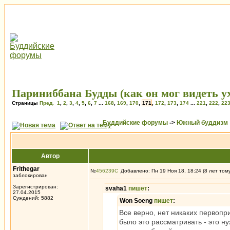
Париниббана Будды (как он мог видеть ух
Страницы
Пред.
1
,
2
,
3
,
4
,
5
,
6
,
7
...
168
,
169
,
170
,
171
,
172
,
173
,
174
...
221
,
222
,
22
Буддийские форумы
->
Южный буддизм
Автор
Frithegar
№
456239
Добавлено: Пн 19 Ноя 18, 18:24 (8 лет том
заблокирован
Зарегистрирован:
svaha1
пишет
:
27.04.2015
Суждений: 5882
Won Soeng
пишет
:
Все верно, нет никаких первопр
было это рассматривать - это н