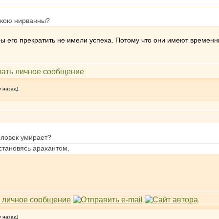
окою нирванны?
ы его прекратить не имели успеха. Потому что они имеют временны
у назад)
еловек умирает?
 становясь арахантом.
у назад)