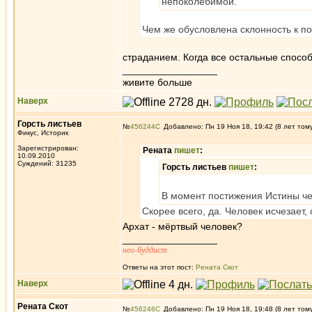
непоколебимой.
Чем же обусловлена склонность к п
страданием. Когда все остальные способ
_________________
живите больше
Наверх
Горсть листьев
№
456244
Добавлено: Пн 19 Ноя 18, 19:42 (8 лет том
Фикус, Историк
Зарегистрирован:
Рената
пишет
:
10.09.2010
Суждений: 31235
Горсть листьев
пишет
:
В момент постижения Истины ч
Скорее всего, да. Человек исчезает,
Архат - мёртвый человек?
_________________
нео-буддист
Ответы на этот пост:
Рената Скот
Наверх
Рената Скот
№
456246
Добавлено: Пн 19 Ноя 18, 19:48 (8 лет том