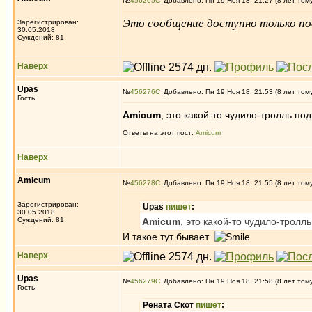
№
456265
Добавлено: Пн 19 Ноя 18, 21:27 (8 лет том
Это сообщение доступно только по
Зарегистрирован:
30.05.2018
Суждений: 81
Наверх
Upas
№
456276
Добавлено: Пн 19 Ноя 18, 21:53 (8 лет том
Гость
Amicum
, это какой-то чудило-тролль п
Ответы на этот пост:
Amicum
Наверх
Amicum
№
456278
Добавлено: Пн 19 Ноя 18, 21:55 (8 лет том
Зарегистрирован:
Upas
пишет
:
30.05.2018
Суждений: 81
Amicum
, это какой-то чудило-трол
И такое тут бывает
Наверх
Upas
№
456279
Добавлено: Пн 19 Ноя 18, 21:58 (8 лет том
Гость
Рената Скот
пишет
: