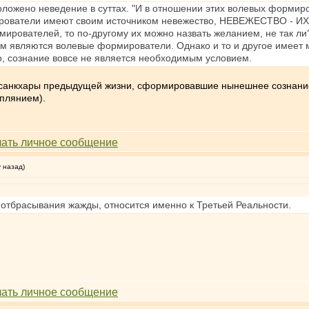
оложено неведение в суттах. "И в отношении этих волевых формир
рователи имеют своим источником невежество, НЕВЕЖЕСТВО - ИХ Н
мирователей, то по-другому их можно назвать желанием, не так л
ом являются волевые формирователи. Однако и то и другое имеет 
ыло, сознание вовсе не является необходимым условием.
- санкхары предыдущей жизни, сформировавшие нынешнее сознание
еплянием).
у назад)
 отбрасывания жажды, относится именно к Третьей Реальности.