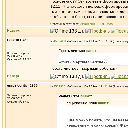
проистекают? Эти волевые формировате
12.11. Что касается волевых формирова
том, что вторым звеном являются волевы
чтобы что-то было, сознание вовсе не 
Ответы на этот пост:
empiriocritic_1900
,
Upas
Наверх
Рената Скот
№
456248
Добавлено: Пн 19 Ноя 18, 19:56 (8 лет том
Горсть листьев
пишет
:
Зарегистрирован:
29.09.2017
Суждений: 14208
Архат - мёртвый человек?
Горсть листьев - мёртвый ребёнок?
Наверх
empiriocritic_1900
№
456257
Добавлено: Пн 19 Ноя 18, 21:10 (8 лет том
Зарегистрирован:
Рената Скот
пишет
:
26.06.2017
Суждений: 8733
empiriocritic_1900
пишет
:
Ещё можно понять, что Вы невед
неведением и санкхарами? Жажд