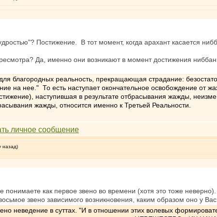
дростью"? Постижение. В тот момент, когда арахант касается ниб
ресмотра? Да, именно они возникают в момент достижения ниббаны
а для благородных реальность, прекращающая страдание: безостат
ние на нее." То есть наступает окончательное освобождение от жа
стижение), наступившая в результате отбрасывания жажды, неизмен
брасывания жажды, относится именно к Третьей Реальности.
у назад)
е понимаете как первое звено во времени (хотя это тоже неверно)
 восьмое звено зависимого возникновения, каким образом оно у Ва
ено неведение в суттах. "И в отношении этих волевых формироват