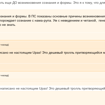
ыть еще ДО возникновения сознания и формы. Это я к тому, что для 
ознания и формы. В ПС показаны основные причины возникновения 
 порождает сознание с нама-рупа. Ум с неведением и четаной, ге
 не знать.
у назад)
сано не настоящим Upas! Это дешевый тролль притворяющийся 
у назад)
написано не настоящим Upas! Это дешевый тролль притворяющи