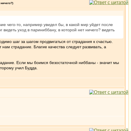
 ничего?)
чие чего-то, например увидел бы, в какой мир уйдет после
г видеть уход в париниббану, в которой нет ничего? видеть
ходимо шаг за шагом продвигаться от страдания к счастью.
т нам страдание. Благие качества следует развивать, а
радание. Если мы боимся безостаточной ниббаны - значит мы
оторому учил Будда.