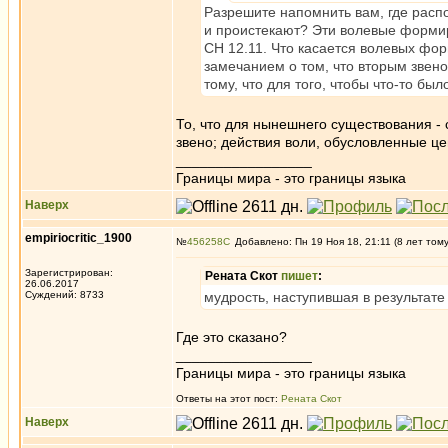
Разрешите напомнить вам, где расп
и проистекают? Эти волевые форми
СН 12.11. Что касается волевых фор
замечанием о том, что вторым звен
тому, что для того, чтобы что-то б
То, что для нынешнего существования 
звено; действия воли, обусловленные ц
_________________
Границы мира - это границы языка
Наверх
empiriocritic_1900
№
456258
Добавлено: Пн 19 Ноя 18, 21:11 (8 лет том
Зарегистрирован:
Рената Скот
пишет
:
26.06.2017
Суждений: 8733
мудрость, наступившая в результате
Где это сказано?
_________________
Границы мира - это границы языка
Ответы на этот пост:
Рената Скот
Наверх