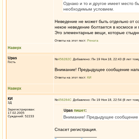
Однако и то и другое имеет место б
необходимым условием.
Неведение не может быть отдельно от с
некое неведение болтается в космосе и
Это элементарные вещи, которые стыдно
Ответы на этот пост:
Рената
Наверх
Upas
№
456282
Добавлено: Пн 19 Ноя 18, 22:43 (8 лет том
Гость
Внимание! Предыдущее сообщение напи
Ответы на этот пост:
КИ
Наверх
КИ
№
456284
Добавлено: Пн 19 Ноя 18, 22:54 (8 лет том
3Д
Зарегистрирован:
Upas
пишет
:
17.02.2005
Суждений: 52233
Внимание! Предыдущее сообщение 
Спасет регистрация.
_________________