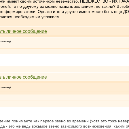
ли имеют своим источником невежество, НЕВЕЖЕСТВО - ИХ НАЧАЛО
телей, то по-другому их можно назвать желанием, не так ли? В лю
е формирователи. Однако и то и другое имеет место быть еще ДО в
является необходимым условием.
у назад)
у назад)
ение понимаете как первое звено во времени (хотя это тоже неве
а - это же ведь восьмое звено зависимого возникновения, каким 