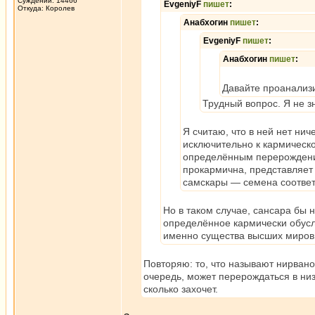
Суждений: 14466
EvgeniyF
пишет
:
Откуда: Королев
Анабхогин
пишет
:
EvgeniyF
пишет
:
Анабхогин
пишет
:
Давайте проанализи
Трудный вопрос. Я не зн
Я считаю, что в ней нет ни
исключительно к кармическо
определённым перерождени
прокармична, представляет
самскары — семена соответ
Но в таком случае, сансара бы 
определённое кармически обусл
именно существа высших миров, 
Повторяю: то, что называют нирван
очередь, может перерождаться в ни
сколько захочет.