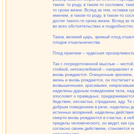
таком- то роду, в таком-то сословии, так
то срока жизни. Вслед за тем, оставив с
именем, в таком-то роду, в таком-то сос
достиг такого-то срока жизни. Вслед за 
во всех обстоятельствах и подробностях
Таков, великий царь, зримый плод отше
плодов отшельничества.
Плод практики – чудесная прозорливост
Так с сосредоточенной мыслью – чистой,
стойкой, непоколебимой – направляет и 
вновь рождаются. Очищенным зрением, в
жизнь и вновь рождаются, он постигает 
возвышенными, красивыми, некрасивыми,
наделены дурным поведением тела, над
злословят о праведных, придерживаются
бедствии, несчастье, страдании, аду. Т
добрым поведением в речи, наделены д
истинных воззрений, наделены действия
смерти вновь рождаются в счастье, в н
пределы человеческого, он видит, как су
согласно своим действиям, становятся 
несчастными.