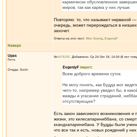
кармически обусловленное заверше
миров, так как карма у них лучше.
Повторяю: то, что называют нирваной —
очередь, может перерождаться в низших
захочет.
Ответы на этот пост:
Won Soeng
,
EvgeniyF
Наверх
Upas
№
447615
Добавлено: Ср 24 Окт 18, 14:04 (8 лет том
Гость
EvgeniyF
пишет
:
Откуда: Sochi
Всем доброго времени суток.
Не могу понять, как Будда мог виде
чего-то, например увидел бы, в како
жажды и угасание страданий, ниббану
отсутствующее?
Есть закон зависимого возникновения и
жизни, это килесапариниббана, со смерт
кхандхапаринибана. У Будды были ученик
что все так и есть, новых рождений у них