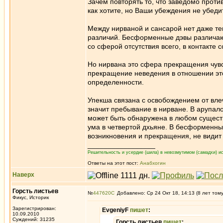
Зачем повторять то, что заведомо проти
как хотите, но Ваши убеждения не убеди
Между нирваной и сансарой нет даже те
различий. Бесформенные дэвы различают
со сферой отсутствия всего, в контакте 
Но нирвана это сфера прекращения чувст
прекращение неведения в отношении эт
определенности.
Упекша связана с освобождением от влеч
значит пребывание в нирване. В арупало
может быть обнаружена в любом существ
ума в четвертой дхьяне. В бесформенны
возникновения и прекращения, не видит
_________________
Решительность и усердие (шила) в невозмутимом (самадхи) ис
Ответы на этот пост:
Анабхогин
Наверх
Горсть листьев
№
447620
Добавлено: Ср 24 Окт 18, 14:13 (8 лет том
Фикус, Историк
Зарегистрирован:
EvgeniyF
пишет
:
10.09.2010
Суждений: 31235
Горсть листьев
пишет
: