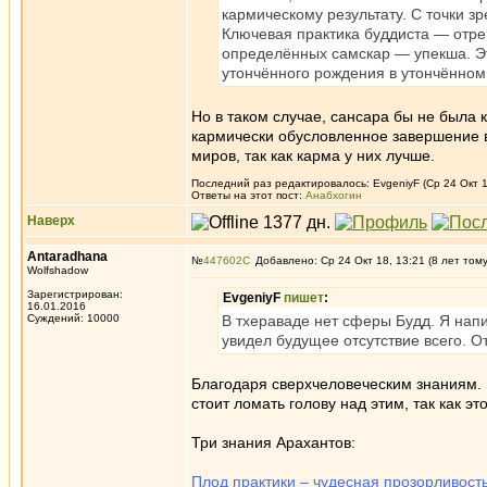
кармическому результату. С точки 
Ключевая практика буддиста — отре
определённых самскар — упекша. Э
утончённого рождения в утончённом
Но в таком случае, сансара бы не была
кармически обусловленное завершение 
миров, так как карма у них лучше.
Последний раз редактировалось: EvgeniyF (Ср 24 Окт 1
Ответы на этот пост:
Анабхогин
Наверх
Antaradhana
№
447602
Добавлено: Ср 24 Окт 18, 13:21 (8 лет том
Wolfshadow
Зарегистрирован:
EvgeniyF
пишет
:
16.01.2016
Суждений: 10000
В тхераваде нет сферы Будд. Я напи
увидел будущее отсутствие всего. От
Благодаря сверхчеловеческим знаниям. 
стоит ломать голову над этим, так как э
Три знания Арахантов:
Плод практики – чудесная прозорливост