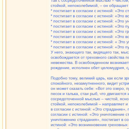
Так с сосредоточенной мыслью – чистой,
стойкой, непоколебимой, – он обращает
* постигает в согласии с истиной: «Это с
* постигает в согласии с истиной: «Это 
* постигает в согласии с истиной: «Это 
* постигает в согласии с истиной: «Это 
* постигает в согласии с истиной: «Это 
* постигает в согласии с истиной: «Это 
* постигает в согласии с истиной: « Это
* постигает в согласии с истиной: «Это 
У него, знающего так, видящего так, мы
освобождается от греховного свойства п
невежества. В освобожденном возникает 
рождение, исполнен обет целомудрия, сд
Подобно тому, великий царь, как если зр
спокойного, незамутненного, видит устр
он может сказать себе: «Вот это озеро, 
песок и галька, стаи рыб, что двигаются 
сосредоточенной мыслью – чистой, ясной
стойкой, непоколебимой – направляет и
в согласии с истиной: «Это страдание», 
согласии с истиной: «Это уничтожение ст
уничтожению страдания», постигает в сог
истиной: «Это возникновение греховных 