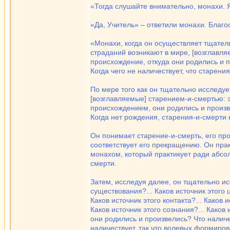
«Тогда слушайте внимательно, монахи. Я
«Да, Учитель» – ответили монахи. Благо
«Монахи, когда он осуществляет тщател
страданий возникают в мире, [возглавля
происхождение, откуда они родились и п
Когда чего не наличествует, что старени
По мере того как он тщательно исследуе
[возглавляемые] старением-и-смертью: 
происхождением, они родились и произве
Когда нет рождения, старения-и-смерти 
Он понимает старение-и-смерть, его прои
соответствует его прекращению. Он прак
монахом, который практикует ради абсо
смерти.
Затем, исследуя далее, он тщательно исс
существования?... Каков источник этого ц
Каков источник этого контакта?... Каков 
Каков источник этого сознания?... Како
они родились и произвелись? Что наличе
наличествует, так что волевых формиров