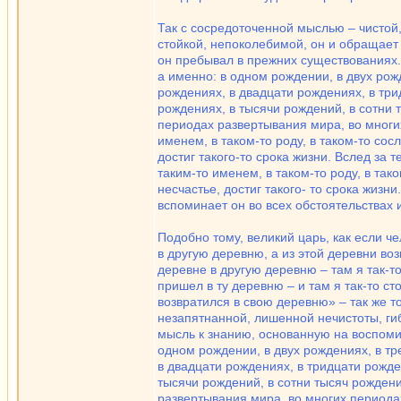
Так с сосредоточенной мыслью – чистой,
стойкой, непоколебимой, он и обращает
он пребывал в прежних существованиях.
а именно: в одном рождении, в двух рож
рождениях, в двадцати рождениях, в три
рождениях, в тысячи рождений, в сотни 
периодах развертывания мира, во многи
именем, в таком-то роду, в таком-то сос
достиг такого-то срока жизни. Вслед за 
таким-то именем, в таком-то роду, в так
несчастье, достиг такого- то срока жизн
вспоминает он во всех обстоятельствах 
Подобно тому, великий царь, как если ч
в другую деревню, а из этой деревни воз
деревне в другую деревню – там я так-то 
пришел в ту деревню – и там я так-то сто
возвратился в свою деревню» – так же т
незапятнанной, лишенной нечистоты, гиб
мысль к знанию, основанную на воспоми
одном рождении, в двух рождениях, в тр
в двадцати рождениях, в тридцати рожде
тысячи рождений, в сотни тысяч рожден
развертывания мира, во многих периода