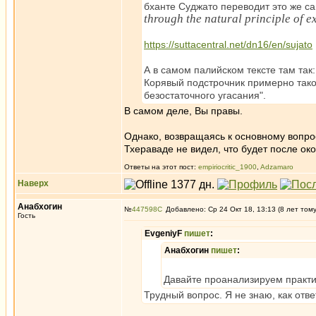
бханте Суджато переводит это же са
through the natural principle of e
https://suttacentral.net/dn16/en/sujato
А в самом палийском тексте там так: 
Корявый подстрочник примерно тако
безостаточного угасания".
В самом деле, Вы правы.
Однако, возвращаясь к основному вопро
Тхераваде не видел, что будет после око
Ответы на этот пост:
empiriocritic_1900
,
Adzamaro
Наверх
Анабхогин
№
447598
Добавлено: Ср 24 Окт 18, 13:13 (8 лет том
Гость
EvgeniyF
пишет
:
Анабхогин
пишет
:
Давайте проанализируем практи
Трудный вопрос. Я не знаю, как отве