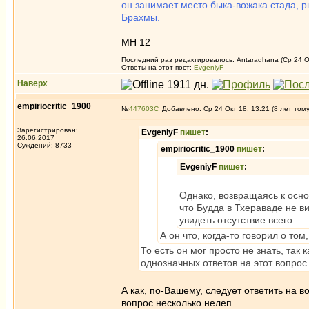
он занимает место быка-вожака стада, 
Брахмы.
МН 12
Последний раз редактировалось: Antaradhana (Ср 24 Ок
Ответы на этот пост:
EvgeniyF
Наверх
empiriocritic_1900
№
447603
Добавлено: Ср 24 Окт 18, 13:21 (8 лет том
Зарегистрирован:
EvgeniyF
пишет
:
26.06.2017
Суждений: 8733
empiriocritic_1900
пишет
:
EvgeniyF
пишет
:
Однако, возвращаясь к осн
что Будда в Тхераваде не в
увидеть отсутствие всего.
А он что, когда-то говорил о том
То есть он мог просто не знать, так 
однозначных ответов на этот вопрос
А как, по-Вашему, следует ответить на в
вопрос несколько нелеп.