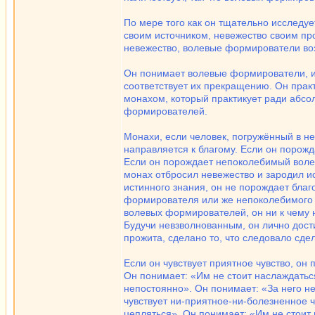
По мере того как он тщательно исследу
своим источником, невежество своим про
невежество, волевые формирователи воз
Он понимает волевые формирователи, их 
соответствует их прекращению. Он практ
монахом, который практикует ради абс
формирователей.
Монахи, если человек, погружённый в н
направляется к благому. Если он порож
Если он порождает непоколебимый воле
монах отбросил невежество и зародил ис
истинного знания, он не порождает бла
формирователя или же непоколебимого 
волевых формирователей, он ни к чему н
Будучи невзволнованным, он лично дост
прожита, сделано то, что следовало сде
Если он чувствует приятное чувство, он
Он понимает: «Им не стоит наслаждаться
непостоянно». Он понимает: «За него не
чувствует ни-приятное-ни-болезненное ч
цепляться». Он понимает: «Им не стоит