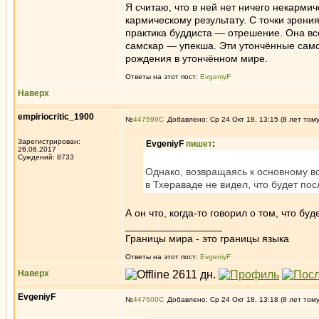
Я считаю, что в ней нет ничего некарми
кармическому результату. С точки зрен
практика буддиста — отрешение. Она вс
самскар — упекша. Эти утончённые сам
рождения в утончённом мире.
Ответы на этот пост:
EvgeniyF
Наверх
empiriocritic_1900
№
447599
Добавлено: Ср 24 Окт 18, 13:15 (8 лет том
Зарегистрирован:
EvgeniyF
пишет
:
26.06.2017
Суждений: 8733
Однако, возвращаясь к основному в
в Тхераваде не видел, что будет пос
А он что, когда-то говорил о том, что бу
_________________
Границы мира - это границы языка
Ответы на этот пост:
EvgeniyF
Наверх
EvgeniyF
№
447600
Добавлено: Ср 24 Окт 18, 13:18 (8 лет том