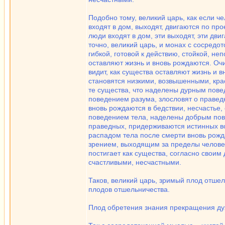
Подобно тому, великий царь, как если ч
входят в дом, выходят, двигаются по про
люди входят в дом, эти выходят, эти дви
точно, великий царь, и монах с сосредо
гибкой, готовой к действию, стойкой, н
оставляют жизнь и вновь рождаются. О
видит, как существа оставляют жизнь и в
становятся низкими, возвышенными, кра
те существа, что наделены дурным пов
поведением разума, злословят о правед
вновь рождаются в бедствии, несчастье,
поведением тела, наделены добрым пов
праведных, придерживаются истинных во
распадом тела после смерти вновь рожд
зрением, выходящим за пределы человече
постигает как существа, согласно свои
счастливыми, несчастными.
Таков, великий царь, зримый плод отше
плодов отшельничества.
Плод обретения знания прекращения ду