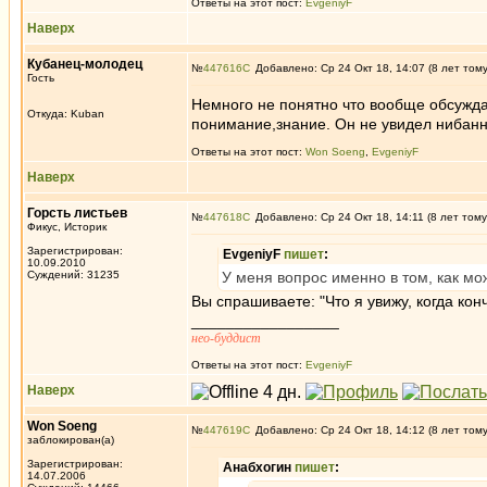
Ответы на этот пост:
EvgeniyF
Наверх
Кубанец-молодец
№
447616
Добавлено: Ср 24 Окт 18, 14:07 (8 лет том
Гость
Немного не понятно что вообще обсуждае
Откуда: Kuban
понимание,знание. Он не увидел нибанн
Ответы на этот пост:
Won Soeng
,
EvgeniyF
Наверх
Горсть листьев
№
447618
Добавлено: Ср 24 Окт 18, 14:11 (8 лет тому
Фикус, Историк
Зарегистрирован:
EvgeniyF
пишет
:
10.09.2010
Суждений: 31235
У меня вопрос именно в том, как мож
Вы спрашиваете: "Что я увижу, когда ко
_________________
нео-буддист
Ответы на этот пост:
EvgeniyF
Наверх
Won Soeng
№
447619
Добавлено: Ср 24 Окт 18, 14:12 (8 лет том
заблокирован(а)
Зарегистрирован:
Анабхогин
пишет
:
14.07.2006