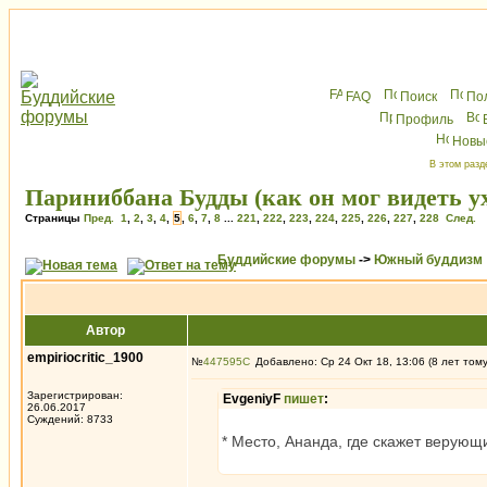
FAQ
Поиск
По
Профиль
Новы
В этом разд
Париниббана Будды (как он мог видеть ух
Страницы
Пред.
1
,
2
,
3
,
4
,
5
,
6
,
7
,
8
...
221
,
222
,
223
,
224
,
225
,
226
,
227
,
228
След.
Буддийские форумы
->
Южный буддизм
Автор
empiriocritic_1900
№
447595
Добавлено: Ср 24 Окт 18, 13:06 (8 лет том
Зарегистрирован:
EvgeniyF
пишет
:
26.06.2017
Суждений: 8733
* Место, Ананда, где скажет верующ