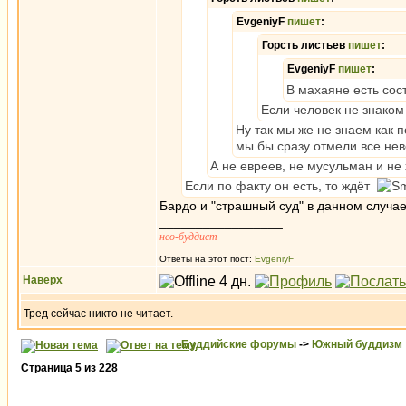
EvgeniyF
пишет
:
Горсть листьев
пишет
:
EvgeniyF
пишет
:
В махаяне есть со
Если человек не знаком
Ну так мы же не знаем как п
мы бы сразу отмели все не
А не евреев, не мусульман и н
Если по факту он есть, то ждёт
Бардо и "страшный суд" в данном случа
_________________
нео-буддист
Ответы на этот пост:
EvgeniyF
Наверх
Тред сейчас никто не читает.
Буддийские форумы
->
Южный буддизм
Страница
5
из
228