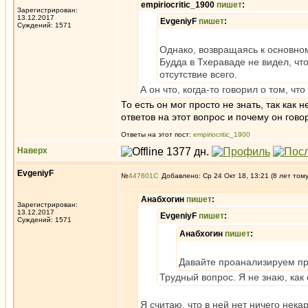
empiriocritic_1900
пишет
:
Зарегистрирован:
13.12.2017
EvgeniyF
пишет
:
Суждений: 1571
Однако, возвращаясь к основно
Будда в Тхераваде не видел, чт
отсутствие всего.
А он что, когда-то говорил о том, чт
То есть он мог просто не знать, так как 
ответов на этот вопрос и почему он гов
Ответы на этот пост:
empiriocritic_1900
Наверх
EvgeniyF
№
447601
Добавлено: Ср 24 Окт 18, 13:21 (8 лет том
Анабхогин
пишет
:
Зарегистрирован:
13.12.2017
EvgeniyF
пишет
:
Суждений: 1571
Анабхогин
пишет
:
Давайте проанализируем пр
Трудный вопрос. Я не знаю, как 
Я считаю, что в ней нет ничего нек