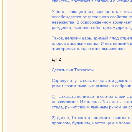
свойств», постигает в согласии с истино
У него, знающего так, видящего так, мы
освобождается от греховного свойства п
невежества. В освобожденном возникает 
рождение, исполнен обет целомудрия, сд
Таков, великий царь, зримый плод отше
плодов отшельничества. И нет, великий
этих зримых плодов отшельничества».
ДН 2
Десять сил Татхагаты
Сарипутта, у Татхагаты есть эти десять 
рычит своим львиным рыком на собрания
1) Татхагата понимает в соответствии с
невозможное. И это сила Татхагаты, кот
стада, рычит своим львиным рыком на с
2) Далее, Татхагата понимает в соответ
прошлом, будущем, настоящем в плане 