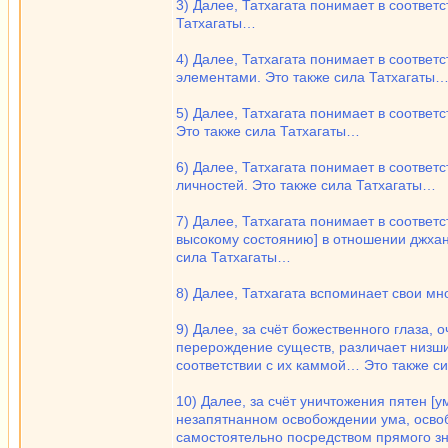
3) Далее, Татхагата понимает в соответс
Татхагаты…
4) Далее, Татхагата понимает в соотве
элементами. Это также сила Татхагаты
5) Далее, Татхагата понимает в соответ
Это также сила Татхагаты…
6) Далее, Татхагата понимает в соответ
личностей. Это также сила Татхагаты…
7) Далее, Татхагата понимает в соответ
высокому состоянию] в отношении джхан
сила Татхагаты…
8) Далее, Татхагата вспоминает свои 
9) Далее, за счёт божественного глаза,
перерождение существ, различает низших
соответствии с их каммой… Это также с
10) Далее, за счёт уничтожения пятен [у
незапятнанном освобождении ума, освоб
самостоятельно посредством прямого зна