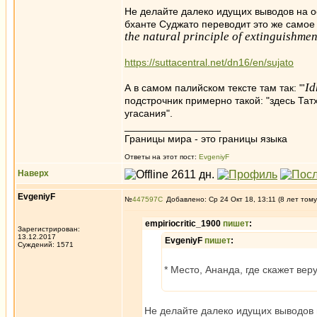
Не делайте далеко идущих выводов на о
бханте Суджато переводит это же самое 
the natural principle of extinguishmen
https://suttacentral.net/dn16/en/sujato
Id
А в самом палийском тексте там так: "'
подстрочник примерно такой: "здесь Та
угасания".
_________________
Границы мира - это границы языка
Ответы на этот пост:
EvgeniyF
Наверх
EvgeniyF
№
447597
Добавлено: Ср 24 Окт 18, 13:11 (8 лет тому
empiriocritic_1900
пишет
:
Зарегистрирован:
13.12.2017
EvgeniyF
пишет
:
Суждений: 1571
* Место, Ананда, где скажет ве
Не делайте далеко идущих выводов 