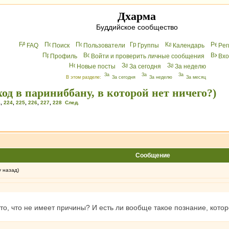
Дхарма
Буддийское сообщество
FAQ
Поиск
Пользователи
Группы
Календарь
Peг
Профиль
Войти и проверить личные сообщения
Вхo
Новые посты
За сегодня
За неделю
В этом разделе:
За сегодня
За неделю
За месяц
од в париниббану, в которой нет ничего?)
3
,
224
,
225
,
226
,
227
,
228
След.
Сообщение
у назад)
то, что не имеет причины? И есть ли вообще такое познание, кото