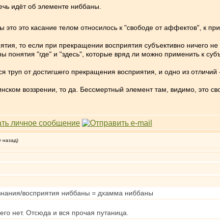
речь идёт об элементе ниббаны.
бы это это касание телом относилось к "свободе от аффектов", к 
тия, то если при прекращении восприятия субъективно ничего не ос
ы понятия "где" и "здесь", которые вряд ли можно применить к суб
ся труп от достигшего прекращения восприятия, и одно из отличий -
инском воззрении, то да. Бессмертный элемент там, видимо, это с
у назад)
 знания/восприятия ниббаны = дхамма ниббаны
 его нет. Отсюда и вся прочая путаница.