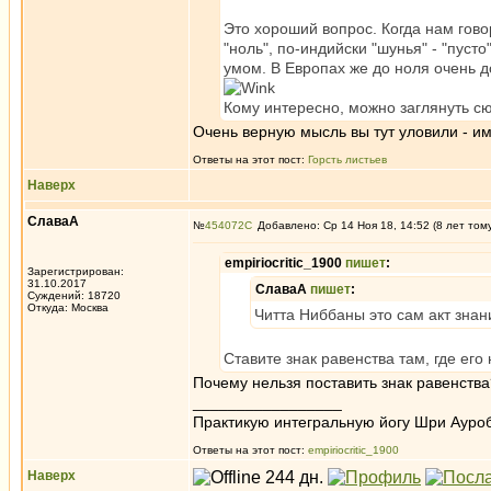
Это хороший вопрос. Когда нам говор
"ноль", по-индийски "шунья" - "пусто
умом. В Европах же до ноля очень д
Кому интересно, можно заглянуть с
Очень верную мысль вы тут уловили - им
Ответы на этот пост:
Горсть листьев
Наверх
СлаваА
№
454072
Добавлено: Ср 14 Ноя 18, 14:52 (8 лет том
empiriocritic_1900
пишет
:
Зарегистрирован:
31.10.2017
СлаваА
пишет
:
Суждений: 18720
Откуда: Москва
Читта Ниббаны это сам акт зна
Ставите знак равенства там, где его
Почему нельзя поставить знак равенства?
_________________
Практикую интегральную йогу Шри Ауроб
Ответы на этот пост:
empiriocritic_1900
Наверх