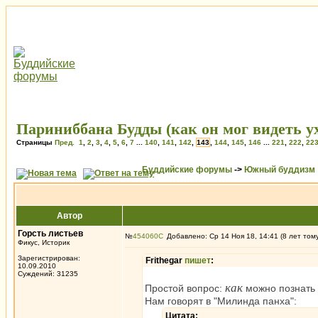
Париниббана Будды (как он мог видеть ух
Страницы
Пред.
1
,
2
,
3
,
4
,
5
,
6
,
7
...
140
,
141
,
142
,
143
,
144
,
145
,
146
...
221
,
222
,
22
Буддийские форумы
->
Южный буддизм
Автор
Горсть листьев
№
454060
Добавлено: Ср 14 Ноя 18, 14:41 (8 лет том
Фикус, Историк
Зарегистрирован:
Frithegar
пишет
:
10.09.2010
Суждений: 31235
как
Простой вопрос:
можно познать 
Нам говорят в "Милинда панха":
Цитата: