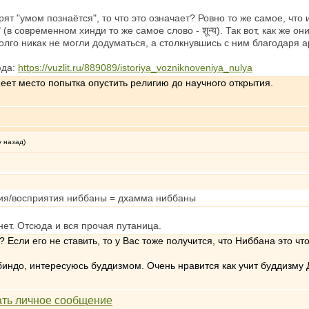
ят "умом познаётся", то что это означает? Ровно то же самое, что
" (в современном хинди то же самое слово - शून्य). Так вот, как же о
олго никак не могли додуматься, а столкнувшись с ним благодаря а
юда:
https://vuzlit.ru/889089/istoriya_vozniknoveniya_nulya
еет место попытка опустить религию до научного открытия.
у назад)
ния/восприятия ниббаны = дхамма ниббаны
 нет. Отсюда и вся прочая путаница.
 Если его не ставить, то у Вас тоже получится, что Ниббана это чт
индо, интересуюсь буддизмом. Очень нравится как учит буддизму 