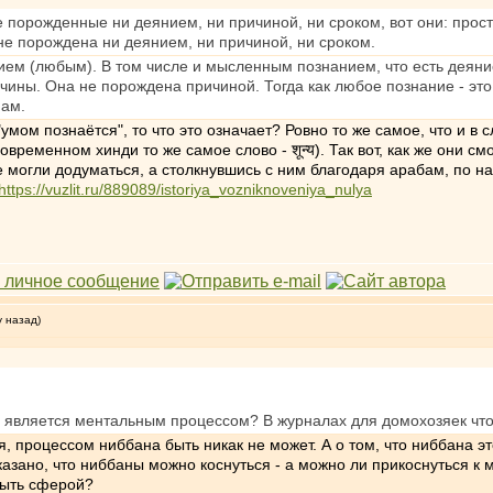
е порожденные ни деянием, ни причиной, ни сроком, вот они: прос
 не порождена ни деянием, ни причиной, ни сроком.
ем (любым). В том числе и мысленным познанием, что есть деяние.
ичины. Она не порождена причиной. Тогда как любое познание - эт
нам.
умом познаётся", то что это означает? Ровно то же самое, что и в
современном хинди то же самое слово - शून्य). Так вот, как же они с
е могли додуматься, а столкнувшись с ним благодаря арабам, по н
https://vuzlit.ru/889089/istoriya_vozniknoveniya_nulya
у назад)
на является ментальным процессом? В журналах для домохозяек чт
, процессом ниббана быть никак не может. А о том, что ниббана 
сказано, что ниббаны можно коснуться - а можно ли прикоснутьс
Быть сферой?