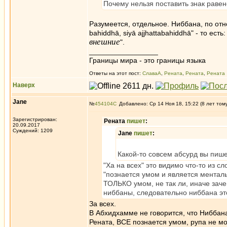
Почему нельзя поставить знак равенс
Разумеется, отдельное. Ниббана, по отн
bahiddhā, siyā ajjhattabahiddhā" - то есть: 
внешние
".
_________________
Границы мира - это границы языка
Ответы на этот пост:
СлаваА
,
Рената
,
Рената
,
Рената
Наверх
Jane
№
454104
Добавлено: Ср 14 Ноя 18, 15:22 (8 лет том
Зарегистрирован:
Рената
пишет
:
20.09.2017
Суждений: 1209
Jane
пишет
:
Какой-то совсем абсурд вы пишет
"Ха на всех" это видимо что-то из с
"познается умом и является менталь
ТОЛЬКО умом, не так ли, иначе заче
ниббаны, следовательно ниббана это
За всех.
В Абхидхамме не говорится, что Ниббан
Рената, ВСЕ познается умом, рупа не м