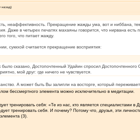
у назад)
сть, неаффективность. Прекращение жажды ума, вот и ниббана, те
я. Даже в четырех печатях махаяны говорится, что нирвана есть п
го того, что питает жажду.
ии, суккхой считается прекращение восприятия:
к было сказано, Достопочтенный Удайин спросил Достопочтенного Сар
риятно, мой друг: где ничего не чувствуется.
анство. А может быть Вы залипли на восторге, который переживает
 телом бессмертного элемента можно исключительно в медитации.
едует тренировать себя: «Те из нас, кто является специалистами в 
ует тренировать себя. И почему? Потому что, друзья, эти личност
элемента (3).