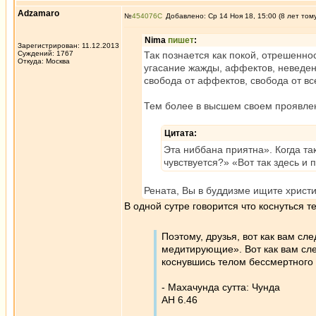
Adzamaro
№
454076
Добавлено: Ср 14 Ноя 18, 15:00 (8 лет том
Nima
пишет
:
Зарегистрирован: 11.12.2013
Суждений: 1767
Так познается как покой, отрешенно
Откуда: Москва
угасание жажды, аффектов, неведени
свобода от аффектов, свобода от все
Тем более в высшем своем проявлен
Цитата:
Эта ниббана приятна». Когда та
чувствуется?» «Вот так здесь и п
Рената, Вы в буддизме ищите христи
В одной сутре говорится что коснуться
Поэтому, друзья, вот как вам сл
медитирующие». Вот как вам след
коснувшись телом бессмертного 
- Махачунда сутта: Чунда
АН 6.46