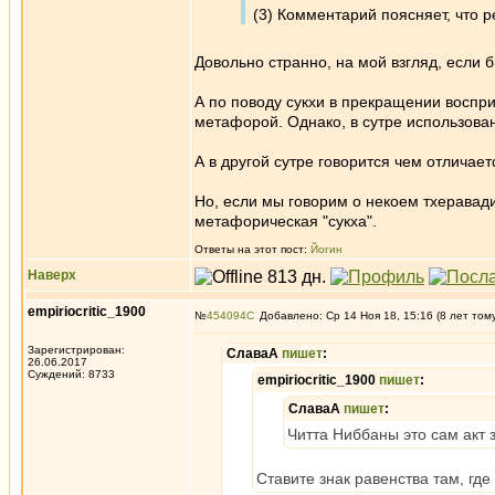
(3) Комментарий поясняет, что 
Довольно странно, на мой взгляд, если 
А по поводу сукхи в прекращении восприя
метафорой. Однако, в сутре использован
А в другой сутре говорится чем отличает
Но, если мы говорим о некоем тхеравад
метафорическая "сукха".
Ответы на этот пост:
Йогин
Наверх
empiriocritic_1900
№
454094
Добавлено: Ср 14 Ноя 18, 15:16 (8 лет том
Зарегистрирован:
СлаваА
пишет
:
26.06.2017
Суждений: 8733
empiriocritic_1900
пишет
:
СлаваА
пишет
:
Читта Ниббаны это сам акт
Ставите знак равенства там, где