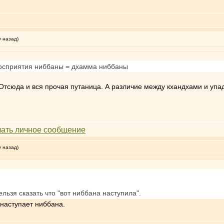
у назад)
восприятия ниббаны = дхамма ниббаны
. Отсюда и вся прочая путаница. А различие между кхандхами и упа
у назад)
льзя сказать что "вот ниббана наступила".
 наступает ниббана.