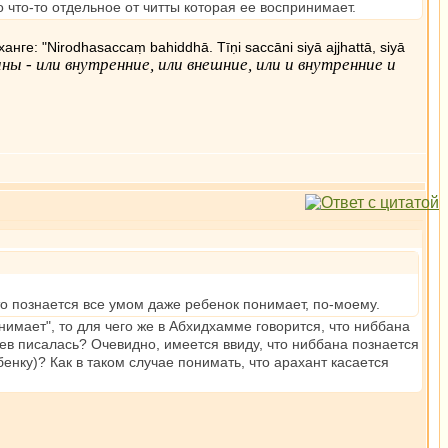
о что-то отдельное от читты которая ее воспринимает.
ханге: "Nirodhasaccaṃ bahiddhā. Tīṇi saccāni siyā ajjhattā, siyā
ы - или внутренние, или внешние, или и внутренние и
что познается все умом даже ребенок понимает, по-моему.
онимает", то для чего же в Абхидхамме говорится, что ниббана
ев писалась? Очевидно, имеется ввиду, что ниббана познается
енку)? Как в таком случае понимать, что арахант касается