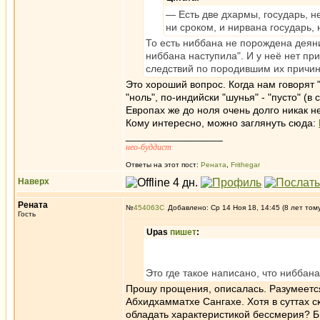
— Есть две дхармы, государь, н
ни сроком, и нирвана государь,
То есть ниббана не порождена деяни
ниббана наступила". И у неё нет пр
следствий по породившим их причи
Это хороший вопрос. Когда нам говорят "
"ноль", по-индийски "шунья" - "пусто" (в 
Европах же до ноля очень долго никак н
Кому интересно, можно заглянуть сюда:
_________________
нео-буддист
Ответы на этот пост:
Рената
,
Frithegar
Наверх
Рената
№
454063
Добавлено: Ср 14 Ноя 18, 14:45 (8 лет том
Гость
Upas
пишет
:
Это где такое написано, что нибба
Прошу прощения, описалась. Разумеется
Абхидхамматхе Сангахе. Хотя в суттах 
обладать характеристикой бессмерия? 