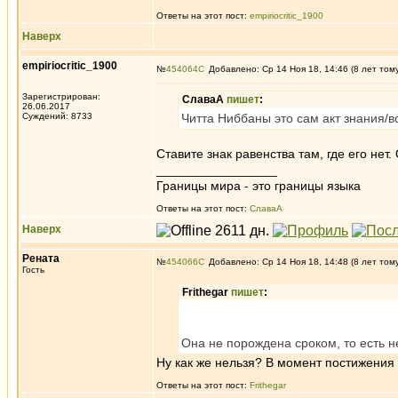
Ответы на этот пост:
empiriocritic_1900
Наверх
empiriocritic_1900
№
454064
Добавлено: Ср 14 Ноя 18, 14:46 (8 лет том
Зарегистрирован:
СлаваА
пишет
:
26.06.2017
Суждений: 8733
Читта Ниббаны это сам акт знания/
Ставите знак равенства там, где его нет
_________________
Границы мира - это границы языка
Ответы на этот пост:
СлаваА
Наверх
Рената
№
454066
Добавлено: Ср 14 Ноя 18, 14:48 (8 лет том
Гость
Frithegar
пишет
:
Она не порождена сроком, то есть не
Ну как же нельзя? В момент постижения
Ответы на этот пост:
Frithegar