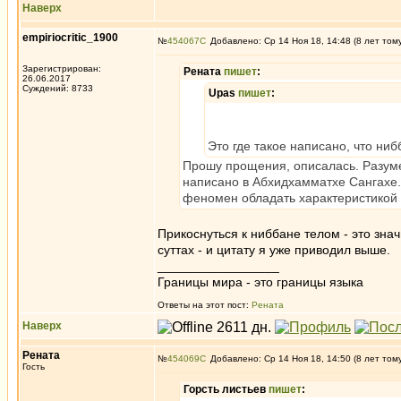
Наверх
empiriocritic_1900
№
454067
Добавлено: Ср 14 Ноя 18, 14:48 (8 лет том
Зарегистрирован:
Рената
пишет
:
26.06.2017
Суждений: 8733
Upas
пишет
:
Это где такое написано, что н
Прошу прощения, описалась. Разуме
написано в Абхидхамматхе Сангахе.
феномен обладать характеристикой
Прикоснуться к ниббане телом - это знач
суттах - и цитату я уже приводил выше.
_________________
Границы мира - это границы языка
Ответы на этот пост:
Рената
Наверх
Рената
№
454069
Добавлено: Ср 14 Ноя 18, 14:50 (8 лет том
Гость
Горсть листьев
пишет
: