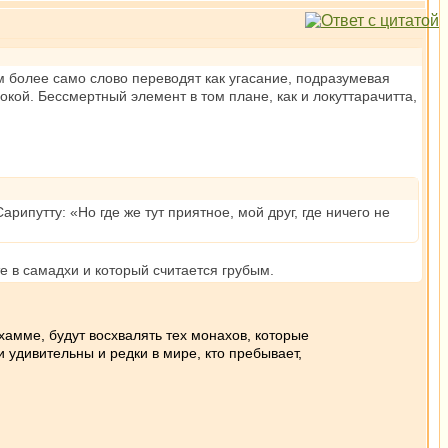
м более само слово переводят как угасание, подразумевая
окой. Бессмертный элемент в том плане, как и локуттарачитта,
ипутту: «Но где же тут приятное, мой друг, где ничего не
е в самадхи и который считается грубым.
Дхамме, будут восхвалять тех монахов, которые
и удивительны и редки в мире, кто пребывает,