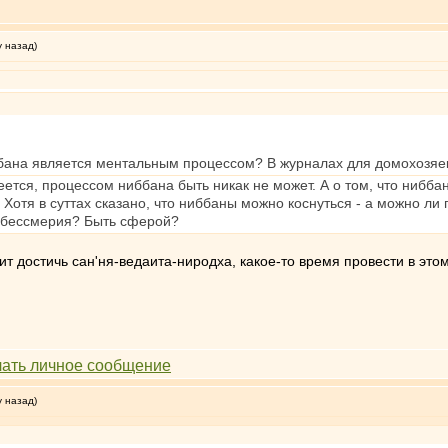
у назад)
иббана является ментальным процессом? В журналах для домохозяек
ется, процессом ниббана быть никак не может. А о том, что нибб
 Хотя в суттах сказано, что ниббаны можно коснуться - а можно 
 бессмерия? Быть сферой?
ит достичь сан'ня-ведаита-ниродха, какое-то время провести в этом
у назад)