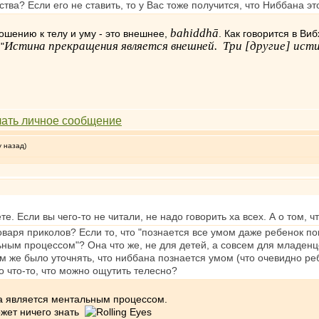
тва? Если его не ставить, то у Вас тоже получится, что Ниббана эт
bahiddhā
ошению к телу и уму - это внешнее,
. Как говорится в Виб
Истина прекращения является внешней. Три [другие] истин
"
у назад)
е. Если вы чего-то не читали, не надо говорить ха всех. А о том, 
ловаря приколов? Если то, что "познается все умом даже ребенок п
ным процессом"? Она что же, не для детей, а совсем для младенц
м же было уточнять, что ниббана познается умом (что очевидно реб
 что-то, что можно ощутить телесно?
а является ментальным процессом.
ожет ничего знать