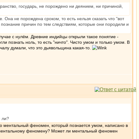
транство, государь, не порождено ни деянием, ни причиной,
 Она не порождена сроком, то есть нельзя сказать что "вот
о познание причин по тем следствиям, которые они породили и
 случае с нулём. Древние индийцы открыли такое понятие -
могли познать ноль, то есть "ничто". Чисто умом и только умом. В
ачалу думали, что это дьявольщина какая-то.
о ли?
это ментальный феномен, который познается умом, написано в
я к ментальному феномену? Может ли ментальный феномен